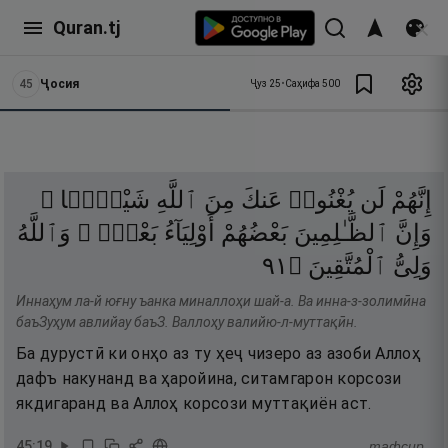
Quran.tj
45
Ҷосия
Ҷуз
25
•
Саҳифа
500
إِنَّهُمْ
لَن
يُغْنُوا۟
عَنكَ
مِنَ
ٱللَّهِ
شَيْـًۭٔا ۚ
وَإِنَّ
ٱلظَّـٰلِمِينَ
بَعْضُهُمْ
أَوْلِيَآءُ
بَعْضٍۢ ۖ
وَٱللَّهُ
١٩
۝
ٱلْمُتَّقِينَ
وَلِىُّ
Иннаҳум ла-й юғну ъанка миналлоҳи шай-а. Ва инна-з-золимӣна
баъЗуҳум авлийау баъЗ. Валлоҳу валийю-л-муттақӣн.
Ба дурустӣ ки онҳо аз ту ҳеҷ чизеро аз азоби Аллоҳ
дафъ накунанд ва ҳаройина, ситамгарон корсози
якдигаранд ва Аллоҳ корсози муттақиён аст.
45
:
19
тафсир