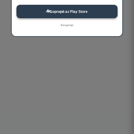
📥
Боргирӣ аз Play Store
Баъдтар