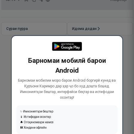
Сураи пурра
Идома додан
Барномаи мобилӣ барои
Android
Барномаи мобилии моро барои Android боргирӣ кунед ва
Қуръони Каримро дар ҳар ҷо бо худ дошта бошед.
Имкониятҳои бештар, интерфейси беҳтар ва истифодаи
осонтар!
✨ Имкониятҳои бештар
📱 Истифодаи осонтар
🔔 Огоҳиномаҳои намоз
💾 Хондани офлайн