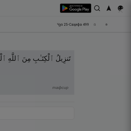
Ҷуз
25
•
Саҳифа
499
تَنزِيلُ
ٱلْكِتَـٰبِ
مِنَ
ٱللَّهِ
ٱلْع
тафсир