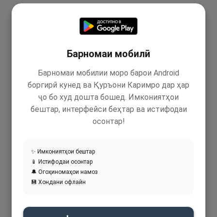
Барномаи мобилӣ
Барномаи мобилии моро барои Android
боргирӣ кунед ва Қуръони Каримро дар ҳар
ҷо бо худ дошта бошед. Имкониятҳои
бештар, интерфейси беҳтар ва истифодаи
осонтар!
✨ Имкониятҳои бештар
📱 Истифодаи осонтар
🔔 Огоҳиномаҳои намоз
💾 Хондани офлайн