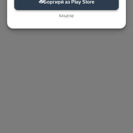
📥
Боргирӣ аз Play Store
Баъдтар