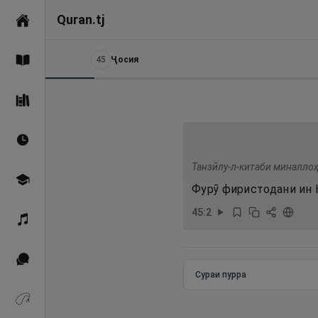
Quran.tj
Асосӣ
45
Ҷосия
Қуръон
Саҳеҳи Бухорӣ
Вақтҳои намоз
Танзӣлу-л-китаби миналлоҳ
Омӯзиш
Фурӯ фиристодани ин 
45
:
2
Қироат
Иқтибосҳо аз Қуръон
Сураи пурра
Зикрҳо