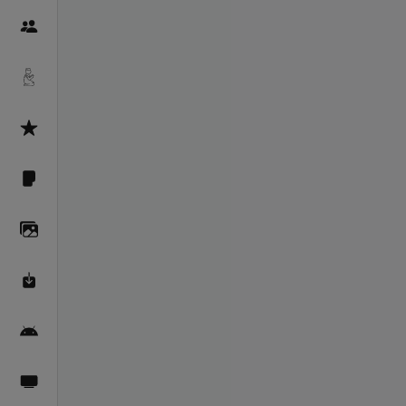
Пайғамбарон
Дуоҳо
Асмоул Ҳусно
Фарзи айн
Галерея
Махзани Маърифат
Барномаи мобилӣ
Пахшҳои зинда