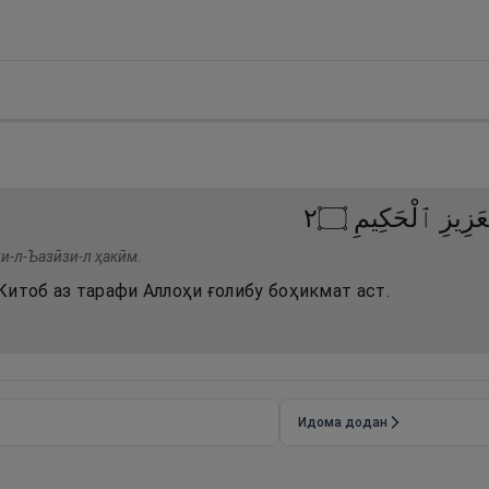
٢
۝
ٱلْحَكِيمِ
َزِيزِ
и-л-Ъазӣзи-л ҳакӣм.
Китоб аз тарафи Аллоҳи ғолибу боҳикмат аст.
Идома додан