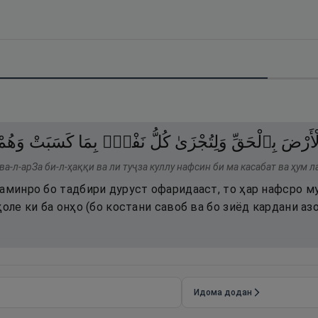
ْأَرْضَ
بِٱلْحَقِّ
وَلِتُجْزَىٰ
كُلُّ
نَفْسٍۭ
بِمَا
كَسَبَتْ
وَهُمْ
ва-л-арЗа би-л-ҳаққи ва ли туҷза куллу нафсин би ма касабат ва ҳум 
Заминро бо тадбири дуруст офаридааст, то ҳар нафсро м
ҳоле ки ба онҳо (бо костани савоб ва бо зиёд кардани аз
Идома додан