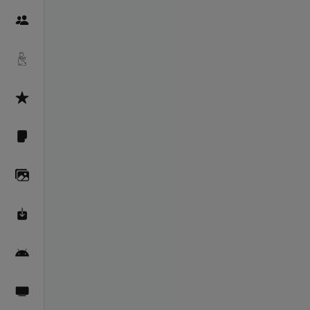
Пайғамбарон
Дуоҳо
Асмоул Ҳусно
Фарзи айн
Галерея
Махзани Маърифат
Барномаи мобилӣ
Пахшҳои зинда