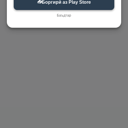
📥
Боргирӣ аз Play Store
Баъдтар