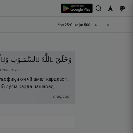
Ҷуз
25
•
Саҳифа
500
وَخَلَقَ
ٱللَّهُ
ٱلسَّمَـٰوَٰتِ
وَٱل
ла юзламун.
увофиқи он чӣ амал кардааст,
об) зулм карда нашавад.
тафсир