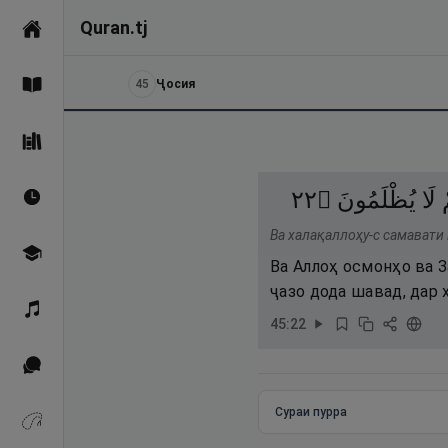
Quran.tj
Асосӣ
45
Ҷосия
Қуръон
Саҳеҳи Бухорӣ
٢٢
۝
يُظْلَمُونَ
لَا
Вақтҳои намоз
Ва халақаллоҳу-с самавати 
Омӯзиш
Ва Аллоҳ осмонҳо ва 
ҷазо дода шавад, дар 
Қироат
45
:
22
Иқтибосҳо аз Қуръон
Сураи пурра
Зикрҳо