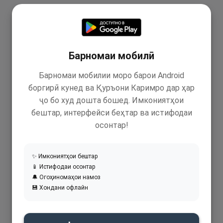
Барномаи мобилӣ
Барномаи мобилии моро барои Android
боргирӣ кунед ва Қуръони Каримро дар ҳар
ҷо бо худ дошта бошед. Имкониятҳои
бештар, интерфейси беҳтар ва истифодаи
осонтар!
✨ Имкониятҳои бештар
📱 Истифодаи осонтар
🔔 Огоҳиномаҳои намоз
💾 Хондани офлайн