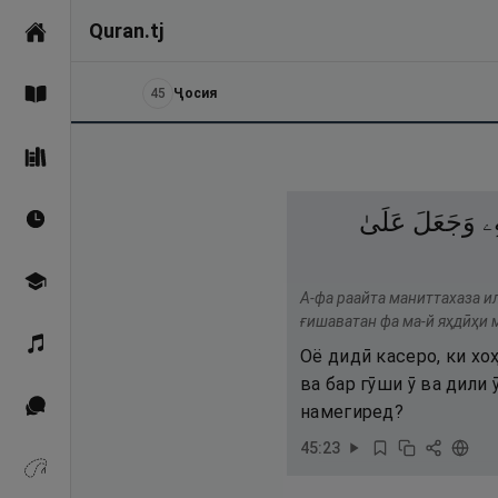
Quran.tj
Асосӣ
45
Ҷосия
Қуръон
Саҳеҳи Бухорӣ
ِۦ
وَجَعَلَ
عَلَىٰ
Вақтҳои намоз
Омӯзиш
А-фа раайта маниттахаза ил
ғишаватан фа ма-й яҳдӣҳи 
Қироат
Оё дидӣ касеро, ки хо
ва бар гӯши ӯ ва дили
Иқтибосҳо аз Қуръон
намегиред?
45
:
23
Зикрҳо