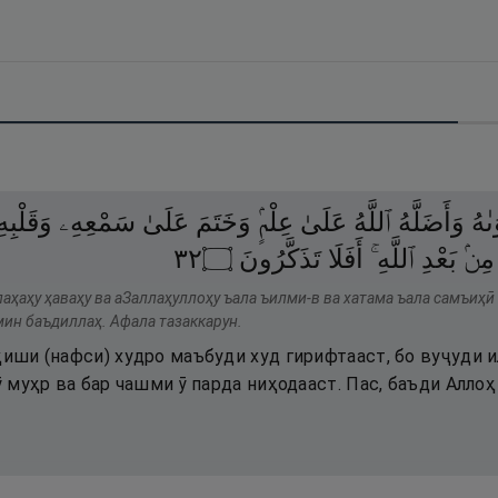
ىٰهُ
وَأَضَلَّهُ
ٱللَّهُ
عَلَىٰ
عِلْمٍۢ
وَخَتَمَ
عَلَىٰ
سَمْعِهِۦ
وَقَلْبِه
٢٣
۝
تَذَكَّرُونَ
أَفَلَا
ٱللَّهِ ۚ
بَعْدِ
مِنۢ
аҳаҳу ҳаваҳу ва аЗаллаҳуллоҳу ъала ъилми-в ва хатама ъала самъиҳӣ
мин баъдиллаҳ. Афала тазаккарун.
ҳиши (нафси) худро маъбуди худ гирифтааст, бо вуҷуди и
 ӯ муҳр ва бар чашми ӯ парда ниҳодааст. Пас, баъди Алло