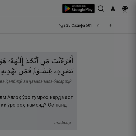
Ҷуз
25
•
Саҳифа
501
أَفَرَءَيْتَ
مَنِ
ٱتَّخَذَ
إِلَـٰهَهُۥ
هَوَ
بَصَرِهِۦ
غِشَـٰوَةًۭ
فَمَن
يَهْدِيهِ
 ва Қалбиҳӣ ва ҷаъала ъала басариҳӣ
лм Аллоҳ ӯро гумроҳ карда аст
ҳ кӣ ӯро роҳ намояд? Оё панд
тафсир