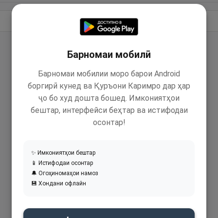
Идома додан
Барномаи мобилӣ
Барномаи мобилии моро барои Android
боргирӣ кунед ва Қуръони Каримро дар ҳар
ҷо бо худ дошта бошед. Имкониятҳои
бештар, интерфейси беҳтар ва истифодаи
осонтар!
✨ Имкониятҳои бештар
📱 Истифодаи осонтар
🔔 Огоҳиномаҳои намоз
💾 Хондани офлайн