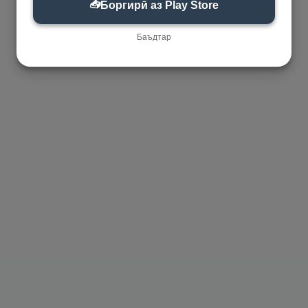
📥
Боргирӣ аз Play Store
Баъдтар