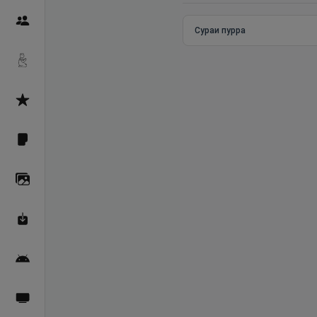
Пайғамбарон
Сураи пурра
Дуоҳо
Асмоул Ҳусно
Фарзи айн
Галерея
Махзани Маърифат
Барномаи мобилӣ
Пахшҳои зинда