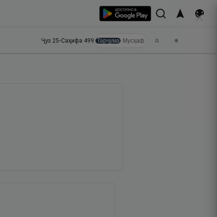
Ҷуз
25
•
Саҳифа
499
Тарҷума
Мусҳаф