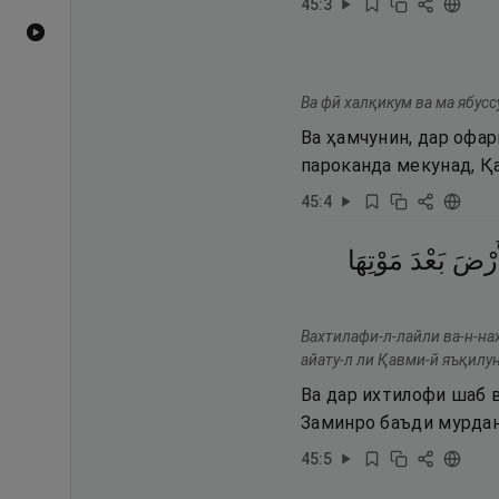
45
:
3
Видеоҳои YouTube
Ва фӣ халқикум ва ма ябусс
Ва ҳамчунин, дар офар
пароканда мекунад, Қа
45
:
4
َرْضَ
بَعْدَ
مَوْتِهَا
Вахтилафи-л-лайли ва-н-на
айату-л ли Қавми-й яъқилун
Ва дар ихтилофи шаб в
Заминро баъди мурдан
45
:
5