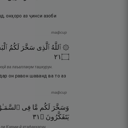
д, онҳоро аз ҷинси азоби
тафсир
۞ ٱللَّهُ
ٱلَّذِى
سَخَّرَ
لَكُمُ
ٱلْبَ
١٢
۝
лиҳӣ ва лаъаллакум ташкурун.
дар он равон шаванд ва то аз
тафсир
وَسَخَّرَ
لَكُم
مَّا
فِى
ٱلسَّمَـٰو
١٣
۝
يَتَفَكَّرُونَ
л ли Қавми-й ятафаккарун.