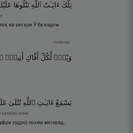
تِلْكَ
ءَايَـٰتُ
ٱللَّهِ
نَتْلُوهَا
عَلَيْك
н.
ллоҳ ва оятҳои Ӯ ба кадом
тафсир
۝
أَثِيمٍۢ
أَفَّاكٍ
لِّكُلِّ
وَيْلٌۭ
يَسْمَعُ
ءَايَـٰتِ
ٱللَّهِ
تُتْلَىٰ
عَلَي
и ъазабин алӣм.
уфри худро) лозим мегирад,