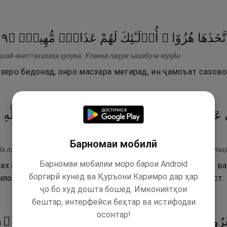
٩
۝
مُّهِينٌۭ
عَذَابٌۭ
لَهُمْ
أُو۟لَـٰٓئِكَ
هُزُوًا ۚ
َّخَذَهَا
шай-аниттахазаҳа ҳузува. Улаика лаҳум ъазабу-м муҳӣн.
изеро бидонад, онро масхара мегирад, ин ҷамоъат сазово
عَنْهُم
مَّا
كَسَبُوا۟
شَيْـًۭٔا
وَلَا
مَا
ٱتَّخَذُوا۟
مِن
دُونِ
ٱللَّهِ
ۖ
Барномаи мобилӣ
 ла юғнӣ ъанҳум-м ма касабу шай-ав ва ла ма-т-тахазу мин дуниллаҳ
Барномаи мобилии моро барои Android
х аст. Ва аз онҳо он чӣ (аз молу авлод) касб кардаанд ва
боргирӣ кунед ва Қуръони Каримро дар ҳар
илоҳӣ) чизеро дафъ накунад. Ва онҳоро азоби бузург аст.
ҷо бо худ дошта бошед. Имкониятҳои
бештар, интерфейси беҳтар ва истифодаи
осонтар!
١
۝
أَلِيمٌ
رِّجْزٍ
مِّن
عَذَابٌۭ
لَهُمْ
رَبِّهِمْ
بِـَٔايَـٰتِ
َرُوا۟