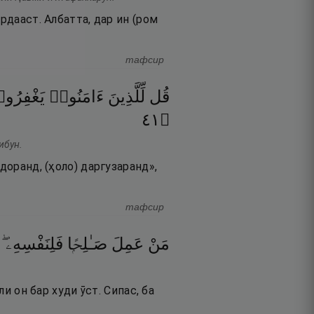
рдааст. Албатта, дар ин (ром
тафсир
قُل
لِّلَّذِينَ
ءَامَنُوا۟
يَغْفِرُو
١٤
۝
ибун.
доранд, (ҳоло) даргузаранд»,
тафсир
مَنْ
عَمِلَ
صَـٰلِحًۭا
فَلِنَفْسِهِۦ ۖ
и он бар худи ӯст. Сипас, ба