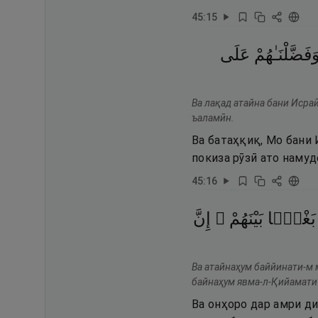
45
:
15
َفَضَّلْنَـٰهُمْ
عَلَى
Ва лақад атайна бани Исраӣ
ъаламӣн.
Ва батаҳқиқ, Мо бани
покиза рӯзӣ ато намуд
45
:
16
بَغْيًۢا
بَيْنَهُمْ ۚ
إِنَّ
Ва атайнаҳум баййинати-м 
байнаҳум явма-л-Қийамати 
Ва онҳоро дар амри ди