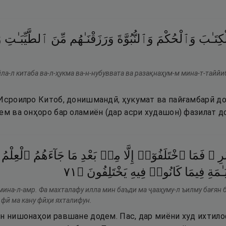
كِتَـٰبَ
وَٱلْحُكْمَ
وَٱلنُّبُوَّةَ
وَرَزَقْنَـٰهُم
مِّنَ
ٱلطَّيِّبَـٰتِ
و
ла-л китаба ва-л-ҳукма ва-н-нубуввата ва разақнаҳум-м мина-т-таййи
 Исроилро Китоб, донишмандӣ, ҳукумат ва пайғамбарӣ д
ем ва онҳоро бар оламиён (дар асри худашон) фазилат д
َمْرِ
فَمَا
ٱخْتَلَفُوٓا۟
إِلَّا
مِنۢ
بَعْدِ
مَا
جَآءَهُمُ
ٱلْعِلْمُ
١٧
۝
يَخْتَلِفُونَ
فِيهِ
كَانُوا۟
فِيمَا
ـٰمَةِ
мина-л-амр. Фа махталафу илла мин баъди ма ҷааҳуму-л ъилму бағян 
фӣ ма кану фӣҳи яхталифун.
н нишонаҳои равшане додем. Пас, дар миёни худ ихтилоф