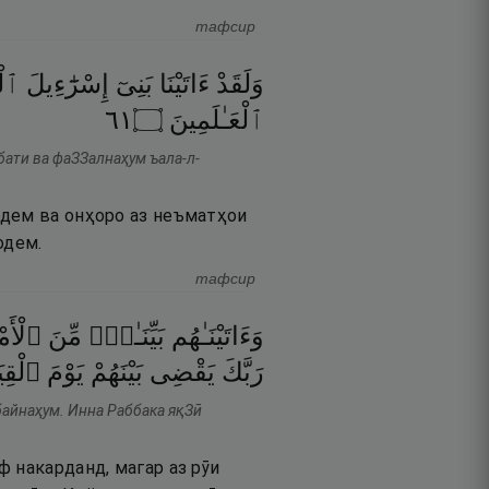
тафсир
وَلَقَدْ
ءَاتَيْنَا
بَنِىٓ
إِسْرَٰٓءِيلَ
ٱلْ
١٦
۝
ٱلْعَـٰلَمِينَ
бати ва фаЗЗалнаҳум ъала-л-
одем ва онҳоро аз неъматҳои
одем.
тафсир
وَءَاتَيْنَـٰهُم
بَيِّنَـٰتٍۢ
مِّنَ
ٱلْأ ۖ
رَبَّكَ
يَقْضِى
بَيْنَهُمْ
يَوْمَ
ٱلْقِيَ
байнаҳум. Инна Раббака яқЗӣ
 накарданд, магар аз рӯи