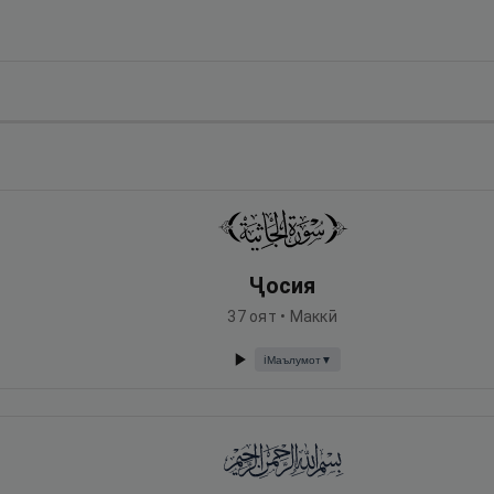
Ҷосия
37
оят •
Маккӣ
Маълумот
▼
ℹ️