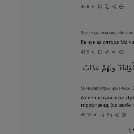
45
:
8
Ва иза ъалима мин айатина 
Ва чун аз оятҳои Мо ч
45
:
9
أَوْلِيَآءَ 
وَلَهُمْ
عَذَابٌ
Ми-в-вараиҳим Ҷаҳаннам. Ва
Аз пеши рӯйи онҳо Дӯза
гирифтаанд, (аз азоби 
45
:
10
١