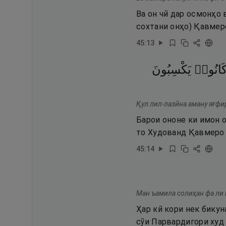
Ва он чӣ дар осмонҳо 
сохтани онҳо) Қавмер
45
:
13
َانُوا۟
يَكْسِبُونَ
Қул лил-лазӣна аману яғфи
Барои ононе ки имон о
то Худованд Қавмеро а
45
:
14
Ман ъамила солиҳан фа ли 
Ҳар кӣ кори нек бикуна
сӯи Парвардигори худ