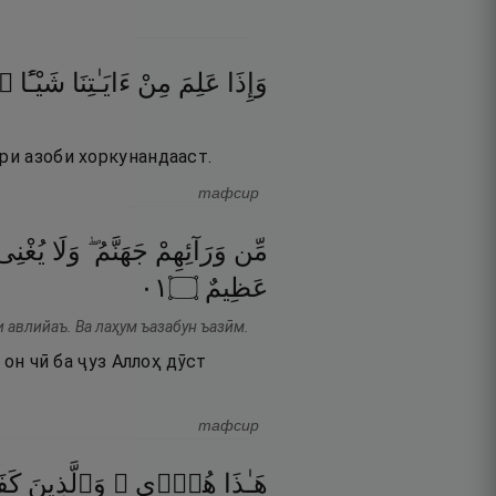
وَإِذَا
عَلِمَ
مِنْ
ءَايَـٰتِنَا
شَيْـًٔا
ٱت
ри азоби хоркунандааст.
тафсир
مِّن
وَرَآئِهِمْ
جَهَنَّمُ ۖ
وَلَا
يُغْنِى
١٠
۝
عَظِيمٌ
и авлийаъ. Ва лаҳум ъазабун ъазӣм.
 он чӣ ба ҷуз Аллоҳ дӯст
тафсир
هَـٰذَا
هُدًۭى ۖ
وَٱلَّذِينَ
كَف