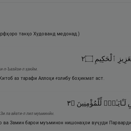
ҳарфҳоро танҳо Худованд медонад.)
٢
۝
ٱلْحَكِيمِ
َزِيزِ
и-л-Ъазӣзи-л ҳакӣм.
Китоб аз тарафи Аллоҳи ғолибу боҳикмат аст.
٣
۝
لِّلْمُؤْمِنِينَ
لَـَٔايَـٰتٍۢ
ِ
рЗи ла айати-л лил муъминӣн.
о ва Замин барои муъминон нишонаҳои вуҷуди Парварди