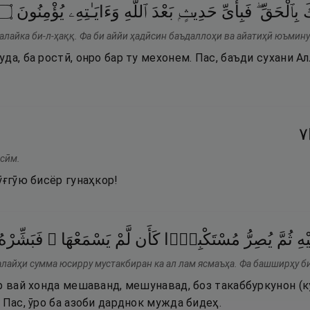
۝
يُؤْمِنُونَ
وَءَايَـٰتِهِۦ
ٱللَّهِ
بَعْدَ
حَدِيثٍۭ
فَبِأَىِّ
بِٱلْحَقِّ ۖ
َ
ъалайка би-л-ҳаққ. Фа би аййи ҳадӣсин баъдаллоҳи ва айатиҳӣ юъмину
да, ба ростӣ, онро бар ту мехонем. Пас, баъди сухани А
٧
асӣм.
ӯғгӯю бисёр гунаҳкор!
ْهِ
ثُمَّ
يُصِرُّ
مُسْتَكْبِرًۭا
كَأَن
لَّمْ
يَسْمَعْهَا ۖ
فَبَشِّرْهُ
алайҳи сумма юсирру мустакбиран ка ал лам ясмаъҳа. Фа башширҳу б
р вай хонда мешаванд, мешунавад, боз такаббуркунон (к
 Пас, ӯро ба азоби дарднок мужда бидеҳ.