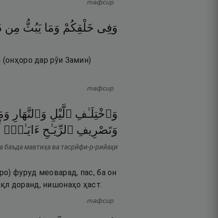
тафсир
وَفِى
خَلْقِكُمْ
وَمَا
يَبُثُّ
مِن
د
 (онҳоро дар рӯи Замин)
тафсир
وَٱخْتِلَـٰفِ
ٱلَّيْلِ
وَٱلنَّهَارِ
وَمَ
وَتَصْرِيفِ
ٱلرِّيَـٰحِ
ءَايَـٰتٌۭ
ل
За баъда мавтиҳа ва тасрӣфи-р-рийаҳи
ро) фуруд меоварад, пас, ба он
қл доранд, нишонаҳо ҳаст.
тафсир