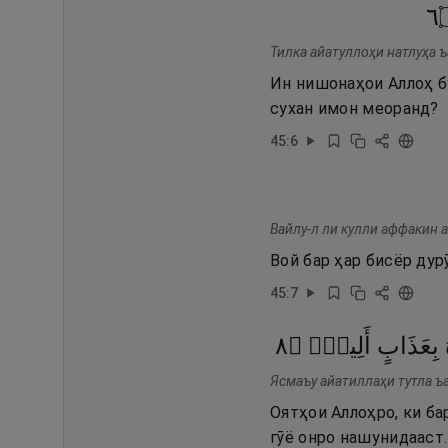
٦
Тилка айатуллоҳи натлуҳа 
Ин нишонаҳои Аллоҳ бу
сухан имон меоранд?
45
:
6
Вайлу-л ли кулли аффакин 
Вой бар ҳар бисёр дур
45
:
7
٨
۝
أَلِيمٍۢ
بِعَذَابٍ
Ясмаъу айатиллаҳи тутла ъ
Оятҳои Аллоҳро, ки ба
гӯё онро нашунидааст.