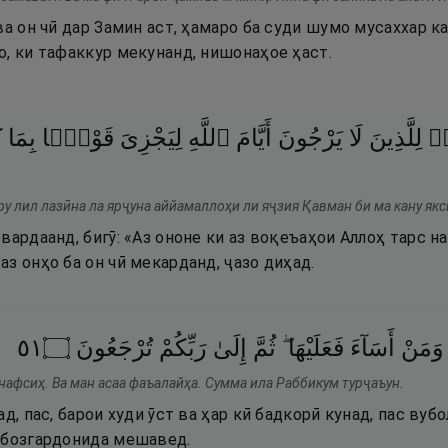
ва он чӣ дар Замин аст, ҳамаро ба суди шумо мусаххар ка
о, ки тафаккур мекунанд, нишонаҳое ҳаст.
ا۟
لِلَّذِينَ
لَا
يَرْجُونَ
أَيَّامَ
ٱللَّهِ
لِيَجْزِىَ
قَوْمًۢا
بِمَا
ك
ру лил лазӣна ла ярҷуна аййамаллоҳи ли яҷзия Қавман би ма кану якс
вардаанд, бигӯ: «Аз ононе ки аз воқеъаҳои Аллоҳ тарс на
з онҳо ба он чӣ мекарданд, ҷазо диҳад.
١٥
۝
تُرْجَعُونَ
رَبِّكُمْ
إِلَىٰ
ثُمَّ
فَعَلَيْهَا ۖ
أَسَآءَ
وَمَنْ
нафсиҳ. Ва ман асаа фаъалайҳа. Сумма ила Раббикум турҷаъун.
д, пас, барои худи ӯст ва ҳар кӣ бадкорӣ кунад, пас вубол
 бозгардонида мешавед.