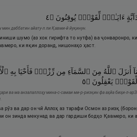
٤
۝
يُوقِنُونَ
لِّقَوْمٍۢ
ءَايَـٰتٌۭ
َآبَّةٍ
у мин даббатин айату-л ли Қавми-й йуқинун.
иниши шумо (аз хок гирифта то нутфа) ва ҷонваронро, ки
вмеро, ки яқин доранд, нишонаҳо ҳаст.
آ
أَنزَلَ
ٱللَّهُ
مِنَ
ٱلسَّمَآءِ
مِن
رِّزْقٍۢ
فَأَحْيَا
بِهِ
ٱلْأ
٥
۝
يَعْقِلُونَ
ِّقَوْمٍۢ
ҳари ва ма анзалаллоҳу мина-с-самаи ми-р-ризқин фа аҳйа биҳи-л-ар
.
а рӯз ва дар он чӣ Аллоҳ аз тарафи Осмон аз ризқ (борон
и он зинда мекунад ва дар гардиши бодҳо Қавмеро, ки а