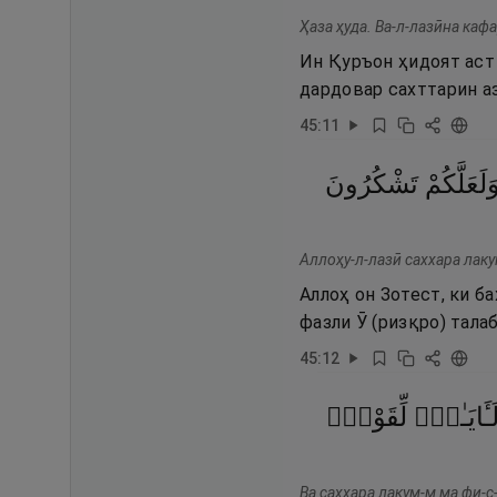
Ҳаза ҳуда. Ва-л-лазӣна каф
Ин Қуръон ҳидоят аст
дардовар сахттарин аз
45
:
11
َلَعَلَّكُمْ
تَشْكُرُونَ
Аллоҳу-л-лазӣ саххара лаку
Аллоҳ он Зотест, ки б
фазли Ӯ (ризқро) тала
45
:
12
َـَٔايَـٰتٍۢ
لِّقَوْمٍۢ
Ва саххара лакум-м ма фи-с