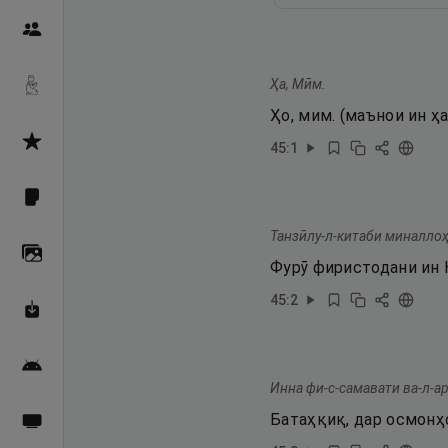
Пайғамбарон
Ҳа, Мӣм.
Дуоҳо
Ҳо, мим. (маънои ин 
Асмоул Ҳусно
45
:
1
Фарзи айн
Танзӣлу-л-китаби миналлоҳ
Галерея
Фурӯ фиристодани ин 
45
:
2
Махзани Маърифат
Барномаи мобилӣ
Инна фи-с-самавати ва-л-а
Батаҳқиқ, дар осмонҳ
Пахшҳои зинда