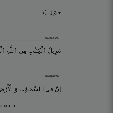
١
۝
حمٓ
тафсир
تَنزِيلُ
ٱلْكِتَـٰبِ
مِنَ
ٱللَّهِ
ٱلْع
тафсир
إِنَّ
فِى
ٱلسَّمَـٰوَٰتِ
وَٱلْأَرْض
гор ҳаст.