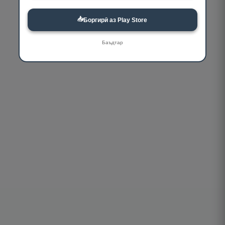
📥
Боргирӣ аз Play Store
Баъдтар