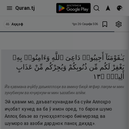
Quran.tj
46
Аҳқоф
Ҷуз
26
•
Саҳифа
506
يَـٰقَوْمَنَآ
أَجِيبُوا۟
دَاعِىَ
ٱللَّهِ
وَءَامِنُوا۟
بِهِۦ
يَغْفِرْ
لَكُم
مِّن
ذُنُوبِكُمْ
وَيُجِرْكُم
مِّنْ
عَذَابٍ
٣١
۝
أَلِيمٍۢ
Йа қавмана аҷӣбу даъияллоҳи ва амину биҳӣ яғфир лакум-м мин
зунубикум ва юҷиркум-м мин ъазабин алӣм.
Эй қавми мо, даъваткунандаи ба суйи Аллоҳро
иҷобат кунед ва ба ӯ имон оред, то барои шумо
Аллоҳ баъзе аз гуноҳҳоятонро биёмурзад ва
шуморо аз азоби дарднок паноҳ диҳад».