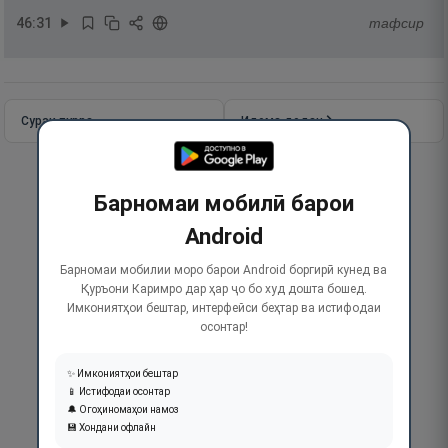
46
:
31
тафсир
Сураи пурра
Идома додан
Барномаи мобилӣ барои
Android
Барномаи мобилии моро барои Android боргирӣ кунед ва
Қуръони Каримро дар ҳар ҷо бо худ дошта бошед.
Имкониятҳои бештар, интерфейси беҳтар ва истифодаи
осонтар!
✨ Имкониятҳои бештар
📱 Истифодаи осонтар
🔔 Огоҳиномаҳои намоз
💾 Хондани офлайн