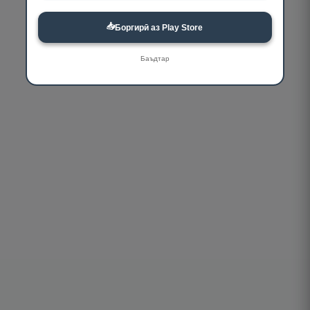
📥
Боргирӣ аз Play Store
Баъдтар