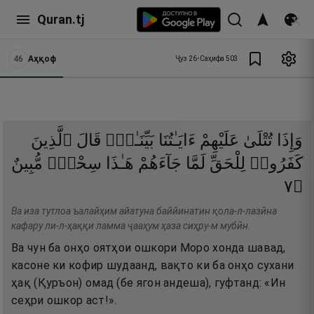
Quran.tj
46
Аҳқоф
Ҷуз
26
•
Саҳифа
503
وَإِذَا
تُتْلَىٰ
عَلَيْهِمْ
ءَايَـٰتُنَا
بَيِّنَـٰتٍۢ
قَالَ
ٱلَّذِينَ
كَفَرُوا۟
لِلْحَقِّ
لَمَّا
جَآءَهُمْ
هَـٰذَا
سِحْرٌۭ
مُّبِينٌ
٧
۝
Ва иза тутлоа ъалайҳим айатуна баййинатин қола-л-лазӣна
кафару ли-л-ҳаққи ламма ҷааҳум ҳаза сиҳру-м мубӣн.
Ва чун ба онҳо оятҳои ошкори Моро хонда шавад,
касоне ки кофир шудаанд, вақто ки ба онҳо сухани
ҳақ (Қуръон) омад (бе ягон андеша), гуфтанд: «Ин
сеҳри ошкор аст!».