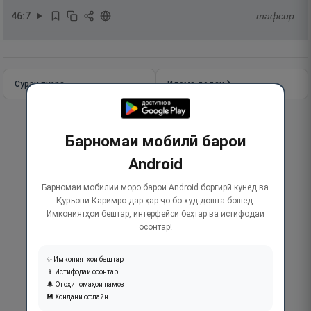
46
:
7
тафсир
Сураи пурра
Идома додан
Барномаи мобилӣ барои
Android
Барномаи мобилии моро барои Android боргирӣ кунед ва
Қуръони Каримро дар ҳар ҷо бо худ дошта бошед.
Имкониятҳои бештар, интерфейси беҳтар ва истифодаи
осонтар!
✨ Имкониятҳои бештар
📱 Истифодаи осонтар
🔔 Огоҳиномаҳои намоз
💾 Хондани офлайн