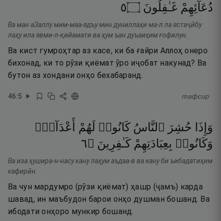
٥
۝
غَـٰفِلُونَ
دُعَآئِهِمْ
Ва ман аЗаллу мим-маа-ядъу мин дуниллаҳи ма-л ла ястаҷӣбу
лаҳу ила явми-л-қийамати ва ҳум ъан дуъаиҳим ғофилун.
Ва кист гумроҳтар аз касе, ки ба ғайри Аллоҳ онеро
бихонад, ки то рӯзи қиёмат ӯро иҷобат накунад? Ва
бутон аз хондани онҳо бехабаранд.
46
:
5
тафсир
وَإِذَا
حُشِرَ
ٱلنَّاسُ
كَانُوا۟
لَهُمْ
أَعْدَآءًۭ
٦
۝
كَـٰفِرِينَ
بِعِبَادَتِهِمْ
وَكَانُوا۟
Ва иза ҳушира-н-насу кану лаҳум аъдаа-в ва кану би ъибадатиҳим
кафирӣн.
Ва чун мардумро (рӯзи қиёмат) ҳашр (ҷамъ) карда
шавад, ин маъбудон барои онҳо душман бошанд. Ва
ибодати онҳоро мункир бошанд.