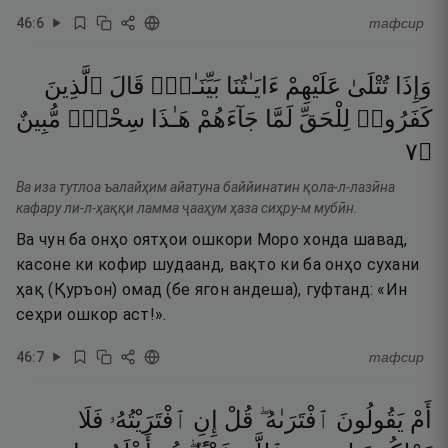
46
:
6
тафсир
وَإِذَا
تُتْلَىٰ
عَلَيْهِمْ
ءَايَـٰتُنَا
بَيِّنَـٰتٍۢ
قَالَ
ٱلَّذِينَ
كَفَرُوا۟
لِلْحَقِّ
لَمَّا
جَآءَهُمْ
هَـٰذَا
سِحْرٌۭ
مُّبِينٌ
٧
۝
Ва иза тутлоа ъалайҳим айатуна баййинатин қола-л-лазӣна
кафару ли-л-ҳаққи ламма ҷааҳум ҳаза сиҳру-м мубӣн.
Ва чун ба онҳо оятҳои ошкори Моро хонда шавад,
касоне ки кофир шудаанд, вақто ки ба онҳо сухани
ҳақ (Қуръон) омад (бе ягон андеша), гуфтанд: «Ин
сеҳри ошкор аст!».
46
:
7
тафсир
أَمْ
يَقُولُونَ
ٱفْتَرَىٰهُ ۖ
قُلْ
إِنِ
ٱفْتَرَيْتُهُۥ
فَلَا