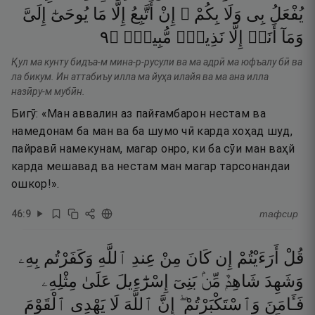
يُفْعَلُ
بِى
وَلَا
بِكُمْ ۖ
إِنْ
أَتَّبِعُ
إِلَّا
مَا
يُوحَىٰٓ
إِلَىَّ
٩
۝
مُّبِينٌۭ
نَذِيرٌۭ
إِلَّا
أَنَا۠
وَمَآ
Қул ма кунту бидъа-м мина-р-русули ва ма адрӣ ма юфъалу бӣ ва
ла бикум. Ин аттабиъу илла ма йуҳа илайя ва ма ана илла
назӣру-м мубӣн.
Бигӯ: «Ман аввалин аз пайғамбарон нестам ва
намедонам ба ман ва ба шумо чӣ карда хоҳад шуд,
пайравӣ намекунам, магар онро, ки ба сӯи ман ваҳй
карда мешавад ва нестам ман магар тарсонандаи
ошкор!».
46
:
9
тафсир
قُلْ
أَرَءَيْتُمْ
إِن
كَانَ
مِنْ
عِندِ
ٱللَّهِ
وَكَفَرْتُم
بِهِۦ
وَشَهِدَ
شَاهِدٌۭ
مِّنۢ
بَنِىٓ
إِسْرَٰٓءِيلَ
عَلَىٰ
مِثْلِهِۦ
فَـَٔامَنَ
وَٱسْتَكْبَرْتُمْ ۖ
إِنَّ
ٱللَّهَ
لَا
يَهْدِى
ٱلْقَوْمَ