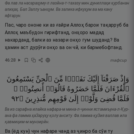
Фа лав ла насараҳуму-л лазӣна-т-тахазу мин дуниллаҳи қурбанан
алиҳаҳ. Бал Заллу ъанҳум. Ва залика ифкуҳум ва ма кану
яфтарун.
Пас, чаро ононе ки аз ғайри Аллоҳ барои тақарруб ба
Аллоҳ маъбудон гирифтанд, онҳоро мадад
накарданд, балки аз назари онҳо гум шуданд? Ва
ҳамин аст дурӯғи онҳо ва он чӣ, ки бармебофтанд.
46
:
28
тафсир
وَإِذْ
صَرَفْنَآ
إِلَيْكَ
نَفَرًۭا
مِّنَ
ٱلْجِنِّ
يَسْتَمِعُونَ
ٱلْقُرْءَانَ
فَلَمَّا
حَضَرُوهُ
قَالُوٓا۟
أَنصِتُوا۟ ۖ
٢٩
۝
مُّنذِرِينَ
قَوْمِهِم
إِلَىٰ
وَلَّوْا۟
قُضِىَ
فَلَمَّا
Ва из сарафна илайка нафара-м мина-л-ҷинни ястамиъуна-л-Қур-
ана фа ламма ҳаЗаруҳу қолу анситу. Фа ламма қуЗия валлав ила
қавмиҳим-м мунзирӣн.
Ва (ёд кун) чун нафаре чанд аз ҷинро ба сӯи ту