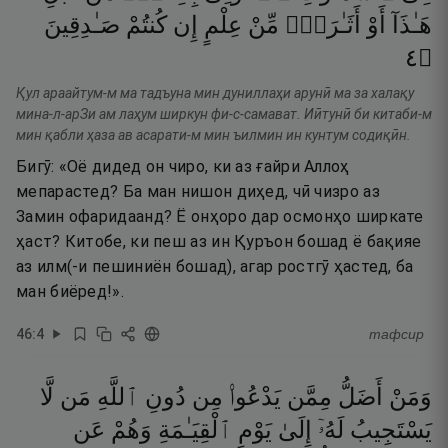
هَـٰذَآ
أَوْ
أَثَـٰرَةٍۢ
مِّنْ
عِلْمٍ
إِن
كُنتُمْ
صَـٰدِقِينَ
٤
۝
Қул араайтум-м ма тадъуна мин дуниллаҳи арунӣ ма за халақу
мина-л-арЗи ам лаҳум ширкун фи-с-самават. Иӣтунӣ би китаби-м
мин қабли ҳаза ав асарати-м мин ъилмин ин кунтум содиқӣн.
Бигӯ: «Оё дидед он чиро, ки аз ғайри Аллоҳ
мепарастед? Ба ман нишон диҳед, чӣ чизро аз
Замин офаридаанд? Ё онҳоро дар осмонҳо ширкате
ҳаст? Китобе, ки пеш аз ин Қуръон бошад ё бақияе
аз илм(-и пешиниён бошад), агар ростгӯ ҳастед, ба
ман биёред!».
46
:
4
тафсир
وَمَنْ
أَضَلُّ
مِمَّن
يَدْعُوا۟
مِن
دُونِ
ٱللَّهِ
مَن
لَّا
يَسْتَجِيبُ
لَهُۥٓ
إِلَىٰ
يَوْمِ
ٱلْقِيَـٰمَةِ
وَهُمْ
عَن