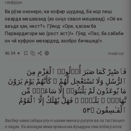
такфурун.
Ва рӯзе ононеро, ки кофир шуданд, ба нор пеш
оварда мешаванд (аз онҳо савол мешавад). «Оё ин
ваъда ҳақ нест?». Гӯянд: «Оре, қасам ба
Парвардигори мо (рост аст)!». Гӯяд: «Пас, ба сабаби
он чӣ куфрон мекардед, азобро бичашед!».
46
:
34
тафсир
فَٱصْبِرْ
كَمَا
صَبَرَ
أُو۟لُوا۟
ٱلْعَزْمِ
مِنَ
ٱلرُّسُلِ
وَلَا
تَسْتَعْجِل
لَّهُمْ ۚ
كَأَنَّهُمْ
يَوْمَ
يَرَوْنَ
مَا
يُوعَدُونَ
لَمْ
يَلْبَثُوٓا۟
إِلَّا
سَاعَةًۭ
مِّن
نَّهَارٍۭ ۚ
بَلَـٰغٌۭ ۚ
فَهَلْ
يُهْلَكُ
إِلَّا
ٱلْقَوْمُ
٣٥
۝
ٱلْفَـٰسِقُونَ
Фасбир кама сабара улу-л-ъазми мина-р-русули ва ла тастаъҷил-
л лаҳум. Ка аннаҳум явма яравна ма йуъадуна лам ялбасу илла