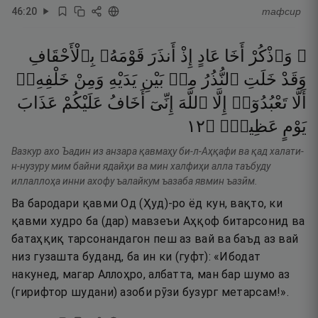
46
:
20
тафсир
۞ وَٱذْكُرْ
أَخَا
عَادٍ
إِذْ
أَنذَرَ
قَوْمَهُۥ
بِٱلْأَحْقَافِ
وَقَدْ
خَلَتِ
ٱلنُّذُرُ
مِنۢ
بَيْنِ
يَدَيْهِ
وَمِنْ
خَلْفِهِۦٓ
أَلَّا
تَعْبُدُوٓا۟
إِلَّا
ٱللَّهَ
إِنِّىٓ
أَخَافُ
عَلَيْكُمْ
عَذَابَ
٢١
۝
عَظِيمٍۢ
يَوْمٍ
Вазкур ахо Ъадин из анзара қавмаҳу би-л-Аҳқафи ва қад халати-
н-нузуру мим байни ядайҳи ва мин халфиҳи алла таъбуду
иллаллоҳа инни ахофу ъалайкум ъазаба явмин ъазӣм.
Ва бародари қавми Од (Ҳуд)-ро ёд кун, вақто, ки
қавми худро ба (дар) мавзеъи Аҳқоф битарсонид ва
батаҳқиқ тарсонандагон пеш аз вай ва баъд аз вай
низ гузашта буданд, ба ин ки (гуфт): «Ибодат
накунед, магар Аллоҳро, албатта, ман бар шумо аз
(гирифтор шудани) азоби рӯзи бузург метарсам!».