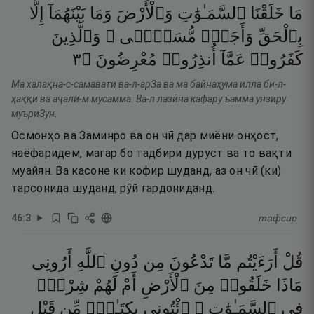
مَا
خَلَقْنَا
ٱلسَّمَـٰوَٰتِ
وَٱلْأَرْضَ
وَمَا
بَيْنَهُمَآ
إِلَّا
بِٱلْحَقِّ
وَأَجَلٍۢ
مُّسَمًّۭى ۚ
وَٱلَّذِينَ
٣
۝
مُعْرِضُونَ
أُنذِرُوا۟
عَمَّآ
كَفَرُوا۟
Ма халақна-с-самавати ва-л-арЗа ва ма байнаҳума илла би-л-
ҳаққи ва аҷали-м мусамма. Ва-л лазӣна кафару ъамма унзиру
муъриЗун.
Осмонҳо ва Заминро ва он чӣ дар миёни онҳост,
наёфаридем, магар бо тадбири дуруст ва то вақти
муайян. Ва касоне ки кофир шуданд, аз он чӣ (ки)
тарсонида шуданд, рӯй гардониданд.
46
:
3
тафсир
قُلْ
أَرَءَيْتُم
مَّا
تَدْعُونَ
مِن
دُونِ
ٱللَّهِ
أَرُونِى
مَاذَا
خَلَقُوا۟
مِنَ
ٱلْأَرْضِ
أَمْ
لَهُمْ
شِرْكٌۭ
فِى
ٱلسَّمَـٰوَٰتِ ۖ
ٱئْتُونِى
بِكِتَـٰبٍۢ
مِّن
قَبْلِ