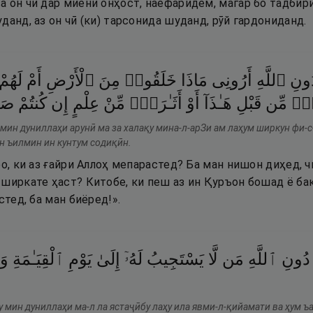
 он чӣ дар миёни онҳост, наёфаридем, магар бо тадбири
данд, аз он чӣ (ки) тарсонида шуданд, рӯй гардониданд.
ُونِ
ٱللَّهِ
أَرُونِى
مَاذَا
خَلَقُوا۟
مِنَ
ٱلْأَرْضِ
أَمْ
لَهُمْ
ٰبٍۢ
مِّن
قَبْلِ
هَـٰذَآ
أَوْ
أَثَـٰرَةٍۢ
مِّنْ
عِلْمٍ
إِن
كُنتُمْ
صَـ
 мин дуниллаҳи арунӣ ма за халақу мина-л-арЗи ам лаҳум ширкун фи-с
ин ъилмин ин кунтум содиқӣн.
ро, ки аз ғайри Аллоҳ мепарастед? Ба ман нишон диҳед, 
 ширкате ҳаст? Китобе, ки пеш аз ин Қуръон бошад ё ба
стед, ба ман биёред!».
دُونِ
ٱللَّهِ
مَن
لَّا
يَسْتَجِيبُ
لَهُۥٓ
إِلَىٰ
يَوْمِ
ٱلْقِيَـٰمَةِ
وَ
у мин дуниллаҳи ма-л ла ястаҷӣбу лаҳу ила явми-л-қийамати ва ҳум ъ