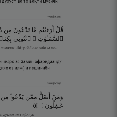
 дуруст ва то вақти муайян.
тафсир
قُلْ
أَرَءَيْتُم
مَّا
تَدْعُونَ
مِن
د
ٱلسَّمَـٰوَٰتِ ۖ
ٱئْتُونِى
بِكِتَـ
-самават. Иӣтунӣ би китаби-м мин
чӣ чизро аз Замин офаридаанд?
қияе аз илм(-и пешиниён
тафсир
وَمَنْ
أَضَلُّ
مِمَّن
يَدْعُوا۟
مِن
٥
۝
غَـٰفِلُونَ
ан дуъаиҳим ғофилун.