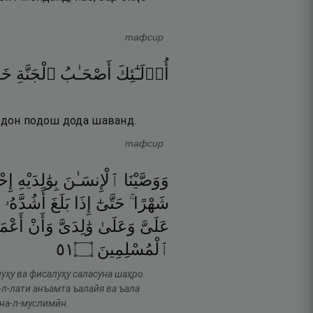
тафсир
أُو۟لَـٰٓئِكَ
أَصْحَـٰبُ
ٱلْجَنَّةِ
خَـ
видон подош дода шаванд.
тафсир
وَوَصَّيْنَا
ٱلْإِنسَـٰنَ
بِوَٰلِدَيْهِ
إِ ۖ
شَهْرًا ۚ
حَتَّىٰٓ
إِذَا
بَلَغَ
أَشُدَّهُۥ
و
عَلَىَّ
وَعَلَىٰ
وَٰلِدَىَّ
وَأَنْ
أَعْمَ
١٥
۝
ٱلْمُسْلِمِينَ
луҳу ва фисалуҳу саласуна шаҳро.
-л-лати анъамта ъалайя ва ъала
ина-л-муслимӣн.