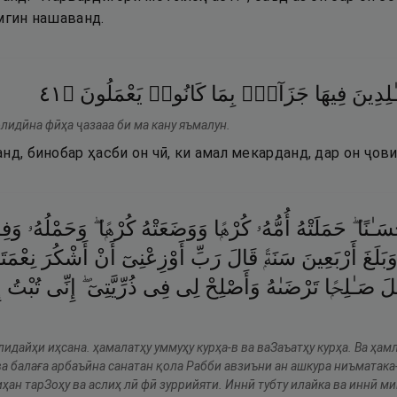
мгин нашаванд.
١٤
۝
يَعْمَلُونَ
كَانُوا۟
بِمَا
جَزَآءًۢ
فِيهَا
ٰلِدِينَ
лидӣна фӣҳа ҷазааа би ма кану яъмалун.
нд, бинобар ҳасби он чӣ, ки амал мекарданд, дар он ҷо
حْسَـٰنًا
حَمَلَتْهُ
أُمُّهُۥ
كُرْهًۭا
وَوَضَعَتْهُ
كُرْهًۭا ۖ
وَحَمْلُهُۥ
وَفِص
َبَلَغَ
أَرْبَعِينَ
سَنَةًۭ
قَالَ
رَبِّ
أَوْزِعْنِىٓ
أَنْ
أَشْكُرَ
نِعْمَت
لَ
صَـٰلِحًۭا
تَرْضَىٰهُ
وَأَصْلِحْ
لِى
فِى
ذُرِّيَّتِىٓ ۖ
إِنِّى
تُبْتُ
إ
лидайҳи иҳсана. ҳамалатҳу уммуҳу курҳа-в ва ваЗаъатҳу курҳа. Ва ҳам
ва балаға арбаъӣна санатан қола Рабби авзиъни ан ашкура ниъматака
ҳан тарЗоҳу ва аслиҳ лӣ фӣ зуррийяти. Иннӣ тубту илайка ва иннӣ м