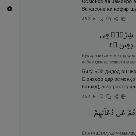
Осмонҳо ва Заминро ва
Ва касоне ки кофир шу
Видеоҳои YouTube
46
:
3
شِرْكٌۭ
فِى
٤
۝
ٰدِقِينَ
Қул араайтум-м ма тадъуна
қабли ҳаза ав асарати-м м
Бигӯ: «Оё дидед он чи
Ё онҳоро дар осмонҳо
бошад), агар ростгӯ ҳа
46
:
4
هُمْ
عَن
دُعَآئِهِمْ
Ва ман аЗаллу мим-маа-ядъ