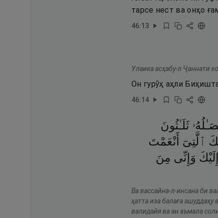
тарсе нест ва онҳо ға
46
:
13
Улаика асҳабу-л Ҷаннати хо
Он гурӯҳ аҳли Биҳишта
46
:
14
َـٰلُهُۥ
ثَلَـٰثُونَ
َكَ
ٱلَّتِىٓ
أَنْعَمْتَ
ِلَيْكَ
وَإِنِّى
مِنَ
Ва вассайна-л-инсана би ва
ҳатта иза балаға ашуддаҳу 
валидайя ва ан аъмала соли