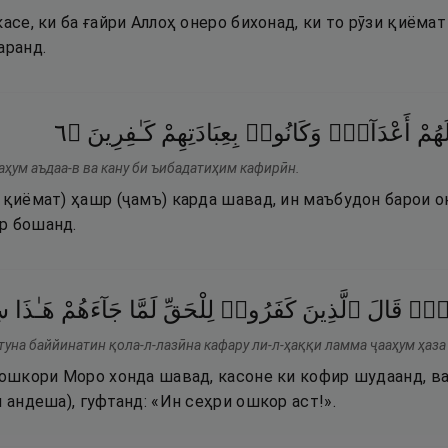
касе, ки ба ғайри Аллоҳ онеро бихонад, ки то рӯзи қиёма
аранд.
٦
۝
كَـٰفِرِينَ
بِعِبَادَتِهِمْ
وَكَانُوا۟
أَعْدَآءًۭ
َهُمْ
лаҳум аъдаа-в ва кану би ъибадатиҳим кафирӣн.
и қиёмат) ҳашр (ҷамъ) карда шавад, ин маъбудон барои 
р бошанд.
َـٰتٍۢ
قَالَ
ٱلَّذِينَ
كَفَرُوا۟
لِلْحَقِّ
لَمَّا
جَآءَهُمْ
هَـٰذَا
س
туна баййинатин қола-л-лазӣна кафару ли-л-ҳаққи ламма ҷааҳум ҳаза
 ошкори Моро хонда шавад, касоне ки кофир шудаанд, ва
н андеша), гуфтанд: «Ин сеҳри ошкор аст!».