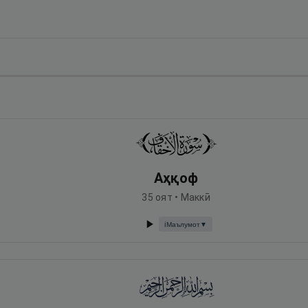
Аҳқоф
35
оят •
Маккӣ
Маълумот
▼
ℹ️