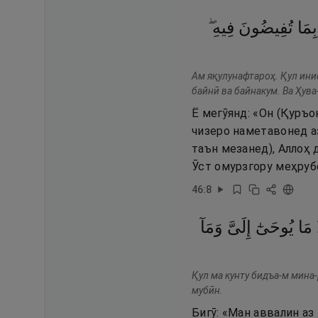
بِمَا
تُفِيضُونَ
فِيهِ ۖ
Ам яқулунафтароҳ. Қул ини
байнӣ ва байнакум. Ва Ҳува
Ё мегӯянд: «Он (Қуръон
чизеро наметавонед аз
таън мезанед), Аллоҳ
Ӯст омурзгору меҳрубо
46
:
8
مَا
يُوحَىٰٓ
إِلَىَّ
وَمَآ
Қул ма кунту бидъа-м мина-
мубӣн.
Бигӯ: «Ман аввалин аз