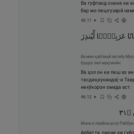
Ва гуфтанд ононе ки к
бар мо пешгузарӣ наме
46
:
11
انًا
عَرَبِيًّۭا
لِّيُنذِرَ
Ва мин қаблиҳӣ китабу Муса
бушро лил муҳсинӣн.
Ва ҳол он ки пеш аз и
тасдиқкунанда(-и Тавр
некӯкорон омада аст.
46
:
12
١٣
۝
Инна-л-лазӣна қолу Раббун
Албатта, ононе ки гуф