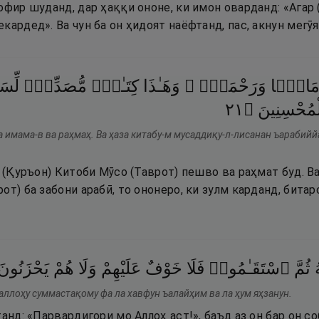
офир шуданд, дар ҳаққи ононе, ки имон оварданд: «Агар 
кардед». Ва чун ба он ҳидоят наёфтанд, пас, акнун мегӯя
ِمَامًۭا
وَرَحْمَةًۭ ۚ
وَهَـٰذَا
كِتَـٰبٌۭ
مُّصَدِّقٌۭ
لِّسَ
١٢
۝
لْمُحْسِنِينَ
 имама-в ва раҳмаҳ. Ва ҳаза китабу-м мусаддиқу-л-лисанан ъарабийй
н (Қуръон) Китоби Мӯсо (Таврот) пешво ва раҳмат буд. В
от) ба забони арабӣ, то ононеро, ки зулм карданд, бита
ُ
ثُمَّ
ٱسْتَقَـٰمُوا۟
فَلَا
خَوْفٌ
عَلَيْهِمْ
وَلَا
هُمْ
يَحْزَنُونَ
аллоҳу суммастақому фа ла хавфун ъалайҳим ва ла ҳум яҳзанун.
танд: «Парвардигори мо Аллоҳ аст!», баъд аз он бар он со