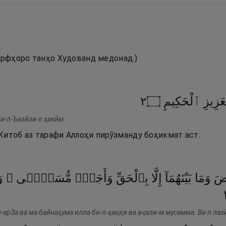
ҳарфҳоро танҳо Худованд медонад.)
٢
۝
ٱلْحَكِيمِ
َزِيزِ
и-л-Ъазӣзи-л ҳакӣм.
Китоб аз тарафи Аллоҳи пирӯзманду боҳикмат аст.
ْضَ
وَمَا
بَيْنَهُمَآ
إِلَّا
بِٱلْحَقِّ
وَأَجَلٍۢ
مُّسَمًّۭى ۚ
و
-арЗа ва ма байнаҳума илла би-л-ҳаққи ва аҷали-м мусамма. Ва-л ла