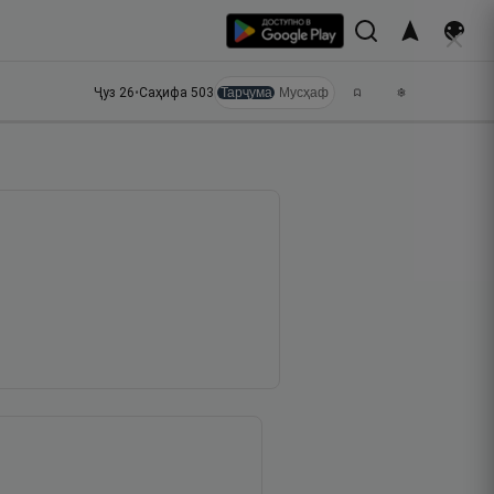
Ҷуз
26
•
Саҳифа
503
Тарҷума
Мусҳаф