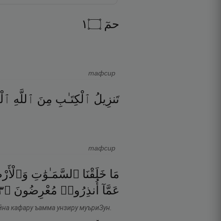
١
۝
حمٓ
тафсир
تَنزِيلُ
ٱلْكِتَـٰبِ
مِنَ
ٱللَّهِ
ٱلْع
тафсир
مَا
خَلَقْنَا
ٱلسَّمَـٰوَٰتِ
وَٱلْأَر
٣
۝
مُعْرِضُونَ
أُنذِرُوا۟
عَمَّآ
зӣна кафару ъамма унзиру муъриЗун.