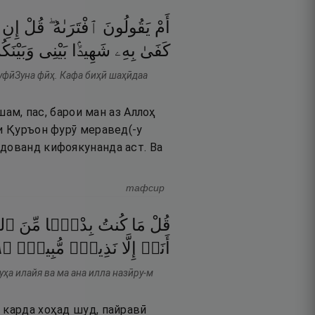
أَمْ
يَقُولُونَ
ٱفْتَرَىٰهُ ۖ
قُلْ
إِنِ
كَفَىٰ
بِهِۦ
شَهِيدًۢا
بَيْنِى
وَبَيْنَك ۖ
туфӣЗуна фӣҳ. Кафа биҳӣ шаҳӣдаа
шам, пас, барои ман аз Аллоҳ
аи Қуръон фурӯ меравед(-у
удованд кифоякунанда аст. Ва
тафсир
قُلْ
مَا
كُنتُ
بِدْعًۭا
مِّنَ
ٱلر
٩
۝
مُّبِينٌۭ
نَذِيرٌۭ
إِلَّا
أَنَا۠
уҳа илайя ва ма ана илла назӣру-м
 карда хоҳад шуд, пайравӣ