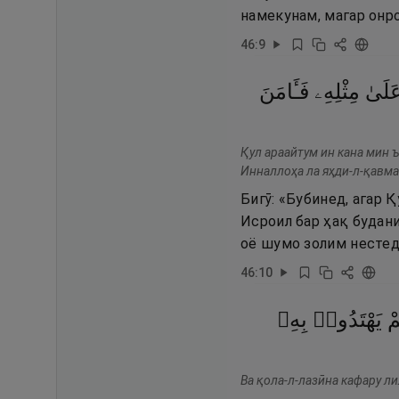
намекунам, магар онро
46
:
9
َلَىٰ
مِثْلِهِۦ
فَـَٔامَنَ
Қул араайтум ин кана мин 
Инналлоҳа ла яҳди-л-қавма
Бигӯ: «Бубинед, агар 
Исроил бар ҳақ будан
оё шумо золим нестед
46
:
10
مْ
يَهْتَدُوا۟
بِهِۦ
Ва қола-л-лазӣна кафару ли