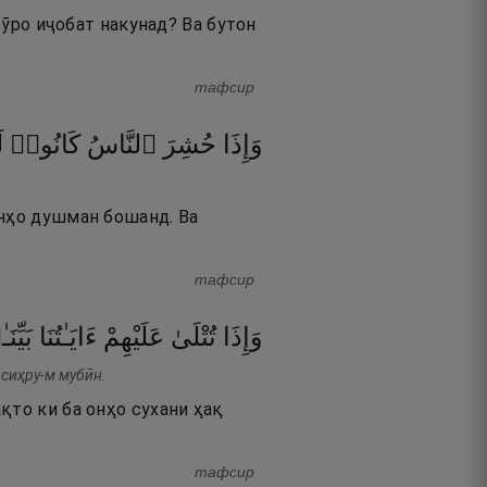
т ӯро иҷобат накунад? Ва бутон
тафсир
وَإِذَا
حُشِرَ
ٱلنَّاسُ
كَانُوا۟
ل
онҳо душман бошанд. Ва
тафсир
وَإِذَا
تُتْلَىٰ
عَلَيْهِمْ
ءَايَـٰتُنَا
بَيِّن
 сиҳру-м мубӣн.
қто ки ба онҳо сухани ҳақ
тафсир