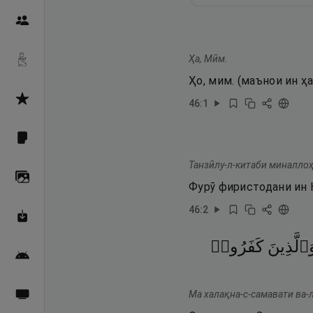
Пайғамбарон
Ҳа, Мӣм.
Дуоҳо
Ҳо, мим. (маънои ин 
Асмоул Ҳусно
46
:
1
Фарзи айн
Танзӣлу-л-китаби миналлоҳ
Галерея
Фурӯ фиристодани ин 
46
:
2
Махзани Маърифат
َٱلَّذِينَ
كَفَرُوا۟
Барномаи мобилӣ
Ма халақна-с-самавати ва-л
Пахшҳои зинда