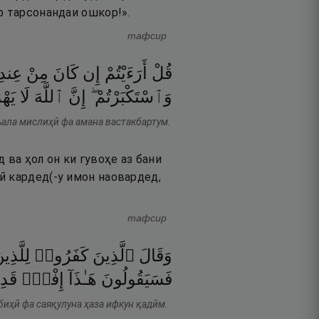
р тарсонандаи ошкор!».
тафсир
قُلْ
أَرَءَيْتُمْ
إِن
كَانَ
مِنْ
عِندِ
وَٱسْتَكْبَرْتُمْ ۖ
إِنَّ
ٱللَّهَ
لَا
يَهْ
ъала мислиҳӣ фа амана вастакбартум.
 ва ҳол он ки гувоҳе аз бани
ӣ кардед(-у имон наовардед,
тафсир
وَقَالَ
ٱلَّذِينَ
كَفَرُوا۟
لِلَّذِي
فَسَيَقُولُونَ
هَـٰذَآ
إِفْكٌۭ
قَد
 биҳӣ фа саяқулуна ҳаза ифкун қадӣм.