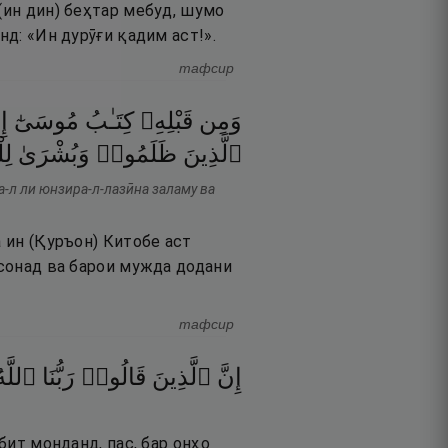
(ин дин) беҳтар мебуд, шумо
нд: «Ин дурӯғи қадим аст!».
тафсир
وَمِن
قَبْلِهِۦ
كِتَـٰبُ
مُوسَىٰٓ
إ
ٱلَّذِينَ
ظَلَمُوا۟
وَبُشْرَىٰ
لِ
а-л ли юнзира-л-лазӣна заламу ва
а ин (Қуръон) Китобе аст
рсонад ва барои мужда додани
тафсир
إِنَّ
ٱلَّذِينَ
قَالُوا۟
رَبُّنَا
ٱللَّه
бит монданд, пас, бар онҳо