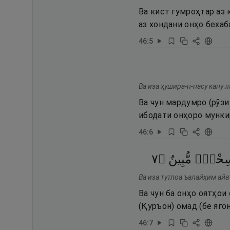
Ва кист гумроҳтар аз 
аз хондани онҳо бехаб
46
:
5
Ва иза ҳушира-н-насу кану 
Ва чун мардумро (рӯз
ибодати онҳоро мунки
46
:
6
٧
۝
مُّبِينٌ
ِحْرٌۭ
Ва иза тутлоа ъалайҳим айа
Ва чун ба онҳо оятҳои
(Қуръон) омад (бе яго
46
:
7