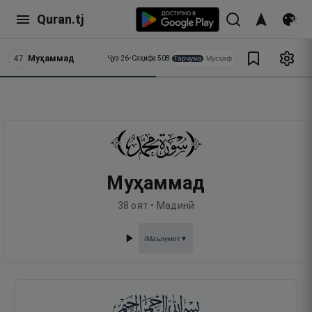
Quran.tj
47
Муҳаммад
Тарҷума
Мусҳаф
Ҷуз
26
•
Саҳифа
508
Муҳаммад
38
оят •
Мадинӣ
Маълумот
▼
ℹ️