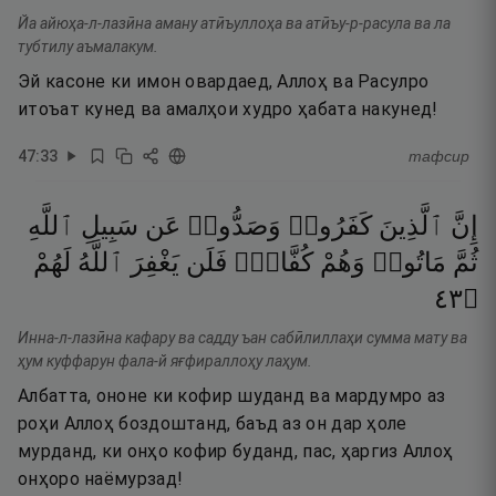
Йа айюҳа-л-лазӣна аману атӣъуллоҳа ва атӣъу-р-расула ва ла
тубтилу аъмалакум.
Эй касоне ки имон овардаед, Аллоҳ ва Расулро
итоъат кунед ва амалҳои худро ҳабата накунед!
47
:
33
тафсир
إِنَّ
ٱلَّذِينَ
كَفَرُوا۟
وَصَدُّوا۟
عَن
سَبِيلِ
ٱللَّهِ
ثُمَّ
مَاتُوا۟
وَهُمْ
كُفَّارٌۭ
فَلَن
يَغْفِرَ
ٱللَّهُ
لَهُمْ
٣٤
۝
Инна-л-лазӣна кафару ва садду ъан сабӣлиллаҳи сумма мату ва
ҳум куффарун фала-й яғфираллоҳу лаҳум.
Албатта, ононе ки кофир шуданд ва мардумро аз
роҳи Аллоҳ боздоштанд, баъд аз он дар ҳоле
мурданд, ки онҳо кофир буданд, пас, ҳаргиз Аллоҳ
онҳоро наёмурзад!