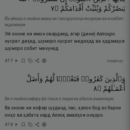
٧
۝
أَقْدَامَكُمْ
وَيُثَبِّتْ
يَنصُرْكُمْ
Йа айюҳа-л-лазӣна аману ин тансуруллоҳа янсуркум ва юсаббит
ақдомакум.
Эй ононе ки имон овардаед, агар (дини) Аллоҳро
нусрат диҳед, шуморо нусрат медиҳад ва қадамҳои
шуморо собит мекунад.
47
:
7
тафсир
وَٱلَّذِينَ
كَفَرُوا۟
فَتَعْسًۭا
لَّهُمْ
وَأَضَلَّ
٨
۝
أَعْمَـٰلَهُمْ
Ва-л-лазӣна кафару фа таъса-л лаҳум ва аЗалла аъмалаҳум.
Ва ононе ки кофир шуданд, пас, ҳалок бод аз барои
онҳо ва ҳабата кард Аллоҳ амалҳои онҳоро.
47
:
8