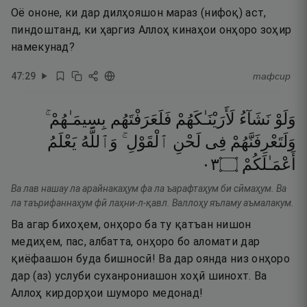
Оё ононе, ки дар дилҳояшон мараз (нифоқ) аст,
пиндоштанд, ки ҳаргиз Аллоҳ кинаҳои онҳоро зоҳир
намекунад?
47
:
29
тафсир
وَلَوْ
نَشَآءُ
لَأَرَيْنَـٰكَهُمْ
فَلَعَرَفْتَهُم
بِسِيمَـٰهُمْ ۚ
وَلَتَعْرِفَنَّهُمْ
فِى
لَحْنِ
ٱلْقَوْلِ ۚ
وَٱللَّهُ
يَعْلَمُ
٣٠
۝
أَعْمَـٰلَكُمْ
Ва лав нашау ла арайнакаҳум фа ла ъарафтаҳум би сӣмаҳум. Ва
ла таърифаннаҳум фӣ лаҳни-л-қавл. Валлоҳу яъламу аъмалакум.
Ва агар бихоҳем, онҳоро ба ту қатъан нишон
медиҳем, пас, албатта, онҳоро бо аломати дар
қиёфаашон буда бишносӣ! Ва дар оянда низ онҳоро
дар (аз) услуби суханрониашон хоҳӣ шинохт. Ва
Аллоҳ кирдорҳои шуморо медонад!