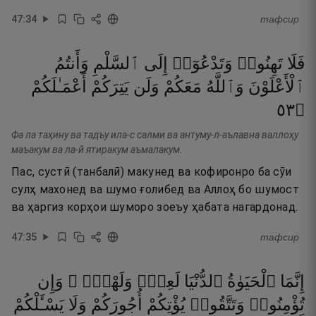
47
:
34
тафсир
فَلَا
تَهِنُوا۟
وَتَدْعُوٓا۟
إِلَى
ٱلسَّلْمِ
وَأَنتُمُ
ٱلْأَعْلَوْنَ
وَٱللَّهُ
مَعَكُمْ
وَلَن
يَتِرَكُمْ
أَعْمَـٰلَكُمْ
٣٥
۝
Фа ла таҳину ва тадъу ила-с салми ва антуму-л-аълавна валлоҳу
маъакум ва ла-й ятиракум аъмалакум.
Пас, сустӣ (танбалӣ) макунед ва кофиронро ба сӯи
сулҳ махонед ва шумо ғолибед ва Аллоҳ бо шумост
ва ҳаргиз корҳои шуморо зоеъу ҳабата нагардонад.
47
:
35
тафсир
إِنَّمَا
ٱلْحَيَوٰةُ
ٱلدُّنْيَا
لَعِبٌۭ
وَلَهْوٌۭ ۚ
وَإِن
تُؤْمِنُوا۟
وَتَتَّقُوا۟
يُؤْتِكُمْ
أُجُورَكُمْ
وَلَا
يَسْـَٔلْكُمْ