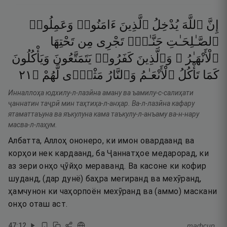
إِنَّ
ٱللَّهَ
يُدْخِلُ
ٱلَّذِينَ
ءَامَنُوا۟
وَعَمِلُوا۟
ٱلصَّـٰلِحَـٰتِ
جَنَّـٰتٍۢ
تَجْرِى
مِن
تَحْتِهَا
ٱلْأَنْهَـٰرُ ۖ
وَٱلَّذِينَ
كَفَرُوا۟
يَتَمَتَّعُونَ
وَيَأْكُلُونَ
١٢
۝
لَّهُمْ
مَثْوًۭى
وَٱلنَّارُ
ٱلْأَنْعَـٰمُ
تَأْكُلُ
كَمَا
Инналлоҳа юдхилу-л-лазӣна аману ва ъамилу-с-салиҳати
ҷаннатин таҷрӣ мин таҳтиҳа-л-анҳар. Ва-л-лазӣна кафару
ятаматтаъуна ва яъкулуна кама таъкулу-л-анъаму ва-н-нару
масва-л-лаҳум.
Албатта, Аллоҳ ононеро, ки имон овардаанд ва
корҳои нек кардаанд, ба Ҷаннатҳое медарорад, ки
аз зери онҳо ҷӯйҳо мераванд. Ва касоне ки кофир
шуданд, (дар дунё) баҳра мегиранд ва мехӯранд,
ҳамчунон ки чаҳорпоён мехӯранд ва (аммо) маскани
онҳо оташ аст.
47
:
12
тафсир