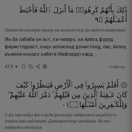
ذَٰلِكَ
بِأَنَّهُمْ
كَرِهُوا۟
مَآ
أَنزَلَ
ٱللَّهُ
فَأَحْبَطَ
٩
۝
أَعْمَـٰلَهُمْ
Залика би аннаҳум кариҳу ма анзалаллоҳу фа аҳбата аъмалаҳум.
Ин ба сабаби он аст, ки чизеро, ки Аллоҳ фуруд
фиристодааст, онҳо нописанд донистанд, пас, Аллоҳ
аъмоли онҳоро ҳабата (бефоида) кард.
47
:
9
тафсир
۞ أَفَلَمْ
يَسِيرُوا۟
فِى
ٱلْأَرْضِ
فَيَنظُرُوا۟
كَيْفَ
كَانَ
عَـٰقِبَةُ
ٱلَّذِينَ
مِن
قَبْلِهِمْ ۚ
دَمَّرَ
ٱللَّهُ
عَلَيْهِمْ ۖ
١٠
۝
أَمْثَـٰلُهَا
وَلِلْكَـٰفِرِينَ
А-фа лам ясӣру фи-л-арЗи фа янзуру кайфа кана ъақибату-л-
лазӣна мин қаблиҳим. Даммараллоҳу ъалайҳим. Ва лил
кафирӣна амсалуҳа.