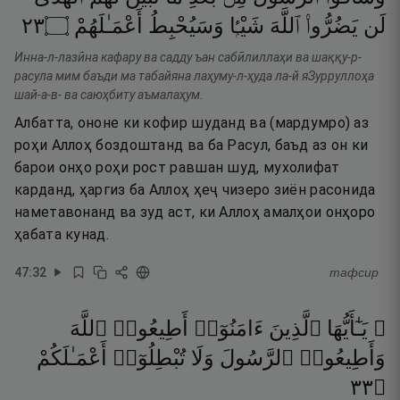
٣٢
۝
أَعْمَـٰلَهُمْ
وَسَيُحْبِطُ
شَيْـًۭٔا
ٱللَّهَ
يَضُرُّوا۟
لَن
Инна-л-лазӣна кафару ва садду ъан сабӣлиллаҳи ва шаққу-р-
расула мим баъди ма табайяна лаҳуму-л-ҳуда ла-й яЗурруллоҳа
шай-а-в- ва саюҳбиту аъмалаҳум.
Албатта, ононе ки кофир шуданд ва (мардумро) аз
роҳи Аллоҳ боздоштанд ва ба Расул, баъд аз он ки
барои онҳо роҳи рост равшан шуд, мухолифат
карданд, ҳаргиз ба Аллоҳ ҳеҷ чизеро зиён расонида
наметавонанд ва зуд аст, ки Аллоҳ амалҳои онҳоро
ҳабата кунад.
47
:
32
тафсир
۞ يَـٰٓأَيُّهَا
ٱلَّذِينَ
ءَامَنُوٓا۟
أَطِيعُوا۟
ٱللَّهَ
وَأَطِيعُوا۟
ٱلرَّسُولَ
وَلَا
تُبْطِلُوٓا۟
أَعْمَـٰلَكُمْ
٣٣
۝