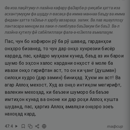
Фа иза лақӣтуму-л-лазӣна кафару фаЗарба-р-риқаби ҳатта иза
асхантумуҳум фа шудду-л-васақа фа имма маннаа баъду ва имма
фидаан ҳатта таЗаъа-л ҳарбу авзараҳа. залик. Ва лав яшауллоҳу
лантасара минҳум ва лаки-л-лияблува баъЗакум би баъЗ. Ва-л
лазӣна қутилу фӣ сабӣлиллаҳи фала-а-юЗилла аъмалаҳум.
Пас, чун бо кофирон рӯ ба рӯ шавед, гарданҳои
онҳоро бизанед, то чун дар онҳо хунрезии бисёр
кардед, пас, қайдро муҳкам кунед, баъд аз ин барои
шумо бо эҳсон халос кардани онҳост ё моле ба
ивази онҳо гирифтан аст, то он ки ҷанг (душман)
силоҳи худро (дар замин) биниҳад. Ҳукм ин аст! Ва
агар Аллоҳ мехост, Худ аз онҳо интиқом мегирифт,
валекин мехоҳад, ки баъзеи шуморо ба баъзе
имтиҳон кунад ва ононе ки дар роҳи Аллоҳ кушта
шуданд, пас, ҳаргиз Аллоҳ амалҳои онҳоро зоеъ
нахоҳад кард,
47
:
4
тафсир