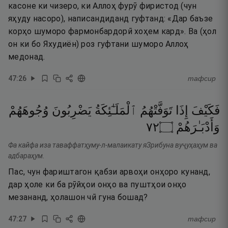
касоне ки чизеро, ки Аллоҳ фурӯ фиристод (чун
яҳуду насоро), написандиданд гуфтанд: «Дар баъзе
корҳо шуморо фармонбардорӣ хоҳем кард». Ва (ҳол
он ки бо Яхудиён) роз гуфтани шуморо Аллоҳ
медонад.
47
:
26
тафсир
فَكَيْفَ
إِذَا
تَوَفَّتْهُمُ
ٱلْمَلَـٰٓئِكَةُ
يَضْرِبُونَ
وُجُوهَهُمْ
٢٧
۝
وَأَدْبَـٰرَهُمْ
Фа кайфа иза таваффатҳуму-л-малаикату яЗрибуна вуҷуҳаҳум ва
адбараҳум.
Пас, чун фариштагон қабзи арвоҳи онҳоро кунанд,
дар ҳоле ки ба рӯйҳои онҳо ва пуштҳои онҳо
мезананд, ҳолашон чӣ гуна бошад?
47
:
27
тафсир