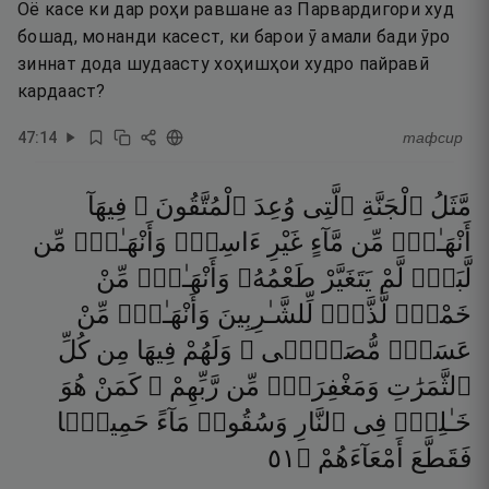
Оё касе ки дар роҳи равшане аз Парвардигори худ
бошад, монанди касест, ки барои ӯ амали бади ӯро
зиннат дода шудаасту хоҳишҳои худро пайравӣ
кардааст?
47
:
14
тафсир
مَّثَلُ
ٱلْجَنَّةِ
ٱلَّتِى
وُعِدَ
ٱلْمُتَّقُونَ ۖ
فِيهَآ
أَنْهَـٰرٌۭ
مِّن
مَّآءٍ
غَيْرِ
ءَاسِنٍۢ
وَأَنْهَـٰرٌۭ
مِّن
لَّبَنٍۢ
لَّمْ
يَتَغَيَّرْ
طَعْمُهُۥ
وَأَنْهَـٰرٌۭ
مِّنْ
خَمْرٍۢ
لَّذَّةٍۢ
لِّلشَّـٰرِبِينَ
وَأَنْهَـٰرٌۭ
مِّنْ
عَسَلٍۢ
مُّصَفًّۭى ۖ
وَلَهُمْ
فِيهَا
مِن
كُلِّ
ٱلثَّمَرَٰتِ
وَمَغْفِرَةٌۭ
مِّن
رَّبِّهِمْ ۖ
كَمَنْ
هُوَ
خَـٰلِدٌۭ
فِى
ٱلنَّارِ
وَسُقُوا۟
مَآءً
حَمِيمًۭا
١٥
۝
أَمْعَآءَهُمْ
فَقَطَّعَ