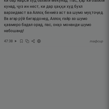
ки бар нафси худ бахилӣ мекунад. Пас, ҳар ки бахилӣ
кунад, ҷуз ин нест, ки дар ҳаққи худ бухл
варзидааст ва Аллоҳ бениёз аст ва шумо муҳтоҷед.
Ва агар рӯй бигардонед, Аллоҳ ғайр аз шумо
қавмеро бадал орад, пас, онҳо монанди шумо
набошанд!
47
:
38
тафсир