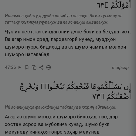
٣٦
۝
أَمْوَٰلَكُمْ
Иннама-л-ҳайату-д-дунйа лаъибу-в ва лаҳв. Ва ин туъмину ва
таттақу юътикум уҷуракум ва ла яс-алкум амвалакум.
Ҷуз ин нест, ки зиндагонии дунё бозӣ ва беҳудагист.
Ва агар имон оред, парҳезгорӣ кунед, муздҳои
шуморо пурра бидиҳад ва аз шумо ҷамиъи молҳои
шуморо наталабад.
47
:
36
тафсир
إِن
يَسْـَٔلْكُمُوهَا
فَيُحْفِكُمْ
تَبْخَلُوا۟
وَيُخْرِجْ
٣٧
۝
أَضْغَـٰنَكُمْ
Ий яс-алкумуҳа фа юҳфикум табхалу ва юхриҷ аЗғанакум.
Агар аз шумо молҳои шуморо бихоҳад, пас, дар
хостан исрор ва муболиға кунад, шумо бухл
мекунеду кинаҳоятонро зоҳир мекунед.