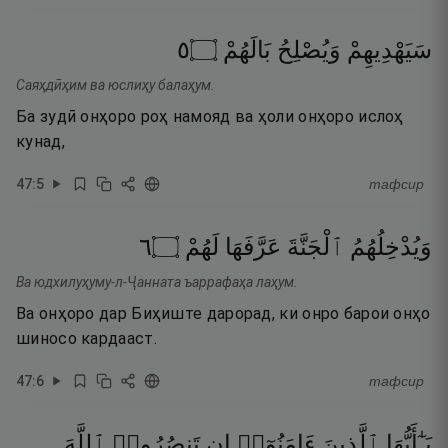
٥
۝
بَالَهُمْ
وَيُصْلِحُ
سَيَهْدِيهِمْ
Саяҳдӣҳим ва юслиҳу балаҳум.
Ба зудӣ онҳоро роҳ намояд ва ҳоли онҳоро ислоҳ
кунад,
47
:
5
тафсир
٦
۝
لَهُمْ
عَرَّفَهَا
ٱلْجَنَّةَ
وَيُدْخِلُهُمُ
Ва юдхилуҳуму-л-Ҷанната ъаррафаҳа лаҳум.
Ва онҳоро дар Биҳиште дарорад, ки онро барои онҳо
шиносо кардааст.
47
:
6
тафсир
يَـٰٓأَيُّهَا
ٱلَّذِينَ
ءَامَنُوٓا۟
إِن
تَنصُرُوا۟
ٱللَّهَ