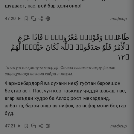
шудааст, пас, вой бар ҳоли онҳо!
47
:
20
тафсир
طَاعَةٌۭ
وَقَوْلٌۭ
مَّعْرُوفٌۭ ۚ
فَإِذَا
عَزَمَ
ٱلْأَمْرُ
فَلَوْ
صَدَقُوا۟
ٱللَّهَ
لَكَانَ
خَيْرًۭا
لَّهُمْ
٢١
۝
Тоъату-в ва қавлу-м маъруф. Фа иза ъазама-л-амру фа лав
садақуллоҳа ла кана хайра-л-лаҳум.
Фармонбардорӣ ва сухани некӯ гуфтан барояшон
беҳтар аст. Пас, чун кор таъкиду ҷиддӣ шавад, пас,
агар ваъдаи худро ба Аллоҳ рост мекарданд,
албатта, барои онҳо аз нифоқ ва нофармонӣ беҳтар
буд.
47
:
21
тафсир