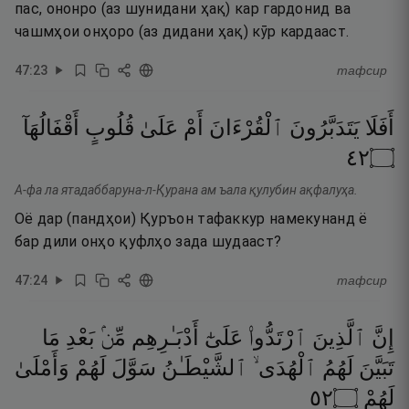
пас, ононро (аз шунидани ҳақ) кар гардонид ва
чашмҳои онҳоро (аз дидани ҳақ) кӯр кардааст.
47
:
23
тафсир
أَفَلَا
يَتَدَبَّرُونَ
ٱلْقُرْءَانَ
أَمْ
عَلَىٰ
قُلُوبٍ
أَقْفَالُهَآ
٢٤
۝
А-фа ла ятадаббаруна-л-Қурана ам ъала қулубин ақфалуҳа.
Оё дар (пандҳои) Қуръон тафаккур намекунанд ё
бар дили онҳо қуфлҳо зада шудааст?
47
:
24
тафсир
إِنَّ
ٱلَّذِينَ
ٱرْتَدُّوا۟
عَلَىٰٓ
أَدْبَـٰرِهِم
مِّنۢ
بَعْدِ
مَا
تَبَيَّنَ
لَهُمُ
ٱلْهُدَى ۙ
ٱلشَّيْطَـٰنُ
سَوَّلَ
لَهُمْ
وَأَمْلَىٰ
٢٥
۝
لَهُمْ