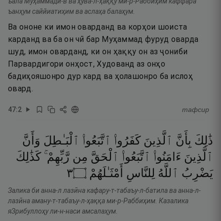
ъала Муҳаммади-в ва ҳува-л-ҳаққу ми-р-Раббиҳим каффара
ъанҳум саййиатиҳим ва аслаҳа балаҳум.
Ва ононе ки имон оварданд ва корҳои шоиста
карданд ва ба он чӣ бар Муҳаммад фуруд оварда
шуд, имон оварданд, ки он ҳаққу он аз ҷониби
Парвардигори онҳост, Худованд аз онҳо
бадиҳояшонро дур кард ва ҳолашонро ба ислоҳ
овард.
47
:
2
тафсир
ذَٰلِكَ
بِأَنَّ
ٱلَّذِينَ
كَفَرُوا۟
ٱتَّبَعُوا۟
ٱلْبَـٰطِلَ
وَأَنَّ
ٱلَّذِينَ
ءَامَنُوا۟
ٱتَّبَعُوا۟
ٱلْحَقَّ
مِن
رَّبِّهِمْ ۚ
كَذَٰلِكَ
٣
۝
أَمْثَـٰلَهُمْ
لِلنَّاسِ
ٱللَّهُ
يَضْرِبُ
Залика би анна-л лазӣна кафару-т-табаъу-л-батила ва анна-л-
лазӣна аману-т-табаъу-л-ҳаққа ми-р-Раббиҳим. Казалика
яЗрибуллоҳу ли-н-наси амсалаҳум.