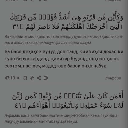
وَكَأَيِّن
مِّن
قَرْيَةٍ
هِىَ
أَشَدُّ
قُوَّةًۭ
مِّن
قَرْيَتِكَ
١٣
۝
لَهُمْ
نَاصِرَ
فَلَا
أَهْلَكْنَـٰهُمْ
أَخْرَجَتْكَ
ٱلَّتِىٓ
Ва ка аййи-м мин қарятин ҳия ашадду қуввата-м мин қарятика-л-
лати ахраҷатка аҳлакнаҳум фа ла насира лаҳум.
Ва басо деҳаҳое вуҷуд доштанд, ки аз аҳли деҳае ки
туро берун карданд, қавитар буданд, онҳоро ҳалок
сохтем, пас, ҳеҷ мададгоре барои онҳо набуд.
47
:
13
тафсир
أَفَمَن
كَانَ
عَلَىٰ
بَيِّنَةٍۢ
مِّن
رَّبِّهِۦ
كَمَن
زُيِّنَ
١٤
۝
أَهْوَآءَهُم
وَٱتَّبَعُوٓا۟
عَمَلِهِۦ
سُوٓءُ
لَهُۥ
А-фаман кана ъала баййинати-м ми-р-Раббиҳӣ каман зуййина
лаҳу суу ъамалиҳӣ ва-т-табаъу аҳвааҳум.