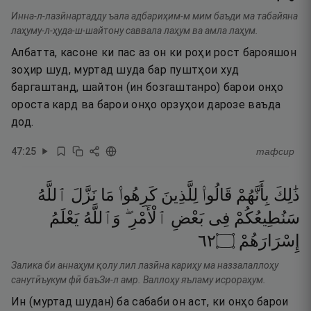
Инна-л-лазӣнартадду ъала адбариҳим-м мим баъди ма табайяна
лаҳуму-л-ҳуда-ш-шайтону саввала лаҳум ва амла лаҳум.
Албатта, касоне ки пас аз он ки роҳи рост барояшон
зоҳир шуд, муртад шуда бар пуштҳои худ
баргаштанд, шайтон (ин бозгаштанро) барои онҳо
ороста кард ва барои онҳо орзуҳои дарозе ваъда
дод.
47
:
25
тафсир
ذَٰلِكَ
بِأَنَّهُمْ
قَالُوا۟
لِلَّذِينَ
كَرِهُوا۟
مَا
نَزَّلَ
ٱللَّهُ
سَنُطِيعُكُمْ
فِى
بَعْضِ
ٱلْأَمْرِ ۖ
وَٱللَّهُ
يَعْلَمُ
٢٦
۝
إِسْرَارَهُمْ
Залика би аннаҳум қолу лил лазӣна кариҳу ма наззалаллоҳу
санутӣъукум фӣ баъЗи-л амр. Валлоҳу яъламу исрораҳум.
Ин (муртад шудан) ба сабаби он аст, ки онҳо барои