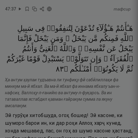
47
:
37
тафсир
هَـٰٓأَنتُمْ
هَـٰٓؤُلَآءِ
تُدْعَوْنَ
لِتُنفِقُوا۟
فِى
سَبِيلِ
ٱللَّهِ
فَمِنكُم
مَّن
يَبْخَلُ ۖ
وَمَن
يَبْخَلْ
فَإِنَّمَا
يَبْخَلُ
عَن
نَّفْسِهِۦ ۚ
وَٱللَّهُ
ٱلْغَنِىُّ
وَأَنتُمُ
ٱلْفُقَرَآءُ ۚ
وَإِن
تَتَوَلَّوْا۟
يَسْتَبْدِلْ
قَوْمًا
غَيْرَكُمْ
٣٨
۝
أَمْثَـٰلَكُم
يَكُونُوٓا۟
لَا
ثُمَّ
Ҳа антум ҳаулаи тудъавна ли тунфиқу фӣ сабӣлиллаҳи фа
минкум ма-й ябхал. Ва ма-й ябхал фа иннама ябхалу ъан-н-
нафсиҳ. Валлоҳу-л-ғанийю ва антуму-л-фуқароъ. Ва ин
татаваллав ястабдил қавман ғайракум сумма ла якуну
амсалакум.
Эй гурӯҳи хитобшуда, огоҳ бошед! Эй касоне, ки
шуморо барои ин, ки дар роҳи Аллоҳ харҷ кунед,
хонда мешавед, пас, он гоҳ аз шумо касоне ҳастанд,