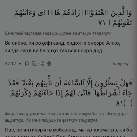
وَٱلَّذِينَ
ٱهْتَدَوْا۟
زَادَهُمْ
هُدًۭى
وَءَاتَىٰهُمْ
١٧
۝
تَقْوَىٰهُمْ
Ва-л-лазӣнаҳтадав задаҳум ҳуда-в ва атаҳум тақваҳум.
Ва ононе, ки роҳёфтаанд, ҳидояти онҳоро Аллоҳ
зиёда кард ва ба онҳо тақвояшонро дод.
47
:
17
тафсир
فَهَلْ
يَنظُرُونَ
إِلَّا
ٱلسَّاعَةَ
أَن
تَأْتِيَهُم
بَغْتَةًۭ ۖ
فَقَدْ
جَآءَ
أَشْرَاطُهَا ۚ
فَأَنَّىٰ
لَهُمْ
إِذَا
جَآءَتْهُمْ
ذِكْرَىٰهُمْ
١٨
۝
Фа ҳал янзуруна илла-с саъата ан таътияҳум бағтаҳ. Фа қад ҷаа
ашратуҳа. Фа анна лаҳум иза ҷаатҳум зикраҳум.
Пас, оё интизорӣ намебаранд, магар қиёматро, ки ба