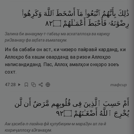
ذَٰلِكَ
بِأَنَّهُمُ
ٱتَّبَعُوا۟
مَآ
أَسْخَطَ
ٱللَّهَ
وَكَرِهُوا۟
٢٨
۝
أَعْمَـٰلَهُمْ
فَأَحْبَطَ
رِضْوَٰنَهُۥ
Залика би аннаҳуму-т-табаъу ма асхаталлоҳа ва кариҳу
риЗванаҳу фа аҳбата аъмалаҳум.
Ин ба сабаби он аст, ки чизеро пайравӣ карданд, ки
Аллоҳро ба хашм оварданд ва ризои Аллоҳро
написандиданд. Пас, Аллоҳ амалҳои онҳоро зоеъ
сохт.
47
:
28
тафсир
أَمْ
حَسِبَ
ٱلَّذِينَ
فِى
قُلُوبِهِم
مَّرَضٌ
أَن
لَّن
٢٩
۝
أَضْغَـٰنَهُمْ
ٱللَّهُ
يُخْرِجَ
Ам ҳасиба-л-лазӣна фӣ қулубиҳим-м мараЗун ал ла-й
юхриҷаллоҳу аЗғанаҳум.