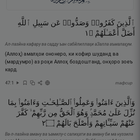
ٱلَّذِينَ
كَفَرُوا۟
وَصَدُّوا۟
عَن
سَبِيلِ
ٱللَّهِ
١
۝
أَعْمَـٰلَهُمْ
أَضَلَّ
Ал-лазӣна кафару ва садду ъан сабӣлиллаҳи аЗалла аъмалаҳум.
(Аллоҳ) амалҳои ононеро, ки кофир шуданд ва
(мардумро) аз роҳи Аллоҳ боздоштанд, онҳоро зоеъ
кард.
47
:
1
тафсир
وَٱلَّذِينَ
ءَامَنُوا۟
وَعَمِلُوا۟
ٱلصَّـٰلِحَـٰتِ
وَءَامَنُوا۟
بِمَا
نُزِّلَ
عَلَىٰ
مُحَمَّدٍۢ
وَهُوَ
ٱلْحَقُّ
مِن
رَّبِّهِمْ ۙ
كَفَّرَ
٢
۝
بَالَهُمْ
وَأَصْلَحَ
سَيِّـَٔاتِهِمْ
عَنْهُمْ
Ва-л-лазӣна аману ва ъамилу-с салиҳати ва аману би ма нуззила