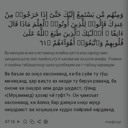
وَمِنْهُم
مَّن
يَسْتَمِعُ
إِلَيْكَ
حَتَّىٰٓ
إِذَا
خَرَجُوا۟
مِنْ
عِندِكَ
قَالُوا۟
لِلَّذِينَ
أُوتُوا۟
ٱلْعِلْمَ
مَاذَا
قَالَ
ءَانِفًا ۚ
أُو۟لَـٰٓئِكَ
ٱلَّذِينَ
طَبَعَ
ٱللَّهُ
عَلَىٰ
١٦
۝
أَهْوَآءَهُمْ
وَٱتَّبَعُوٓا۟
قُلُوبِهِمْ
Ва минҳум-м ма-а ястамиъу илайка ҳатта иза хараҷу мин
ъиндика қолу лил лазӣна уту-л-ъилма ма за қола анифа. Улаика-
л-лазӣна табаъаллоҳу ъала қулубиҳим ва-т-табаъу аҳвааҳум.
Ва баъзе аз онҳо касонеанд, ки ба суйи ту гӯш
мениҳанд, ҳар вақто аз назди ту берун раванд, ба
ононе ки онҳоро илм дода шудаст, гӯянд:
«(Муҳаммад) ҳозир чӣ гуфт?». Он ҷамоъат
касонеанд, ки Аллоҳ бар дилҳои онҳо муҳр
ниҳодааст ва хоҳишҳои худро пайравӣ кардаанд.
47
:
16
тафсир