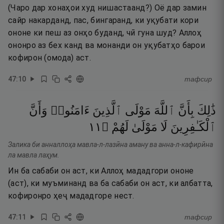
(Чаро дар хонаҳои худ нишастаанд?) Оё дар замин
сайр накарданд, пас, бингаранд, ки уқубати кори
ононе ки пеш аз онҳо буданд, чӣ гуна шуд? Аллоҳ
ононро аз бех канд ва монанди он уқубатҳо барои
кофирон (омода) аст.
47
:
10
тафсир
ذَٰلِكَ
بِأَنَّ
ٱللَّهَ
مَوْلَى
ٱلَّذِينَ
ءَامَنُوا۟
وَأَنَّ
١١
۝
لَهُمْ
مَوْلَىٰ
لَا
ٱلْكَـٰفِرِينَ
Залика би анналлоҳа мавла-л-лазӣна аману ва анна-л-кафирӣна
ла мавла лаҳум.
Ин ба сабаби он аст, ки Аллоҳ мададгори ононе
(аст), ки муъминанд ва ба сабаби он аст, ки албатта,
кофиронро ҳеҷ мададгоре нест.
47
:
11
тафсир