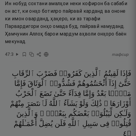
Ин нобуд сохтани амалҳои неки кофирон ба сабаби
он аст, ки онҳо ботилро пайравӣ карданд ва ононе
ки имон оварданд, ҳақеро, ки аз тарафи
Парвардигори онҳо омада буд, пайравӣ намуданд.
Ҳамчунин Аллоҳ барои мардум аҳволи онҳоро баён
мекунад.
47
:
3
тафсир
فَإِذَا
لَقِيتُمُ
ٱلَّذِينَ
كَفَرُوا۟
فَضَرْبَ
ٱلرِّقَابِ
حَتَّىٰٓ
إِذَآ
أَثْخَنتُمُوهُمْ
فَشُدُّوا۟
ٱلْوَثَاقَ
فَإِمَّا
مَنًّۢا
بَعْدُ
وَإِمَّا
فِدَآءً
حَتَّىٰ
تَضَعَ
ٱلْحَرْبُ
أَوْزَارَهَا ۚ
ذَٰلِكَ
وَلَوْ
يَشَآءُ
ٱللَّهُ
لَٱنتَصَرَ
مِنْهُمْ
وَلَـٰكِن
لِّيَبْلُوَا۟
بَعْضَكُم
بِبَعْضٍۢ ۗ
وَٱلَّذِينَ
قُتِلُوا۟
فِى
سَبِيلِ
ٱللَّهِ
فَلَن
يُضِلَّ
أَعْمَـٰلَهُمْ
٤
۝