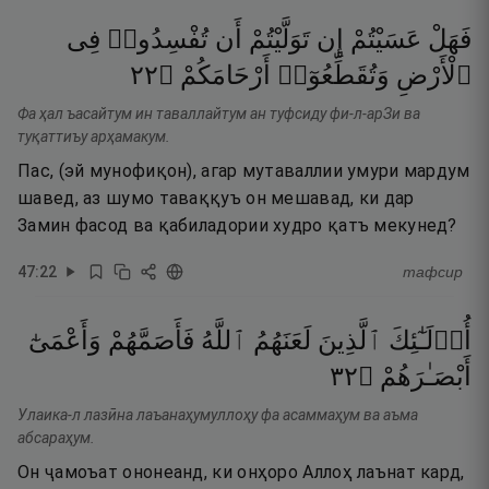
فَهَلْ
عَسَيْتُمْ
إِن
تَوَلَّيْتُمْ
أَن
تُفْسِدُوا۟
فِى
٢٢
۝
أَرْحَامَكُمْ
وَتُقَطِّعُوٓا۟
ٱلْأَرْضِ
Фа ҳал ъасайтум ин таваллайтум ан туфсиду фи-л-арЗи ва
туқаттиъу арҳамакум.
Пас, (эй мунофиқон), агар мутаваллии умури мардум
шавед, аз шумо таваққуъ он мешавад, ки дар
Замин фасод ва қабиладории худро қатъ мекунед?
47
:
22
тафсир
أُو۟لَـٰٓئِكَ
ٱلَّذِينَ
لَعَنَهُمُ
ٱللَّهُ
فَأَصَمَّهُمْ
وَأَعْمَىٰٓ
٢٣
۝
أَبْصَـٰرَهُمْ
Улаика-л лазӣна лаъанаҳумуллоҳу фа асаммаҳум ва аъма
абсараҳум.
Он ҷамоъат ононеанд, ки онҳоро Аллоҳ лаънат кард,