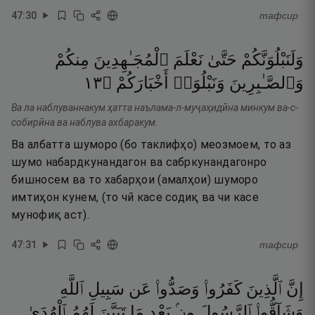
47
:
30
тафсир
وَلَنَبْلُوَنَّكُمْ
حَتَّىٰ
نَعْلَمَ
ٱلْمُجَـٰهِدِينَ
مِنكُمْ
٣١
۝
أَخْبَارَكُمْ
وَنَبْلُوَا۟
وَٱلصَّـٰبِرِينَ
Ва ла наблуваннакум ҳатта наълама-л-муҷаҳидӣна минкум ва-с-
собирӣна ва наблува ахбаракум.
Ва албатта шуморо (бо таклифҳо) меозмоем, то аз
шумо набардкунандагон ва сабркунандагонро
бишносем ва то хабарҳои (амалҳои) шуморо
имтиҳон кунем, (то чӣ касе содиқ ва чи касе
мунофиқ аст).
47
:
31
тафсир
إِنَّ
ٱلَّذِينَ
كَفَرُوا۟
وَصَدُّوا۟
عَن
سَبِيلِ
ٱللَّهِ
وَشَآقُّوا۟
ٱلرَّسُولَ
مِنۢ
بَعْدِ
مَا
تَبَيَّنَ
لَهُمُ
ٱلْهُدَىٰ