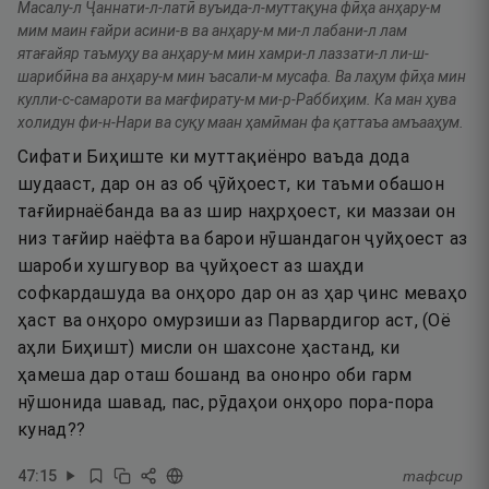
Масалу-л Ҷаннати-л-латӣ вуъида-л-муттақуна фӣҳа анҳару-м
мим маин ғайри асини-в ва анҳару-м ми-л лабани-л лам
ятағайяр таъмуҳу ва анҳару-м мин хамри-л лаззати-л ли-ш-
шарибӣна ва анҳару-м мин ъасали-м мусафа. Ва лаҳум фӣҳа мин
кулли-с-самароти ва мағфирату-м ми-р-Раббиҳим. Ка ман ҳува
холидун фи-н-Нари ва суқу маан ҳамӣман фа қаттаъа амъааҳум.
Сифати Биҳиште ки муттақиёнро ваъда дода
шудааст, дар он аз об ҷӯйҳоест, ки таъми обашон
тағйирнаёбанда ва аз шир наҳрҳоест, ки маззаи он
низ тағйир наёфта ва барои нӯшандагон ҷуйҳоест аз
шароби хушгувор ва ҷуйҳоест аз шаҳди
софкардашуда ва онҳоро дар он аз ҳар ҷинс меваҳо
ҳаст ва онҳоро омурзиши аз Парвардигор аст, (Оё
аҳли Биҳишт) мисли он шахсоне ҳастанд, ки
ҳамеша дар оташ бошанд ва ононро оби гарм
нӯшонида шавад, пас, рӯдаҳои онҳоро пора-пора
кунад??
47
:
15
тафсир