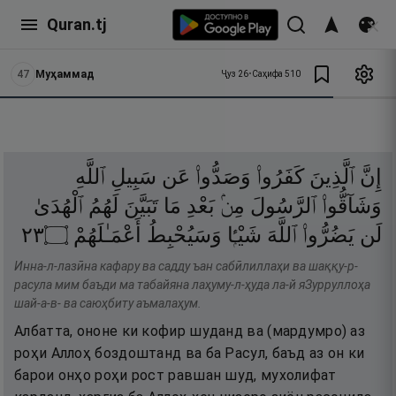
Quran.tj
47
Муҳаммад
Ҷуз
26
•
Саҳифа
510
إِنَّ
ٱلَّذِينَ
كَفَرُوا۟
وَصَدُّوا۟
عَن
سَبِيلِ
ٱللَّهِ
وَشَآقُّوا۟
ٱلرَّسُولَ
مِنۢ
بَعْدِ
مَا
تَبَيَّنَ
لَهُمُ
ٱلْهُدَىٰ
٣٢
۝
أَعْمَـٰلَهُمْ
وَسَيُحْبِطُ
شَيْـًۭٔا
ٱللَّهَ
يَضُرُّوا۟
لَن
Инна-л-лазӣна кафару ва садду ъан сабӣлиллаҳи ва шаққу-р-
расула мим баъди ма табайяна лаҳуму-л-ҳуда ла-й яЗурруллоҳа
шай-а-в- ва саюҳбиту аъмалаҳум.
Албатта, ононе ки кофир шуданд ва (мардумро) аз
роҳи Аллоҳ боздоштанд ва ба Расул, баъд аз он ки
барои онҳо роҳи рост равшан шуд, мухолифат