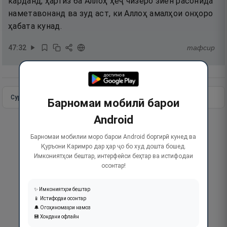
карданд, ҳаргиз ба Аллоҳ ҳеҷ чизеро зиён расонида
наметавонанд ва зуд аст, ки Аллоҳ амалҳои онҳоро
ҳабата кунад.
47
:
32
тафсир
Сураи пурра
Идома додан
Барномаи мобилӣ барои
Android
Барномаи мобилии моро барои Android боргирӣ кунед ва
Қуръони Каримро дар ҳар ҷо бо худ дошта бошед.
Имкониятҳои бештар, интерфейси беҳтар ва истифодаи
осонтар!
✨ Имкониятҳои бештар
📱 Истифодаи осонтар
🔔 Огоҳиномаҳои намоз
💾 Хондани офлайн