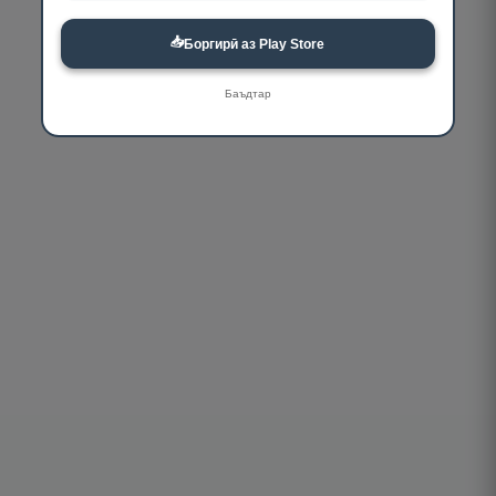
📥
Боргирӣ аз Play Store
Баъдтар