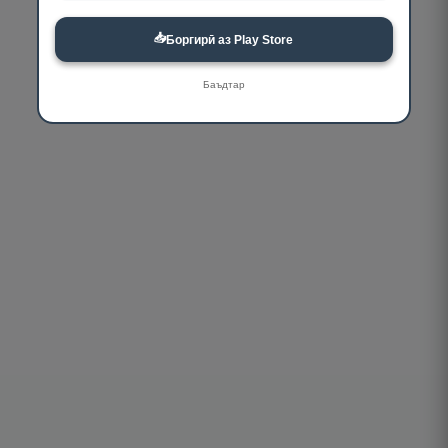
📥
Боргирӣ аз Play Store
Баъдтар