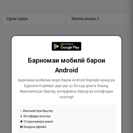
Сураи пурра
Идома додан
Барномаи мобилӣ барои
Android
Барномаи мобилии моро барои Android боргирӣ кунед ва
Қуръони Каримро дар ҳар ҷо бо худ дошта бошед.
Имкониятҳои бештар, интерфейси беҳтар ва истифодаи
осонтар!
✨ Имкониятҳои бештар
📱 Истифодаи осонтар
🔔 Огоҳиномаҳои намоз
💾 Хондани офлайн