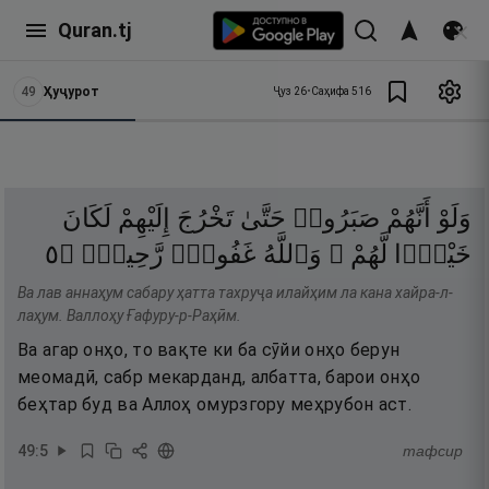
Quran.tj
49
Ҳуҷурот
Ҷуз
26
•
Саҳифа
516
وَلَوْ
أَنَّهُمْ
صَبَرُوا۟
حَتَّىٰ
تَخْرُجَ
إِلَيْهِمْ
لَكَانَ
٥
۝
رَّحِيمٌۭ
غَفُورٌۭ
وَٱللَّهُ
لَّهُمْ ۚ
خَيْرًۭا
Ва лав аннаҳум сабару ҳатта тахруҷа илайҳим ла кана хайра-л-
лаҳум. Валлоҳу Ғафуру-р-Раҳӣм.
Ва агар онҳо, то вақте ки ба сӯйи онҳо берун
меомадӣ, сабр мекарданд, албатта, барои онҳо
беҳтар буд ва Аллоҳ омурзгору меҳрубон аст.
49
:
5
тафсир