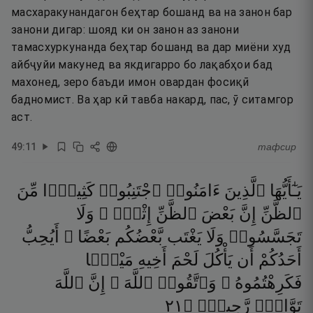
масхаракунандагон беҳтар бошанд ва на занон бар
занони дигар: шояд ки он занон аз занони
тамасхуркунанда беҳтар бошанд ва дар миёни худ
айбҷуйи макунед ва якдигарро бо лақабҳои бад
махонед, зеро баъди имон овардан фосиқӣ
бадномист. Ва ҳар кӣ тавба накард, пас, ӯ ситамгор
аст.
49
:
11
тафсир
يَـٰٓأَيُّهَا
ٱلَّذِينَ
ءَامَنُوا۟
ٱجْتَنِبُوا۟
كَثِيرًۭا
مِّنَ
ٱلظَّنِّ
إِنَّ
بَعْضَ
ٱلظَّنِّ
إِثْمٌۭ ۖ
وَلَا
تَجَسَّسُوا۟
وَلَا
يَغْتَب
بَّعْضُكُم
بَعْضًا ۚ
أَيُحِبُّ
أَحَدُكُمْ
أَن
يَأْكُلَ
لَحْمَ
أَخِيهِ
مَيْتًۭا
فَكَرِهْتُمُوهُ ۚ
وَٱتَّقُوا۟
ٱللَّهَ ۚ
إِنَّ
ٱللَّهَ
١٢
۝
رَّحِيمٌۭ
تَوَّابٌۭ