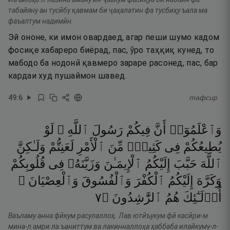
табайяну ан тусӣбу қавмам би ҷаҳалатин фа тусбиҳу ъала ма
фаъалтум надимӣн.
Эй ононе, ки имон овардаед, агар пеши шумо кадом
фосиқе хабареро биёрад, пас, ӯро таҳқиқ кунед, то
мабодо ба нодонӣ қавмеро зараре расонед, пас, бар
кардаи худ пушаймон шавед.
49
:
6
тафсир
وَٱعْلَمُوٓا۟
أَنَّ
فِيكُمْ
رَسُولَ
ٱللَّهِ ۚ
لَوْ
يُطِيعُكُمْ
فِى
كَثِيرٍۢ
مِّنَ
ٱلْأَمْرِ
لَعَنِتُّمْ
وَلَـٰكِنَّ
ٱللَّهَ
حَبَّبَ
إِلَيْكُمُ
ٱلْإِيمَـٰنَ
وَزَيَّنَهُۥ
فِى
قُلُوبِكُمْ
وَكَرَّهَ
إِلَيْكُمُ
ٱلْكُفْرَ
وَٱلْفُسُوقَ
وَٱلْعِصْيَانَ ۚ
٧
۝
ٱلرَّٰشِدُونَ
هُمُ
أُو۟لَـٰٓئِكَ
Ваъламу анна фӣкум расулаллоҳ. Лав ютӣъукум фӣ касӣри-м
мина-л амри ла ъаниттум ва лакинналлоҳа ҳаббаба илайкуму-л-