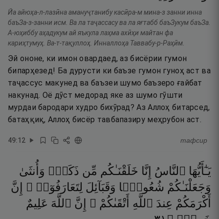
Йа айюҳа-л-лазӣна амануҷтанибу касӣра-м мина-з занни инна
баъЗа-з-занни исм. Ва ла таҷассасу ва ла яғтабб баъЗукум баъЗа.
А-юҳиббу аҳадукум ай яъкула лаҳма ахӣҳи майтан фа
кариҳтумуҳ. Ва-т-тақуллоҳ. Инналлоҳа Таввабу-р-Раҳӣм.
Эй ононе, ки имон овардаед, аз бисёрии гумон
бипарҳезед! Ба дурусти ки баъзе гумон гуноҳ аст ва
таҷассус макунед ва баъзеи шумо баъзеро ғайбат
накунад. Оё дӯст медорад яке аз шумо гӯшти
мурдаи бародари худро бихӯрад? Аз Аллоҳ битарсед,
батаҳқиқ, Аллоҳ бисёр тавбапазиру меҳрубон аст.
49
:
12
тафсир
يَـٰٓأَيُّهَا
ٱلنَّاسُ
إِنَّا
خَلَقْنَـٰكُم
مِّن
ذَكَرٍۢ
وَأُنثَىٰ
وَجَعَلْنَـٰكُمْ
شُعُوبًۭا
وَقَبَآئِلَ
لِتَعَارَفُوٓا۟ ۚ
إِنَّ
أَكْرَمَكُمْ
عِندَ
ٱللَّهِ
أَتْقَىٰكُمْ ۚ
إِنَّ
ٱللَّهَ
عَلِيمٌ