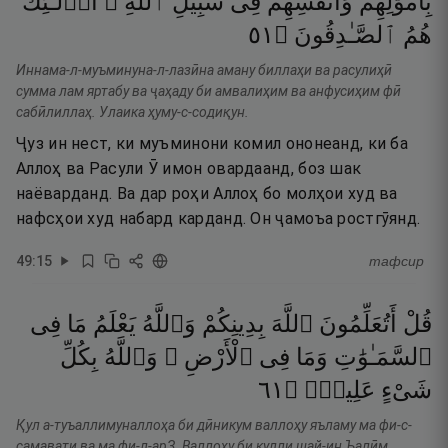
بِأَمْوَٰلِهِمْ
وَأَنفُسِهِمْ
فِى
سَبِيلِ
ٱللَّهِ ۚ
أُو۟لَـٰٓئِكَ
١٥
۝
ٱلصَّـٰدِقُونَ
هُمُ
Иннама-л-муъминуна-л-лазӣна аману биллаҳи ва расулиҳӣ
сумма лам яртабу ва ҷаҳаду би амвалиҳим ва анфусиҳим фӣ
сабӣлиллаҳ. Улаика ҳуму-с-содиқун.
Ҷуз ин нест, ки муъминони комил ононеанд, ки ба
Аллоҳ ва Расули Ӯ имон овардаанд, боз шак
наёварданд. Ва дар роҳи Аллоҳ бо молҳои худ ва
нафсҳои худ набард карданд. Он ҷамоъа ростгӯянд.
49
:
15
тафсир
قُلْ
أَتُعَلِّمُونَ
ٱللَّهَ
بِدِينِكُمْ
وَٱللَّهُ
يَعْلَمُ
مَا
فِى
ٱلسَّمَـٰوَٰتِ
وَمَا
فِى
ٱلْأَرْضِ ۚ
وَٱللَّهُ
بِكُلِّ
١٦
۝
عَلِيمٌۭ
شَىْءٍ
Қул а-туъаллимуналлоҳа би дӣникум валлоҳу яъламу ма фи-с-
самавати ва ма фи-л-арЗ. Валлоҳу би кулли шай-ин Ъалӣм.