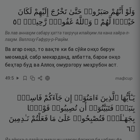
وَلَوْ
أَنَّهُمْ
صَبَرُوا۟
حَتَّىٰ
تَخْرُجَ
إِلَيْهِمْ
لَكَانَ
٥
۝
رَّحِيمٌۭ
غَفُورٌۭ
وَٱللَّهُ
لَّهُمْ ۚ
خَيْرًۭا
Ва лав аннаҳум сабару ҳатта тахруҷа илайҳим ла кана хайра-л-
лаҳум. Валлоҳу Ғафуру-р-Раҳӣм.
Ва агар онҳо, то вақте ки ба сӯйи онҳо берун
меомадӣ, сабр мекарданд, албатта, барои онҳо
беҳтар буд ва Аллоҳ омурзгору меҳрубон аст.
49
:
5
тафсир
يَـٰٓأَيُّهَا
ٱلَّذِينَ
ءَامَنُوٓا۟
إِن
جَآءَكُمْ
فَاسِقٌۢ
بِنَبَإٍۢ
فَتَبَيَّنُوٓا۟
أَن
تُصِيبُوا۟
قَوْمًۢا
بِجَهَـٰلَةٍۢ
فَتُصْبِحُوا۟
عَلَىٰ
مَا
فَعَلْتُمْ
نَـٰدِمِينَ
٦
۝
Йа айюҳа-л-лазӣна аману ин ҷаакум фасиқуа би набаин фа