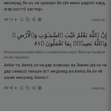
мениҳад, ба он, ки шуморо ба сӯи имон ҳидоят кард,
агар ростгӯ ҳастед».
49
:
17
тафсир
إِنَّ
ٱللَّهَ
يَعْلَمُ
غَيْبَ
ٱلسَّمَـٰوَٰتِ
وَٱلْأَرْضِ ۚ
١٨
۝
تَعْمَلُونَ
بِمَا
بَصِيرٌۢ
وَٱللَّهُ
Инналлоҳа яъламу ғайба-с-самавати ва-л-арЗ. Валлоҳу басӣрум
би ма таъмалун.
Албатта, Аллоҳ он чи дар осмонҳо ва Замин (ва он чи
дар синаҳо) пинҳон аст медонад ва Аллоҳ ба он чӣ
шумо мекунед, биност.
49
:
18
тафсир