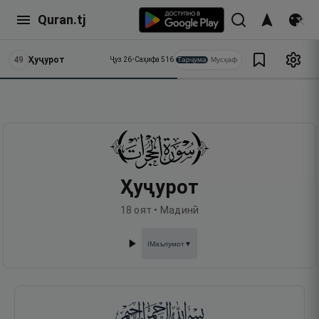
Quran.tj
49
Ҳуҷурот
Тарҷума
Мусҳаф
Ҷуз
26
•
Саҳифа
516
Ҳуҷурот
18
оят •
Мадинӣ
Маълумот
▼
ℹ️