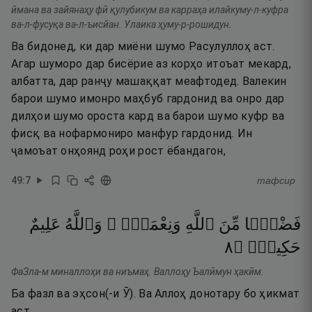
ӣмана ва зайянаҳу фӣ қулубикум ва карраҳа илайкуму-л-куфра
ва-л-фусуқа ва-л-ъисйан. Улаика ҳуму-р-рошидун.
Ва бидонед, ки дар миёни шумо Расулуллоҳ аст.
Агар шуморо дар бисёрие аз корҳо итоъат мекард,
албатта, дар ранҷу машаққат меафтодед. Валекин
барои шумо имонро маҳбуб гардонид ва онро дар
дилҳои шумо ороста кард ва барои шумо куфр ва
фисқ ва нофармониро манфур гардонид. Ин
ҷамоъат онҳоянд роҳи рост ёбандагон,
49
:
7
тафсир
فَضْلًۭا
مِّنَ
ٱللَّهِ
وَنِعْمَةًۭ ۚ
وَٱللَّهُ
عَلِيمٌ
٨
۝
حَكِيمٌۭ
ФаЗла-м миналлоҳи ва ниъмаҳ. Валлоҳу Ъалӣмун ҳакӣм.
Ба фазл ва эҳсон(-и Ӯ). Ва Аллоҳ донотару бо ҳикмат
аст.