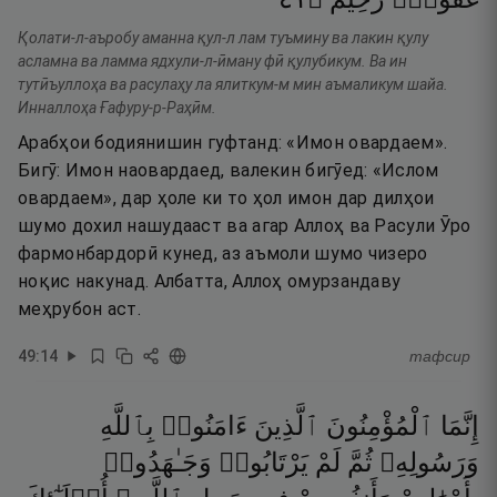
Қолати-л-аъробу аманна қул-л лам туъмину ва лакин қулу
асламна ва ламма ядхули-л-ӣману фӣ қулубикум. Ва ин
тутӣъуллоҳа ва расулаҳу ла ялиткум-м мин аъмаликум шайа.
Инналлоҳа Ғафуру-р-Раҳӣм.
Арабҳои бодиянишин гуфтанд: «Имон овардаем».
Бигӯ: Имон наовардаед, валекин бигӯед: «Ислом
овардаем», дар ҳоле ки то ҳол имон дар дилҳои
шумо дохил нашудааст ва агар Аллоҳ ва Расули Ӯро
фармонбардорӣ кунед, аз аъмоли шумо чизеро
ноқис накунад. Албатта, Аллоҳ омурзандаву
меҳрубон аст.
49
:
14
тафсир
إِنَّمَا
ٱلْمُؤْمِنُونَ
ٱلَّذِينَ
ءَامَنُوا۟
بِٱللَّهِ
وَرَسُولِهِۦ
ثُمَّ
لَمْ
يَرْتَابُوا۟
وَجَـٰهَدُوا۟