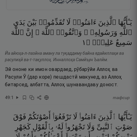
يَـٰٓأَيُّهَا
ٱلَّذِينَ
ءَامَنُوا۟
لَا
تُقَدِّمُوا۟
بَيْنَ
يَدَىِ
ٱللَّهِ
وَرَسُولِهِۦ ۖ
وَٱتَّقُوا۟
ٱللَّهَ ۚ
إِنَّ
ٱللَّهَ
١
۝
عَلِيمٌۭ
سَمِيعٌ
Йа айюҳа-л-лазӣна аману ла туқаддиму байна ядайиллаҳи ва
расулиҳӣ ва-т-тақуллоҳ. Инналлоҳа Самӣъун Ъалӣм.
Эй ононе ки имон овардаед, рӯбарӯйи Аллоҳ ва
Расули Ӯ (дар коре) пешдастӣ макунед, аз Аллоҳ
битарсед, албатта, Аллоҳ шунавандаву доност.
49
:
1
тафсир
يَـٰٓأَيُّهَا
ٱلَّذِينَ
ءَامَنُوا۟
لَا
تَرْفَعُوٓا۟
أَصْوَٰتَكُمْ
فَوْقَ
صَوْتِ
ٱلنَّبِىِّ
وَلَا
تَجْهَرُوا۟
لَهُۥ
بِٱلْقَوْلِ
كَجَهْرِ