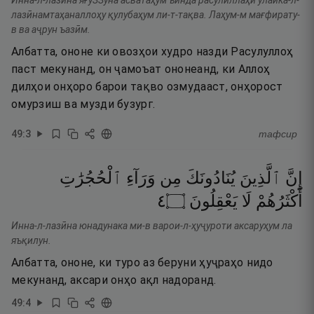
Инна-л-лазӣна яғуЗЗуна асватаҳум ъинда расулиллаҳи улаика-л-
лазӣнамтаҳаналлоҳу қулубаҳум ли-т-тақва. Лаҳум-м мағфирату-
в ва аҷрун ъазӣм.
Албатта, ононе ки овозҳои худро назди Расулуллоҳ
паст мекунанд, он ҷамоъат ононеанд, ки Аллоҳ
дилҳои онҳоро барои тақво озмудааст, онҳорост
омурзиш ва музди бузург.
49
:
3
тафсир
إِنَّ
ٱلَّذِينَ
يُنَادُونَكَ
مِن
وَرَآءِ
ٱلْحُجُرَٰتِ
٤
۝
يَعْقِلُونَ
لَا
أَكْثَرُهُمْ
Инна-л-лазӣна юнадунака ми-в варои-л-ҳуҷуроти аксаруҳум ла
яъқилун.
Албатта, ононе, ки туро аз беруни ҳуҷраҳо нидо
мекунанд, аксари онҳо ақл надоранд.
49
:
4