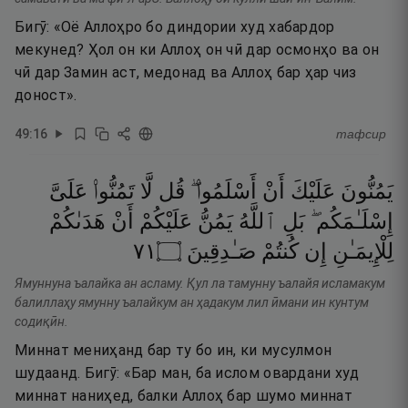
Бигӯ: «Оё Аллоҳро бо диндории худ хабардор
мекунед? Ҳол он ки Аллоҳ он чӣ дар осмонҳо ва он
чӣ дар Замин аст, медонад ва Аллоҳ бар ҳар чиз
доност».
49
:
16
тафсир
يَمُنُّونَ
عَلَيْكَ
أَنْ
أَسْلَمُوا۟ ۖ
قُل
لَّا
تَمُنُّوا۟
عَلَىَّ
إِسْلَـٰمَكُم ۖ
بَلِ
ٱللَّهُ
يَمُنُّ
عَلَيْكُمْ
أَنْ
هَدَىٰكُمْ
١٧
۝
صَـٰدِقِينَ
كُنتُمْ
إِن
لِلْإِيمَـٰنِ
Ямуннуна ъалайка ан асламу. Қул ла тамунну ъалайя исламакум
балиллаҳу ямунну ъалайкум ан ҳадакум лил ӣмани ин кунтум
содиқӣн.
Миннат мениҳанд бар ту бо ин, ки мусулмон
шудаанд. Бигӯ: «Бар ман, ба ислом овардани худ
миннат наниҳед, балки Аллоҳ бар шумо миннат