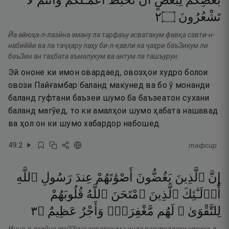
بَعْضِكُمْ
لِبَعْضٍ
أَن
تَحْبَطَ
أَعْمَـٰلُكُمْ
وَأَنتُمْ
لَا
٢
۝
تَشْعُرُونَ
Йа айюҳа-л-лазӣна аману ла тарфаъу асватакум фавқа савти-н-
набиййи ва ла таҷҳару лаҳу би-л-қавли ка ҷаҳри баъЗикум ли
баъЗин ан таҳбата аъмалукум ва антум ла ташъурун.
Эй ононе ки имон овардаед, овозҳои худро болои
овози Пайғамбар баланд макунед ва бо ӯ монанди
баланд гуфтани баъзеи шумо ба баъзеатон сухани
баланд магӯед, то ки амалҳои шумо ҳабата нашавад
ва ҳол он ки шумо хабардор набошед.
49
:
2
тафсир
إِنَّ
ٱلَّذِينَ
يَغُضُّونَ
أَصْوَٰتَهُمْ
عِندَ
رَسُولِ
ٱللَّهِ
أُو۟لَـٰٓئِكَ
ٱلَّذِينَ
ٱمْتَحَنَ
ٱللَّهُ
قُلُوبَهُمْ
٣
۝
عَظِيمٌ
وَأَجْرٌ
مَّغْفِرَةٌۭ
لَهُم
لِلتَّقْوَىٰ ۚ