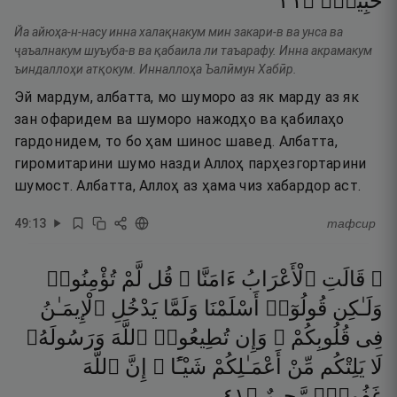
١٣
۝
خَبِيرٌۭ
Йа айюҳа-н-насу инна халақнакум мин закари-в ва унса ва
ҷаъалнакум шуъуба-в ва қабаила ли таъарафу. Инна акрамакум
ъиндаллоҳи атқокум. Инналлоҳа Ъалӣмун Хабӣр.
Эй мардум, албатта, мо шуморо аз як марду аз як
зан офаридем ва шуморо нажодҳо ва қабилаҳо
гардонидем, то бо ҳам шинос шавед. Албатта,
гиромитарини шумо назди Аллоҳ парҳезгортарини
шумост. Албатта, Аллоҳ аз ҳама чиз хабардор аст.
49
:
13
тафсир
۞ قَالَتِ
ٱلْأَعْرَابُ
ءَامَنَّا ۖ
قُل
لَّمْ
تُؤْمِنُوا۟
وَلَـٰكِن
قُولُوٓا۟
أَسْلَمْنَا
وَلَمَّا
يَدْخُلِ
ٱلْإِيمَـٰنُ
فِى
قُلُوبِكُمْ ۖ
وَإِن
تُطِيعُوا۟
ٱللَّهَ
وَرَسُولَهُۥ
لَا
يَلِتْكُم
مِّنْ
أَعْمَـٰلِكُمْ
شَيْـًٔا ۚ
إِنَّ
ٱللَّهَ
١٤
۝
رَّحِيمٌ
غَفُورٌۭ