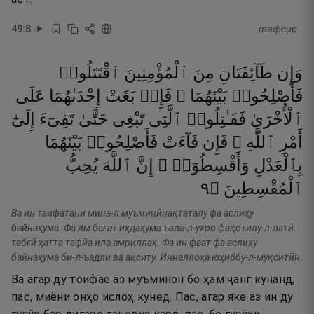
49
:
8
тафсир
وَإِن
طَآئِفَتَانِ
مِنَ
ٱلْمُؤْمِنِينَ
ٱقْتَتَلُوا۟
فَأَصْلِحُوا۟
بَيْنَهُمَا ۖ
فَإِنۢ
بَغَتْ
إِحْدَىٰهُمَا
عَلَى
ٱلْأُخْرَىٰ
فَقَـٰتِلُوا۟
ٱلَّتِى
تَبْغِى
حَتَّىٰ
تَفِىٓءَ
إِلَىٰٓ
أَمْرِ
ٱللَّهِ ۚ
فَإِن
فَآءَتْ
فَأَصْلِحُوا۟
بَيْنَهُمَا
بِٱلْعَدْلِ
وَأَقْسِطُوٓا۟ ۖ
إِنَّ
ٱللَّهَ
يُحِبُّ
٩
۝
ٱلْمُقْسِطِينَ
Ва ин таифатани мина-л муъминӣнақтаталу фа аслиҳу
байнаҳума. Фа им бағат иҳдаҳума ъала-л-ухро фақотилу-л-латӣ
табғӣ ҳатта тафӣа ила амриллаҳ. Фа ин фаат фа аслиҳу
байнаҳума би-л-ъадли ва ақситу. Инналлоҳа юҳиббу-л-муқситӣн.
Ва агар ду тоифае аз муъминон бо ҳам ҷанг кунанд,
пас, миёни онҳо ислоҳ кунед. Пас, агар яке аз ин ду