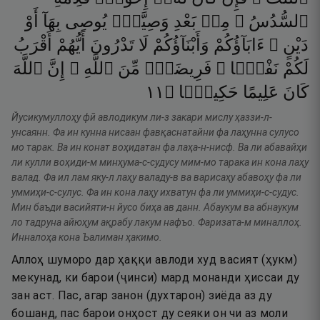
ٱلسُّدُسُ ۚ
مِنۢ
بَعْدِ
وَصِيَّةٍۢ
يُوصِى
بِهَآ
أَوْ
دَيْنٍ ۗ
ءَابَآؤُكُمْ
وَأَبْنَآؤُكُمْ
لَا
تَدْرُونَ
أَيُّهُمْ
أَقْرَبُ
لَكُمْ
نَفْعًۭا ۚ
فَرِيضَةًۭ
مِّنَ
ٱللَّهِ ۗ
إِنَّ
ٱللَّهَ
١١
۝
حَكِيمًۭا
عَلِيمًا
كَانَ
Йусикумуллоҳу фӣ авлодикум ли-з закари мислу ҳаззи-л-
унсаянн. Фа ин кунна нисаан фавқаснатайни фа лаҳунна сулусо
мо тарак. Ва ин конат воҳидатан фа лаҳа-н-нисф. Ва ли абавайҳи
ли кулли воҳиди-м минҳума-с-судусу мим-мо тарака ин кона лаҳу
валад. Фа ил лам яку-л лаҳу валаду-в ва варисаҳу абавоҳу фа ли
уммиҳи-с-сулус. Фа ин кона лаҳу ихватун фа ли уммиҳи-с-судус.
Мин баъди васийяти-н йусо биҳа ав данн. Абаукум ва абнаукум
ло тадруна айюҳум ақрабу лакум нафъо. Фаризата-м миналлоҳ.
Инналоҳа кона Ъалиман ҳакимо.
Аллоҳ шуморо дар ҳаққи авлоди худ васият (ҳукм)
мекунад, ки барои (ҷинси) мард монанди ҳиссаи ду
зан аст. Пас, агар занон (духтарон) зиёда аз ду
бошанд, пас барои онҳост ду сеяки он чи аз моли