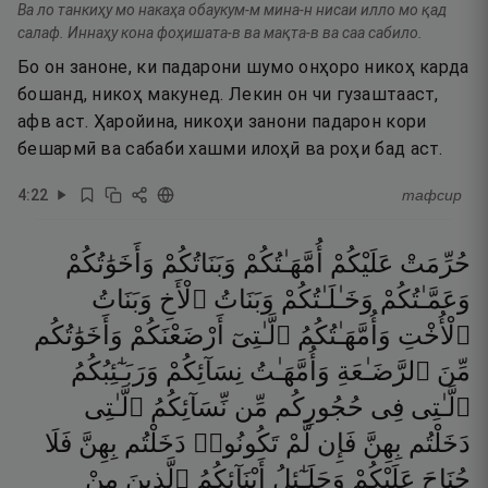
Ва ло танкиҳу мо накаҳа обаукум-м мина-н нисаи илло мо қад
салаф. Иннаҳу кона фоҳишата-в ва мақта-в ва саа сабило.
Бо он заноне, ки падарони шумо онҳоро никоҳ карда
бошанд, никоҳ макунед. Лекин он чи гузаштааст,
афв аст. Ҳаройина, никоҳи занони падарон кори
бешармӣ ва сабаби хашми илоҳӣ ва роҳи бад аст.
4
:
22
тафсир
حُرِّمَتْ
عَلَيْكُمْ
أُمَّهَـٰتُكُمْ
وَبَنَاتُكُمْ
وَأَخَوَٰتُكُمْ
وَعَمَّـٰتُكُمْ
وَخَـٰلَـٰتُكُمْ
وَبَنَاتُ
ٱلْأَخِ
وَبَنَاتُ
ٱلْأُخْتِ
وَأُمَّهَـٰتُكُمُ
ٱلَّـٰتِىٓ
أَرْضَعْنَكُمْ
وَأَخَوَٰتُكُم
مِّنَ
ٱلرَّضَـٰعَةِ
وَأُمَّهَـٰتُ
نِسَآئِكُمْ
وَرَبَـٰٓئِبُكُمُ
ٱلَّـٰتِى
فِى
حُجُورِكُم
مِّن
نِّسَآئِكُمُ
ٱلَّـٰتِى
دَخَلْتُم
بِهِنَّ
فَإِن
لَّمْ
تَكُونُوا۟
دَخَلْتُم
بِهِنَّ
فَلَا
جُنَاحَ
عَلَيْكُمْ
وَحَلَـٰٓئِلُ
أَبْنَآئِكُمُ
ٱلَّذِينَ
مِنْ