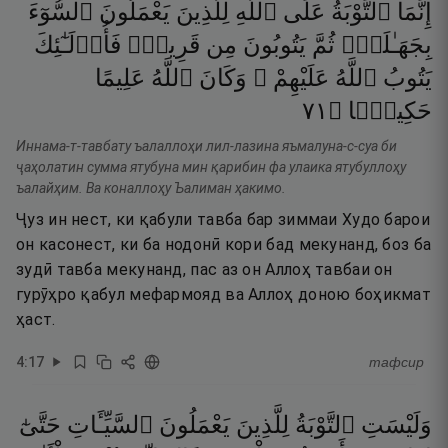
إِنَّمَا
ٱلتَّوْبَةُ
عَلَى
ٱللَّهِ
لِلَّذِينَ
يَعْمَلُونَ
ٱلسُّوٓءَ
بِجَهَـٰلَةٍۢ
ثُمَّ
يَتُوبُونَ
مِن
قَرِيبٍۢ
فَأُو۟لَـٰٓئِكَ
يَتُوبُ
ٱللَّهُ
عَلَيْهِمْ ۗ
وَكَانَ
ٱللَّهُ
عَلِيمًا
١٧
۝
حَكِيمًۭا
Иннама-т-тавбату ъалаллоҳи лил-лазина яъмалуна-с-суа би
ҷаҳолатин сумма ятубуна мин қарибин фа улаика ятубуллоҳу
ъалайҳим. Ва коналлоҳу Ъалиман ҳакимо.
Ҷуз ин нест, ки қабули тавба бар зиммаи Худо барои
он касонест, ки ба нодонӣ кори бад мекунанд, боз ба
зудӣ тавба мекунанд, пас аз он Аллоҳ тавбаи он
гурӯҳро қабул мефармояд ва Аллоҳ доною боҳикмат
ҳаст.
4
:
17
тафсир
وَلَيْسَتِ
ٱلتَّوْبَةُ
لِلَّذِينَ
يَعْمَلُونَ
ٱلسَّيِّـَٔاتِ
حَتَّىٰٓ