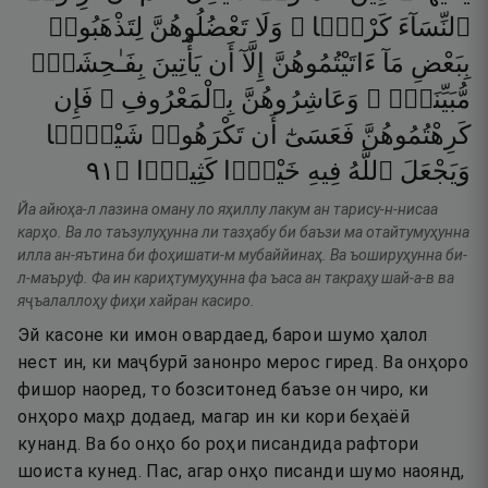
ٱلنِّسَآءَ
كَرْهًۭا ۖ
وَلَا
تَعْضُلُوهُنَّ
لِتَذْهَبُوا۟
بِبَعْضِ
مَآ
ءَاتَيْتُمُوهُنَّ
إِلَّآ
أَن
يَأْتِينَ
بِفَـٰحِشَةٍۢ
مُّبَيِّنَةٍۢ ۚ
وَعَاشِرُوهُنَّ
بِٱلْمَعْرُوفِ ۚ
فَإِن
كَرِهْتُمُوهُنَّ
فَعَسَىٰٓ
أَن
تَكْرَهُوا۟
شَيْـًۭٔا
١٩
۝
كَثِيرًۭا
خَيْرًۭا
فِيهِ
ٱللَّهُ
وَيَجْعَلَ
Йа айюҳа-л лазина оману ло яҳиллу лакум ан тарису-н-нисаа
карҳо. Ва ло таъзулуҳунна ли тазҳабу би баъзи ма отайтумуҳунна
илла ан-яътина би фоҳишати-м мубаййинаҳ. Ва ъошируҳунна би-
л-маъруф. Фа ин кариҳтумуҳунна фа ъаса ан такраҳу шай-а-в ва
яҷъалаллоҳу фиҳи хайран касиро.
Эй касоне ки имон овардаед, барои шумо ҳалол
нест ин, ки маҷбурӣ занонро мерос гиред. Ва онҳоро
фишор наоред, то бозситонед баъзе он чиро, ки
онҳоро маҳр додаед, магар ин ки кори беҳаёӣ
кунанд. Ва бо онҳо бо роҳи писандида рафтори
шоиста кунед. Пас, агар онҳо писанди шумо наоянд,