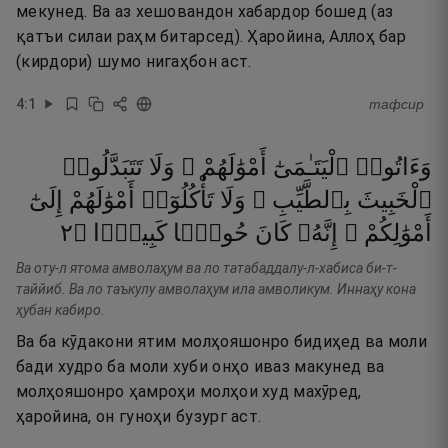
мекунед. Ва аз хешовандон хабардор бошед (аз
қатъи силаи раҳм битарсед). Ҳаройина, Аллоҳ бар
(кирдори) шумо нигаҳбон аст.
4
:
1
тафсир
وَءَاتُوا۟
ٱلْيَتَـٰمَىٰٓ
أَمْوَٰلَهُمْ ۖ
وَلَا
تَتَبَدَّلُوا۟
ٱلْخَبِيثَ
بِٱلطَّيِّبِ ۖ
وَلَا
تَأْكُلُوٓا۟
أَمْوَٰلَهُمْ
إِلَىٰٓ
٢
۝
كَبِيرًۭا
حُوبًۭا
كَانَ
إِنَّهُۥ
أَمْوَٰلِكُمْ ۚ
Ва оту-л ятома амволаҳум ва ло татабаддалу-л-хабиса би-т-
таййиб. Ва ло таъкулу амволаҳум ила амволикум. Иннаҳу кона
ҳубан кабиро.
Ва ба кӯдакони ятим молҳояшонро бидиҳед ва моли
бади худро ба моли хуби онҳо иваз макунед ва
молҳояшонро ҳамроҳи молҳои худ махӯред,
ҳаройина, он гуноҳи бузург аст.