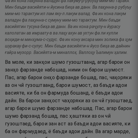
Фа ин кона лаҳунна валадун фа лакуму-р-рубуъу мим-мо таракн.
Мин баъди васийяти-н йусина биҳа ав данн. Ва лаҳунна-р рубуъу
мим-мо тарактум ил лам яку-л лакум валад. Фа ин кона лакум
валадун фа лаҳунна-с сумуну мим-мо тарактум. Мин баъди
васийятин тусуна биҳа ав данн. Ва ин кона раҷулу-н йурасу
калолатан ав имраату-в ва лаҳу ахун ав ухтун фа ли кулли
воҳиди-м минҳума-с-судус. Фа ин кону аксара мин золика фа ҳум
шуракау фи-с-сулус. Мин баъди васийяти-н йусо биҳа ав дайнин
ғайра музорр. Васийята-м миналлоҳ. Валлоҳу Ъалимун ҳалим.
Ва моле, ки занҳои шумо гузоштаанд, агар барои он
занҳо фарзанде набошад, ними он барои шумост.
Пас, агар барои онҳо фарзанде бошад, пас, чаҳоряки
аз он чӣ гузоштаанд, барои шумост, аз баъди адои
васияте, ки ба он фармуда бошанд, ё баъди адои
дайн. Ва барои занҳост чаҳоряки аз он чӣ гузоштаед,
агар барои шумо фарзанде набошад. Пас, агар барои
шумо фарзанд бошад, пас ҳаштяки аз он чӣ
гузоштаед, барои зан аст аз баъди адои васияте, ки
ба он фармудаед, ё баъди адои дайн. Ва агар марде,