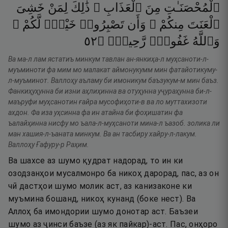
ٱلْمُحْصَنَـٰتِ
مِنَ
ٱلْعَذَابِ ۚ
ذَٰلِكَ
لِمَنْ
خَشِىَ
ٱلْعَنَتَ
مِنكُمْ ۚ
وَأَن
تَصْبِرُوا۟
خَيْرٌۭ
لَّكُمْ ۗ
٢٥
۝
رَّحِيمٌۭ
غَفُورٌۭ
وَٱللَّهُ
Ва ма-л лам ястатиъ минкум тавлан ан-янкиҳа-л муҳсаноти-л-
муъминоти фа мим мо малакат аймонукумм мин фатайотикуму-
л-муъминот. Валлоҳу аъламу би имоникум баъзукум-м мин баъз.
Фанкиҳуҳунна би изни аҳлиҳинна ва отуҳунна уҷураҳунна би-л-
маъруфи муҳсанотин ғайра мусофиҳоти-в ва ло муттахизоти
ахдон. Фа иза уҳсинна фа ин атайна би фоҳишатин фа
ъалайҳинна нисфу мо ъала-л-муҳсаноти мина-л ъазоб. золика ли
ман хашия-л-ъаната минкум. Ва ан тасбиру хайру-л-лакум.
Валлоҳу Ғафуру-р Раҳим.
Ва шахсе аз шумо қудрат надорад, то ин ки
озодзанҳои мусалмонро ба никоҳ дарорад, пас, аз он
чӣ дастҳои шумо молик аст, аз канизаконе ки
муъмина бошанд, никоҳ кунанд (боке нест). Ва
Аллоҳ ба имондории шумо донотар аст. Баъзеи
шумо аз ҷинси баъзе (аз як пайкар)-аст. Пас, онҳоро