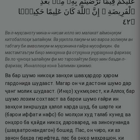
عَلَيْكُمْ
فِيمَا
تَرَٰضَيْتُم
بِهِۦ
مِنۢ
بَعْدِ
ٱلْفَرِيضَةِ ۚ
إِنَّ
ٱللَّهَ
كَانَ
عَلِيمًا
حَكِيمًۭا
٢٤
۝
Ва-л-муҳсаноту мина-н-нисаи илло мо малакат аймонукум
китобаллоҳи ъалайкум. Ва уҳилла лакум-м мо вароа золикум ан
табтағу би амволикум-м муҳсинина ғайра мусофиҳин. Фа
мастамтаътум биҳо минҳунна фа отуҳунна уҷураҳунна фаризаҳ.
Ва ло ҷуноҳа ъалайкум фи мо тарозайтум биҳо мин баъди-л-
фаризаҳ. Инналлоҳа кона Ъалиман ҳакимо.
Ва бар шумо никоҳи занҳои шавҳардор ҳаром
гардонида шудааст. Магар он чи дастони шумо дар
ҷанг молик шудааст. (Инҳо) ҳукмҳоест, ки Аллоҳ бар
шумо лозим сохтааст ва барои шумо ғайри ин
занҳои зикршуда ҳалол карда шуд, ба шарте ки
(барои иффати нафс) бо молҳои худ талаб кунед ва
онҳоро ба қайди никоҳ дароваред, на зинокунанда
(шаҳватронандагон) бошед. Пас, он чиро, ки аз
занон баҳра гирифтед, пас ба онҳо маҳрашон, ки