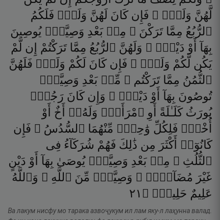
لَّهُنَّ
وَلَدٌۭ ۚ
فَإِن
كَانَ
لَهُنَّ
وَلَدٌۭ
فَلَكُمُ
ٱلرُّبُعُ
مِمَّا
تَرَكْنَ ۚ
مِنۢ
بَعْدِ
وَصِيَّةٍۢ
يُوصِينَ
بِهَآ
أَوْ
دَيْنٍۢ ۚ
وَلَهُنَّ
ٱلرُّبُعُ
مِمَّا
تَرَكْتُمْ
إِن
لَّمْ
يَكُن
لَّكُمْ
وَلَدٌۭ ۚ
فَإِن
كَانَ
لَكُمْ
وَلَدٌۭ
فَلَهُنَّ
ٱلثُّمُنُ
مِمَّا
تَرَكْتُم ۚ
مِّنۢ
بَعْدِ
وَصِيَّةٍۢ
تُوصُونَ
بِهَآ
أَوْ
دَيْنٍۢ ۗ
وَإِن
كَانَ
رَجُلٌۭ
يُورَثُ
كَلَـٰلَةً
أَوِ
ٱمْرَأَةٌۭ
وَلَهُۥٓ
أَخٌ
أَوْ
أُخْتٌۭ
فَلِكُلِّ
وَٰحِدٍۢ
مِّنْهُمَا
ٱلسُّدُسُ ۚ
فَإِن
كَانُوٓا۟
أَكْثَرَ
مِن
ذَٰلِكَ
فَهُمْ
شُرَكَآءُ
فِى
ٱلثُّلُثِ ۚ
مِنۢ
بَعْدِ
وَصِيَّةٍۢ
يُوصَىٰ
بِهَآ
أَوْ
دَيْنٍ
غَيْرَ
مُضَآرٍّۢ ۚ
وَصِيَّةًۭ
مِّنَ
ٱللَّهِ ۗ
وَٱللَّهُ
١٢
۝
حَلِيمٌۭ
عَلِيمٌ
Ва лакум нисфу мо тарака азвоҷукум ил лам яку-л лаҳунна валад.