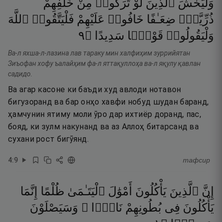
وَلْيَخْشَ
ٱلَّذِينَ
لَوْ
تَرَكُوا۟
مِنْ
خَلْفِهِمْ
ذُرِّيَّةًۭ
ضِعَـٰفًا
خَافُوا۟
عَلَيْهِمْ
فَلْيَتَّقُوا۟
ٱللَّهَ
٩
۝
سَدِيدًا
قَوْلًۭا
وَلْيَقُولُوا۟
Ва-л яхша-л-лазина лав тараку мин халфиҳим зуррийятан
Зиъофан хофу ъалайҳим фа-л яттақуллоҳа ва-л яқулу қавлан
садидо.
Ва агар касоне ки баъди худ авлоди нотавон
бигузоранд ва бар онҳо хавфи нобуд шудан баранд,
ҳамчунин ятиму моли ӯро дар ихтиёр доранд, пас,
бояд, ки зулм накунанд ва аз Аллоҳ битарсанд ва
сухани рост бигӯянд.
4
:
9
тафсир
إِنَّ
ٱلَّذِينَ
يَأْكُلُونَ
أَمْوَٰلَ
ٱلْيَتَـٰمَىٰ
ظُلْمًا
إِنَّمَا
يَأْكُلُونَ
فِى
بُطُونِهِمْ
نَارًۭا ۖ
وَسَيَصْلَوْنَ