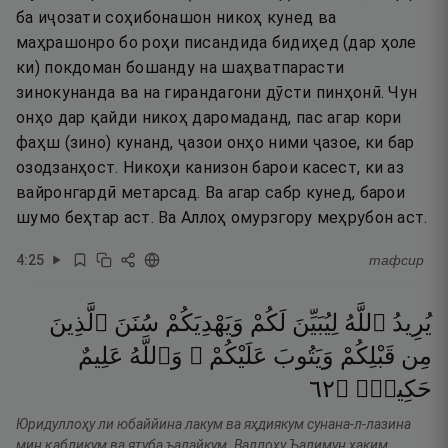
ба иҷозати соҳибонашон никоҳ кунед ва
маҳрашонро бо роҳи писандида бидиҳед (дар ҳоле
ки) покдоман бошанду на шаҳватпарасти
зинокунанда ва на гирандагони дӯсти пинҳонӣ. Чун
онҳо дар қайди никоҳ даромаданд, пас агар кори
фаҳш (зино) кунанд, ҷазои онҳо ними ҷазое, ки бар
озодзанҳост. Никоҳи канизон барои касест, ки аз
вайронгардӣ метарсад. Ва агар сабр кунед, барои
шумо беҳтар аст. Ва Аллоҳ омурзгору меҳрубон аст.
4
:
25
тафсир
يُرِيدُ
ٱللَّهُ
لِيُبَيِّنَ
لَكُمْ
وَيَهْدِيَكُمْ
سُنَنَ
ٱلَّذِينَ
مِن
قَبْلِكُمْ
وَيَتُوبَ
عَلَيْكُمْ ۗ
وَٱللَّهُ
عَلِيمٌ
٢٦
۝
حَكِيمٌۭ
Юридуллоҳу ли юбаййина лакум ва яҳдиякум сунана-л-лазина
мин қабликум ва ятуба ъалайкум. Валлоҳу Ъалимун ҳаким.