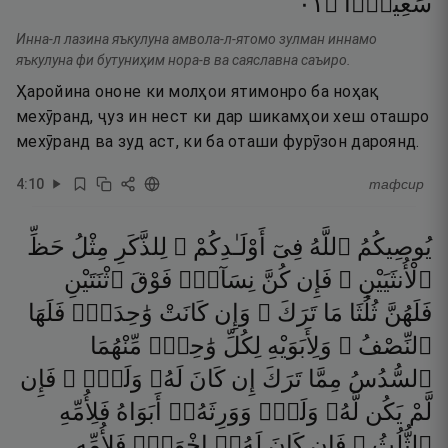
١٠
۝
سَعِيرًۭا
Инна-л лазина яъкулуна амвола-л-ятомо зулман иннамо
яъкулуна фи бутуниҳим нора-в ва саяславна саъиро.
Ҳаройина ононе ки молҳои ятимонро ба ноҳақ
мехӯранд, ҷуз ин нест ки дар шикамҳои хеш оташро
мехӯранд ва зуд аст, ки ба оташи фурӯзон дароянд.
4
:
10
тафсир
يُوصِيكُمُ
ٱللَّهُ
فِىٓ
أَوْلَـٰدِكُمْ ۖ
لِلذَّكَرِ
مِثْلُ
حَظِّ
ٱلْأُنثَيَيْنِ ۚ
فَإِن
كُنَّ
نِسَآءًۭ
فَوْقَ
ٱثْنَتَيْنِ
فَلَهُنَّ
ثُلُثَا
مَا
تَرَكَ ۖ
وَإِن
كَانَتْ
وَٰحِدَةًۭ
فَلَهَا
ٱلنِّصْفُ ۚ
وَلِأَبَوَيْهِ
لِكُلِّ
وَٰحِدٍۢ
مِّنْهُمَا
ٱلسُّدُسُ
مِمَّا
تَرَكَ
إِن
كَانَ
لَهُۥ
وَلَدٌۭ ۚ
فَإِن
لَّمْ
يَكُن
لَّهُۥ
وَلَدٌۭ
وَوَرِثَهُۥٓ
أَبَوَاهُ
فَلِأُمِّهِ
ٱلثُّلُثُ ۚ
فَإِن
كَانَ
لَهُۥٓ
إِخْوَةٌۭ
فَلِأُمِّهِ