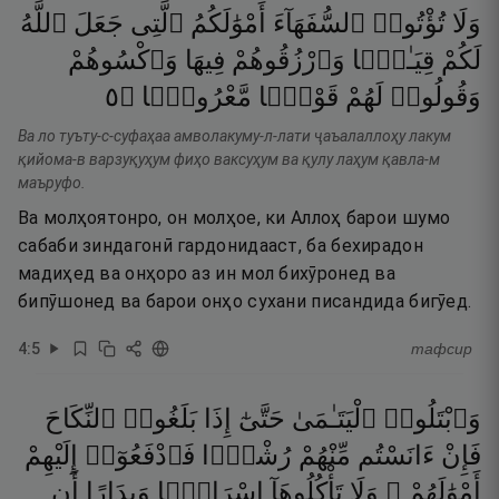
وَلَا
تُؤْتُوا۟
ٱلسُّفَهَآءَ
أَمْوَٰلَكُمُ
ٱلَّتِى
جَعَلَ
ٱللَّهُ
لَكُمْ
قِيَـٰمًۭا
وَٱرْزُقُوهُمْ
فِيهَا
وَٱكْسُوهُمْ
٥
۝
مَّعْرُوفًۭا
قَوْلًۭا
لَهُمْ
وَقُولُوا۟
Ва ло туъту-с-суфаҳаа амволакуму-л-лати ҷаъалаллоҳу лакум
қийома-в варзуқуҳум фиҳо ваксуҳум ва қулу лаҳум қавла-м
маъруфо.
Ва молҳоятонро, он молҳое, ки Аллоҳ барои шумо
сабаби зиндагонӣ гардонидааст, ба бехирадон
мадиҳед ва онҳоро аз ин мол бихӯронед ва
бипӯшонед ва барои онҳо сухани писандида бигӯед.
4
:
5
тафсир
وَٱبْتَلُوا۟
ٱلْيَتَـٰمَىٰ
حَتَّىٰٓ
إِذَا
بَلَغُوا۟
ٱلنِّكَاحَ
فَإِنْ
ءَانَسْتُم
مِّنْهُمْ
رُشْدًۭا
فَٱدْفَعُوٓا۟
إِلَيْهِمْ
أَمْوَٰلَهُمْ ۖ
وَلَا
تَأْكُلُوهَآ
إِسْرَافًۭا
وَبِدَارًا
أَن