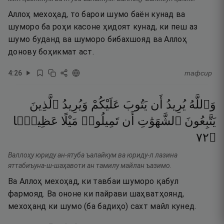
Аллоҳ мехоҳад, то барои шумо баён кунад ва
шуморо ба роҳи касоне ҳидоят кунад, ки пеш аз
шумо буданд ва шуморо бибахшояд ва Аллоҳ
донову боҳикмат аст.
4
:
26
тафсир
وَٱللَّهُ
يُرِيدُ
أَن
يَتُوبَ
عَلَيْكُمْ
وَيُرِيدُ
ٱلَّذِينَ
يَتَّبِعُونَ
ٱلشَّهَوَٰتِ
أَن
تَمِيلُوا۟
مَيْلًا
عَظِيمًۭا
٢٧
۝
Валлоҳу юриду ан-ятуба ъалайкум ва юриду-л лазина
яттабиъуна-ш-шаҳавоти ан тамилу майлан ъазимо.
Ва Аллоҳ мехоҳад, ки тавбаи шуморо қабул
фармояд. Ва ононе ки пайрави шаҳватҳоянд,
мехоҳанд ки шумо (ба бадиҳо) сахт майл кунед.