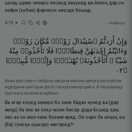
шояд шумо чизеро писанд накунед ва Аллоҳ дар он
хайри (хубии) фаровон ниҳода бошад.
4
:
19
тафсир
وَإِنْ
أَرَدتُّمُ
ٱسْتِبْدَالَ
زَوْجٍۢ
مَّكَانَ
زَوْجٍۢ
وَءَاتَيْتُمْ
إِحْدَىٰهُنَّ
قِنطَارًۭا
فَلَا
تَأْخُذُوا۟
مِنْهُ
شَيْـًٔا ۚ
أَتَأْخُذُونَهُۥ
بُهْتَـٰنًۭا
وَإِثْمًۭا
مُّبِينًۭا
٢٠
۝
Ва ин араттуму-с-тибдола завҷи-м макона завҷи-в ва отайтум
иҳдоҳунна қинторан фа ло таъхузу минҳу шай-а. А-таъхузунаҳу
буҳтона-в ва исма-м мубино.
Ва агар хоҳед занеро бо зане бадал кунед ва (дар
маҳр) ба яке аз онҳо моли бисёр дода бошед ҳам,
пас аз он мол чизе бозмагиред. Оё онро ба ноҳақ ва
(ба) гуноҳи ошкоро мегиред?!