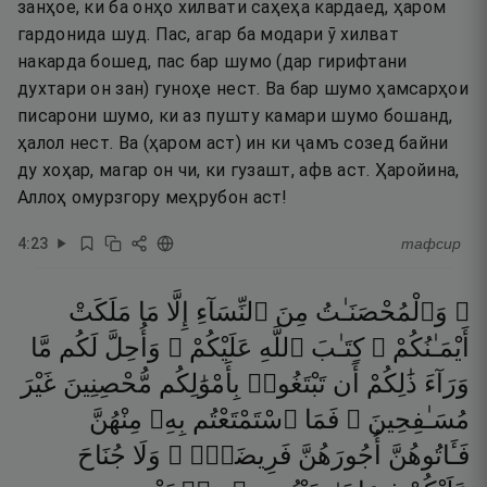
занҳое, ки ба онҳо хилвати саҳеҳа кардаед, ҳаром
гардонида шуд. Пас, агар ба модари ӯ хилват
накарда бошед, пас бар шумо (дар гирифтани
духтари он зан) гуноҳе нест. Ва бар шумо ҳамсарҳои
писарони шумо, ки аз пушту камари шумо бошанд,
ҳалол нест. Ва (ҳаром аст) ин ки ҷамъ созед байни
ду хоҳар, магар он чи, ки гузашт, афв аст. Ҳаройина,
Аллоҳ омурзгору меҳрубон аст!
4
:
23
тафсир
۞ وَٱلْمُحْصَنَـٰتُ
مِنَ
ٱلنِّسَآءِ
إِلَّا
مَا
مَلَكَتْ
أَيْمَـٰنُكُمْ ۖ
كِتَـٰبَ
ٱللَّهِ
عَلَيْكُمْ ۚ
وَأُحِلَّ
لَكُم
مَّا
وَرَآءَ
ذَٰلِكُمْ
أَن
تَبْتَغُوا۟
بِأَمْوَٰلِكُم
مُّحْصِنِينَ
غَيْرَ
مُسَـٰفِحِينَ ۚ
فَمَا
ٱسْتَمْتَعْتُم
بِهِۦ
مِنْهُنَّ
فَـَٔاتُوهُنَّ
أُجُورَهُنَّ
فَرِيضَةًۭ ۚ
وَلَا
جُنَاحَ