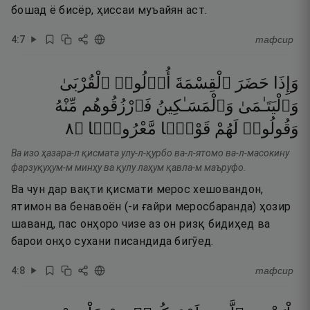
бошад ё бисёр, ҳиссаи муъайян аст.
4
:
7
тафсир
وَإِذَا
حَضَرَ
ٱلْقِسْمَةَ
أُو۟لُوا۟
ٱلْقُرْبَىٰ
وَٱلْيَتَـٰمَىٰ
وَٱلْمَسَـٰكِينُ
فَٱرْزُقُوهُم
مِّنْهُ
٨
۝
مَّعْرُوفًۭا
قَوْلًۭا
لَهُمْ
وَقُولُوا۟
Ва изо ҳазара-л қисмата улу-л-қурбо ва-л-ятомо ва-л-масокину
фарзуқуҳум-м минҳу ва қулу лаҳум қавла-м маъруфо.
Ва чун дар вақти қисмати мерос хешовандон,
ятимон ва бенавоён (-и ғайри меросбаранда) ҳозир
шаванд, пас онҳоро чизе аз он ризқ бидиҳед ва
барои онҳо сухани писандида бигӯед.
4
:
8
тафсир