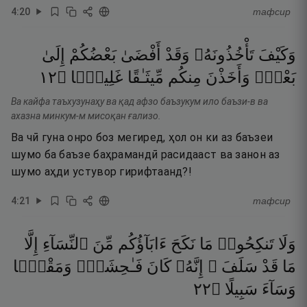
4
:
20
тафсир
وَكَيْفَ
تَأْخُذُونَهُۥ
وَقَدْ
أَفْضَىٰ
بَعْضُكُمْ
إِلَىٰ
٢١
۝
غَلِيظًۭا
مِّيثَـٰقًا
مِنكُم
وَأَخَذْنَ
بَعْضٍۢ
Ва кайфа таъхузунаҳу ва қад афзо баъзукум ило баъзи-в ва
ахазна минкум-м мисоқан ғализо.
Ва чӣ гуна онро боз мегиред, ҳол он ки аз баъзеи
шумо ба баъзе баҳрамандӣ расидааст ва занон аз
шумо аҳди устувор гирифтаанд?!
4
:
21
тафсир
وَلَا
تَنكِحُوا۟
مَا
نَكَحَ
ءَابَآؤُكُم
مِّنَ
ٱلنِّسَآءِ
إِلَّا
مَا
قَدْ
سَلَفَ ۚ
إِنَّهُۥ
كَانَ
فَـٰحِشَةًۭ
وَمَقْتًۭا
٢٢
۝
سَبِيلًا
وَسَآءَ