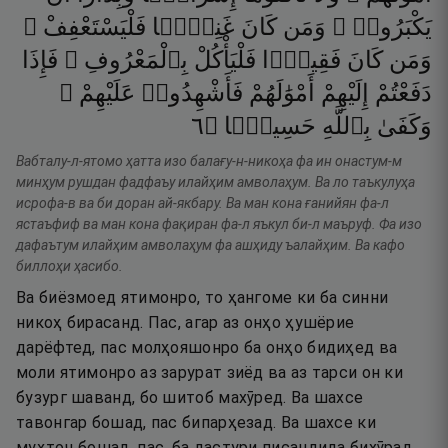
يَكْبَرُوا۟ ۚ
وَمَن
كَانَ
غَنِيًّۭا
فَلْيَسْتَعْفِفْ ۖ
وَمَن
كَانَ
فَقِيرًۭا
فَلْيَأْكُلْ
بِٱلْمَعْرُوفِ ۚ
فَإِذَا
دَفَعْتُمْ
إِلَيْهِمْ
أَمْوَٰلَهُمْ
فَأَشْهِدُوا۟
عَلَيْهِمْ ۚ
٦
۝
حَسِيبًۭا
بِٱللَّهِ
وَكَفَىٰ
Вабталу-л-ятомо ҳатта изо балағу-н-никоҳа фа ин онастум-м
минҳум рушдан фадфаъу илайҳим амволаҳум. Ва ло таъкулуҳа
исрофа-в ва би доран ай-якбару. Ва ман кона ғанийян фа-л
ястаъфиф ва ман кона фақиран фа-л яъкул би-л маъруф. Фа изо
дафаътум илайҳим амволаҳум фа ашҳиду ъалайҳим. Ва кафо
биллоҳи ҳасибо.
Ва биёзмоед ятимонро, то ҳангоме ки ба синни
никоҳ бирасанд. Пас, агар аз онҳо ҳушёрие
дарёфтед, пас молҳояшонро ба онҳо бидиҳед ва
моли ятимонро аз зарурат зиёд ва аз тарси он ки
бузург шаванд, бо шитоб махӯред. Ва шахсе
тавонгар бошад, пас бипарҳезад. Ва шахсе ки
муҳтоҷ бошад, пас, ба дастури писандида бихӯрад.