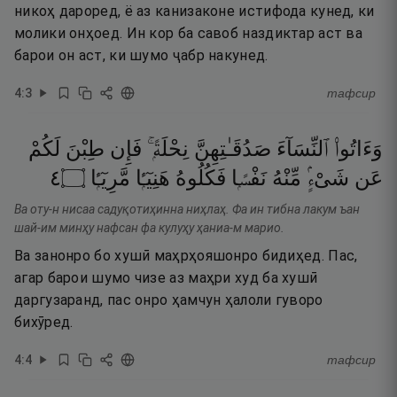
никоҳ дароред, ё аз канизаконе истифода кунед, ки
молики онҳоед. Ин кор ба савоб наздиктар аст ва
барои он аст, ки шумо ҷабр накунед.
4
:
3
тафсир
وَءَاتُوا۟
ٱلنِّسَآءَ
صَدُقَـٰتِهِنَّ
نِحْلَةًۭ ۚ
فَإِن
طِبْنَ
لَكُمْ
٤
۝
مَّرِيٓـًۭٔا
هَنِيٓـًۭٔا
فَكُلُوهُ
نَفْسًۭا
مِّنْهُ
شَىْءٍۢ
عَن
Ва оту-н нисаа садуқотиҳинна ниҳлаҳ. Фа ин тибна лакум ъан
шай-им минҳу нафсан фа кулуҳу ҳаниа-м марио.
Ва занонро бо хушӣ маҳрҳояшонро бидиҳед. Пас,
агар барои шумо чизе аз маҳри худ ба хушӣ
даргузаранд, пас онро ҳамчун ҳалоли гуворо
бихӯред.
4
:
4
тафсир