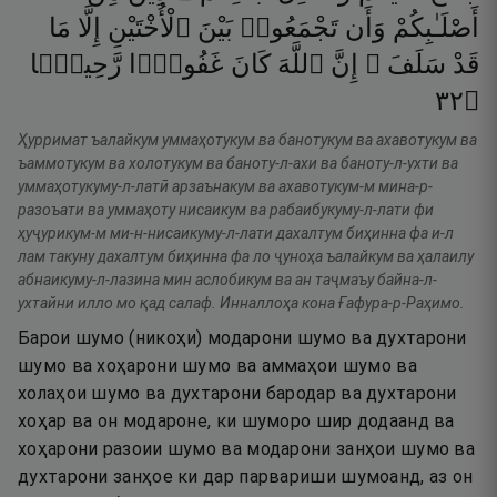
أَصْلَـٰبِكُمْ
وَأَن
تَجْمَعُوا۟
بَيْنَ
ٱلْأُخْتَيْنِ
إِلَّا
مَا
قَدْ
سَلَفَ ۗ
إِنَّ
ٱللَّهَ
كَانَ
غَفُورًۭا
رَّحِيمًۭا
٢٣
۝
Ҳурримат ъалайкум уммаҳотукум ва банотукум ва ахавотукум ва
ъаммотукум ва холотукум ва баноту-л-ахи ва баноту-л-ухти ва
уммаҳотукуму-л-латӣ арзаънакум ва ахавотукум-м мина-р-
разоъати ва уммаҳоту нисаикум ва рабаибукуму-л-лати фи
ҳуҷурикум-м ми-н-нисаикуму-л-лати дахалтум биҳинна фа и-л
лам такуну дахалтум биҳинна фа ло ҷуноҳа ъалайкум ва ҳалаилу
абнаикуму-л-лазина мин аслобикум ва ан таҷмаъу байна-л-
ухтайни илло мо қад салаф. Инналлоҳа кона Ғафура-р-Раҳимо.
Барои шумо (никоҳи) модарони шумо ва духтарони
шумо ва хоҳарони шумо ва аммаҳои шумо ва
холаҳои шумо ва духтарони бародар ва духтарони
хоҳар ва он модароне, ки шуморо шир додаанд ва
хоҳарони разоии шумо ва модарони занҳои шумо ва
духтарони занҳое ки дар парвариши шумоанд, аз он