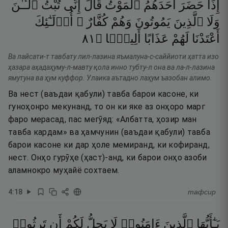
إِذَا
حَضَرَ
أَحَدَهُمُ
ٱلْمَوْتُ
قَالَ
إِنِّى
تُبْتُ
ٱلْـَٔـٰنَ
وَلَا
ٱلَّذِينَ
يَمُوتُونَ
وَهُمْ
كُفَّارٌ ۚ
أُو۟لَـٰٓئِكَ
١٨
۝
أَلِيمًۭا
عَذَابًا
لَهُمْ
أَعْتَدْنَا
Ва лайсати-т тавбату лил-лазина яъмалуна-с-саййиоти ҳатта изо
ҳазара аҳадаҳуму-л-мавту қола инно тубту-л она ва ла-л-лазина
ямутуна ва ҳум куффор. Улаика аътадно лаҳум ъазобан алимо.
Ва нест (ваъдаи қабули) тавба барои касоне, ки
гуноҳонро мекунанд, то он ки яке аз онҳоро марг
фаро мерасад, пас мегӯяд: «Албатта, ҳозир ман
тавба кардам» ва ҳамчунин (ваъдаи қабули) тавба
барои касоне ки дар ҳоле мемиранд, ки кофиранд,
нест. Онҳо гурӯҳе (ҳаст)-анд, ки барои онҳо азоби
аламнокро муҳайё сохтаем.
4
:
18
тафсир
يَـٰٓأَيُّهَا
ٱلَّذِينَ
ءَامَنُوا۟
لَا
يَحِلُّ
لَكُمْ
أَن
تَرِثُوا۟