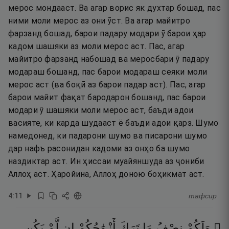
мерос мондааст. Ва агар ворис як духтар бошад, пас
ними моли мерос аз они ӯст. Ва агар майитро
фарзанд бошад, барои падару модари ӯ барои ҳар
кадом шашяки аз моли мерос аст. Пас, агар
майитро фарзанд набошад ва меросбари ӯ падару
модараш бошанд, пас барои модараш сеяки моли
мерос аст (ва боқӣ аз барои падар аст). Пас, агар
барои майит фақат бародарон бошанд, пас барои
модари ӯ шашяки моли мерос аст, баъди адои
васияте, ки карда шудааст ё баъди адои қарз. Шумо
намедонед, ки падарони шумо ва писарони шумо
дар нафъ расонидан кадоми аз онҳо ба шумо
наздиктар аст. Ин ҳиссаи муайяншуда аз ҷониби
Аллоҳ аст. Ҳаройина, Аллоҳ доною боҳикмат аст.
4
:
11
тафсир
۞ وَلَكُمْ
نِصْفُ
مَا
تَرَكَ
أَزْوَٰجُكُمْ
إِن
لَّمْ
يَكُن