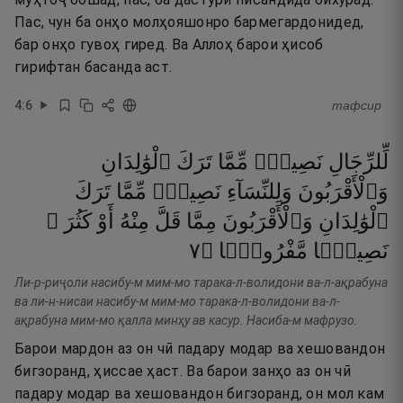
Пас, чун ба онҳо молҳояшонро бармегардонидед,
бар онҳо гувоҳ гиред. Ва Аллоҳ барои ҳисоб
гирифтан басанда аст.
4
:
6
тафсир
لِّلرِّجَالِ
نَصِيبٌۭ
مِّمَّا
تَرَكَ
ٱلْوَٰلِدَانِ
وَٱلْأَقْرَبُونَ
وَلِلنِّسَآءِ
نَصِيبٌۭ
مِّمَّا
تَرَكَ
ٱلْوَٰلِدَانِ
وَٱلْأَقْرَبُونَ
مِمَّا
قَلَّ
مِنْهُ
أَوْ
كَثُرَ ۚ
٧
۝
مَّفْرُوضًۭا
نَصِيبًۭا
Ли-р-риҷоли насибу-м мим-мо тарака-л-волидони ва-л-ақрабуна
ва ли-н-нисаи насибу-м мим-мо тарака-л-волидони ва-л-
ақрабуна мим-мо қалла минҳу ав касур. Насиба-м мафрузо.
Барои мардон аз он чӣ падару модар ва хешовандон
бигзоранд, ҳиссае ҳаст. Ва барои занҳо аз он чӣ
падару модар ва хешовандон бигзоранд, он мол кам