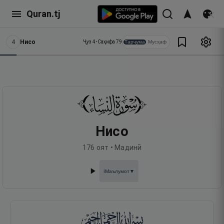
Quran.tj
4
Нисо
Тарҷума
Мусҳаф
Ҷуз
4
•
Саҳифа
79
Нисо
176
оят •
Мадинӣ
Маълумот
▼
ℹ️