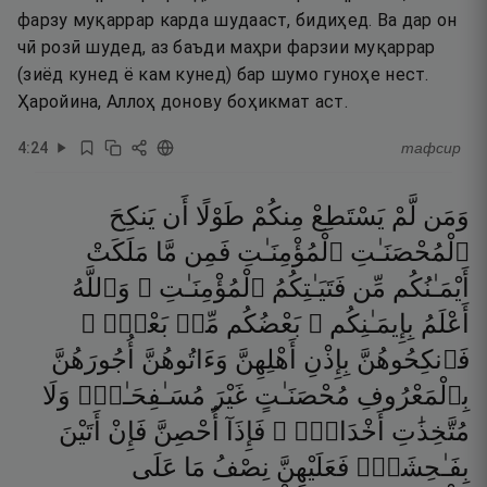
фарзу муқаррар карда шудааст, бидиҳед. Ва дар он
чӣ розӣ шудед, аз баъди маҳри фарзии муқаррар
(зиёд кунед ё кам кунед) бар шумо гуноҳе нест.
Ҳаройина, Аллоҳ донову боҳикмат аст.
4
:
24
тафсир
وَمَن
لَّمْ
يَسْتَطِعْ
مِنكُمْ
طَوْلًا
أَن
يَنكِحَ
ٱلْمُحْصَنَـٰتِ
ٱلْمُؤْمِنَـٰتِ
فَمِن
مَّا
مَلَكَتْ
أَيْمَـٰنُكُم
مِّن
فَتَيَـٰتِكُمُ
ٱلْمُؤْمِنَـٰتِ ۚ
وَٱللَّهُ
أَعْلَمُ
بِإِيمَـٰنِكُم ۚ
بَعْضُكُم
مِّنۢ
بَعْضٍۢ ۚ
فَٱنكِحُوهُنَّ
بِإِذْنِ
أَهْلِهِنَّ
وَءَاتُوهُنَّ
أُجُورَهُنَّ
بِٱلْمَعْرُوفِ
مُحْصَنَـٰتٍ
غَيْرَ
مُسَـٰفِحَـٰتٍۢ
وَلَا
مُتَّخِذَٰتِ
أَخْدَانٍۢ ۚ
فَإِذَآ
أُحْصِنَّ
فَإِنْ
أَتَيْنَ
بِفَـٰحِشَةٍۢ
فَعَلَيْهِنَّ
نِصْفُ
مَا
عَلَى