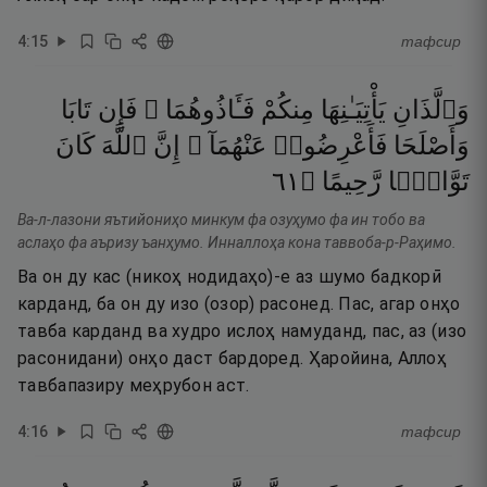
4
:
15
тафсир
وَٱلَّذَانِ
يَأْتِيَـٰنِهَا
مِنكُمْ
فَـَٔاذُوهُمَا ۖ
فَإِن
تَابَا
وَأَصْلَحَا
فَأَعْرِضُوا۟
عَنْهُمَآ ۗ
إِنَّ
ٱللَّهَ
كَانَ
١٦
۝
رَّحِيمًا
تَوَّابًۭا
Ва-л-лазони яътийониҳо минкум фа озуҳумо фа ин тобо ва
аслаҳо фа аъризу ъанҳумо. Инналлоҳа кона таввоба-р-Раҳимо.
Ва он ду кас (никоҳ нодидаҳо)-е аз шумо бадкорӣ
карданд, ба он ду изо (озор) расонед. Пас, агар онҳо
тавба карданд ва худро ислоҳ намуданд, пас, аз (изо
расонидани) онҳо даст бардоред. Ҳаройина, Аллоҳ
тавбапазиру меҳрубон аст.
4
:
16
тафсир