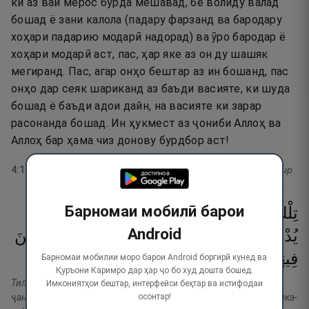
ки аз вай мерос бурда мешавад, бе волиду валад
бошад ё зани калола (падару фарзанд ва бародару
хоҳари падарию модарӣ надорад) ва ӯро бародар ё
хоҳари модарӣ аст, пас, ҳар яке аз он ду шашяк
мегиранд. Пас, агар онҳо бештар аз ин бошанд, пас
онҳо дар сеяк шариканд аз баъди васияте, ки шуда
бошад ё баъди адои дайн, на васияте ки зарар
расонанда бошад. Ин ҳукмест аз ҷониби Аллоҳ ва
Аллоҳ бар ҳама чиз донову бурдбор аст!
4
:
12
тафсир
Барномаи мобилӣ барои
تِلْكَ
حُدُودُ
ٱللَّهِ ۚ
وَمَن
يُطِعِ
ٱللَّهَ
وَرَسُولَهُۥ
Android
يُدْخِلْهُ
جَنَّـٰتٍۢ
تَجْرِى
مِن
تَحْتِهَا
ٱلْأَنْهَـٰرُ
خَـٰلِدِينَ
١٣
۝
ٱلْعَظِيمُ
ٱلْفَوْزُ
وَذَٰلِكَ
فِيهَا ۚ
Барномаи мобилии моро барои Android боргирӣ кунед ва
Қуръони Каримро дар ҳар ҷо бо худ дошта бошед.
Тилка ҳудудуллоҳ. Ва ма-н ютиъиллоҳа ва расулаҳу юдхилҳу
Имкониятҳои бештар, интерфейси беҳтар ва истифодаи
осонтар!
ҷаннотин таҷри мин таҳтиҳал анҳору холидина фиҳо. Ва золика-