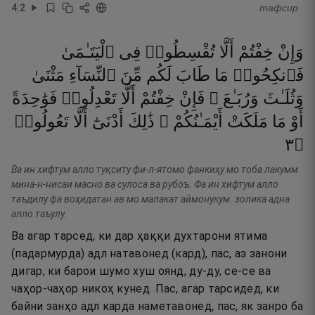
4
:
2
тафсир
وَإِنْ
خِفْتُمْ
أَلَّا
تُقْسِطُوا۟
فِى
ٱلْيَتَـٰمَىٰ
فَٱنكِحُوا۟
مَا
طَابَ
لَكُم
مِّنَ
ٱلنِّسَآءِ
مَثْنَىٰ
وَثُلَـٰثَ
وَرُبَـٰعَ ۖ
فَإِنْ
خِفْتُمْ
أَلَّا
تَعْدِلُوا۟
فَوَٰحِدَةً
أَوْ
مَا
مَلَكَتْ
أَيْمَـٰنُكُمْ ۚ
ذَٰلِكَ
أَدْنَىٰٓ
أَلَّا
تَعُولُوا۟
٣
۝
Ва ин хифтум алло туқситу фи-л-ятомо фанкиҳу мо тоба лакумм
мина-н-нисаи масно ва сулоса ва рубоъ. Фа ин хифтум алло
таъдилу фа воҳидатан ав мо малакат аймонукум. золика адна
алло таъулу.
Ва агар тарсед, ки дар ҳаққи духтарони ятима
(падармурда) адл натавонед (кард), пас, аз занони
дигар, ки барои шумо хуш оянд, ду-ду, се-се ва
чаҳор-чаҳор никоҳ кунед. Пас, агар тарсидед, ки
байни занҳо адл карда наметавонед, пас, як занро ба