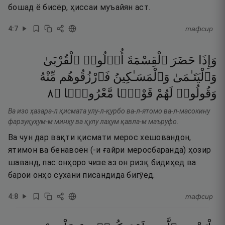
бошад ё бисёр, ҳиссаи муъайян аст.
4
:
7
тафсир
وَإِذَا
حَضَرَ
ٱلْقِسْمَةَ
أُو۟لُوا۟
ٱلْقُرْبَىٰ
وَٱلْيَتَـٰمَىٰ
وَٱلْمَسَـٰكِينُ
فَٱرْزُقُوهُم
مِّنْهُ
٨
۝
مَّعْرُوفًۭا
قَوْلًۭا
لَهُمْ
وَقُولُوا۟
Ва изо ҳазара-л қисмата улу-л-қурбо ва-л-ятомо ва-л-масокину
фарзуқуҳум-м минҳу ва қулу лаҳум қавла-м маъруфо.
Ва чун дар вақти қисмати мерос хешовандон,
ятимон ва бенавоён (-и ғайри меросбаранда) ҳозир
шаванд, пас онҳоро чизе аз он ризқ бидиҳед ва
барои онҳо сухани писандида бигӯед.
4
:
8
тафсир