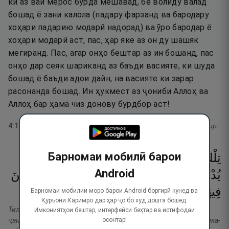
ки аз вай мерос бурда мешавад, бе волиду валад
бошад ё зани калола (падару фарзанд ва бародару
хоҳари падарию модарӣ надорад) ва ӯро бародар ё
хоҳари модарӣ аст, пас, ҳар яке аз он ду шашяк
мегиранд. Пас, агар онҳо бештар аз ин бошанд, пас
онҳо дар сеяк шариканд аз баъди васияте, ки шуда
бошад ё баъди адои дайн, на васияте ки зарар
расонанда бошад. Ин ҳукмест аз ҷониби Аллоҳ ва
Аллоҳ бар ҳама чиз донову бурдбор аст!
4
:
12
тафсир
Барномаи мобилӣ барои
تِلْكَ
حُدُودُ
ٱللَّهِ ۚ
وَمَن
يُطِعِ
ٱللَّهَ
وَرَسُولَهُۥ
Android
يُدْخِلْهُ
جَنَّـٰتٍۢ
تَجْرِى
مِن
تَحْتِهَا
ٱلْأَنْهَـٰرُ
خَـٰلِدِينَ
١٣
۝
ٱلْعَظِيمُ
ٱلْفَوْزُ
وَذَٰلِكَ
فِيهَا ۚ
Барномаи мобилии моро барои Android боргирӣ кунед ва
Қуръони Каримро дар ҳар ҷо бо худ дошта бошед.
Тилка ҳудудуллоҳ. Ва ма-н ютиъиллоҳа ва расулаҳу юдхилҳу
Имкониятҳои бештар, интерфейси беҳтар ва истифодаи
осонтар!
ҷаннотин таҷри мин таҳтиҳал анҳору холидина фиҳо. Ва золика-