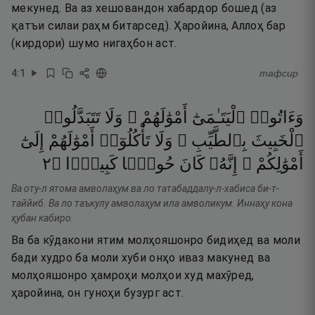
мекунед. Ва аз хешовандон хабардор бошед (аз
қатъи силаи раҳм битарсед). Ҳаройина, Аллоҳ бар
(кирдори) шумо нигаҳбон аст.
4
:
1
тафсир
وَءَاتُوا۟
ٱلْيَتَـٰمَىٰٓ
أَمْوَٰلَهُمْ ۖ
وَلَا
تَتَبَدَّلُوا۟
ٱلْخَبِيثَ
بِٱلطَّيِّبِ ۖ
وَلَا
تَأْكُلُوٓا۟
أَمْوَٰلَهُمْ
إِلَىٰٓ
٢
۝
كَبِيرًۭا
حُوبًۭا
كَانَ
إِنَّهُۥ
أَمْوَٰلِكُمْ ۚ
Ва оту-л ятома амволаҳум ва ло татабаддалу-л-хабиса би-т-
таййиб. Ва ло таъкулу амволаҳум ила амволикум. Иннаҳу кона
ҳубан кабиро.
Ва ба кӯдакони ятим молҳояшонро бидиҳед ва моли
бади худро ба моли хуби онҳо иваз макунед ва
молҳояшонро ҳамроҳи молҳои худ махӯред,
ҳаройина, он гуноҳи бузург аст.