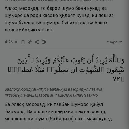
Аллоҳ мехоҳад, то барои шумо баён кунад ва
шуморо ба роҳи касоне ҳидоят кунад, ки пеш аз
шумо буданд ва шуморо бибахшояд ва Аллоҳ
донову боҳикмат аст.
4
:
26
тафсир
وَٱللَّهُ
يُرِيدُ
أَن
يَتُوبَ
عَلَيْكُمْ
وَيُرِيدُ
ٱلَّذِينَ
يَتَّبِعُونَ
ٱلشَّهَوَٰتِ
أَن
تَمِيلُوا۟
مَيْلًا
عَظِيمًۭا
٢٧
۝
Валлоҳу юриду ан-ятуба ъалайкум ва юриду-л лазина
яттабиъуна-ш-шаҳавоти ан тамилу майлан ъазимо.
Ва Аллоҳ мехоҳад, ки тавбаи шуморо қабул
фармояд. Ва ононе ки пайрави шаҳватҳоянд,
мехоҳанд ки шумо (ба бадиҳо) сахт майл кунед.