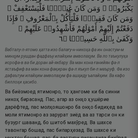
يَكْبَرُوا۟ ۚ
وَمَن
كَانَ
غَنِيًّۭا
فَلْيَسْتَعْفِفْ ۖ
وَمَن
كَانَ
فَقِيرًۭا
فَلْيَأْكُلْ
بِٱلْمَعْرُوفِ ۚ
فَإِذَا
دَفَعْتُمْ
إِلَيْهِمْ
أَمْوَٰلَهُمْ
فَأَشْهِدُوا۟
عَلَيْهِمْ ۚ
٦
۝
حَسِيبًۭا
بِٱللَّهِ
وَكَفَىٰ
Вабталу-л-ятомо ҳатта изо балағу-н-никоҳа фа ин онастум-м
минҳум рушдан фадфаъу илайҳим амволаҳум. Ва ло таъкулуҳа
исрофа-в ва би доран ай-якбару. Ва ман кона ғанийян фа-л
ястаъфиф ва ман кона фақиран фа-л яъкул би-л маъруф. Фа изо
дафаътум илайҳим амволаҳум фа ашҳиду ъалайҳим. Ва кафо
биллоҳи ҳасибо.
Ва биёзмоед ятимонро, то ҳангоме ки ба синни
никоҳ бирасанд. Пас, агар аз онҳо ҳушёрие
дарёфтед, пас молҳояшонро ба онҳо бидиҳед ва
моли ятимонро аз зарурат зиёд ва аз тарси он ки
бузург шаванд, бо шитоб махӯред. Ва шахсе
тавонгар бошад, пас бипарҳезад. Ва шахсе ки
муҳтоҷ бошад, пас, ба дастури писандида бихӯрад.