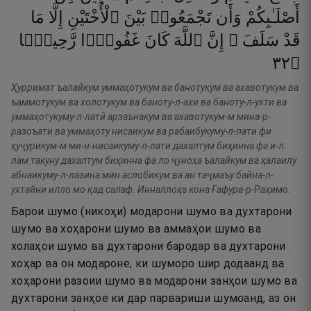
أَصْلَـٰبِكُمْ
وَأَن
تَجْمَعُوا۟
بَيْنَ
ٱلْأُخْتَيْنِ
إِلَّا
مَا
قَدْ
سَلَفَ ۗ
إِنَّ
ٱللَّهَ
كَانَ
غَفُورًۭا
رَّحِيمًۭا
٢٣
۝
Ҳурримат ъалайкум уммаҳотукум ва банотукум ва ахавотукум ва
ъаммотукум ва холотукум ва баноту-л-ахи ва баноту-л-ухти ва
уммаҳотукуму-л-латӣ арзаънакум ва ахавотукум-м мина-р-
разоъати ва уммаҳоту нисаикум ва рабаибукуму-л-лати фи
ҳуҷурикум-м ми-н-нисаикуму-л-лати дахалтум биҳинна фа и-л
лам такуну дахалтум биҳинна фа ло ҷуноҳа ъалайкум ва ҳалаилу
абнаикуму-л-лазина мин аслобикум ва ан таҷмаъу байна-л-
ухтайни илло мо қад салаф. Инналлоҳа кона Ғафура-р-Раҳимо.
Барои шумо (никоҳи) модарони шумо ва духтарони
шумо ва хоҳарони шумо ва аммаҳои шумо ва
холаҳои шумо ва духтарони бародар ва духтарони
хоҳар ва он модароне, ки шуморо шир додаанд ва
хоҳарони разоии шумо ва модарони занҳои шумо ва
духтарони занҳое ки дар парвариши шумоанд, аз он