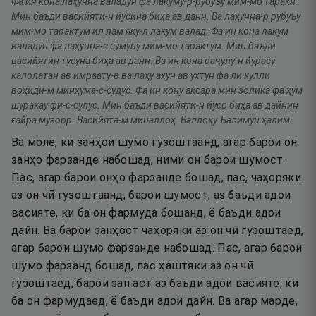
Фа ин кона лаҳунна валадун фа лакуму-р-рубуъу мим-мо таракн.
Мин баъди васийяти-н йусина биҳа ав данн. Ва лаҳунна-р рубуъу
мим-мо тарактум ил лам яку-л лакум валад. Фа ин кона лакум
валадун фа лаҳунна-с сумуну мим-мо тарактум. Мин баъди
васийятин тусуна биҳа ав данн. Ва ин кона раҷулу-н йурасу
калолатан ав имраату-в ва лаҳу ахун ав ухтун фа ли кулли
воҳиди-м минҳума-с-судус. Фа ин кону аксара мин золика фа ҳум
шуракау фи-с-сулус. Мин баъди васийяти-н йусо биҳа ав дайнин
ғайра музорр. Васийята-м миналлоҳ. Валлоҳу Ъалимун ҳалим.
Ва моле, ки занҳои шумо гузоштаанд, агар барои он
занҳо фарзанде набошад, ними он барои шумост.
Пас, агар барои онҳо фарзанде бошад, пас, чаҳоряки
аз он чӣ гузоштаанд, барои шумост, аз баъди адои
васияте, ки ба он фармуда бошанд, ё баъди адои
дайн. Ва барои занҳост чаҳоряки аз он чӣ гузоштаед,
агар барои шумо фарзанде набошад. Пас, агар барои
шумо фарзанд бошад, пас ҳаштяки аз он чӣ
гузоштаед, барои зан аст аз баъди адои васияте, ки
ба он фармудаед, ё баъди адои дайн. Ва агар марде,