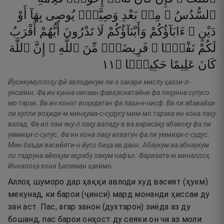
ٱلسُّدُسُ ۚ
مِنۢ
بَعْدِ
وَصِيَّةٍۢ
يُوصِى
بِهَآ
أَوْ
دَيْنٍ ۗ
ءَابَآؤُكُمْ
وَأَبْنَآؤُكُمْ
لَا
تَدْرُونَ
أَيُّهُمْ
أَقْرَبُ
لَكُمْ
نَفْعًۭا ۚ
فَرِيضَةًۭ
مِّنَ
ٱللَّهِ ۗ
إِنَّ
ٱللَّهَ
١١
۝
حَكِيمًۭا
عَلِيمًا
كَانَ
Йусикумуллоҳу фӣ авлодикум ли-з закари мислу ҳаззи-л-
унсаянн. Фа ин кунна нисаан фавқаснатайни фа лаҳунна сулусо
мо тарак. Ва ин конат воҳидатан фа лаҳа-н-нисф. Ва ли абавайҳи
ли кулли воҳиди-м минҳума-с-судусу мим-мо тарака ин кона лаҳу
валад. Фа ил лам яку-л лаҳу валаду-в ва варисаҳу абавоҳу фа ли
уммиҳи-с-сулус. Фа ин кона лаҳу ихватун фа ли уммиҳи-с-судус.
Мин баъди васийяти-н йусо биҳа ав данн. Абаукум ва абнаукум
ло тадруна айюҳум ақрабу лакум нафъо. Фаризата-м миналлоҳ.
Инналоҳа кона Ъалиман ҳакимо.
Аллоҳ шуморо дар ҳаққи авлоди худ васият (ҳукм)
мекунад, ки барои (ҷинси) мард монанди ҳиссаи ду
зан аст. Пас, агар занон (духтарон) зиёда аз ду
бошанд, пас барои онҳост ду сеяки он чи аз моли