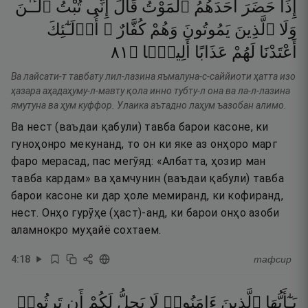
إِذَا
حَضَرَ
أَحَدَهُمُ
ٱلْمَوْتُ
قَالَ
إِنِّى
تُبْتُ
ٱلْـَٔـٰنَ
وَلَا
ٱلَّذِينَ
يَمُوتُونَ
وَهُمْ
كُفَّارٌ ۚ
أُو۟لَـٰٓئِكَ
١٨
۝
أَلِيمًۭا
عَذَابًا
لَهُمْ
أَعْتَدْنَا
Ва лайсати-т тавбату лил-лазина яъмалуна-с-саййиоти ҳатта изо
ҳазара аҳадаҳуму-л-мавту қола инно тубту-л она ва ла-л-лазина
ямутуна ва ҳум куффор. Улаика аътадно лаҳум ъазобан алимо.
Ва нест (ваъдаи қабули) тавба барои касоне, ки
гуноҳонро мекунанд, то он ки яке аз онҳоро марг
фаро мерасад, пас мегӯяд: «Албатта, ҳозир ман
тавба кардам» ва ҳамчунин (ваъдаи қабули) тавба
барои касоне ки дар ҳоле мемиранд, ки кофиранд,
нест. Онҳо гурӯҳе (ҳаст)-анд, ки барои онҳо азоби
аламнокро муҳайё сохтаем.
4
:
18
тафсир
يَـٰٓأَيُّهَا
ٱلَّذِينَ
ءَامَنُوا۟
لَا
يَحِلُّ
لَكُمْ
أَن
تَرِثُوا۟