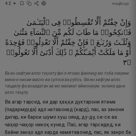
4
:
2
тафсир
وَإِنْ
خِفْتُمْ
أَلَّا
تُقْسِطُوا۟
فِى
ٱلْيَتَـٰمَىٰ
فَٱنكِحُوا۟
مَا
طَابَ
لَكُم
مِّنَ
ٱلنِّسَآءِ
مَثْنَىٰ
وَثُلَـٰثَ
وَرُبَـٰعَ ۖ
فَإِنْ
خِفْتُمْ
أَلَّا
تَعْدِلُوا۟
فَوَٰحِدَةً
أَوْ
مَا
مَلَكَتْ
أَيْمَـٰنُكُمْ ۚ
ذَٰلِكَ
أَدْنَىٰٓ
أَلَّا
تَعُولُوا۟
٣
۝
Ва ин хифтум алло туқситу фи-л-ятомо фанкиҳу мо тоба лакумм
мина-н-нисаи масно ва сулоса ва рубоъ. Фа ин хифтум алло
таъдилу фа воҳидатан ав мо малакат аймонукум. золика адна
алло таъулу.
Ва агар тарсед, ки дар ҳаққи духтарони ятима
(падармурда) адл натавонед (кард), пас, аз занони
дигар, ки барои шумо хуш оянд, ду-ду, се-се ва
чаҳор-чаҳор никоҳ кунед. Пас, агар тарсидед, ки
байни занҳо адл карда наметавонед, пас, як занро ба