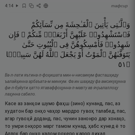
4
:
14
тафсир
وَٱلَّـٰتِى
يَأْتِينَ
ٱلْفَـٰحِشَةَ
مِن
نِّسَآئِكُمْ
فَٱسْتَشْهِدُوا۟
عَلَيْهِنَّ
أَرْبَعَةًۭ
مِّنكُمْ ۖ
فَإِن
شَهِدُوا۟
فَأَمْسِكُوهُنَّ
فِى
ٱلْبُيُوتِ
حَتَّىٰ
يَتَوَفَّىٰهُنَّ
ٱلْمَوْتُ
أَوْ
يَجْعَلَ
ٱللَّهُ
لَهُنَّ
سَبِيلًۭا
١٥
۝
Ва-л-лати яътина-л-фоҳишата мин-н-нисаикум фасташҳиду
ъалайҳинна арбаъата-м минкум. Фа ин шаҳиду фа амсикуҳунна
фи-л-буйути ҳатто ятаваффоҳунна-л-мавту ав яҷъалаллоҳу
лаҳунна сабило.
Касе аз занҳои шумо фаҳш (зино) кунанд, пас, аз
худатон бар онҳо чаҳор мардро гувоҳ талабед, пас,
агар гувоҳӣ доданд, пас, чунин занонро дар хонаҳо,
то умри онҳоро марг тамом кунад, ҳабс кунед ё то
Аллоҳ бар онҳо кадом роҳеро қарор диҳад.