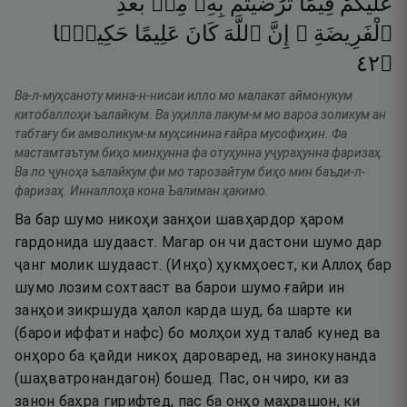
عَلَيْكُمْ
فِيمَا
تَرَٰضَيْتُم
بِهِۦ
مِنۢ
بَعْدِ
ٱلْفَرِيضَةِ ۚ
إِنَّ
ٱللَّهَ
كَانَ
عَلِيمًا
حَكِيمًۭا
٢٤
۝
Ва-л-муҳсаноту мина-н-нисаи илло мо малакат аймонукум
китобаллоҳи ъалайкум. Ва уҳилла лакум-м мо вароа золикум ан
табтағу би амволикум-м муҳсинина ғайра мусофиҳин. Фа
мастамтаътум биҳо минҳунна фа отуҳунна уҷураҳунна фаризаҳ.
Ва ло ҷуноҳа ъалайкум фи мо тарозайтум биҳо мин баъди-л-
фаризаҳ. Инналлоҳа кона Ъалиман ҳакимо.
Ва бар шумо никоҳи занҳои шавҳардор ҳаром
гардонида шудааст. Магар он чи дастони шумо дар
ҷанг молик шудааст. (Инҳо) ҳукмҳоест, ки Аллоҳ бар
шумо лозим сохтааст ва барои шумо ғайри ин
занҳои зикршуда ҳалол карда шуд, ба шарте ки
(барои иффати нафс) бо молҳои худ талаб кунед ва
онҳоро ба қайди никоҳ дароваред, на зинокунанда
(шаҳватронандагон) бошед. Пас, он чиро, ки аз
занон баҳра гирифтед, пас ба онҳо маҳрашон, ки