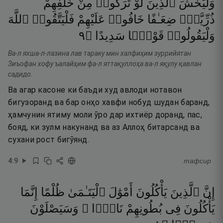
وَلْيَخْشَ
ٱلَّذِينَ
لَوْ
تَرَكُوا۟
مِنْ
خَلْفِهِمْ
ذُرِّيَّةًۭ
ضِعَـٰفًا
خَافُوا۟
عَلَيْهِمْ
فَلْيَتَّقُوا۟
ٱللَّهَ
٩
۝
سَدِيدًا
قَوْلًۭا
وَلْيَقُولُوا۟
Ва-л яхша-л-лазина лав тараку мин халфиҳим зуррийятан
Зиъофан хофу ъалайҳим фа-л яттақуллоҳа ва-л яқулу қавлан
садидо.
Ва агар касоне ки баъди худ авлоди нотавон
бигузоранд ва бар онҳо хавфи нобуд шудан баранд,
ҳамчунин ятиму моли ӯро дар ихтиёр доранд, пас,
бояд, ки зулм накунанд ва аз Аллоҳ битарсанд ва
сухани рост бигӯянд.
4
:
9
тафсир
إِنَّ
ٱلَّذِينَ
يَأْكُلُونَ
أَمْوَٰلَ
ٱلْيَتَـٰمَىٰ
ظُلْمًا
إِنَّمَا
يَأْكُلُونَ
فِى
بُطُونِهِمْ
نَارًۭا ۖ
وَسَيَصْلَوْنَ