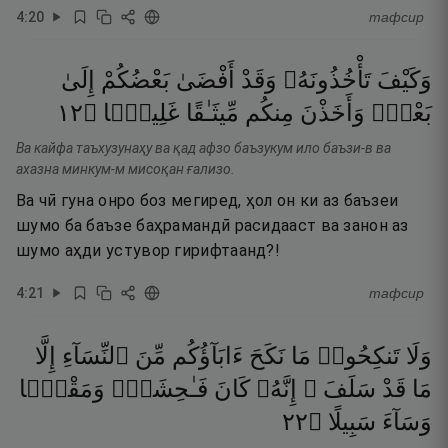
4
:
20
тафсир
وَكَيْفَ
تَأْخُذُونَهُۥ
وَقَدْ
أَفْضَىٰ
بَعْضُكُمْ
إِلَىٰ
٢١
۝
غَلِيظًۭا
مِّيثَـٰقًا
مِنكُم
وَأَخَذْنَ
بَعْضٍۢ
Ва кайфа таъхузунаҳу ва қад афзо баъзукум ило баъзи-в ва
ахазна минкум-м мисоқан ғализо.
Ва чӣ гуна онро боз мегиред, ҳол он ки аз баъзеи
шумо ба баъзе баҳрамандӣ расидааст ва занон аз
шумо аҳди устувор гирифтаанд?!
4
:
21
тафсир
وَلَا
تَنكِحُوا۟
مَا
نَكَحَ
ءَابَآؤُكُم
مِّنَ
ٱلنِّسَآءِ
إِلَّا
مَا
قَدْ
سَلَفَ ۚ
إِنَّهُۥ
كَانَ
فَـٰحِشَةًۭ
وَمَقْتًۭا
٢٢
۝
سَبِيلًا
وَسَآءَ