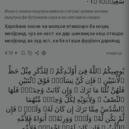
١٠
۝
سَعِيرًۭا
Инна-л лазина яъкулуна амвола-л-ятомо зулман иннамо
яъкулуна фи бутуниҳим нора-в ва саяславна саъиро.
Ҳаройина ононе ки молҳои ятимонро ба ноҳақ
мехӯранд, ҷуз ин нест ки дар шикамҳои хеш оташро
мехӯранд ва зуд аст, ки ба оташи фурӯзон дароянд.
4
:
10
тафсир
يُوصِيكُمُ
ٱللَّهُ
فِىٓ
أَوْلَـٰدِكُمْ ۖ
لِلذَّكَرِ
مِثْلُ
حَظِّ
ٱلْأُنثَيَيْنِ ۚ
فَإِن
كُنَّ
نِسَآءًۭ
فَوْقَ
ٱثْنَتَيْنِ
فَلَهُنَّ
ثُلُثَا
مَا
تَرَكَ ۖ
وَإِن
كَانَتْ
وَٰحِدَةًۭ
فَلَهَا
ٱلنِّصْفُ ۚ
وَلِأَبَوَيْهِ
لِكُلِّ
وَٰحِدٍۢ
مِّنْهُمَا
ٱلسُّدُسُ
مِمَّا
تَرَكَ
إِن
كَانَ
لَهُۥ
وَلَدٌۭ ۚ
فَإِن
لَّمْ
يَكُن
لَّهُۥ
وَلَدٌۭ
وَوَرِثَهُۥٓ
أَبَوَاهُ
فَلِأُمِّهِ
ٱلثُّلُثُ ۚ
فَإِن
كَانَ
لَهُۥٓ
إِخْوَةٌۭ
فَلِأُمِّهِ