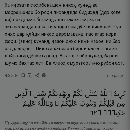
ба иҷозати соҳибонашон никоҳ кунед ва
маҳрашонро бо роҳи писандида бидиҳед (дар ҳоле
ки) покдоман бошанду на шаҳватпарасти
зинокунанда ва на гирандагони дӯсти пинҳонӣ. Чун
онҳо дар қайди никоҳ даромаданд, пас агар кори
фаҳш (зино) кунанд, ҷазои онҳо ними ҷазое, ки бар
озодзанҳост. Никоҳи канизон барои касест, ки аз
вайронгардӣ метарсад. Ва агар сабр кунед, барои
шумо беҳтар аст. Ва Аллоҳ омурзгору меҳрубон аст.
4
:
25
тафсир
يُرِيدُ
ٱللَّهُ
لِيُبَيِّنَ
لَكُمْ
وَيَهْدِيَكُمْ
سُنَنَ
ٱلَّذِينَ
مِن
قَبْلِكُمْ
وَيَتُوبَ
عَلَيْكُمْ ۗ
وَٱللَّهُ
عَلِيمٌ
٢٦
۝
حَكِيمٌۭ
Юридуллоҳу ли юбаййина лакум ва яҳдиякум сунана-л-лазина
мин қабликум ва ятуба ъалайкум. Валлоҳу Ъалимун ҳаким.