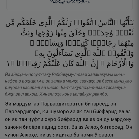
يَـٰٓأَيُّهَا
ٱلنَّاسُ
ٱتَّقُوا۟
رَبَّكُمُ
ٱلَّذِى
خَلَقَكُم
مِّن
نَّفْسٍۢ
وَٰحِدَةٍۢ
وَخَلَقَ
مِنْهَا
زَوْجَهَا
وَبَثَّ
مِنْهُمَا
رِجَالًۭا
كَثِيرًۭا
وَنِسَآءًۭ ۚ
وَٱتَّقُوا۟
ٱللَّهَ
ٱلَّذِى
تَسَآءَلُونَ
بِهِۦ
١
۝
رَقِيبًۭا
عَلَيْكُمْ
كَانَ
ٱللَّهَ
إِنَّ
وَٱلْأَرْحَامَ ۚ
Йа айюҳа-н-носу-т-тақу Раббакуму-л-лази халақакум-м ми-н-
нафси-в воҳидати-в ва халақа минҳо завҷаҳо ва басса минҳумо
риҷолан касира-в ва нисао. Ва-т-тақуллоҳа-л-лази тасаалуна
биҳи ва-л арҳом. Инналлоҳа кона ъалайкум рақибо.
Эй мардум, аз Парвардигоратон битарсед, он
Парвардигоре, ки шуморо аз як тан биёфарид ва аз
он як тан ҷуфти онро биёфарид ва аз он ду мардону
занони бисёре падид сохт. Ва аз Аллоҳ битарсед, Он
чунон Аллоҳе, ки аз якдигар ба номи Ӯ савол