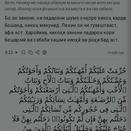
Ва ло танкиҳу мо накаҳа обаукум-м мина-н нисаи илло мо қад
салаф. Иннаҳу кона фоҳишата-в ва мақта-в ва саа сабило.
Бо он заноне, ки падарони шумо онҳоро никоҳ карда
бошанд, никоҳ макунед. Лекин он чи гузаштааст,
афв аст. Ҳаройина, никоҳи занони падарон кори
бешармӣ ва сабаби хашми илоҳӣ ва роҳи бад аст.
4
:
22
тафсир
حُرِّمَتْ
عَلَيْكُمْ
أُمَّهَـٰتُكُمْ
وَبَنَاتُكُمْ
وَأَخَوَٰتُكُمْ
وَعَمَّـٰتُكُمْ
وَخَـٰلَـٰتُكُمْ
وَبَنَاتُ
ٱلْأَخِ
وَبَنَاتُ
ٱلْأُخْتِ
وَأُمَّهَـٰتُكُمُ
ٱلَّـٰتِىٓ
أَرْضَعْنَكُمْ
وَأَخَوَٰتُكُم
مِّنَ
ٱلرَّضَـٰعَةِ
وَأُمَّهَـٰتُ
نِسَآئِكُمْ
وَرَبَـٰٓئِبُكُمُ
ٱلَّـٰتِى
فِى
حُجُورِكُم
مِّن
نِّسَآئِكُمُ
ٱلَّـٰتِى
دَخَلْتُم
بِهِنَّ
فَإِن
لَّمْ
تَكُونُوا۟
دَخَلْتُم
بِهِنَّ
فَلَا
جُنَاحَ
عَلَيْكُمْ
وَحَلَـٰٓئِلُ
أَبْنَآئِكُمُ
ٱلَّذِينَ
مِنْ