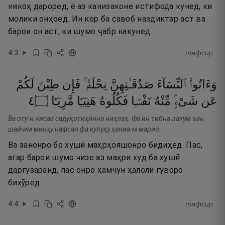
никоҳ дароред, ё аз канизаконе истифода кунед, ки
молики онҳоед. Ин кор ба савоб наздиктар аст ва
барои он аст, ки шумо ҷабр накунед.
4
:
3
тафсир
وَءَاتُوا۟
ٱلنِّسَآءَ
صَدُقَـٰتِهِنَّ
نِحْلَةًۭ ۚ
فَإِن
طِبْنَ
لَكُمْ
٤
۝
مَّرِيٓـًۭٔا
هَنِيٓـًۭٔا
فَكُلُوهُ
نَفْسًۭا
مِّنْهُ
شَىْءٍۢ
عَن
Ва оту-н нисаа садуқотиҳинна ниҳлаҳ. Фа ин тибна лакум ъан
шай-им минҳу нафсан фа кулуҳу ҳаниа-м марио.
Ва занонро бо хушӣ маҳрҳояшонро бидиҳед. Пас,
агар барои шумо чизе аз маҳри худ ба хушӣ
даргузаранд, пас онро ҳамчун ҳалоли гуворо
бихӯред.
4
:
4
тафсир