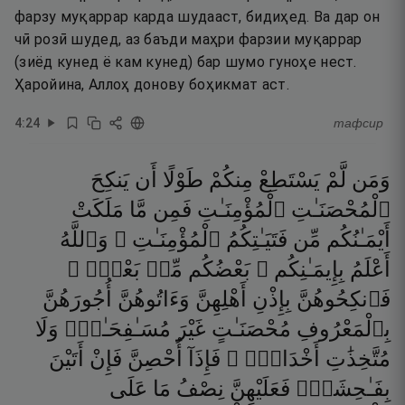
фарзу муқаррар карда шудааст, бидиҳед. Ва дар он
чӣ розӣ шудед, аз баъди маҳри фарзии муқаррар
(зиёд кунед ё кам кунед) бар шумо гуноҳе нест.
Ҳаройина, Аллоҳ донову боҳикмат аст.
4
:
24
тафсир
وَمَن
لَّمْ
يَسْتَطِعْ
مِنكُمْ
طَوْلًا
أَن
يَنكِحَ
ٱلْمُحْصَنَـٰتِ
ٱلْمُؤْمِنَـٰتِ
فَمِن
مَّا
مَلَكَتْ
أَيْمَـٰنُكُم
مِّن
فَتَيَـٰتِكُمُ
ٱلْمُؤْمِنَـٰتِ ۚ
وَٱللَّهُ
أَعْلَمُ
بِإِيمَـٰنِكُم ۚ
بَعْضُكُم
مِّنۢ
بَعْضٍۢ ۚ
فَٱنكِحُوهُنَّ
بِإِذْنِ
أَهْلِهِنَّ
وَءَاتُوهُنَّ
أُجُورَهُنَّ
بِٱلْمَعْرُوفِ
مُحْصَنَـٰتٍ
غَيْرَ
مُسَـٰفِحَـٰتٍۢ
وَلَا
مُتَّخِذَٰتِ
أَخْدَانٍۢ ۚ
فَإِذَآ
أُحْصِنَّ
فَإِنْ
أَتَيْنَ
بِفَـٰحِشَةٍۢ
فَعَلَيْهِنَّ
نِصْفُ
مَا
عَلَى