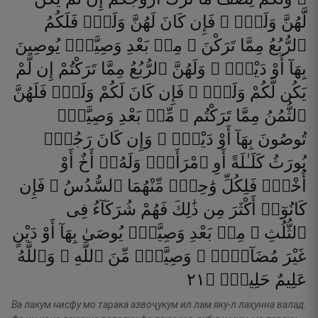
لَّهُنَّ
وَلَدٌۭ ۚ
فَإِن
كَانَ
لَهُنَّ
وَلَدٌۭ
فَلَكُمُ
ٱلرُّبُعُ
مِمَّا
تَرَكْنَ ۚ
مِنۢ
بَعْدِ
وَصِيَّةٍۢ
يُوصِينَ
بِهَآ
أَوْ
دَيْنٍۢ ۚ
وَلَهُنَّ
ٱلرُّبُعُ
مِمَّا
تَرَكْتُمْ
إِن
لَّمْ
يَكُن
لَّكُمْ
وَلَدٌۭ ۚ
فَإِن
كَانَ
لَكُمْ
وَلَدٌۭ
فَلَهُنَّ
ٱلثُّمُنُ
مِمَّا
تَرَكْتُم ۚ
مِّنۢ
بَعْدِ
وَصِيَّةٍۢ
تُوصُونَ
بِهَآ
أَوْ
دَيْنٍۢ ۗ
وَإِن
كَانَ
رَجُلٌۭ
يُورَثُ
كَلَـٰلَةً
أَوِ
ٱمْرَأَةٌۭ
وَلَهُۥٓ
أَخٌ
أَوْ
أُخْتٌۭ
فَلِكُلِّ
وَٰحِدٍۢ
مِّنْهُمَا
ٱلسُّدُسُ ۚ
فَإِن
كَانُوٓا۟
أَكْثَرَ
مِن
ذَٰلِكَ
فَهُمْ
شُرَكَآءُ
فِى
ٱلثُّلُثِ ۚ
مِنۢ
بَعْدِ
وَصِيَّةٍۢ
يُوصَىٰ
بِهَآ
أَوْ
دَيْنٍ
غَيْرَ
مُضَآرٍّۢ ۚ
وَصِيَّةًۭ
مِّنَ
ٱللَّهِ ۗ
وَٱللَّهُ
١٢
۝
حَلِيمٌۭ
عَلِيمٌ
Ва лакум нисфу мо тарака азвоҷукум ил лам яку-л лаҳунна валад.