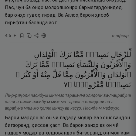
Пас, чун ба онҳо молҳояшонро бармегардонидед,
бар онҳо гувоҳ гиред. Ва Аллоҳ барои ҳисоб
гирифтан басанда аст.
4
:
6
тафсир
لِّلرِّجَالِ
نَصِيبٌۭ
مِّمَّا
تَرَكَ
ٱلْوَٰلِدَانِ
وَٱلْأَقْرَبُونَ
وَلِلنِّسَآءِ
نَصِيبٌۭ
مِّمَّا
تَرَكَ
ٱلْوَٰلِدَانِ
وَٱلْأَقْرَبُونَ
مِمَّا
قَلَّ
مِنْهُ
أَوْ
كَثُرَ ۚ
٧
۝
مَّفْرُوضًۭا
نَصِيبًۭا
Ли-р-риҷоли насибу-м мим-мо тарака-л-волидони ва-л-ақрабуна
ва ли-н-нисаи насибу-м мим-мо тарака-л-волидони ва-л-
ақрабуна мим-мо қалла минҳу ав касур. Насиба-м мафрузо.
Барои мардон аз он чӣ падару модар ва хешовандон
бигзоранд, ҳиссае ҳаст. Ва барои занҳо аз он чӣ
падару модар ва хешовандон бигзоранд, он мол кам