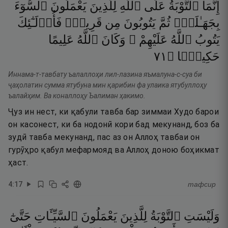
إِنَّمَا
ٱلتَّوْبَةُ
عَلَى
ٱللَّهِ
لِلَّذِينَ
يَعْمَلُونَ
ٱلسُّوٓءَ
بِجَهَـٰلَةٍۢ
ثُمَّ
يَتُوبُونَ
مِن
قَرِيبٍۢ
فَأُو۟لَـٰٓئِكَ
يَتُوبُ
ٱللَّهُ
عَلَيْهِمْ ۗ
وَكَانَ
ٱللَّهُ
عَلِيمًا
١٧
۝
حَكِيمًۭا
Иннама-т-тавбату ъалаллоҳи лил-лазина яъмалуна-с-суа би
ҷаҳолатин сумма ятубуна мин қарибин фа улаика ятубуллоҳу
ъалайҳим. Ва коналлоҳу Ъалиман ҳакимо.
Ҷуз ин нест, ки қабули тавба бар зиммаи Худо барои
он касонест, ки ба нодонӣ кори бад мекунанд, боз ба
зудӣ тавба мекунанд, пас аз он Аллоҳ тавбаи он
гурӯҳро қабул мефармояд ва Аллоҳ доною боҳикмат
ҳаст.
4
:
17
тафсир
وَلَيْسَتِ
ٱلتَّوْبَةُ
لِلَّذِينَ
يَعْمَلُونَ
ٱلسَّيِّـَٔاتِ
حَتَّىٰٓ