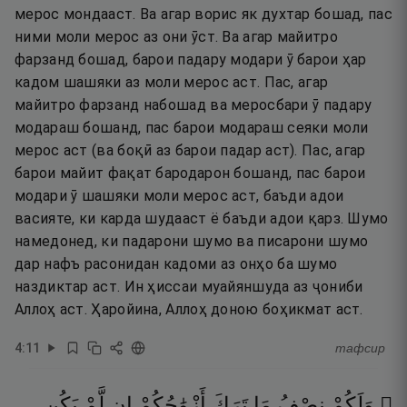
мерос мондааст. Ва агар ворис як духтар бошад, пас
ними моли мерос аз они ӯст. Ва агар майитро
фарзанд бошад, барои падару модари ӯ барои ҳар
кадом шашяки аз моли мерос аст. Пас, агар
майитро фарзанд набошад ва меросбари ӯ падару
модараш бошанд, пас барои модараш сеяки моли
мерос аст (ва боқӣ аз барои падар аст). Пас, агар
барои майит фақат бародарон бошанд, пас барои
модари ӯ шашяки моли мерос аст, баъди адои
васияте, ки карда шудааст ё баъди адои қарз. Шумо
намедонед, ки падарони шумо ва писарони шумо
дар нафъ расонидан кадоми аз онҳо ба шумо
наздиктар аст. Ин ҳиссаи муайяншуда аз ҷониби
Аллоҳ аст. Ҳаройина, Аллоҳ доною боҳикмат аст.
4
:
11
тафсир
۞ وَلَكُمْ
نِصْفُ
مَا
تَرَكَ
أَزْوَٰجُكُمْ
إِن
لَّمْ
يَكُن