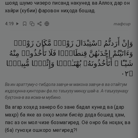
шояд шумо чизеро писанд накунед ва Аллоҳ дар он
хайри (хубии) фаровон ниҳода бошад.
4
:
19
тафсир
وَإِنْ
أَرَدتُّمُ
ٱسْتِبْدَالَ
زَوْجٍۢ
مَّكَانَ
زَوْجٍۢ
وَءَاتَيْتُمْ
إِحْدَىٰهُنَّ
قِنطَارًۭا
فَلَا
تَأْخُذُوا۟
مِنْهُ
شَيْـًٔا ۚ
أَتَأْخُذُونَهُۥ
بُهْتَـٰنًۭا
وَإِثْمًۭا
مُّبِينًۭا
٢٠
۝
Ва ин араттуму-с-тибдола завҷи-м макона завҷи-в ва отайтум
иҳдоҳунна қинторан фа ло таъхузу минҳу шай-а. А-таъхузунаҳу
буҳтона-в ва исма-м мубино.
Ва агар хоҳед занеро бо зане бадал кунед ва (дар
маҳр) ба яке аз онҳо моли бисёр дода бошед ҳам,
пас аз он мол чизе бозмагиред. Оё онро ба ноҳақ ва
(ба) гуноҳи ошкоро мегиред?!