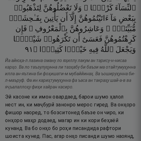
ٱلنِّسَآءَ
كَرْهًۭا ۖ
وَلَا
تَعْضُلُوهُنَّ
لِتَذْهَبُوا۟
بِبَعْضِ
مَآ
ءَاتَيْتُمُوهُنَّ
إِلَّآ
أَن
يَأْتِينَ
بِفَـٰحِشَةٍۢ
مُّبَيِّنَةٍۢ ۚ
وَعَاشِرُوهُنَّ
بِٱلْمَعْرُوفِ ۚ
فَإِن
كَرِهْتُمُوهُنَّ
فَعَسَىٰٓ
أَن
تَكْرَهُوا۟
شَيْـًۭٔا
١٩
۝
كَثِيرًۭا
خَيْرًۭا
فِيهِ
ٱللَّهُ
وَيَجْعَلَ
Йа айюҳа-л лазина оману ло яҳиллу лакум ан тарису-н-нисаа
карҳо. Ва ло таъзулуҳунна ли тазҳабу би баъзи ма отайтумуҳунна
илла ан-яътина би фоҳишати-м мубаййинаҳ. Ва ъошируҳунна би-
л-маъруф. Фа ин кариҳтумуҳунна фа ъаса ан такраҳу шай-а-в ва
яҷъалаллоҳу фиҳи хайран касиро.
Эй касоне ки имон овардаед, барои шумо ҳалол
нест ин, ки маҷбурӣ занонро мерос гиред. Ва онҳоро
фишор наоред, то бозситонед баъзе он чиро, ки
онҳоро маҳр додаед, магар ин ки кори беҳаёӣ
кунанд. Ва бо онҳо бо роҳи писандида рафтори
шоиста кунед. Пас, агар онҳо писанди шумо наоянд,