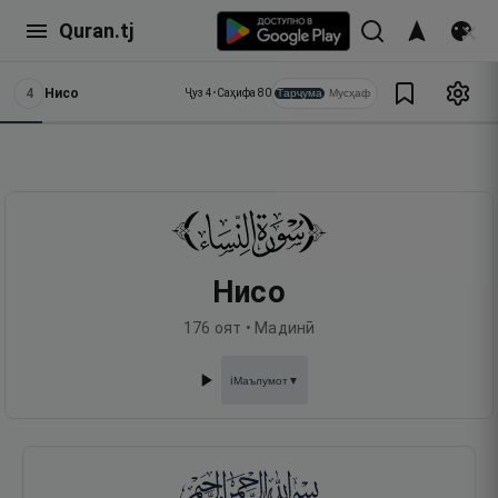
Quran.tj
4
Нисо
Тарҷума
Мусҳаф
Ҷуз
4
•
Саҳифа
80
Нисо
176
оят •
Мадинӣ
Маълумот
▼
ℹ️