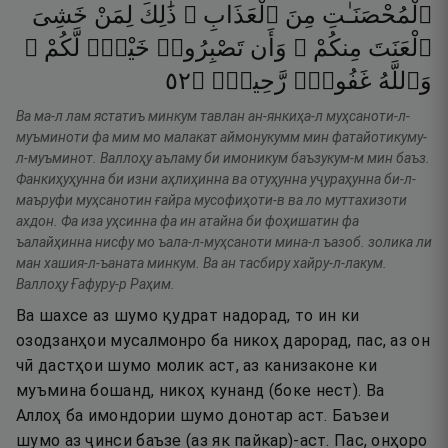
ٱلْمُحْصَنَـٰتِ
مِنَ
ٱلْعَذَابِ ۚ
ذَٰلِكَ
لِمَنْ
خَشِىَ
ٱلْعَنَتَ
مِنكُمْ ۚ
وَأَن
تَصْبِرُوا۟
خَيْرٌۭ
لَّكُمْ ۗ
٢٥
۝
رَّحِيمٌۭ
غَفُورٌۭ
وَٱللَّهُ
Ва ма-л лам ястатиъ минкум тавлан ан-янкиҳа-л муҳсаноти-л-
муъминоти фа мим мо малакат аймонукумм мин фатайотикуму-
л-муъминот. Валлоҳу аъламу би имоникум баъзукум-м мин баъз.
Фанкиҳуҳунна би изни аҳлиҳинна ва отуҳунна уҷураҳунна би-л-
маъруфи муҳсанотин ғайра мусофиҳоти-в ва ло муттахизоти
ахдон. Фа иза уҳсинна фа ин атайна би фоҳишатин фа
ъалайҳинна нисфу мо ъала-л-муҳсаноти мина-л ъазоб. золика ли
ман хашия-л-ъаната минкум. Ва ан тасбиру хайру-л-лакум.
Валлоҳу Ғафуру-р Раҳим.
Ва шахсе аз шумо қудрат надорад, то ин ки
озодзанҳои мусалмонро ба никоҳ дарорад, пас, аз он
чӣ дастҳои шумо молик аст, аз канизаконе ки
муъмина бошанд, никоҳ кунанд (боке нест). Ва
Аллоҳ ба имондории шумо донотар аст. Баъзеи
шумо аз ҷинси баъзе (аз як пайкар)-аст. Пас, онҳоро