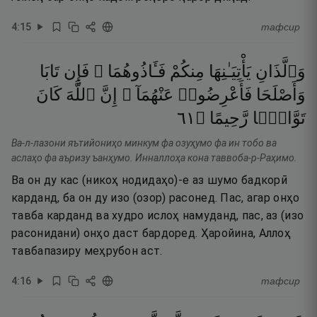
4
:
15
тафсир
وَٱلَّذَانِ
يَأْتِيَـٰنِهَا
مِنكُمْ
فَـَٔاذُوهُمَا ۖ
فَإِن
تَابَا
وَأَصْلَحَا
فَأَعْرِضُوا۟
عَنْهُمَآ ۗ
إِنَّ
ٱللَّهَ
كَانَ
١٦
۝
رَّحِيمًا
تَوَّابًۭا
Ва-л-лазони яътийониҳо минкум фа озуҳумо фа ин тобо ва
аслаҳо фа аъризу ъанҳумо. Инналлоҳа кона таввоба-р-Раҳимо.
Ва он ду кас (никоҳ нодидаҳо)-е аз шумо бадкорӣ
карданд, ба он ду изо (озор) расонед. Пас, агар онҳо
тавба карданд ва худро ислоҳ намуданд, пас, аз (изо
расонидани) онҳо даст бардоред. Ҳаройина, Аллоҳ
тавбапазиру меҳрубон аст.
4
:
16
тафсир