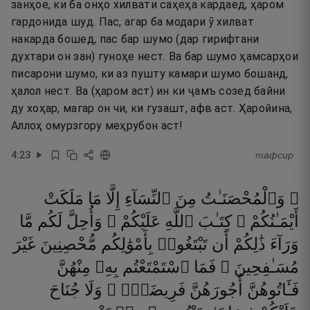
занҳое, ки ба онҳо хилвати саҳеҳа кардаед, ҳаром
гардонида шуд. Пас, агар ба модари ӯ хилват
накарда бошед, пас бар шумо (дар гирифтани
духтари он зан) гуноҳе нест. Ва бар шумо ҳамсарҳои
писарони шумо, ки аз пушту камари шумо бошанд,
ҳалол нест. Ва (ҳаром аст) ин ки ҷамъ созед байни
ду хоҳар, магар он чи, ки гузашт, афв аст. Ҳаройина,
Аллоҳ омурзгору меҳрубон аст!
4
:
23
тафсир
۞ وَٱلْمُحْصَنَـٰتُ
مِنَ
ٱلنِّسَآءِ
إِلَّا
مَا
مَلَكَتْ
أَيْمَـٰنُكُمْ ۖ
كِتَـٰبَ
ٱللَّهِ
عَلَيْكُمْ ۚ
وَأُحِلَّ
لَكُم
مَّا
وَرَآءَ
ذَٰلِكُمْ
أَن
تَبْتَغُوا۟
بِأَمْوَٰلِكُم
مُّحْصِنِينَ
غَيْرَ
مُسَـٰفِحِينَ ۚ
فَمَا
ٱسْتَمْتَعْتُم
بِهِۦ
مِنْهُنَّ
فَـَٔاتُوهُنَّ
أُجُورَهُنَّ
فَرِيضَةًۭ ۚ
وَلَا
جُنَاحَ