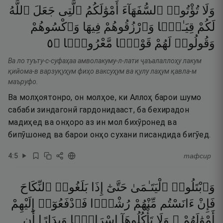
وَلَا
تُؤْتُوا۟
ٱلسُّفَهَآءَ
أَمْوَٰلَكُمُ
ٱلَّتِى
جَعَلَ
ٱللَّهُ
لَكُمْ
قِيَـٰمًۭا
وَٱرْزُقُوهُمْ
فِيهَا
وَٱكْسُوهُمْ
٥
۝
مَّعْرُوفًۭا
قَوْلًۭا
لَهُمْ
وَقُولُوا۟
Ва ло туъту-с-суфаҳаа амволакуму-л-лати ҷаъалаллоҳу лакум
қийома-в варзуқуҳум фиҳо ваксуҳум ва қулу лаҳум қавла-м
маъруфо.
Ва молҳоятонро, он молҳое, ки Аллоҳ барои шумо
сабаби зиндагонӣ гардонидааст, ба бехирадон
мадиҳед ва онҳоро аз ин мол бихӯронед ва
бипӯшонед ва барои онҳо сухани писандида бигӯед.
4
:
5
тафсир
وَٱبْتَلُوا۟
ٱلْيَتَـٰمَىٰ
حَتَّىٰٓ
إِذَا
بَلَغُوا۟
ٱلنِّكَاحَ
فَإِنْ
ءَانَسْتُم
مِّنْهُمْ
رُشْدًۭا
فَٱدْفَعُوٓا۟
إِلَيْهِمْ
أَمْوَٰلَهُمْ ۖ
وَلَا
تَأْكُلُوهَآ
إِسْرَافًۭا
وَبِدَارًا
أَن