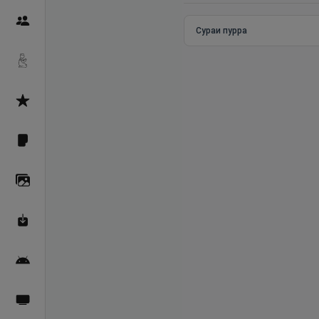
Пайғамбарон
Сураи пурра
Дуоҳо
Асмоул Ҳусно
Фарзи айн
Галерея
Махзани Маърифат
Барномаи мобилӣ
Пахшҳои зинда