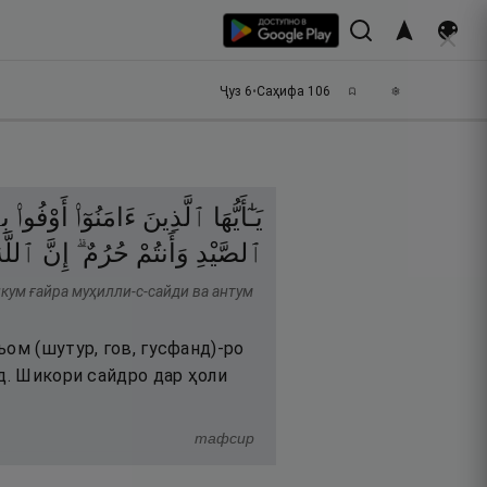
Ҷуз
6
•
Саҳифа
106
يَـٰٓأَيُّهَا
ٱلَّذِينَ
ءَامَنُوٓا۟
أَوْفُوا۟
 ۚ
ٱلصَّيْدِ
وَأَنتُمْ
حُرُمٌ ۗ
إِنَّ
ٱللَّه
кум ғайра муҳилли-с-сайди ва антум
ом (шутур, гов, гусфанд)-ро
уд. Шикори сайдро дар ҳоли
тафсир