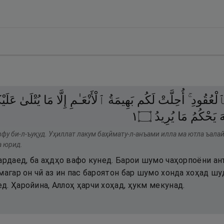
بِٱلْعُقُودِ
أُحِلَّتْ
لَكُم
بَهِيمَةُ
ٱلْأَنْعَـٰمِ
إِلَّا
مَا
يُتْلَىٰ
عَلَيْ
١
۝
يُرِيدُ
مَا
يَحْكُمُ
َ
вфу би-л-ъуқуд. Уҳиллат лакум баҳӣмату-л-анъами илла ма ютла ъалай
а юрид.
ардаед, ба аҳдҳо вафо кунед. Барои шумо чаҳорпоёни анъ
магар он чӣ аз ин пас бароятон бар шумо хонда хоҳад ш
. Ҳаройина, Аллоҳ ҳарчи хоҳад, ҳукм мекунад.