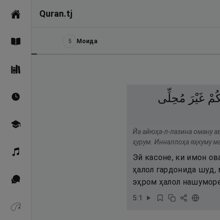
Quran.tj
Асосӣ
5
Моида
Қуръон
Саҳеҳи Бухорӣ
كُمْ
غَيْرَ
مُحِلِّى
Вақтҳои намоз
Омӯзиш
Йа айюҳа-л-лазина оману а
ҳурум. Инналлоҳа яҳкуму м
Қироат
Эй касоне, ки имон ов
ҳалол гардонида шуд, 
Иқтибосҳо аз Қуръон
эҳром ҳалол нашуморед
5
:
1
Зикрҳо