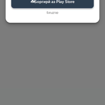
📥
Боргирӣ аз Play Store
Баъдтар