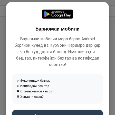
Идома додан
Барномаи мобилӣ
Барномаи мобилии моро барои Android
боргирӣ кунед ва Қуръони Каримро дар ҳар
ҷо бо худ дошта бошед. Имкониятҳои
бештар, интерфейси беҳтар ва истифодаи
осонтар!
✨ Имкониятҳои бештар
📱 Истифодаи осонтар
🔔 Огоҳиномаҳои намоз
💾 Хондани офлайн