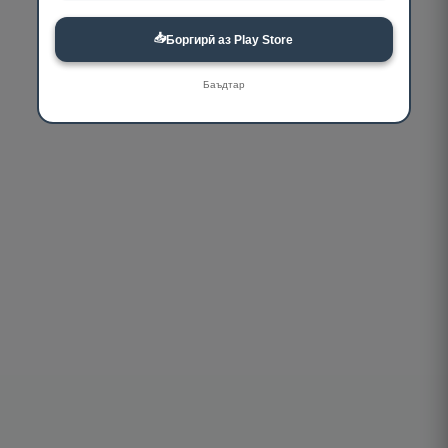
📥
Боргирӣ аз Play Store
Баъдтар