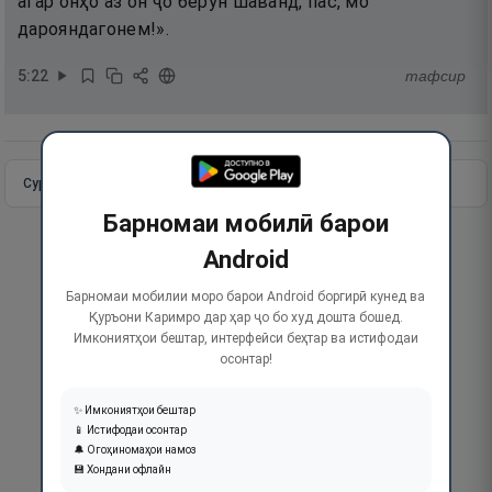
агар онҳо аз он ҷо берун шаванд, пас, мо
дарояндагонем!».
5
:
22
тафсир
Сураи пурра
Идома додан
Барномаи мобилӣ барои
Android
Барномаи мобилии моро барои Android боргирӣ кунед ва
Қуръони Каримро дар ҳар ҷо бо худ дошта бошед.
Имкониятҳои бештар, интерфейси беҳтар ва истифодаи
осонтар!
✨ Имкониятҳои бештар
📱 Истифодаи осонтар
🔔 Огоҳиномаҳои намоз
💾 Хондани офлайн