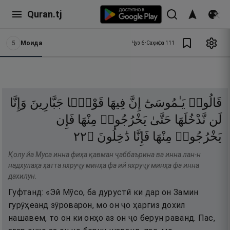
Quran.tj
5
Моида
Ҷуз
6
•
Саҳифа
111
قَالُوا۟
يَـٰمُوسَىٰٓ
إِنَّ
فِيهَا
قَوْمًۭا
جَبَّارِينَ
وَإِنَّا
لَن
نَّدْخُلَهَا
حَتَّىٰ
يَخْرُجُوا۟
مِنْهَا
فَإِن
٢٢
۝
دَٰخِلُونَ
فَإِنَّا
مِنْهَا
يَخْرُجُوا۟
Қолу йа Муса инна фиҳа қавман ҷаббаърина ва инна лан-н
надхулаҳа ҳатта яхруҷу минҳа фа ий яхруҷу минҳа фа инна
дахилун.
Гуфтанд: «Эй Мӯсо, ба дурустӣ ки дар он Замин
гурӯҳеанд зӯроварон, мо он ҷо ҳаргиз дохил
нашавем, то он ки онҳо аз он ҷо берун раванд. Пас,