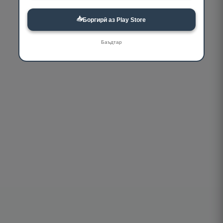
📥
Боргирӣ аз Play Store
Баъдтар