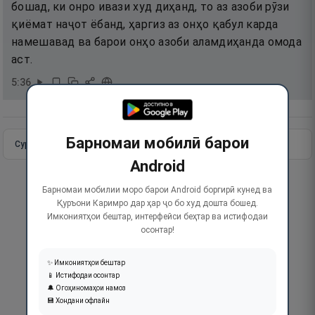
бошад, ки онро ивази худ диҳанд, то аз азоби рӯзи
қиёмат наҷот ёбанд, ҳаргиз аз онҳо қабул карда
намешавад ва барои онҳо азоби аламдиҳанда омода
аст.
5
:
36
Барномаи мобилӣ барои
Сураи пурра
Идома додан
Android
Барномаи мобилии моро барои Android боргирӣ кунед ва
Қуръони Каримро дар ҳар ҷо бо худ дошта бошед.
Имкониятҳои бештар, интерфейси беҳтар ва истифодаи
осонтар!
✨ Имкониятҳои бештар
📱 Истифодаи осонтар
🔔 Огоҳиномаҳои намоз
💾 Хондани офлайн