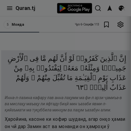
Quran.tj
5
Моида
Ҷуз
6
•
Саҳифа
113
إِنَّ
ٱلَّذِينَ
كَفَرُوا۟
لَوْ
أَنَّ
لَهُم
مَّا
فِى
ٱلْأَرْضِ
جَمِيعًۭا
وَمِثْلَهُۥ
مَعَهُۥ
لِيَفْتَدُوا۟
بِهِۦ
مِنْ
عَذَابِ
يَوْمِ
ٱلْقِيَـٰمَةِ
مَا
تُقُبِّلَ
مِنْهُمْ ۖ
وَلَهُمْ
٣٦
۝
أَلِيمٌۭ
عَذَابٌ
Инна-л-лазина кафару лав анна лаҳумм ма фи-л арзи ҷамиъа-в
ва мислаҳу маъаҳу ли яфтаду биҳӣ мин ъазаби явми-л-
қийаъмати ма туқуббила минҳум ва лаҳум ъазабун алим.
Ҳаройина, касоне ки кофир шуданд, агар онҳо ҳамаи
он чӣ дар Замин аст ва монанди он ҳамроҳи ӯ