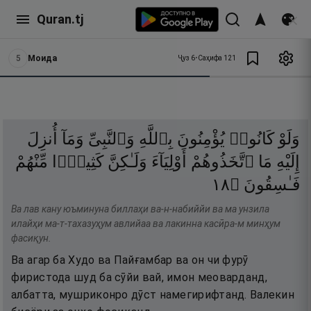
Quran.tj
5
Моида
Ҷуз
6
•
Саҳифа
121
وَلَوْ
كَانُوا۟
يُؤْمِنُونَ
بِٱللَّهِ
وَٱلنَّبِىِّ
وَمَآ
أُنزِلَ
إِلَيْهِ
مَا
ٱتَّخَذُوهُمْ
أَوْلِيَآءَ
وَلَـٰكِنَّ
كَثِيرًۭا
مِّنْهُمْ
٨١
۝
فَـٰسِقُونَ
Ва лав кану юъминуна биллаҳи ва-н-набиййи ва ма унзила
илайҳи ма-т-тахазуҳум авлийаа ва лакинна касӣра-м минҳум
фасиқун.
Ва агар ба Худо ва Пайғамбар ва он чи фурӯ
фиристода шуд ба сӯйи вай, имон меоварданд,
албатта, мушриконро дӯст намегирифтанд. Валекин