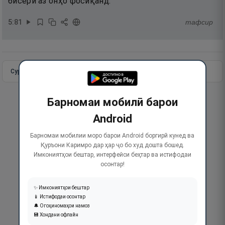
бисёри аз онҳо фосиқанд.
5
:
81
тафсир
Сураи пурра
Идома додан
Барномаи мобилӣ барои
Android
Барномаи мобилии моро барои Android боргирӣ кунед ва
Қуръони Каримро дар ҳар ҷо бо худ дошта бошед.
Имкониятҳои бештар, интерфейси беҳтар ва истифодаи
осонтар!
✨ Имкониятҳои бештар
📱 Истифодаи осонтар
🔔 Огоҳиномаҳои намоз
💾 Хондани офлайн