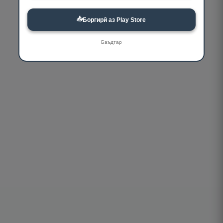
📥
Боргирӣ аз Play Store
Баъдтар