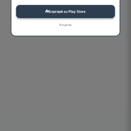
📥
Боргирӣ аз Play Store
Баъдтар