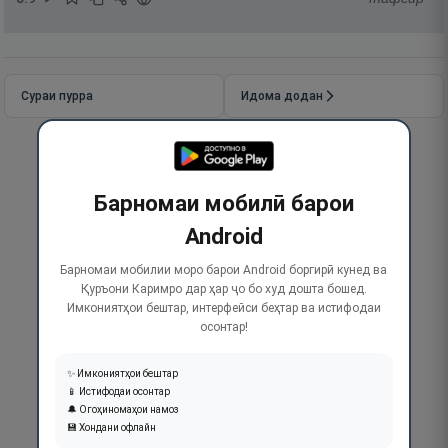
Сураи пурра
Идома додан
Барномаи мобилӣ барои
Android
Барномаи мобилии моро барои Android боргирӣ кунед ва
Қуръони Каримро дар ҳар ҷо бо худ дошта бошед.
Имкониятҳои бештар, интерфейси беҳтар ва истифодаи
осонтар!
✨ Имкониятҳои бештар
📱 Истифодаи осонтар
🔔 Огоҳиномаҳои намоз
💾 Хондани офлайн