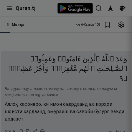
Quran.tj
5
Моида
Ҷуз
6
•
Саҳифа
108
وَعَدَ
ٱللَّهُ
ٱلَّذِينَ
ءَامَنُوا۟
وَعَمِلُوا۟
ٱلصَّـٰلِحَـٰتِ ۙ
لَهُم
مَّغْفِرَةٌۭ
وَأَجْرٌ
عَظِيمٌۭ
٩
۝
Ваъадаллоҳу-л-лазина аману ва ъамилу-с солиҳати лаҳум-м
мағфирату-в ва аҷрун ъазим.
Аллоҳ касонеро, ки имон овардаанд ва корҳои
шоиста кардаанд, омурзиш ва савоби бузург ваъда
додааст.
5
:
9
тафсир