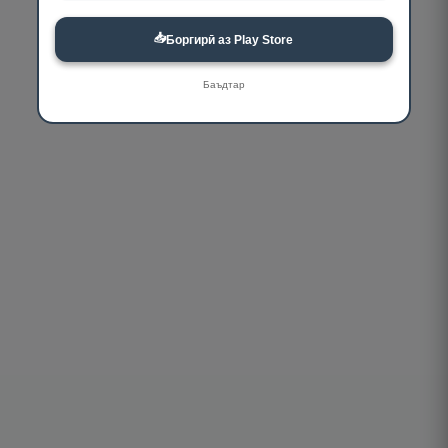
📥
Боргирӣ аз Play Store
Баъдтар