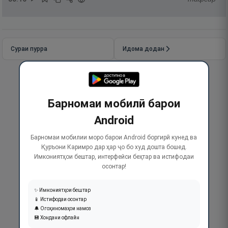
Сураи пурра
Идома додан
Барномаи мобилӣ барои
Android
Барномаи мобилии моро барои Android боргирӣ кунед ва
Қуръони Каримро дар ҳар ҷо бо худ дошта бошед.
Имкониятҳои бештар, интерфейси беҳтар ва истифодаи
осонтар!
✨ Имкониятҳои бештар
📱 Истифодаи осонтар
🔔 Огоҳиномаҳои намоз
💾 Хондани офлайн