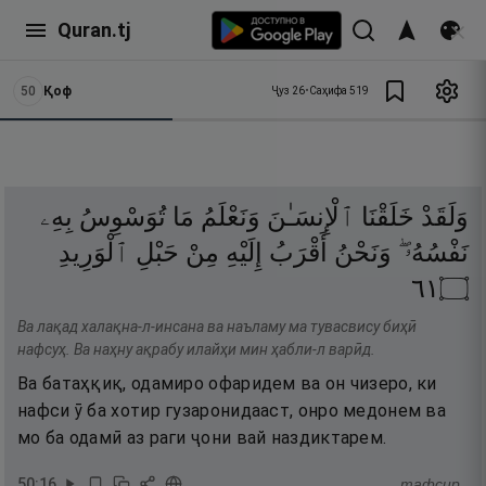
Quran.tj
50
Қоф
Ҷуз
26
•
Саҳифа
519
وَلَقَدْ
خَلَقْنَا
ٱلْإِنسَـٰنَ
وَنَعْلَمُ
مَا
تُوَسْوِسُ
بِهِۦ
نَفْسُهُۥ ۖ
وَنَحْنُ
أَقْرَبُ
إِلَيْهِ
مِنْ
حَبْلِ
ٱلْوَرِيدِ
١٦
۝
Ва лақад халақна-л-инсана ва наъламу ма тувасвису биҳӣ
нафсуҳ. Ва наҳну ақрабу илайҳи мин ҳабли-л варӣд.
Ва батаҳқиқ, одамиро офаридем ва он чизеро, ки
нафси ӯ ба хотир гузаронидааст, онро медонем ва
мо ба одамӣ аз раги ҷони вай наздиктарем.
50
:
16
тафсир