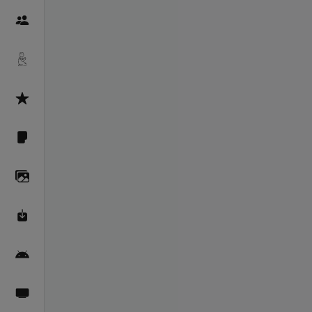
Пайғамбарон
Дуоҳо
Асмоул Ҳусно
Фарзи айн
Галерея
Махзани Маърифат
Барномаи мобилӣ
Пахшҳои зинда