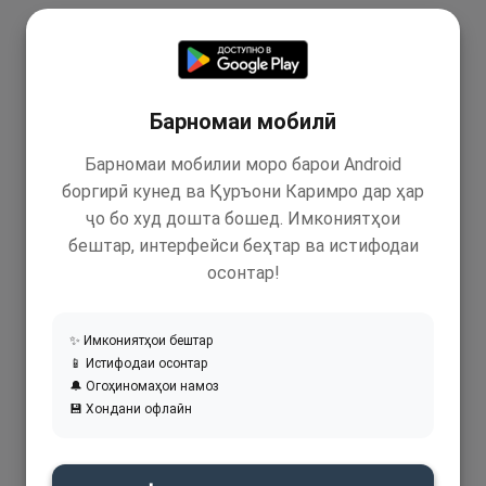
Барномаи мобилӣ
Барномаи мобилии моро барои Android
боргирӣ кунед ва Қуръони Каримро дар ҳар
ҷо бо худ дошта бошед. Имкониятҳои
бештар, интерфейси беҳтар ва истифодаи
осонтар!
✨ Имкониятҳои бештар
📱 Истифодаи осонтар
🔔 Огоҳиномаҳои намоз
💾 Хондани офлайн