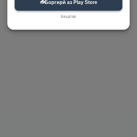
📥
Боргирӣ аз Play Store
Баъдтар