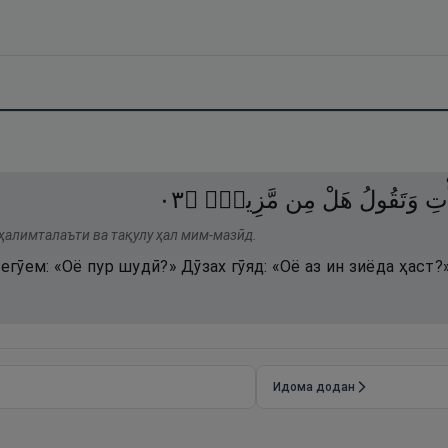
٣٠
۝
مَّزِيدٍۢ
مِن
هَلْ
وَتَقُولُ
ْتِ
ҳалимталаъти ва тақулу ҳал мим-мазӣд.
егӯем: «Оё пур шудӣ?» Дӯзах гӯяд: «Оё аз ин зиёда ҳаст?»
Идома додан