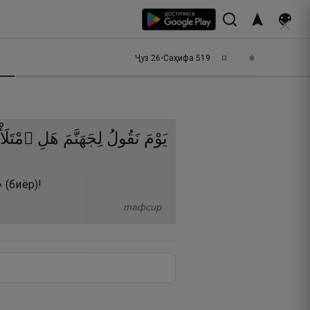
Ҷуз
26
•
Саҳифа
519
يَوْمَ
نَقُولُ
لِجَهَنَّمَ
هَلِ
ٱمْتَلَأ
 (биёр)!
тафсир