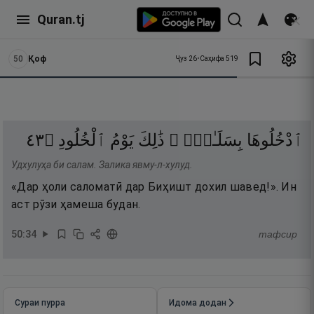
Quran.tj
50
Қоф
Ҷуз
26
•
Саҳифа
519
٣٤
۝
ٱلْخُلُودِ
يَوْمُ
ذَٰلِكَ
بِسَلَـٰمٍۢ ۖ
ٱدْخُلُوهَا
Удхулуҳа би салам. Залика явму-л-хулуд.
«Дар ҳоли саломатӣ дар Биҳишт дохил шавед!». Ин
аст рӯзи ҳамеша будан.
50
:
34
тафсир
Сураи пурра
Идома додан