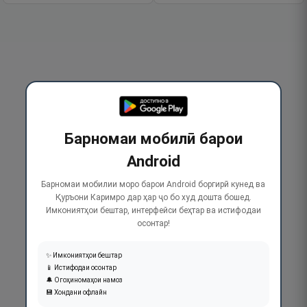
Барномаи мобилӣ барои
Android
Барномаи мобилии моро барои Android боргирӣ кунед ва
Қуръони Каримро дар ҳар ҷо бо худ дошта бошед.
Имкониятҳои бештар, интерфейси беҳтар ва истифодаи
осонтар!
✨ Имкониятҳои бештар
📱 Истифодаи осонтар
🔔 Огоҳиномаҳои намоз
💾 Хондани офлайн