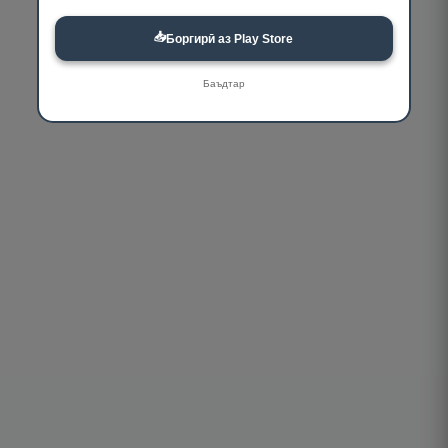
📥
Боргирӣ аз Play Store
Баъдтар