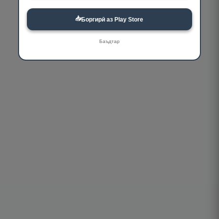
📥
Боргирӣ аз Play Store
Баъдтар