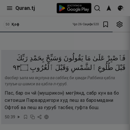
Quran.tj
50
Қоф
Ҷуз
26
•
Саҳифа
520
فَٱصْبِرْ
عَلَىٰ
مَا
يَقُولُونَ
وَسَبِّحْ
بِحَمْدِ
رَبِّكَ
٣٩
۝
ٱلْغُرُوبِ
وَقَبْلَ
ٱلشَّمْسِ
طُلُوعِ
قَبْلَ
Фасбир ъала ма яқулуна ва саббиҳ би ҳамди Раббика қабла
тулуъи-ш-шамси ва қабла-л-ғуруб.
Пас, бар он чӣ (мушрикон) мегӯянд, сабр кун ва бо
ситоиши Парвардигори худ пеш аз баромадани
Офтоб ва пеш аз ғуруб тасбеҳ гуфта бош.
50
:
39