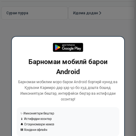
Сураи пурра
Идома додан
Барномаи мобилӣ барои
Android
Барномаи мобилии моро барои Android боргирӣ кунед ва
Қуръони Каримро дар ҳар ҷо бо худ дошта бошед.
Имкониятҳои бештар, интерфейси беҳтар ва истифодаи
осонтар!
✨ Имкониятҳои бештар
📱 Истифодаи осонтар
🔔 Огоҳиномаҳои намоз
💾 Хондани офлайн