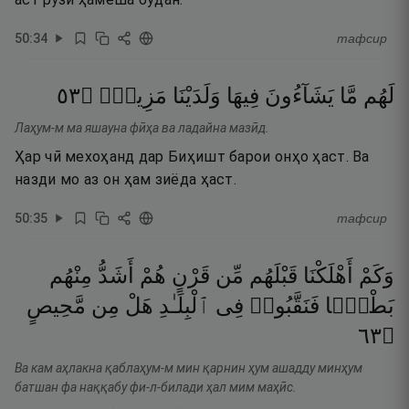
50
:
34
тафсир
٣٥
۝
مَزِيدٌۭ
وَلَدَيْنَا
فِيهَا
يَشَآءُونَ
مَّا
لَهُم
Лаҳум-м ма яшауна фӣҳа ва ладайна мазӣд.
Ҳар чӣ мехоҳанд дар Биҳишт барои онҳо ҳаст. Ва
назди мо аз он ҳам зиёда ҳаст.
50
:
35
тафсир
وَكَمْ
أَهْلَكْنَا
قَبْلَهُم
مِّن
قَرْنٍ
هُمْ
أَشَدُّ
مِنْهُم
بَطْشًۭا
فَنَقَّبُوا۟
فِى
ٱلْبِلَـٰدِ
هَلْ
مِن
مَّحِيصٍ
٣٦
۝
Ва кам аҳлакна қаблаҳум-м мин қарнин ҳум ашадду минҳум
батшан фа наққабу фи-л-билади ҳал мим маҳӣс.