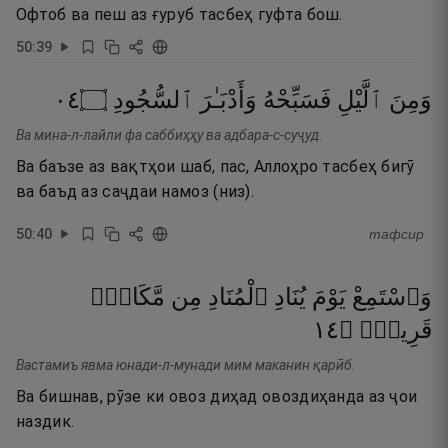
Офтоб ва пеш аз ғуруб тасбеҳ гуфта бош.
50
:
39
٤٠
۝
ٱلسُّجُودِ
وَأَدْبَـٰرَ
فَسَبِّحْهُ
ٱلَّيْلِ
وَمِنَ
Ва мина-л-лайли фа саббиҳҳу ва адбара-с-суҷуд.
Ва баъзе аз вақтҳои шаб, пас, Аллоҳро тасбеҳ бигӯ
ва баъд аз саҷдаи намоз (низ).
50
:
40
тафсир
وَٱسْتَمِعْ
يَوْمَ
يُنَادِ
ٱلْمُنَادِ
مِن
مَّكَانٍۢ
٤١
۝
قَرِيبٍۢ
Вастамиъ явма юнади-л-мунади мим маканин қарӣб.
Ва бишнав, рӯзе ки овоз диҳад овоздиҳанда аз ҷои
наздик.