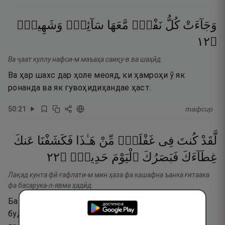
وَجَآءَتْ
كُلُّ
نَفْسٍۢ
مَّعَهَا
سَآئِقٌۭ
وَشَهِيدٌۭ
٢١
۝
Ва ҷаат куллу нафси-м маъаҳа саиқу-в ва шаҳӣд.
Ва ҳар шахс дар ҳоле меояд, ки ҳамроҳи ӯ як
ронанда ва як гувоҳидиҳандае ҳаст.
50
:
21
тафсир
لَّقَدْ
كُنتَ
فِى
غَفْلَةٍۢ
مِّنْ
هَـٰذَا
فَكَشَفْنَا
عَنكَ
٢٢
۝
حَدِيدٌۭ
ٱلْيَوْمَ
فَبَصَرُكَ
غِطَآءَكَ
Лақад кунта фӣ ғафлати-м мин ҳаза фа кашафна ъанка ғитаака
фа басарука-л-явма ҳадӣд.
Ба ӯ гуфта мешавад: «Батаҳқиқ, аз ин рӯз бехабар
будӣ, пас, аз ту ҳоло пардаи ғафлатро бардоштем,