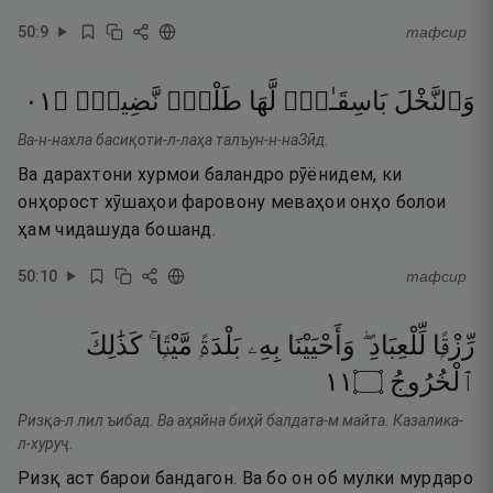
50
:
9
тафсир
١٠
۝
نَّضِيدٌۭ
طَلْعٌۭ
لَّهَا
بَاسِقَـٰتٍۢ
وَٱلنَّخْلَ
Ва-н-нахла басиқоти-л-лаҳа талъун-н-наЗӣд.
Ва дарахтони хурмои баландро рӯёнидем, ки
онҳорост хӯшаҳои фаровону меваҳои онҳо болои
ҳам чидашуда бошанд.
50
:
10
тафсир
رِّزْقًۭا
لِّلْعِبَادِ ۖ
وَأَحْيَيْنَا
بِهِۦ
بَلْدَةًۭ
مَّيْتًۭا ۚ
كَذَٰلِكَ
١١
۝
ٱلْخُرُوجُ
Ризқа-л лил ъибад. Ва аҳяйна биҳӣ балдата-м майта. Казалика-
л-хуруҷ.
Ризқ аст барои бандагон. Ва бо он об мулки мурдаро