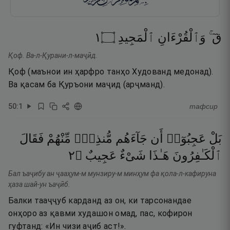
١
۝
ٱلْمَجِيدِ
وَٱلْقُرْءَانِ
قٓ ۚ
Қоф. Ва-л-Қурани-л-маҷӣд.
Қоф (маънои ин ҳарфро танҳо Худованд медонад).
Ва қасам ба Қуръони маҷид (арҷманд).
50
:
1
тафсир
بَلْ
عَجِبُوٓا۟
أَن
جَآءَهُم
مُّنذِرٌۭ
مِّنْهُمْ
فَقَالَ
٢
۝
عَجِيبٌ
شَىْءٌ
هَـٰذَا
ٱلْكَـٰفِرُونَ
Бал ъаҷибу ан ҷааҳум-м мунзиру-м минҳум фа қола-л-кафируна
ҳаза шай-ун ъаҷӣб.
Балки тааҷҷуб карданд аз он, ки тарсонандае
онҳоро аз қавми худашон омад, пас, кофирон
гуфтанд: «Ин чизи аҷиб аст!».