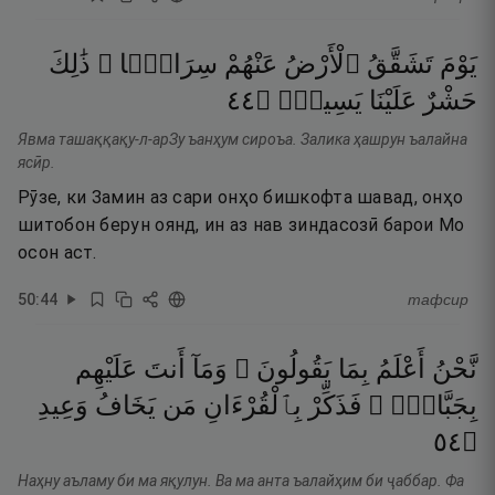
يَوْمَ
تَشَقَّقُ
ٱلْأَرْضُ
عَنْهُمْ
سِرَاعًۭا ۚ
ذَٰلِكَ
٤٤
۝
يَسِيرٌۭ
عَلَيْنَا
حَشْرٌ
Явма ташаққақу-л-арЗу ъанҳум сироъа. Залика ҳашрун ъалайна
ясӣр.
Рӯзе, ки Замин аз сари онҳо бишкофта шавад, онҳо
шитобон берун оянд, ин аз нав зиндасозӣ барои Мо
осон аст.
50
:
44
тафсир
نَّحْنُ
أَعْلَمُ
بِمَا
يَقُولُونَ ۖ
وَمَآ
أَنتَ
عَلَيْهِم
بِجَبَّارٍۢ ۖ
فَذَكِّرْ
بِٱلْقُرْءَانِ
مَن
يَخَافُ
وَعِيدِ
٤٥
۝
Наҳну аъламу би ма яқулун. Ва ма анта ъалайҳим би ҷаббар. Фа