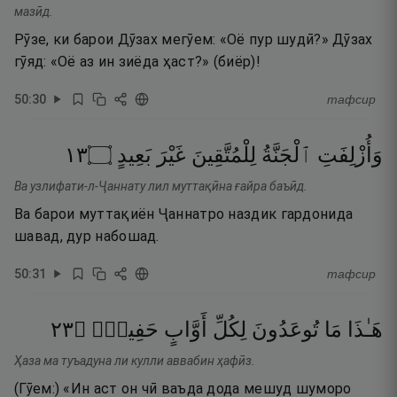
мазӣд.
Рӯзе, ки барои Дӯзах мегӯем: «Оё пур шудӣ?» Дӯзах
гӯяд: «Оё аз ин зиёда ҳаст?» (биёр)!
50
:
30
тафсир
٣١
۝
بَعِيدٍ
غَيْرَ
لِلْمُتَّقِينَ
ٱلْجَنَّةُ
وَأُزْلِفَتِ
Ва узлифати-л-Ҷаннату лил муттақӣна ғайра баъӣд.
Ва барои муттақиён Ҷаннатро наздик гардонида
шавад, дур набошад.
50
:
31
тафсир
٣٢
۝
حَفِيظٍۢ
أَوَّابٍ
لِكُلِّ
تُوعَدُونَ
مَا
هَـٰذَا
Ҳаза ма туъадуна ли кулли аввабин ҳафӣз.
(Гӯем:) «Ин аст он чӣ ваъда дода мешуд шуморо