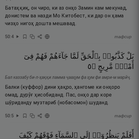
Батаҳқиқ, он чиро, ки аз онҳо Замин кам мекунад,
донистем ва назди Мо Китобест, ки дар он ҳама
чизҳо нигоҳ дошта мешавад.
50
:
4
тафсир
بَلْ
كَذَّبُوا۟
بِٱلْحَقِّ
لَمَّا
جَآءَهُمْ
فَهُمْ
فِىٓ
٥
۝
مَّرِيجٍ
أَمْرٍۢ
Бал каззабу би-л-ҳаққи ламма ҷааҳум фа ҳум фи амри-м марӣҷ.
Балки (куффор) дини ҳақро, ҳангоме ки онҳоро
омад, дурӯғ ҳисобиданд. Пас, онҳо дар коре
шӯриданду музтариб (нобасомон) шуданд.
50
:
5
тафсир
أَفَلَمْ
يَنظُرُوٓا۟
إِلَى
ٱلسَّمَآءِ
فَوْقَهُمْ
كَيْفَ