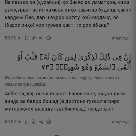
Ва пеш аз он (қурайши)-ҳо бисёр аз умматҳое, ки аз
рӯи қувват аз ин ҷамоъа онҳо қавитар буданд, ҳалок
кардем. Пас, дар шаҳрҳо кофту коб карданд, оё
(барои онҳо) ҷои гурезе ҳаст, то роҳ ёбанд?
50
:
36
тафсир
إِنَّ
فِى
ذَٰلِكَ
لَذِكْرَىٰ
لِمَن
كَانَ
لَهُۥ
قَلْبٌ
أَوْ
٣٧
۝
شَهِيدٌۭ
وَهُوَ
ٱلسَّمْعَ
أَلْقَى
Инна фӣ залика ла зикро ли ман кана лаҳу қалбун ав алқа-с-
самъа ва ҳува шаҳӣд.
Албатта, дар он чӣ гузашт, барои касе, ки ӯро дили
зинда ва бедор бошад (ё достони гузаштагонро
мутаваҷҷеҳ шаваду гӯш биниҳад,) панде ҳаст.
50
:
37
тафсир