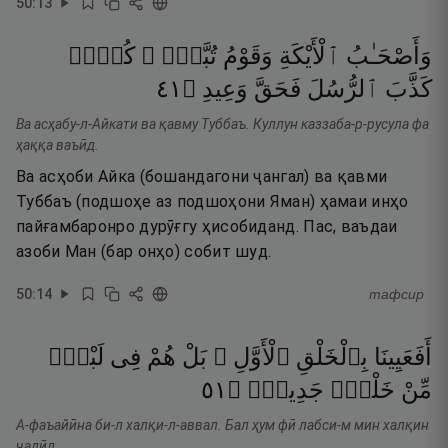
50
:
13
وَأَصْحَـٰبُ
ٱلْأَيْكَةِ
وَقَوْمُ
تُبَّعٍۢ ۚ
كُلٌّۭ
١٤
۝
وَعِيدِ
فَحَقَّ
ٱلرُّسُلَ
كَذَّبَ
Ва асҳабу-л-Айкати ва қавму Туббаъ. Куллун каззаба-р-русула фа
ҳаққа ваъӣд.
Ва асҳоби Айка (бошандагони ҷангал) ва қавми
Туббаъ (подшоҳе аз подшоҳони Яман) ҳамаи инҳо
пайғамбаронро дурӯғгу ҳисобиданд. Пас, ваъдаи
азоби Ман (бар онҳо) собит шуд.
50
:
14
тафсир
أَفَعَيِينَا
بِٱلْخَلْقِ
ٱلْأَوَّلِ ۚ
بَلْ
هُمْ
فِى
لَبْسٍۢ
١٥
۝
جَدِيدٍۢ
خَلْقٍۢ
مِّنْ
А-фаъайӣна би-л халқи-л-аввал. Бал ҳум фӣ лабси-м мин халқин
ҷадӣд.