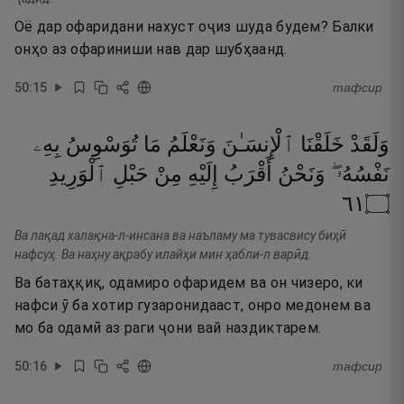
Оё дар офаридани нахуст оҷиз шуда будем? Балки
онҳо аз офариниши нав дар шубҳаанд.
50
:
15
тафсир
وَلَقَدْ
خَلَقْنَا
ٱلْإِنسَـٰنَ
وَنَعْلَمُ
مَا
تُوَسْوِسُ
بِهِۦ
نَفْسُهُۥ ۖ
وَنَحْنُ
أَقْرَبُ
إِلَيْهِ
مِنْ
حَبْلِ
ٱلْوَرِيدِ
١٦
۝
Ва лақад халақна-л-инсана ва наъламу ма тувасвису биҳӣ
нафсуҳ. Ва наҳну ақрабу илайҳи мин ҳабли-л варӣд.
Ва батаҳқиқ, одамиро офаридем ва он чизеро, ки
нафси ӯ ба хотир гузаронидааст, онро медонем ва
мо ба одамӣ аз раги ҷони вай наздиктарем.
50
:
16
тафсир