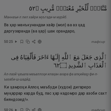
٢٥
۝
مُّرِيبٍ
مُعْتَدٍۢ
لِّلْخَيْرِ
مَّنَّاعٍۢ
Маннаъи-л лил хайри муътади-м мурӣб.
Ва ҳар манъкунандаи хайр (мол) ва аз ҳад
даргузаранда (ва ҳар) шак орандаро,
50
:
25
тафсир
ٱلَّذِى
جَعَلَ
مَعَ
ٱللَّهِ
إِلَـٰهًا
ءَاخَرَ
فَأَلْقِيَاهُ
فِى
٢٦
۝
ٱلشَّدِيدِ
ٱلْعَذَابِ
Ал-лазӣ ҷаъала маъаллоҳи илаҳан ахара фа алқийаҳу фи-л-
ъазаби-ш-шадӣд.
Ки ҳамроҳи Аллоҳ маъбуди (худои) дигареро
муқаррар карда буд, пас ҳар кадомро дар азоби сахт
бияндозед!».
50
:
26
тафсир