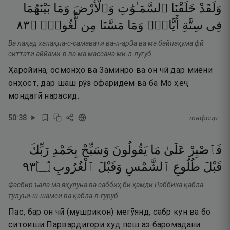
وَلَقَدْ
خَلَقْنَا
ٱلسَّمَـٰوَٰتِ
وَٱلْأَرْضَ
وَمَا
بَيْنَهُمَا
٣٨
۝
لُّغُوبٍۢ
مِن
مَسَّنَا
وَمَا
أَيَّامٍۢ
سِتَّةِ
فِى
Ва лақад халақна-с-самавати ва-л-арЗа ва ма байнаҳума фӣ
ситтати аййами-в ва ма массана ми-л-луғуб.
Ҳаройина, осмонҳо ва Заминро ва он чӣ дар миёни
онҳост, дар шаш рӯз офаридем ва ба Мо ҳеҷ
мондагӣ нарасид.
50
:
38
тафсир
فَٱصْبِرْ
عَلَىٰ
مَا
يَقُولُونَ
وَسَبِّحْ
بِحَمْدِ
رَبِّكَ
٣٩
۝
ٱلْغُرُوبِ
وَقَبْلَ
ٱلشَّمْسِ
طُلُوعِ
قَبْلَ
Фасбир ъала ма яқулуна ва саббиҳ би ҳамди Раббика қабла
тулуъи-ш-шамси ва қабла-л-ғуруб.
Пас, бар он чӣ (мушрикон) мегӯянд, сабр кун ва бо
ситоиши Парвардигори худ пеш аз баромадани