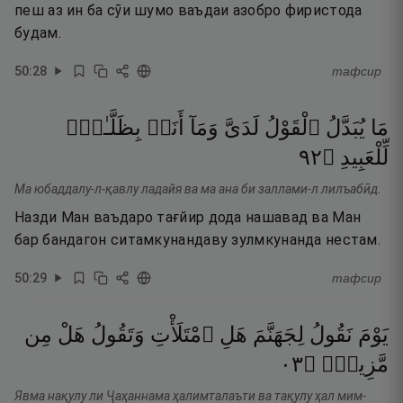
пеш аз ин ба сӯи шумо ваъдаи азобро фиристода
будам.
50
:
28
тафсир
مَا
يُبَدَّلُ
ٱلْقَوْلُ
لَدَىَّ
وَمَآ
أَنَا۠
بِظَلَّـٰمٍۢ
٢٩
۝
لِّلْعَبِيدِ
Ма юбаддалу-л-қавлу ладайя ва ма ана би заллами-л лилъабӣд.
Назди Ман ваъдаро тағйир дода нашавад ва Ман
бар бандагон ситамкунандаву зулмкунанда нестам.
50
:
29
тафсир
يَوْمَ
نَقُولُ
لِجَهَنَّمَ
هَلِ
ٱمْتَلَأْتِ
وَتَقُولُ
هَلْ
مِن
٣٠
۝
مَّزِيدٍۢ
Явма нақулу ли Ҷаҳаннама ҳалимталаъти ва тақулу ҳал мим-