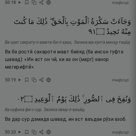
50
:
18
тафсир
وَجَآءَتْ
سَكْرَةُ
ٱلْمَوْتِ
بِٱلْحَقِّ ۖ
ذَٰلِكَ
مَا
كُنتَ
١٩
۝
تَحِيدُ
مِنْهُ
Ва ҷаат сакрату-л-мавти би-л-ҳаққ. Залика ма кунта минҳу таҳӣд.
Ва ба ростӣ сакароти мавт биёяд (ба инсон гуфта
шавад): «Ин аст он чӣ, ки аз он (марг) канор
мегирифтӣ».
50
:
19
тафсир
٢٠
۝
ٱلْوَعِيدِ
يَوْمُ
ذَٰلِكَ
ٱلصُّورِ ۚ
فِى
وَنُفِخَ
Ва нуфиха фи-с-сур. Залика явму-л-ваъӣд.
Ва дар сур дамида шавад, ин аст ваъдаи рӯзи азоб.
50
:
20
тафсир