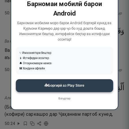
пас, чашми ту имрӯз тезбин аст».
Барномаи мобилӣ барои
Android
50
:
22
тафсир
Барномаи мобилии моро барои Android боргирӣ кунед ва
Қуръони Каримро дар ҳар ҷо бо худ дошта бошед.
٢٣
۝
عَتِيدٌ
لَدَىَّ
مَا
هَـٰذَا
قَرِينُهُۥ
وَقَالَ
Имкониятҳои бештар, интерфейси беҳтар ва истифодаи
осонтар!
Ва қола қарӣнуҳу ҳаза ма ладайя ъатӣд.
Ва фариштаи ҳамнишини ӯ гӯяд: «Ин аст номаи
✨ Имкониятҳои бештар
аъмоли ту, ки назди ман ҳозир аст!».
📱 Истифодаи осонтар
🔔 Огоҳиномаҳои намоз
💾 Хондани офлайн
50
:
23
тафсир
📥
Боргирӣ аз Play Store
٢٤
۝
عَنِيدٍۢ
كَفَّارٍ
كُلَّ
جَهَنَّمَ
فِى
أَلْقِيَا
Алқийа фӣ Ҷаҳаннама кулла каффарин ъанӣд.
Баъдтар
(Ба он ду фаришта гуфта шавад:) «Ҳар носипоси
(кофири) саркашро дар Ҷаҳаннам партоб кунед,
50
:
24