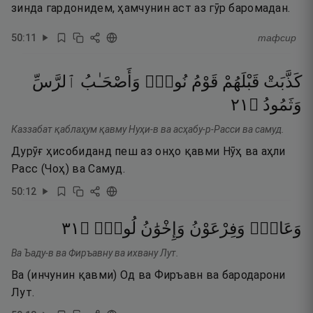
зинда гардонидем, ҳамчунин аст аз гӯр баромадан.
50
:
11
тафсир
كَذَّبَتْ
قَبْلَهُمْ
قَوْمُ
نُوحٍۢ
وَأَصْحَـٰبُ
ٱلرَّسِّ
١٢
۝
وَثَمُودُ
Каззабат қаблаҳум қавму Нуҳи-в ва асҳабу-р-Расси ва самуд.
Дурӯғ ҳисобиданд пеш аз онҳо қавми Нӯҳ ва аҳли
Расс (Чоҳ) ва Самуд.
50
:
12
١٣
۝
لُوطٍۢ
وَإِخْوَٰنُ
وَفِرْعَوْنُ
وَعَادٌۭ
Ва Ъаду-в ва Фиръавну ва ихвану Лут.
Ва (инчунин қавми) Од ва Фиръавн ва бародарони
Лут.