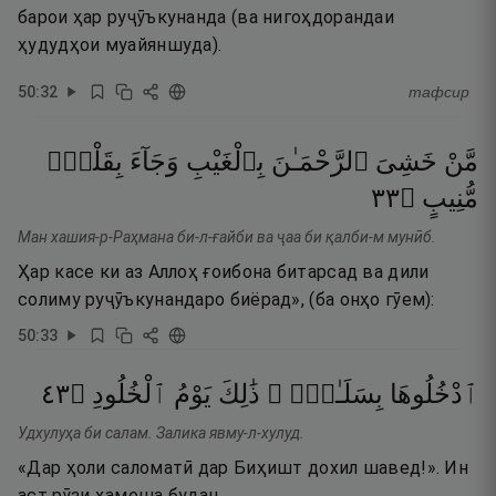
барои ҳар руҷӯъкунанда (ва нигоҳдорандаи
ҳудудҳои муайяншуда).
50
:
32
тафсир
مَّنْ
خَشِىَ
ٱلرَّحْمَـٰنَ
بِٱلْغَيْبِ
وَجَآءَ
بِقَلْبٍۢ
٣٣
۝
مُّنِيبٍ
Ман хашия-р-Раҳмана би-л-ғайби ва ҷаа би қалби-м мунӣб.
Ҳар касе ки аз Аллоҳ ғоибона битарсад ва дили
солиму руҷӯъкунандаро биёрад», (ба онҳо гӯем):
50
:
33
٣٤
۝
ٱلْخُلُودِ
يَوْمُ
ذَٰلِكَ
بِسَلَـٰمٍۢ ۖ
ٱدْخُلُوهَا
Удхулуҳа би салам. Залика явму-л-хулуд.
«Дар ҳоли саломатӣ дар Биҳишт дохил шавед!». Ин
аст рӯзи ҳамеша будан.