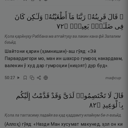
۞ قَالَ
قَرِينُهُۥ
رَبَّنَا
مَآ
أَطْغَيْتُهُۥ
وَلَـٰكِن
كَانَ
٢٧
۝
بَعِيدٍۢ
ضَلَـٰلٍۭ
فِى
Қола қарӣнуҳу Раббана ма атғайтуҳу ва лакин кана фӣ Залалим
баъӣд.
Шайтони қарин (ҳамнишин)-аш гӯяд: «Эй
Парвардигори мо, ман ин шахсро гумроҳ накардаам,
валекин ӯ худ дар гумроҳии (ниҳоят) дур буд».
50
:
27
тафсир
قَالَ
لَا
تَخْتَصِمُوا۟
لَدَىَّ
وَقَدْ
قَدَّمْتُ
إِلَيْكُم
٢٨
۝
بِٱلْوَعِيدِ
Қола ла тахтасиму ладайя ва қад қаддамту илайкум би-л-ваъӣд.
(Аллоҳ) гӯяд: «Назди Ман хусумат макунед, ҳол он ки