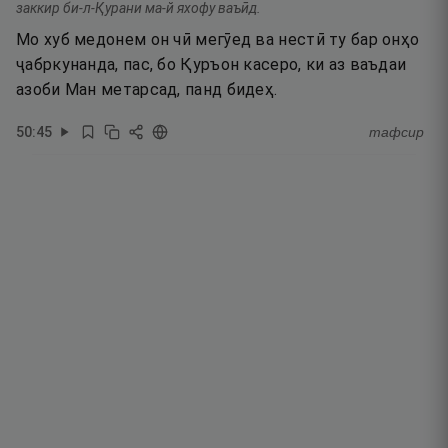
заккир би-л-Қурани ма-й яхофу ваъӣд.
Мо хуб медонем он чӣ мегӯед ва нестӣ ту бар онҳо
ҷабркунанда, пас, бо Қуръон касеро, ки аз ваъдаи
азоби Ман метарсад, панд бидеҳ.
50
:
45
тафсир