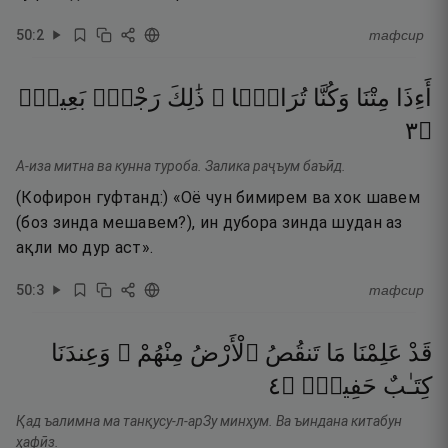
50
:
2
тафсир
أَءِذَا
مِتْنَا
وَكُنَّا
تُرَابًۭا ۖ
ذَٰلِكَ
رَجْعٌۢ
بَعِيدٌۭ
٣
۝
А-иза митна ва кунна туроба. Залика раҷъум баъӣд.
(Кофирон гуфтанд:) «Оё чун бимирем ва хок шавем
(боз зинда мешавем?), ин дубора зинда шудан аз
ақли мо дур аст».
50
:
3
тафсир
قَدْ
عَلِمْنَا
مَا
تَنقُصُ
ٱلْأَرْضُ
مِنْهُمْ ۖ
وَعِندَنَا
٤
۝
حَفِيظٌۢ
كِتَـٰبٌ
Қад ъалимна ма танқусу-л-арЗу минҳум. Ва ъиндана китабун
ҳафӣз.