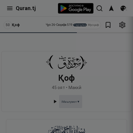
Quran.tj
50
Қоф
Тарҷума
Мусҳаф
Ҷуз
26
•
Саҳифа
519
Қоф
45
оят •
Маккӣ
Маълумот
▼
ℹ️