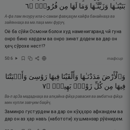
٦
۝
فُرُوجٍۢ
مِن
لَهَا
وَمَا
وَزَيَّنَّـٰهَا
بَنَيْنَـٰهَا
А-фа лам янзуру ила-с-самаи фавқаҳум кайфа банайнаҳа ва
зайяннаҳа ва ма лаҳа мин фуруҷ.
Оё ба сӯйи Осмони болои худ наменигаранд чӣ гуна
онро бино кардем ва онро зинат додем ва дар он
ҳеҷ сӯрохе нест!?
50
:
6
тафсир
وَٱلْأَرْضَ
مَدَدْنَـٰهَا
وَأَلْقَيْنَا
فِيهَا
رَوَٰسِىَ
وَأَنۢبَتْنَا
٧
۝
بَهِيجٍۢ
زَوْجٍۭ
كُلِّ
مِن
فِيهَا
Ва-л арЗа мададнаҳа ва алқайна фӣҳа равасия ва амбатна фӣҳа
мин кулли завҷим баҳӣҷ.
Заминро густурдем ва дар он кӯҳҳоро афкандем ва
дар он аз ҳар навъ (набототи) хушманзар рӯёнидем.