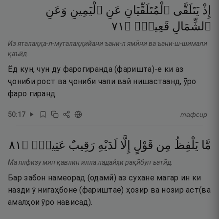
إِذْ
يَتَلَقَّى
ٱلْمُتَلَقِّيَانِ
عَنِ
ٱلْيَمِينِ
وَعَنِ
١٧
۝
قَعِيدٌۭ
ٱلشِّمَالِ
Из яталаққа-л-муталаққийани ъани-л ямӣни ва ъани-ш-шимали
қаъӣд.
Ёд кун, чун ду фарогиранда (фаришта)-е ки аз
ҷониби рост ва ҷониби чапи вай нишастаанд, ӯро
фаро гиранд.
50
:
17
тафсир
١٨
۝
عَتِيدٌۭ
رَقِيبٌ
لَدَيْهِ
إِلَّا
قَوْلٍ
مِن
يَلْفِظُ
مَّا
Ма ялфизу мин қавлин илла ладайҳи рақӣбун ъатӣд.
Бар забон намеорад (одамӣ) аз сухане магар ин ки
назди ӯ нигаҳбоне (фариштае) ҳозир ва нозир аст(ва
амалҳои ӯро нависад).