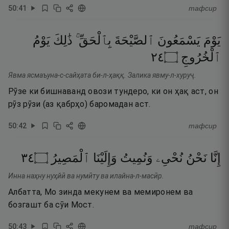
50
:
41
тафсир
يَوْمَ
يَسْمَعُونَ
ٱلصَّيْحَةَ
بِٱلْحَقِّ ۚ
ذَٰلِكَ
يَوْمُ
٤٢
۝
ٱلْخُرُوجِ
Явма ясмаъуна-с-сайҳата би-л-ҳаққ. Залика явму-л-хуруҷ.
Рӯзе ки бишнаванд овози тундеро, ки он ҳақ аст, он
рӯз рӯзи (аз қабрҳо) баромадан аст.
50
:
42
тафсир
٤٣
۝
ٱلْمَصِيرُ
وَإِلَيْنَا
وَنُمِيتُ
نُحْىِۦ
نَحْنُ
إِنَّا
Инна наҳну нуҳйӣ ва нумӣту ва илайна-л-масӣр.
Албатта, Мо зинда мекунем ва мемиронем ва
бозгашт ба сӯи Мост.
50
:
43
тафсир