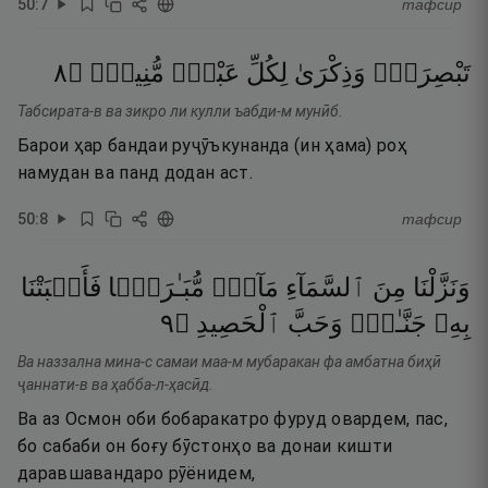
50
:
7
тафсир
٨
۝
مُّنِيبٍۢ
عَبْدٍۢ
لِكُلِّ
وَذِكْرَىٰ
تَبْصِرَةًۭ
Табсирата-в ва зикро ли кулли ъабди-м мунӣб.
Барои ҳар бандаи руҷӯъкунанда (ин ҳама) роҳ
намудан ва панд додан аст.
50
:
8
тафсир
وَنَزَّلْنَا
مِنَ
ٱلسَّمَآءِ
مَآءًۭ
مُّبَـٰرَكًۭا
فَأَنۢبَتْنَا
٩
۝
ٱلْحَصِيدِ
وَحَبَّ
جَنَّـٰتٍۢ
بِهِۦ
Ва наззална мина-с самаи маа-м мубаракан фа амбатна биҳӣ
ҷаннати-в ва ҳабба-л-ҳасӣд.
Ва аз Осмон оби бобаракатро фуруд овардем, пас,
бо сабаби он боғу бӯстонҳо ва донаи кишти
даравшавандаро рӯёнидем,