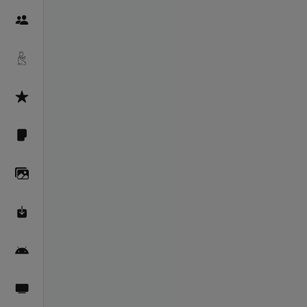
Пайғамбарон
Дуоҳо
Асмоул Ҳусно
Фарзи айн
Галерея
Махзани Маърифат
Барномаи мобилӣ
Пахшҳои зинда