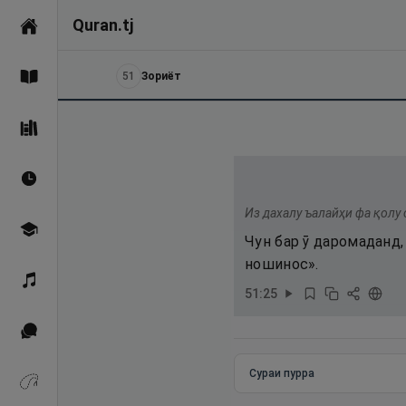
Quran.tj
Асосӣ
51
Зориёт
Қуръон
Саҳеҳи Бухорӣ
Вақтҳои намоз
Из дахалу ъалайҳи фа қолу
Омӯзиш
Чун бар ӯ даромаданд, 
ношинос».
Қироат
51
:
25
Иқтибосҳо аз Қуръон
Сураи пурра
Зикрҳо