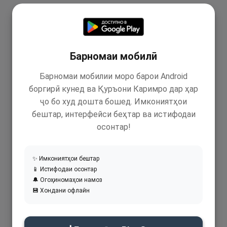
Барномаи мобилӣ
Барномаи мобилии моро барои Android
боргирӣ кунед ва Қуръони Каримро дар ҳар
ҷо бо худ дошта бошед. Имкониятҳои
бештар, интерфейси беҳтар ва истифодаи
осонтар!
✨ Имкониятҳои бештар
📱 Истифодаи осонтар
🔔 Огоҳиномаҳои намоз
💾 Хондани офлайн