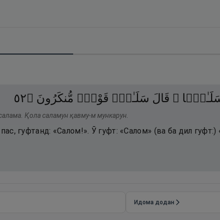
٢٥
۝
مُّنكَرُونَ
قَوْمٌۭ
سَلَـٰمٌۭ
قَالَ
سَلَـٰمًۭا 
 салама. Қола саламун қавму-м мункарун.
пас, гуфтанд: «Салом!». Ӯ гуфт: «Салом» (ва ба дил гуфт:
Идома додан