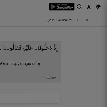
Ҷуз
26
•
Саҳифа
521
إِذْ
دَخَلُوا۟
عَلَيْهِ
فَقَالُوا۟
ۖ
) «Онҳо гурӯҳе ҳастанд
тафсир