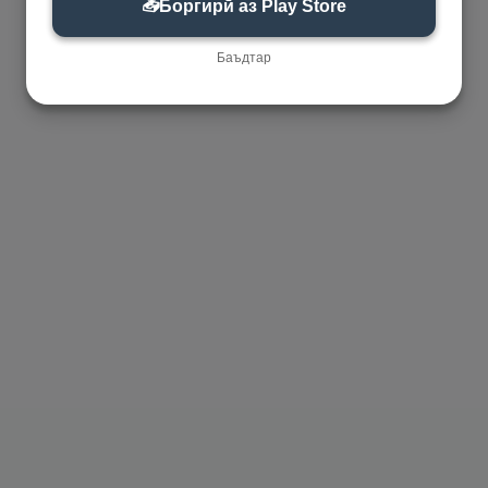
📥
Боргирӣ аз Play Store
Баъдтар