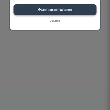
📥
Боргирӣ аз Play Store
Баъдтар