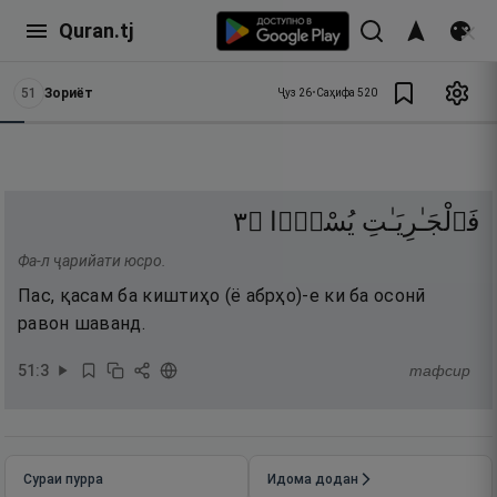
Quran.tj
51
Зориёт
Ҷуз
26
•
Саҳифа
520
٣
۝
يُسْرًۭا
فَٱلْجَـٰرِيَـٰتِ
Фа-л ҷарийати юсро.
Пас, қасам ба киштиҳо (ё абрҳо)-е ки ба осонӣ
равон шаванд.
51
:
3
тафсир
Сураи пурра
Идома додан