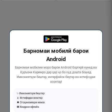
Барномаи мобилӣ барои
Android
Барномаи мобилии моро барои Android боргирӣ кунед ва
Қуръони Каримро дар ҳар ҷо бо худ дошта бошед.
Имкониятҳои бештар, интерфейси беҳтар ва истифодаи
осонтар!
✨ Имкониятҳои бештар
📱 Истифодаи осонтар
🔔 Огоҳиномаҳои намоз
💾 Хондани офлайн