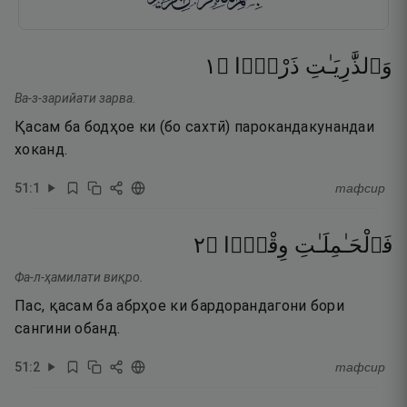
١
۝
ذَرْوًۭا
وَٱلذَّٰرِيَـٰتِ
Ва-з-зарийати зарва.
Қасам ба бодҳое ки (бо сахтӣ) парокандакунандаи
хоканд.
51
:
1
тафсир
٢
۝
وِقْرًۭا
فَٱلْحَـٰمِلَـٰتِ
Фа-л-ҳамилати виқро.
Пас, қасам ба абрҳое ки бардорандагони бори
сангини обанд.
51
:
2
тафсир