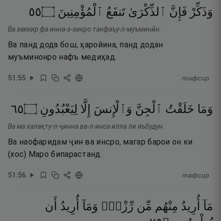
٥٥
۝
ٱلْمُؤْمِنِينَ
تَنفَعُ
ٱلذِّكْرَىٰ
فَإِنَّ
وَذَكِّرْ
Ва заккир фа инна-з-зикро танфаъу-л-муъминӣн.
Ва панд дода бош, ҳаройина, панд додан
муъминонро нафъ медиҳад.
51
:
55
тафсир
٥٦
۝
لِيَعْبُدُونِ
إِلَّا
وَٱلْإِنسَ
ٱلْجِنَّ
خَلَقْتُ
وَمَا
Ва ма халақту-л-ҷинна ва-л-инса илла ли яъбудун.
Ва наофаридам ҷин ва инсро, магар барои он ки
(хос) Маро бипарастанд.
51
:
56
тафсир
مَآ
أُرِيدُ
مِنْهُم
مِّن
رِّزْقٍۢ
وَمَآ
أُرِيدُ
أَن