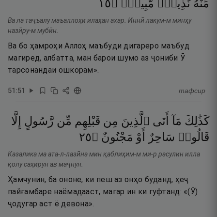
٥١
۝
مُّبِينٌۭ
نَذِيرٌۭ
مِّنْهُ
Ва ла таҷъалу маъаллоҳи илаҳан ахар. Иннӣ лакум-м минҳу
назӣру-м мубӣн.
Ва бо ҳамроҳи Аллоҳ маъбуди дигареро маъбуд
магиред, албатта, ман барои шумо аз ҷониби Ӯ
тарсонандаи ошкорам».
51
:
51
тафсир
كَذَٰلِكَ
مَآ
أَتَى
ٱلَّذِينَ
مِن
قَبْلِهِم
مِّن
رَّسُولٍ
إِلَّا
٥٢
۝
مَجْنُونٌ
أَوْ
سَاحِرٌ
قَالُوا۟
Казалика ма ата-л-лазӣна мин қаблиҳим-м ми-р расулин илла
қолу саҳирун ав маҷнун.
Ҳамчунин, ба ононе, ки пеш аз онҳо буданд, ҳеҷ
пайғамбаре наёмадааст, магар ин ки гуфтанд: «(Ӯ)
ҷодугар аст ё девона».