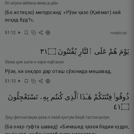
Яс-алуна аййана явму-д-дӣн.
(Бо истеҳзо) мепурсанд: «Рӯзи ҷазо (Қиёмат) кай
хоҳад буд?»,
51
:
12
тафсир
١٣
۝
يُفْتَنُونَ
ٱلنَّارِ
عَلَى
هُمْ
يَوْمَ
Явма ҳум ъала-н нари юфтанун.
Рӯзе, ки онҳоро дар оташ сӯзонида мешавад,
51
:
13
ذُوقُوا۟
فِتْنَتَكُمْ
هَـٰذَا
ٱلَّذِى
كُنتُم
بِهِۦ
تَسْتَعْجِلُونَ
١٤
۝
Зуқу фитнатакум ҳаза-л-лазӣ кунтум биҳӣ тастаъҷилун.
(Ба онҳо гуфта шавад): «Бичашед ҷазои бадии худро,