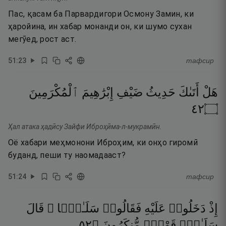
Пас, қасам ба Парвардигори Осмону Замин, ки
ҳаройина, ин хабар монанди он, ки шумо сухан
мегӯед, рост аст.
51
:
23
тафсир
هَلْ
أَتَىٰكَ
حَدِيثُ
ضَيْفِ
إِبْرَٰهِيمَ
ٱلْمُكْرَمِينَ
٢٤
۝
Ҳал атака ҳадӣсу Зайфи Иброҳӣма-л-мукрамӣн.
Оё хабари меҳмонони Иброҳим, ки онҳо гиромӣ
буданд, пеши ту наомадааст?
51
:
24
тафсир
إِذْ
دَخَلُوا۟
عَلَيْهِ
فَقَالُوا۟
سَلَـٰمًۭا ۖ
قَالَ
٢٥
۝
مُّنكَرُونَ
قَوْمٌۭ
سَلَـٰمٌۭ