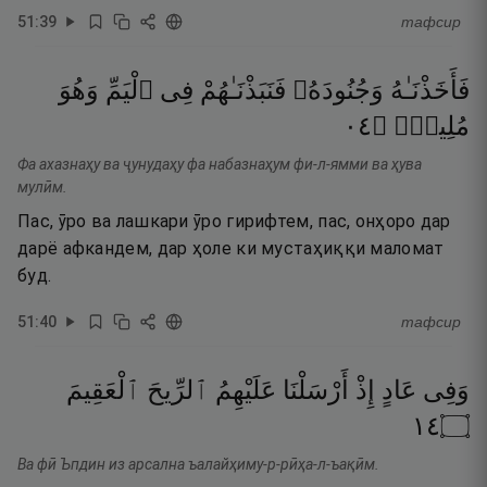
51
:
39
тафсир
فَأَخَذْنَـٰهُ
وَجُنُودَهُۥ
فَنَبَذْنَـٰهُمْ
فِى
ٱلْيَمِّ
وَهُوَ
٤٠
۝
مُلِيمٌۭ
Фа ахазнаҳу ва ҷунудаҳу фа набазнаҳум фи-л-ямми ва ҳува
мулӣм.
Пас, ӯро ва лашкари ӯро гирифтем, пас, онҳоро дар
дарё афкандем, дар ҳоле ки мустаҳиққи маломат
буд.
51
:
40
тафсир
وَفِى
عَادٍ
إِذْ
أَرْسَلْنَا
عَلَيْهِمُ
ٱلرِّيحَ
ٱلْعَقِيمَ
٤١
۝
Ва фӣ Ъпдин из арсална ъалайҳиму-р-рӣҳа-л-ъақӣм.