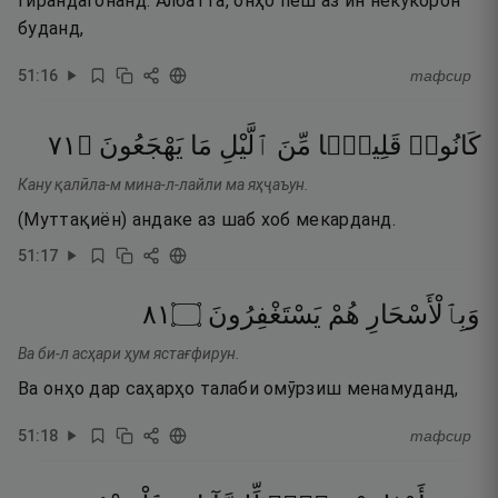
гирандагонанд. Албатта, онҳо пеш аз ин некӯкорон
буданд,
51
:
16
тафсир
١٧
۝
يَهْجَعُونَ
مَا
ٱلَّيْلِ
مِّنَ
قَلِيلًۭا
كَانُوا۟
Кану қалӣла-м мина-л-лайли ма яҳҷаъун.
(Муттақиён) андаке аз шаб хоб мекарданд.
51
:
17
١٨
۝
يَسْتَغْفِرُونَ
هُمْ
وَبِٱلْأَسْحَارِ
Ва би-л асҳари ҳум ястағфирун.
Ва онҳо дар саҳарҳо талаби омӯрзиш менамуданд,
51
:
18
тафсир