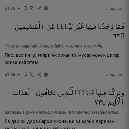
51
:
35
тафсир
فَمَا
وَجَدْنَا
فِيهَا
غَيْرَ
بَيْتٍۢ
مِّنَ
ٱلْمُسْلِمِينَ
٣٦
۝
Фа ма ваҷадна фӣҳа ғайра байти-м мина-л-муслимӣн.
Пас, дар ин ҷо ғайри як хонаи аз мусалмонон дигар
хонае наёфтем.
51
:
36
тафсир
وَتَرَكْنَا
فِيهَآ
ءَايَةًۭ
لِّلَّذِينَ
يَخَافُونَ
ٱلْعَذَابَ
٣٧
۝
ٱلْأَلِيمَ
Ва таракна фӣҳа айата-л лил лазӣна яхофуна-л ъазаба-л-алӣм.
Ва дар он деҳа барои ононе, ки аз азоби дарднок
метарсанд, нишонае гузоштем.