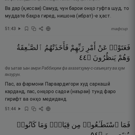
Ва дар (қиссаи) Самуд, чун барои онҳо гуфта шуд, то
муддате баҳра гиред, нишона (ибрат)-е ҳаст.
51
:
43
тафсир
فَعَتَوْا۟
عَنْ
أَمْرِ
رَبِّهِمْ
فَأَخَذَتْهُمُ
ٱلصَّـٰعِقَةُ
٤٤
۝
يَنظُرُونَ
وَهُمْ
Фа ъатав ъан амри Раббиҳим фа ахазатҳуму-с-саъиқату ва ҳум
янзурун.
Пас, аз фармони Парвардигори худ саркашӣ
карданд, пас, онҳоро садои (наъраи) тунд фаро
гирифт ва онҳо медиданд.
51
:
44
فَمَا
ٱسْتَطَـٰعُوا۟
مِن
قِيَامٍۢ
وَمَا
كَانُوا۟
٤٥
۝
مُنتَصِرِينَ