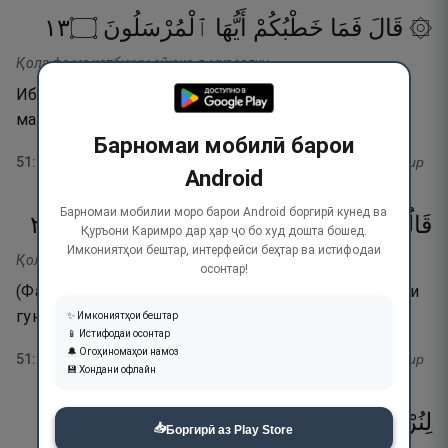
٣١
۝
ٱلْمُرْسَلُونَ
أَيُّهَا
خَطْبُكُمْ
فَمَا
۞ قَالَ
Қола фа ма хатбукум айюҳа-л-мурсалун.
Иброҳим гуфт: «Пас, эй фиристодашудагон,
мақсади шумо чист?».
Барномаи мобилӣ барои
51
:
31
тафсир
Android
Барномаи мобилии моро барои Android боргирӣ кунед ва
٣٢
۝
مُّجْرِمِينَ
قَوْمٍۢ
إِلَىٰ
أُرْسِلْنَآ
إِنَّآ
قَالُوٓا۟
Қуръони Каримро дар ҳар ҷо бо худ дошта бошед.
Имкониятҳои бештар, интерфейси беҳтар ва истифодаи
Қолу инна урсилна ила қавми-м муҷримӣн.
осонтар!
(Фариштагон) гуфтанд: «Ҳаройина, мо ба сӯи гурӯҳи
гунаҳгор (куффор) фиристода шудаем»,
✨ Имкониятҳои бештар
📱 Истифодаи осонтар
🔔 Огоҳиномаҳои намоз
51
:
32
тафсир
💾 Хондани офлайн
٣٣
۝
طِينٍۢ
مِّن
حِجَارَةًۭ
عَلَيْهِمْ
لِنُرْسِلَ
📥
Боргирӣ аз Play Store