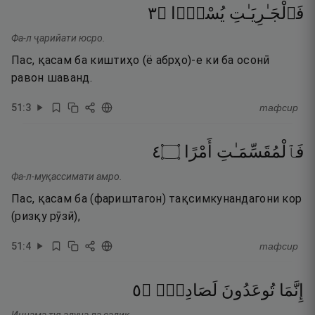
٣
۝
يُسْرًۭا
فَٱلْجَـٰرِيَـٰتِ
Фа-л ҷарийати юсро.
Пас, қасам ба киштиҳо (ё абрҳо)-е ки ба осонӣ
равон шаванд.
51
:
3
тафсир
٤
۝
أَمْرًا
فَٱلْمُقَسِّمَـٰتِ
Фа-л-муқассимати амро.
Пас, қасам ба (фариштагон) тақсимкунандагони кор
(ризқу рӯзӣ),
51
:
4
тафсир
٥
۝
لَصَادِقٌۭ
تُوعَدُونَ
إِنَّمَا