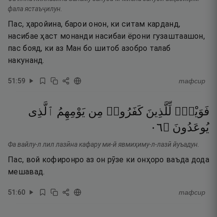
фала ястаъҷилун.
Пас, ҳаройина, барои онон, ки ситам карданд,
насибае ҳаст монанди насибаи ёрони гузаштаашон,
пас бояд, ки аз Ман бо шитоб азобро талаб
накунанд.
51
:
59
тафсир
فَوَيْلٌۭ
لِّلَّذِينَ
كَفَرُوا۟
مِن
يَوْمِهِمُ
ٱلَّذِى
٦٠
۝
يُوعَدُونَ
Фа вайлу-л лил лазӣна кафару ми-й явмиҳиму-л-лазӣ йуъадун.
Пас, вой кофиронро аз он рӯзе ки онҳоро ваъда дода
мешавад.
51
:
60
тафсир