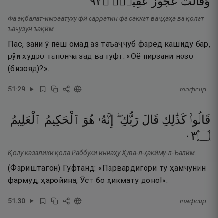
٢٩
۝
عَقِيمٌۭ
عَجُوزٌ
وَقَالَتْ
Фа ақбалат-имраатуҳу фӣ сарратин фа саккат ваҷҳаҳа ва қолат
ъаҷузун ъақӣм.
Пас, зани ӯ пеш омад аз таъаҷҷуб фарёд кашиду бар,
рӯи худро тапонча зад ва гуфт: «Оё пирзани нозо
(бизояд)?».
51
:
29
тафсир
قَالُوا۟
كَذَٰلِكِ
قَالَ
رَبُّكِ ۖ
إِنَّهُۥ
هُوَ
ٱلْحَكِيمُ
ٱلْعَلِيمُ
٣٠
۝
Қолу казалики қола Раббуки иннаҳу Ҳува-л-ҳакӣму-л-Ъалӣм.
(Фариштагон) Гуфтанд: «Парвардигори ту ҳамчунин
фармуд, ҳаройина, Ӯст бо ҳикмату доно!».
51
:
30
тафсир