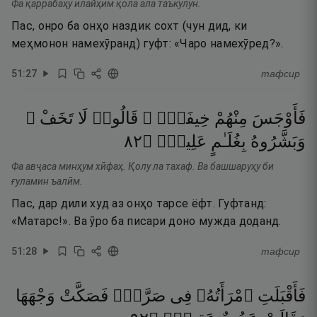
Фа қаррабаҳу илайҳим қола ала таъкулун.
Пас, онро ба онҳо наздик сохт (чун дид, ки
меҳмонон намехӯранд) гуфт: «Чаро намехӯред?».
51
:
27
тафсир
فَأَوْجَسَ
مِنْهُمْ
خِيفَةًۭ ۖ
قَالُوا۟
لَا
تَخَفْ ۖ
٢٨
۝
عَلِيمٍۢ
بِغُلَـٰمٍ
وَبَشَّرُوهُ
Фа авҷаса минҳум хӣфаҳ. Қолу ла тахаф. Ва башшаруҳу би
ғуламин ъалӣм.
Пас, дар дили худ аз онҳо тарсе ёфт. Гуфтанд:
«Матарс!». Ва ӯро ба писари доно мужда доданд.
51
:
28
тафсир
فَأَقْبَلَتِ
ٱمْرَأَتُهُۥ
فِى
صَرَّةٍۢ
فَصَكَّتْ
وَجْهَهَا