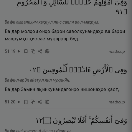
وَفِىٓ
أَمْوَٰلِهِمْ
حَقٌّۭ
لِّلسَّآئِلِ
وَٱلْمَحْرُومِ
١٩
۝
Ва фи амвалиҳим ҳаққу-л ли-с-саили ва-л-маҳрум.
Ва дар молҳои онҳо барои саволкунандаҳо ва барои
маҳрумҳо ҳиссае муқаррар буд.
51
:
19
тафсир
٢٠
۝
لِّلْمُوقِنِينَ
ءَايَـٰتٌۭ
ٱلْأَرْضِ
وَفِى
Ва фи-л-арЗи айату-л лил муқинӣн.
Ва дар Замин яқинкунандагонро нишонаҳое ҳаст,
51
:
20
тафсир
٢١
۝
تُبْصِرُونَ
أَفَلَا
أَنفُسِكُمْ ۚ
وَفِىٓ
Ва фи анфусикум. А-фа ла тубсирун.