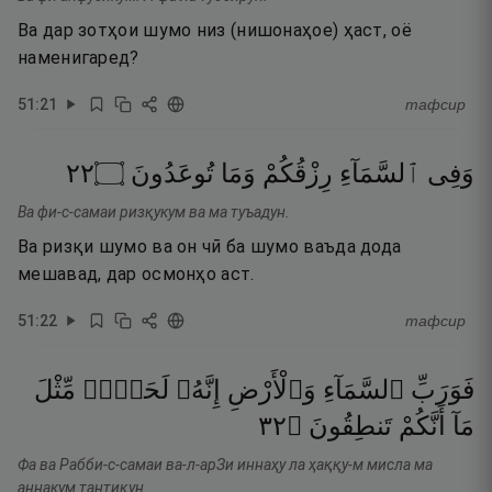
Ва дар зотҳои шумо низ (нишонаҳое) ҳаст, оё
наменигаред?
51
:
21
тафсир
٢٢
۝
تُوعَدُونَ
وَمَا
رِزْقُكُمْ
ٱلسَّمَآءِ
وَفِى
Ва фи-с-самаи ризқукум ва ма туъадун.
Ва ризқи шумо ва он чӣ ба шумо ваъда дода
мешавад, дар осмонҳо аст.
51
:
22
тафсир
فَوَرَبِّ
ٱلسَّمَآءِ
وَٱلْأَرْضِ
إِنَّهُۥ
لَحَقٌّۭ
مِّثْلَ
٢٣
۝
تَنطِقُونَ
أَنَّكُمْ
مَآ
Фа ва Рабби-с-самаи ва-л-арЗи иннаҳу ла ҳаққу-м мисла ма
аннакум тантиқун.