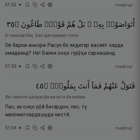
51
:
52
тафсир
٥٣
۝
طَاغُونَ
قَوْمٌۭ
هُمْ
بَلْ
بِهِۦ ۚ
أَتَوَاصَوْا۟
А-тавасав биҳ. Бал ҳум қавмун тоғун.
Оё барои инкори Расул бо якдигар васият карда
омадаанд? На! Балки онҳо гурӯҳи саркашанд.
51
:
53
тафсир
٥٤
۝
بِمَلُومٍۢ
أَنتَ
فَمَآ
عَنْهُمْ
فَتَوَلَّ
Фа тавалла ъанҳум фа ма анта би малум.
Пас, аз онҳо рӯй бигардон, пас, ту
маломаткардашуда нестӣ.
51
:
54
тафсир