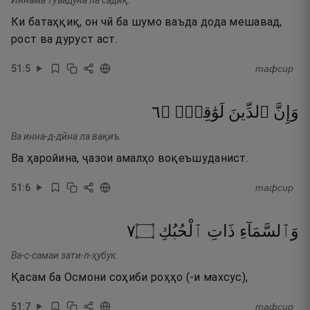
Иннама туъадуна ла садиқ.
Ки батаҳқиқ, он чӣ ба шумо ваъда дода мешавад,
рост ва дуруст аст.
51
:
5
тафсир
٦
۝
لَوَٰقِعٌۭ
ٱلدِّينَ
وَإِنَّ
Ва инна-д-дӣна ла вақиъ.
Ва ҳаройина, ҷазои амалҳо воқеъшуданист.
51
:
6
тафсир
٧
۝
ٱلْحُبُكِ
ذَاتِ
وَٱلسَّمَآءِ
Ва-с-самаи зати-л-ҳубук.
Қасам ба Осмони соҳиби роҳҳо (-и махсус),
51
:
7
тафсир