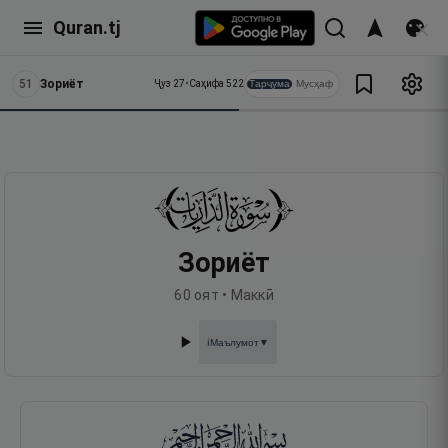
Quran.tj
51
Зориёт
Тарҷума
Мусҳаф
Ҷуз
27
•
Саҳифа
522
Зориёт
60
оят •
Маккӣ
Маълумот
▼
ℹ️