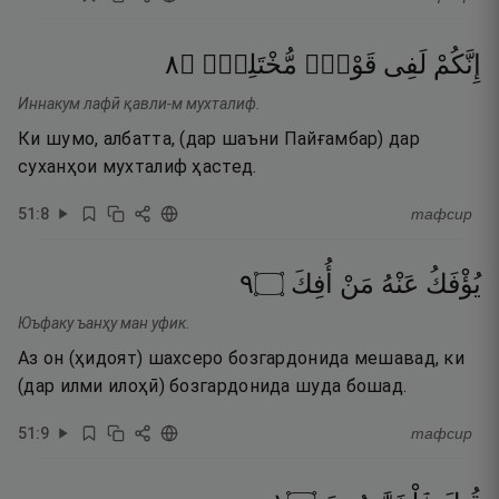
٨
۝
مُّخْتَلِفٍۢ
قَوْلٍۢ
لَفِى
إِنَّكُمْ
Иннакум лафӣ қавли-м мухталиф.
Ки шумо, албатта, (дар шаъни Пайғамбар) дар
суханҳои мухталиф ҳастед.
51
:
8
тафсир
٩
۝
أُفِكَ
مَنْ
عَنْهُ
يُؤْفَكُ
Юъфаку ъанҳу ман уфик.
Аз он (ҳидоят) шахсеро бозгардонида мешавад, ки
(дар илми илоҳӣ) бозгардонида шуда бошад.
51
:
9
тафсир