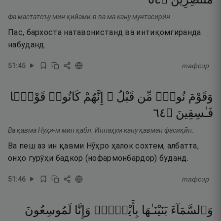
Фа мастатоъу мин қийами-в ва ма кану мунтасирӣн.
Пас, бархоста натавонистанд ва интиқомгиранда
набуданд.
51
:
45
тафсир
وَقَوْمَ
نُوحٍۢ
مِّن
قَبْلُ ۖ
إِنَّهُمْ
كَانُوا۟
قَوْمًۭا
٤٦
۝
فَـٰسِقِينَ
Ва қавма Нуҳи-м мин қабл. Иннаҳум кану қавман фасиқӣн.
Ва пеш аз ин қавми Нӯҳро ҳалок сохтем, албатта,
онҳо гурӯҳи бадкор (нофармонбардор) буданд.
51
:
46
тафсир
وَٱلسَّمَآءَ
بَنَيْنَـٰهَا
بِأَيْي۟دٍۢ
وَإِنَّا
لَمُوسِعُونَ