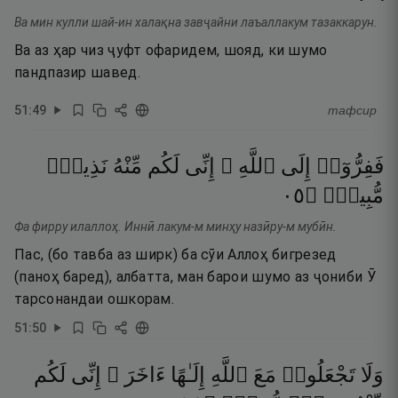
Ва мин кулли шай-ин халақна завҷайни лаъаллакум тазаккарун.
Ва аз ҳар чиз ҷуфт офаридем, шояд, ки шумо
пандпазир шавед.
51
:
49
тафсир
فَفِرُّوٓا۟
إِلَى
ٱللَّهِ ۖ
إِنِّى
لَكُم
مِّنْهُ
نَذِيرٌۭ
٥٠
۝
مُّبِينٌۭ
Фа фирру илаллоҳ. Иннӣ лакум-м минҳу назӣру-м мубӣн.
Пас, (бо тавба аз ширк) ба сӯи Аллоҳ бигрезед
(паноҳ баред), албатта, ман барои шумо аз ҷониби Ӯ
тарсонандаи ошкорам.
51
:
50
وَلَا
تَجْعَلُوا۟
مَعَ
ٱللَّهِ
إِلَـٰهًا
ءَاخَرَ ۖ
إِنِّى
لَكُم