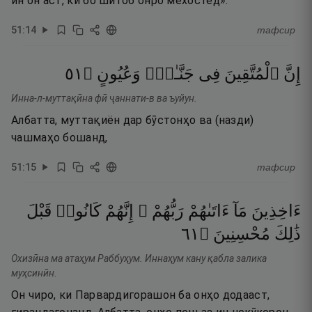
ин он аст, ки бо шитоб онро мехостед».
51
:
14
тафсир
١٥
۝
وَعُيُونٍ
جَنَّـٰتٍۢ
فِى
ٱلْمُتَّقِينَ
إِنَّ
Инна-л-муттақӣна фӣ ҷаннати-в ва ъуйун.
Албатта, муттақиён дар бӯстонҳо ва (назди)
чашмаҳо бошанд,
51
:
15
тафсир
ءَاخِذِينَ
مَآ
ءَاتَىٰهُمْ
رَبُّهُمْ ۚ
إِنَّهُمْ
كَانُوا۟
قَبْلَ
١٦
۝
مُحْسِنِينَ
ذَٰلِكَ
Охизӣна ма атаҳум Раббуҳум. Иннаҳум кану қабла залика
муҳсинӣн.
Он чиро, ки Парвардигорашон ба онҳо додааст,