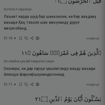
١٠
۝
ٱلْخَرَّٰصُونَ
قُتِلَ
Қутила-л харрасун.
Лаънат карда шуд бар шаккоконе, ки бар ваъдаву
ваъиди Ҳақ таъоло шак мекунанду дуруғ
меҳисобанд,
51
:
10
тафсир
١١
۝
سَاهُونَ
غَمْرَةٍۢ
فِى
هُمْ
ٱلَّذِينَ
Ал-лазӣна ҳум фӣ ғамратин саҳун.
Ононеро, ки дар ғарқи ҷаҳолатанду ваъду ваъиди
Аллоҳро фаромӯшкунандагонанд.
51
:
11
тафсир
١٢
۝
ٱلدِّينِ
يَوْمُ
أَيَّانَ
يَسْـَٔلُونَ