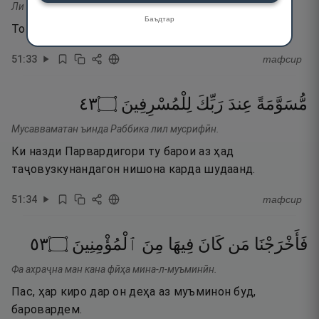
Ли нурсила ъалайҳим ҳиҷарата-м мин тӣн.
Баъдтар
То бар (сари) онҳо сангборе аз гил бифиристем,
51
:
33
тафсир
٣٤
۝
لِلْمُسْرِفِينَ
رَبِّكَ
عِندَ
مُّسَوَّمَةً
Мусавваматан ъинда Раббика лил мусрифӣн.
Ки назди Парвардигори ту барои аз ҳад
таҷовузкунандагон нишона карда шудаанд.
51
:
34
тафсир
٣٥
۝
ٱلْمُؤْمِنِينَ
مِنَ
فِيهَا
كَانَ
مَن
فَأَخْرَجْنَا
Фа ахраҷна ман кана фӣҳа мина-л-муъминӣн.
Пас, ҳар киро дар он деҳа аз муъминон буд,
баровардем.