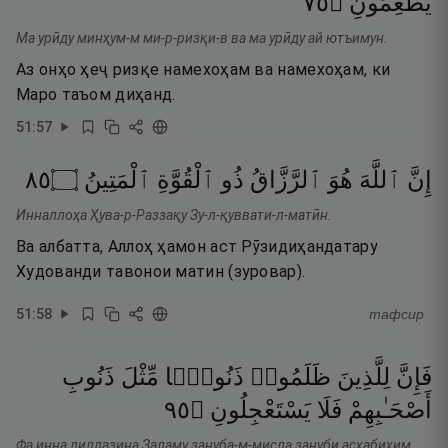
٥٧
۝
يُطْعِمُونِ
Ма урӣду минҳум-м ми-р-ризқи-в ва ма урӣду ай ютъимун.
Аз онҳо ҳеҷ ризқе намехоҳам ва намехоҳам, ки
Маро таъом диҳанд.
51
:
57
٥٨
۝
ٱلْمَتِينُ
ٱلْقُوَّةِ
ذُو
ٱلرَّزَّاقُ
هُوَ
ٱللَّهَ
إِنَّ
Инналлоҳа Ҳува-р-Раззақу Зу-л-қуввати-л-матӣн.
Ва албатта, Аллоҳ ҳамон аст Рӯзидиҳандатару
Худованди тавонои матин (зуровар).
51
:
58
тафсир
فَإِنَّ
لِلَّذِينَ
ظَلَمُوا۟
ذَنُوبًۭا
مِّثْلَ
ذَنُوبِ
٥٩
۝
يَسْتَعْجِلُونِ
فَلَا
أَصْحَـٰبِهِمْ
Фа инна лиллазина Заламу зануба-м-мисла зануби асҳабиҳим