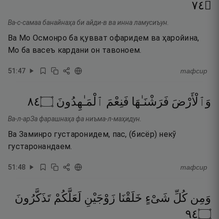
٤٧
۝
Ва-с-самаа банайнаҳа би айди-в ва инна ламусиъун.
Ва Мо Осмонро ба қувват офаридем ва ҳаройина,
Мо ба васеъ кардани он тавоноем.
51
:
47
тафсир
٤٨
۝
ٱلْمَـٰهِدُونَ
فَنِعْمَ
فَرَشْنَـٰهَا
وَٱلْأَرْضَ
Ва-л-арЗа фарашнаҳа фа ниъма-л-маҳидун.
Ва Заминро густаронидем, пас, (бисёр) некӯ
густаронандаем.
51
:
48
тафсир
وَمِن
كُلِّ
شَىْءٍ
خَلَقْنَا
زَوْجَيْنِ
لَعَلَّكُمْ
تَذَكَّرُونَ
٤٩
۝