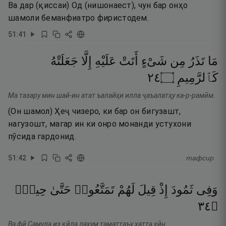
Ва дар (қиссаи) Од (нишонаест), чун бар онҳо
шамоли беманфиатро фиристодем.
51
:
41
مَا
تَذَرُ
مِن
شَىْءٍ
أَتَتْ
عَلَيْهِ
إِلَّا
جَعَلَتْهُ
٤٢
۝
كَٱلرَّمِيمِ
Ма тазару мин шай-ин атат ъалайҳи илла ҷаъалатҳу ка-р-рамӣм.
(Он шамол) Ҳеҷ чизеро, ки бар он бигузашт,
нагузошт, магар ин ки онро монанди устухони
пӯсида гардонид.
51
:
42
тафсир
وَفِى
ثَمُودَ
إِذْ
قِيلَ
لَهُمْ
تَمَتَّعُوا۟
حَتَّىٰ
حِينٍۢ
٤٣
۝
Ва фӣ Самуда из қӣла лаҳум таматтаъу ҳатта ҳӣн.