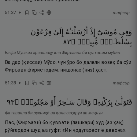
51
:
37
тафсир
وَفِى
مُوسَىٰٓ
إِذْ
أَرْسَلْنَـٰهُ
إِلَىٰ
فِرْعَوْنَ
٣٨
۝
مُّبِينٍۢ
بِسُلْطَـٰنٍۢ
Ва фӣ Муса из арсалнаҳу ила Фиръавна би султоним мубӣн.
Ва дар (қиссаи) Мӯсо, чун ӯро бо далели возеҳ ба сӯи
Фиръавн фиристодем, нишонае (низ) ҳаст.
51
:
38
тафсир
٣٩
۝
مَجْنُونٌۭ
أَوْ
سَـٰحِرٌ
وَقَالَ
بِرُكْنِهِۦ
فَتَوَلَّىٰ
Фа тавалла би рукниҳӣ ва қола саҳирун ав маҷнун.
Пас, (Фиръавн) бо қуввати (лашкари) худ (аз ҳақ)
рӯйгардон шуд ва гуфт: «Ин ҷодугарест ё девона».