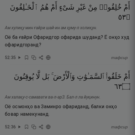
أَمْ
خُلِقُوا۟
مِنْ
غَيْرِ
شَىْءٍ
أَمْ
هُمُ
ٱلْخَـٰلِقُونَ
٣٥
۝
Ам хулиқу мин ғайри шай-ин ам ҳуму-л холиқун.
Оё ба ғайри Офаридгор офарида шуданд? Ё онҳо худ
офаридгоранд?
52
:
35
тафсир
أَمْ
خَلَقُوا۟
ٱلسَّمَـٰوَٰتِ
وَٱلْأَرْضَ ۚ
بَل
لَّا
يُوقِنُونَ
٣٦
۝
Ам халақу-с-самавати ва-л-арЗ. Бал-л ла йуқинун.
Оё осмонҳо ва Заминро офариданд, балки онҳо
бовар намекунанд.
52
:
36
тафсир