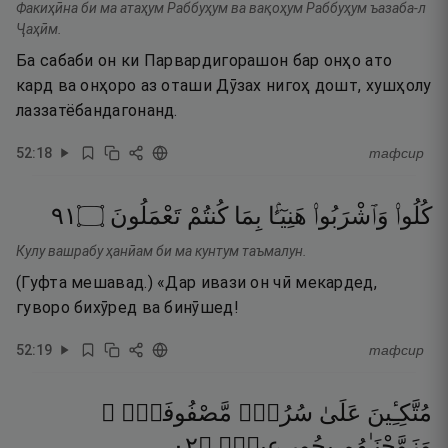
Факиҳӣна би ма атаҳум Раббуҳум ва вақоҳум Раббуҳум ъазаба-л
Ҷаҳӣм.
Ба сабаби он ки Парвардигорашон бар онҳо ато
кард ва онҳоро аз оташи Дӯзах нигоҳ дошт, хушҳолу
лаззатёбандагонанд.
52
:
18
тафсир
١٩
۝
تَعْمَلُونَ
كُنتُمْ
بِمَا
هَنِيٓـًٔۢا
وَٱشْرَبُوا۟
كُلُوا۟
Кулу вашрабу ҳанӣам би ма кунтум таъмалун.
(Гуфта мешавад.) «Дар ивази он чӣ мекардед,
гуворо бихӯред ва бинӯшед!
52
:
19
тафсир
مُتَّكِـِٔينَ
عَلَىٰ
سُرُرٍۢ
مَّصْفُوفَةٍۢ ۖ
٢٠
۝
عِينٍۢ
بِحُورٍ
وَزَوَّجْنَـٰهُم