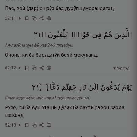
Пас, вой (дар) он рӯз бар дурӯғшуморандагон,
52
:
11
١٢
۝
يَلْعَبُونَ
خَوْضٍۢ
فِى
هُمْ
ٱلَّذِينَ
Ал-лазӣна ҳум фӣ хавЗи-й ялъабун.
Ононе, ки ба беҳудагӯӣ бозӣ мекунанд.
52
:
12
тафсир
١٣
۝
دَعًّا
جَهَنَّمَ
نَارِ
إِلَىٰ
يُدَعُّونَ
يَوْمَ
Явма юдаъъуна ила нари Ҷаҳаннама даъъа.
Рӯзе, ки ба сӯи оташи Дӯзах ба сахтӣ равон карда
шаванд.
52
:
13