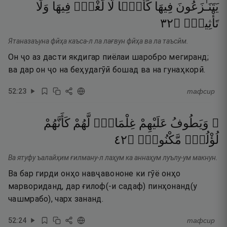
يَتَنَـٰزَعُونَ
فِيهَا
كَأْسًۭا
لَّا
لَغْوٌۭ
فِيهَا
وَلَا
٢٣
۝
تَأْثِيمٌۭ
Ятаназаъуна фӣҳа каъса-л ла лағвун фӣҳа ва ла таъсӣм.
Он ҷо аз дасти якдигар пиёлаи шаробро мегиранд;
ва дар он ҷо на беҳудагӯӣ бошад ва на гунаҳкорӣ.
52
:
23
тафсир
۞ وَيَطُوفُ
عَلَيْهِمْ
غِلْمَانٌۭ
لَّهُمْ
كَأَنَّهُمْ
٢٤
۝
مَّكْنُونٌۭ
لُؤْلُؤٌۭ
Ва ятуфу ъалайҳим ғилману-л лаҳум ка аннаҳум луълу-ум макнун.
Ва бар гирди онҳо навҷавононе ки гӯё онҳо
марвориданд, дар ғилоф(-и садаф) пинҳонанд(у
чашмрабо), чарх зананд.
52
:
24
тафсир