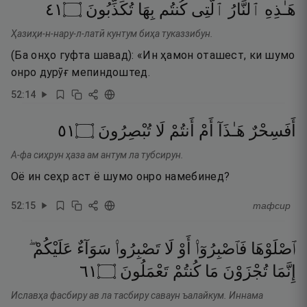
١٤
۝
تُكَذِّبُونَ
بِهَا
كُنتُم
ٱلَّتِى
ٱلنَّارُ
هَـٰذِهِ
Ҳазиҳи-н-нару-л-латӣ кунтум биҳа туказзибун.
(Ба онҳо гуфта шавад): «Ин ҳамон оташест, ки шумо
онро дурӯғ мепиндоштед.
52
:
14
١٥
۝
تُبْصِرُونَ
لَا
أَنتُمْ
أَمْ
هَـٰذَآ
أَفَسِحْرٌ
А-фа сиҳрун ҳаза ам антум ла тубсирун.
Оё ин сеҳр аст ё шумо онро намебинед?
52
:
15
тафсир
ٱصْلَوْهَا
فَٱصْبِرُوٓا۟
أَوْ
لَا
تَصْبِرُوا۟
سَوَآءٌ
عَلَيْكُمْ ۖ
١٦
۝
تَعْمَلُونَ
كُنتُمْ
مَا
تُجْزَوْنَ
إِنَّمَا
Иславҳа фасбиру ав ла тасбиру саваун ъалайкум. Иннама