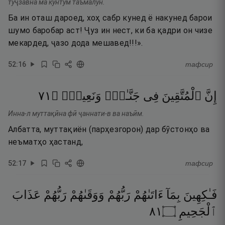
туҷзавна ма кунтум таъмалун.
Ба ин оташ дароед, хоҳ сабр кунед ё накунед барои
шумо баробар аст! Ҷуз ин нест, ки ба қадри он чизе
мекардед, ҷазо дода мешавед!!!».
52
:
16
тафсир
١٧
۝
وَنَعِيمٍۢ
جَنَّـٰتٍۢ
فِى
ٱلْمُتَّقِينَ
إِنَّ
Инна-л муттақӣна фӣ ҷаннати-в ва наъӣм.
Албатта, муттақиён (парҳезгорон) дар бӯстонҳо ва
неъматҳо ҳастанд,
52
:
17
тафсир
فَـٰكِهِينَ
بِمَآ
ءَاتَىٰهُمْ
رَبُّهُمْ
وَوَقَىٰهُمْ
رَبُّهُمْ
عَذَابَ
١٨
۝
ٱلْجَحِيمِ