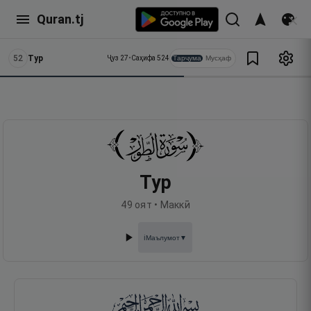
Quran.tj
52
Тур
Тарҷума
Мусҳаф
Ҷуз
27
•
Саҳифа
524
Тур
49
оят •
Маккӣ
Маълумот
▼
ℹ️