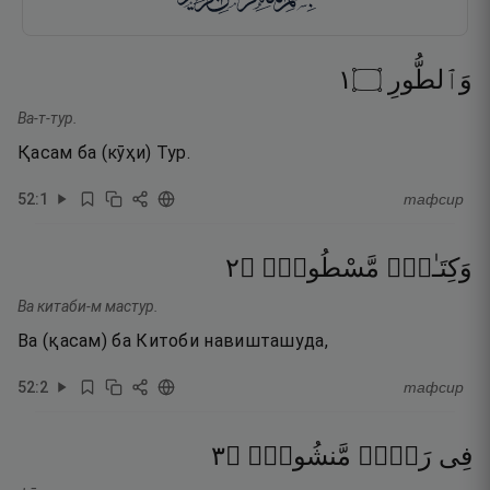
١
۝
وَٱلطُّورِ
Ва-т-тур.
Қасам ба (кӯҳи) Тур.
52
:
1
тафсир
٢
۝
مَّسْطُورٍۢ
وَكِتَـٰبٍۢ
Ва китаби-м мастур.
Ва (қасам) ба Китоби навишташуда,
52
:
2
тафсир
٣
۝
مَّنشُورٍۢ
رَقٍّۢ
فِى