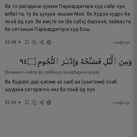
Ва то расидани ҳукми Парвардигори худ сабр кун,
албатта, ту ба ҳузури чашми Моӣ. Ва Худои худро ба
покӣ ёд кун. Ва вақте ки (ба субҳ) бархезӣ, пайваста
ба ситоиши Парвардигори худ бош.
52
:
48
тафсир
٤٩
۝
ٱلنُّجُومِ
وَإِدْبَـٰرَ
فَسَبِّحْهُ
ٱلَّيْلِ
وَمِنَ
Ва мина-л-лайли фа саббиҳҳу ва идбара-н-нуҷум.
Ва Худоро дар қисме аз шаб ва (ҳангоми) ғоиб
шудани ситорагон низ ба покӣ ёд кун.
52
:
49
тафсир