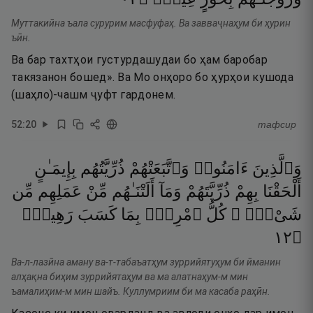
Муттакиӣна ъала сурурим масфуфаҳ. Ва завваҷнаҳум би ҳурин
ъӣн.
Ва бар тахтҳои густурдашудаи бо ҳам баробар
такязанон бошед». Ва Мо онҳоро бо ҳурҳои кушода
(шаҳло)-чашм ҷуфт гардонем.
52
:
20
тафсир
وَٱلَّذِينَ
ءَامَنُوا۟
وَٱتَّبَعَتْهُمْ
ذُرِّيَّتُهُم
بِإِيمَـٰنٍ
أَلْحَقْنَا
بِهِمْ
ذُرِّيَّتَهُمْ
وَمَآ
أَلَتْنَـٰهُم
مِّنْ
عَمَلِهِم
مِّن
شَىْءٍۢ ۚ
كُلُّ
ٱمْرِئٍۭ
بِمَا
كَسَبَ
رَهِينٌۭ
٢١
۝
Ва-л-лазӣна аману ва-т-табаъатҳум зуррийятуҳум би ӣманин
алҳақна биҳим зуррийятаҳум ва ма алатнаҳум-м мин
ъамалиҳим-м мин шайъ. Куллумриим би ма касаба раҳӣн.