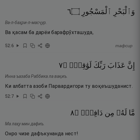
٦
۝
ٱلْمَسْجُورِ
وَٱلْبَحْرِ
Ва-л-баҳри-л-масҷур.
Ва қасам ба дарёи барафрӯхташуда,
52
:
6
тафсир
٧
۝
لَوَٰقِعٌۭ
رَبِّكَ
عَذَابَ
إِنَّ
Инна ъазаба Раббика ла вақиъ.
Ки албатта азоби Парвардигори ту воқеъшуданист.
52
:
7
٨
۝
دَافِعٍۢ
مِن
لَهُۥ
مَّا
Ма лаҳу мин дафиъ.
Онро чизе дафъкунанда нест!