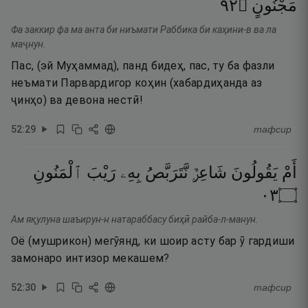
٢٩
۝
مَجْنُونٍ
Фа заккир фа ма анта би ниъмати Раббика би каҳини-в ва ла
маҷнун.
Пас, (эй Муҳаммад), панд бидеҳ, пас, ту ба фазли
неъмати Парвардигор коҳин (хабардиҳанда аз
ҷинҳо) ва девона нестӣ!
52
:
29
тафсир
أَمْ
يَقُولُونَ
شَاعِرٌۭ
نَّتَرَبَّصُ
بِهِۦ
رَيْبَ
ٱلْمَنُونِ
٣٠
۝
Ам яқулуна шаъирун-н натараббасу биҳӣ райба-л-манун.
Оё (мушрикон) мегӯянд, ки шоир асту бар ӯ гардиши
замонаро интизор мекашем?
52
:
30
тафсир