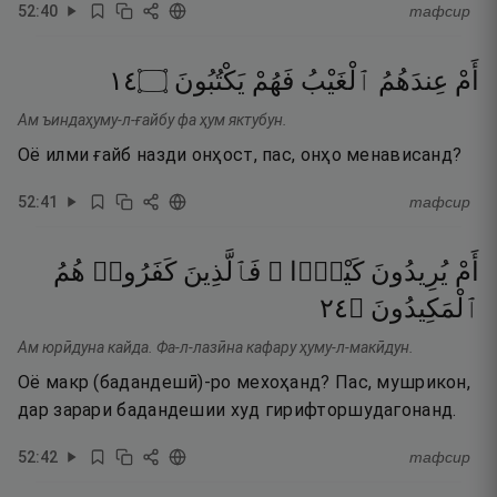
52
:
40
тафсир
٤١
۝
يَكْتُبُونَ
فَهُمْ
ٱلْغَيْبُ
عِندَهُمُ
أَمْ
Ам ъиндаҳуму-л-ғайбу фа ҳум яктубун.
Оё илми ғайб назди онҳост, пас, онҳо менависанд?
52
:
41
тафсир
أَمْ
يُرِيدُونَ
كَيْدًۭا ۖ
فَٱلَّذِينَ
كَفَرُوا۟
هُمُ
٤٢
۝
ٱلْمَكِيدُونَ
Ам юрӣдуна кайда. Фа-л-лазӣна кафару ҳуму-л-макӣдун.
Оё макр (бадандешӣ)-ро мехоҳанд? Пас, мушрикон,
дар зарари бадандешии худ гирифторшудагонанд.
52
:
42
тафсир