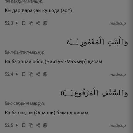
Фӣ раққи-м маншур.
Ки дар варақаи кушода (аст).
52
:
3
тафсир
٤
۝
ٱلْمَعْمُورِ
وَٱلْبَيْتِ
Ва-л-байти-л-маъмур.
Ва ба хонаи обод (Байту-л-Маъмур) қасам.
52
:
4
тафсир
٥
۝
ٱلْمَرْفُوعِ
وَٱلسَّقْفِ
Ва-с-сақфи-л марфуъ.
Ва ба сақфи (Осмони) баланд қасам.
52
:
5
тафсир