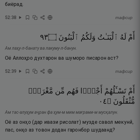
биёрад.
52
:
38
тафсир
٣٩
۝
ٱلْبَنُونَ
وَلَكُمُ
ٱلْبَنَـٰتُ
لَهُ
أَمْ
Ам лаҳу-л-банату ва лакуму-л-банун.
Оё Аллоҳро духтарон ва шуморо писарон аст?
52
:
39
тафсир
أَمْ
تَسْـَٔلُهُمْ
أَجْرًۭا
فَهُم
مِّن
مَّغْرَمٍۢ
٤٠
۝
مُّثْقَلُونَ
Ам тас-алуҳум аҷран фа ҳум-м мим мағрами-м мусқалун.
Оё аз онҳо (дар ивази рисолат) музде савол мекунӣ,
пас, онҳо аз товон додан гаронбор шудаанд?