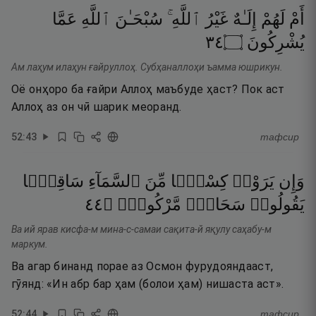
أَمْ
لَهُمْ
إِلَـٰهٌ
غَيْرُ
ٱللَّهِ ۚ
سُبْحَـٰنَ
ٱللَّهِ
عَمَّا
٤٣
۝
يُشْرِكُونَ
Ам лаҳум илаҳун ғайруллоҳ. Субҳаналлоҳи ъамма юшрикун.
Оё онҳоро ба ғайри Аллоҳ маъбуде ҳаст? Пок аст
Аллоҳ аз он чӣ шарик меоранд.
52
:
43
тафсир
وَإِن
يَرَوْا۟
كِسْفًۭا
مِّنَ
ٱلسَّمَآءِ
سَاقِطًۭا
٤٤
۝
مَّرْكُومٌۭ
سَحَابٌۭ
يَقُولُوا۟
Ва ий ярав кисфа-м мина-с-самаи сақита-й яқулу саҳабу-м
маркум.
Ва агар бинанд порае аз Осмон фурудояндааст,
гӯянд: «Ин абр бар ҳам (болои ҳам) нишаста аст».
52
:
44
тафсир