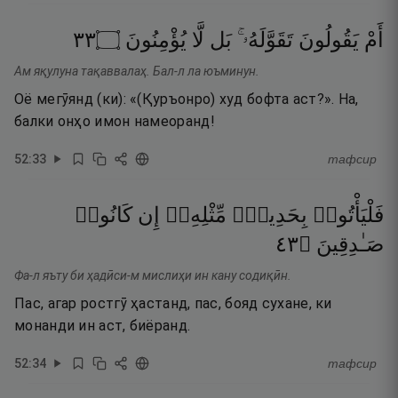
٣٣
۝
يُؤْمِنُونَ
لَّا
بَل
تَقَوَّلَهُۥ ۚ
يَقُولُونَ
أَمْ
Ам яқулуна тақаввалаҳ. Бал-л ла юъминун.
Оё мегӯянд (ки): «(Қуръонро) худ бофта аст?». На,
балки онҳо имон намеоранд!
52
:
33
тафсир
فَلْيَأْتُوا۟
بِحَدِيثٍۢ
مِّثْلِهِۦٓ
إِن
كَانُوا۟
٣٤
۝
صَـٰدِقِينَ
Фа-л яъту би ҳадӣси-м мислиҳи ин кану содиқӣн.
Пас, агар ростгӯ ҳастанд, пас, бояд сухане, ки
монанди ин аст, биёранд.
52
:
34
тафсир