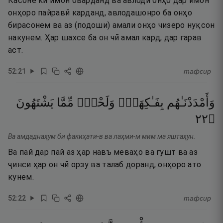
Касоне ки имон оварданд ва авлоди онҳо дар имон
онҳоро пайравӣ карданд, авлодашонро ба онҳо
бирасонем ва аз (подоши) амали онҳо чизеро нуқсон
накунем. Ҳар шахсе ба он чӣ амал кард, дар гарав
аст.
52
:
21
тафсир
وَأَمْدَدْنَـٰهُم
بِفَـٰكِهَةٍۢ
وَلَحْمٍۢ
مِّمَّا
يَشْتَهُونَ
٢٢
۝
Ва амдаднаҳум би факиҳати-в ва лаҳми-м мим ма яштаҳун.
Ва пай дар пай аз ҳар навъ меваҳо ва гушт ва аз
ҷинси ҳар он чӣ орзу ва талаб доранд, онҳоро ато
кунем.
52
:
22
тафсир