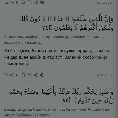
52
:
46
тафсир
وَإِنَّ
لِلَّذِينَ
ظَلَمُوا۟
عَذَابًۭا
دُونَ
ذَٰلِكَ
٤٧
۝
يَعْلَمُونَ
لَا
أَكْثَرَهُمْ
وَلَـٰكِنَّ
Ва инна лил лазӣна заламу ъазабан дуна залика ва лакинна
аксараҳум ла яъламун.
Ва батаҳқиқ, барои ононе ки зулм карданд, ғайр аз
ин дар дунё азоби дигар аст. Валекин аксари онҳо
намедонанд.
52
:
47
тафсир
وَٱصْبِرْ
لِحُكْمِ
رَبِّكَ
فَإِنَّكَ
بِأَعْيُنِنَا ۖ
وَسَبِّحْ
بِحَمْدِ
٤٨
۝
تَقُومُ
حِينَ
رَبِّكَ
Васбир ли ҳукми Раббика фа иннака би аъюнина. Ва саббиҳ би
ҳамди Раббика ҳӣна тақум.