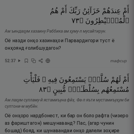
أَمْ
عِندَهُمْ
خَزَآئِنُ
رَبِّكَ
أَمْ
هُمُ
٣٧
۝
ٱلْمُصَۣيْطِرُونَ
Ам ъиндаҳум хазаину Раббика ам ҳуму-л мусайтирун.
Оё назди онҳо хазинаҳои Парвардигори туст ё
онҳоянд ғолибшудагон?
52
:
37
тафсир
أَمْ
لَهُمْ
سُلَّمٌۭ
يَسْتَمِعُونَ
فِيهِ ۖ
فَلْيَأْتِ
٣٨
۝
مُّبِينٍ
بِسُلْطَـٰنٍۢ
مُسْتَمِعُهُم
Ам лаҳум сулламу-й ястамиъуна фӣҳ. Фа-л яъти мустамиъуҳум би
султони-м мубӣн.
Оё онҳоро нардбонест, ки бар он боло рафта (чизеро
аз фариштагон) мешунаванд? Пас, (агар чунин
бошад) бояд, ки шунавандаи онҳо далели зоҳире