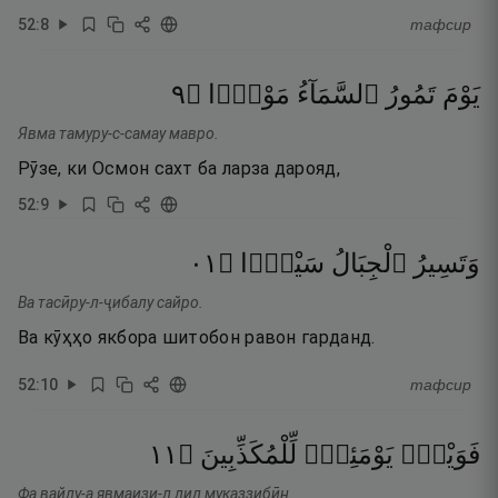
52
:
8
тафсир
٩
۝
مَوْرًۭا
ٱلسَّمَآءُ
تَمُورُ
يَوْمَ
Явма тамуру-с-самау мавро.
Рӯзе, ки Осмон сахт ба ларза дарояд,
52
:
9
١٠
۝
سَيْرًۭا
ٱلْجِبَالُ
وَتَسِيرُ
Ва тасӣру-л-ҷибалу сайро.
Ва кӯҳҳо якбора шитобон равон гарданд.
52
:
10
тафсир
١١
۝
لِّلْمُكَذِّبِينَ
يَوْمَئِذٍۢ
فَوَيْلٌۭ
Фа вайлу-а явмаизи-л лил муказзибӣн.