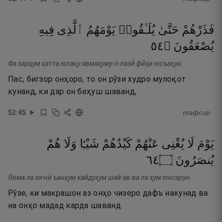
فَذَرْهُمْ
حَتَّىٰ
يُلَـٰقُوا۟
يَوْمَهُمُ
ٱلَّذِى
فِيهِ
٤٥
۝
يُصْعَقُونَ
Фа зарҳум ҳатта юлақу явмаҳуму-л-лазӣ фӣҳи юсъақун.
Пас, бигзор онҳоро, то он рӯзи худро мулоқот
кунанд, ки дар он беҳуш шаванд,
52
:
45
тафсир
يَوْمَ
لَا
يُغْنِى
عَنْهُمْ
كَيْدُهُمْ
شَيْـًۭٔا
وَلَا
هُمْ
٤٦
۝
يُنصَرُونَ
Явма ла юғнӣ ъанҳум кайдуҳум шай-ав ва ла ҳум юнсарун.
Рӯзе, ки макрашон аз онҳо чизеро дафъ накунад ва
на онҳо мадад карда шаванд.