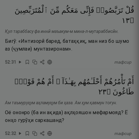
قُلْ
تَرَبَّصُوا۟
فَإِنِّى
مَعَكُم
مِّنَ
ٱلْمُتَرَبِّصِينَ
٣١
۝
Қул тараббасу фа иннӣ маъакум-м мина-л-мутараббисӣн.
Бигӯ: «Интизорӣ баред, батаҳқиқ, ман низ бо шумо
аз (ҷумлаи) мунтазиронам».
52
:
31
тафсир
أَمْ
تَأْمُرُهُمْ
أَحْلَـٰمُهُم
بِهَـٰذَآ ۚ
أَمْ
هُمْ
قَوْمٌۭ
٣٢
۝
طَاغُونَ
Ам таъмуруҳум аҳламуҳум би ҳаза. Ам ҳум қавмун тоғун.
Оё ононро (ба ин ақида) ақлҳояшон мефармояд? Ё
онҳо гурӯҳи саркашанд?
52
:
32
тафсир