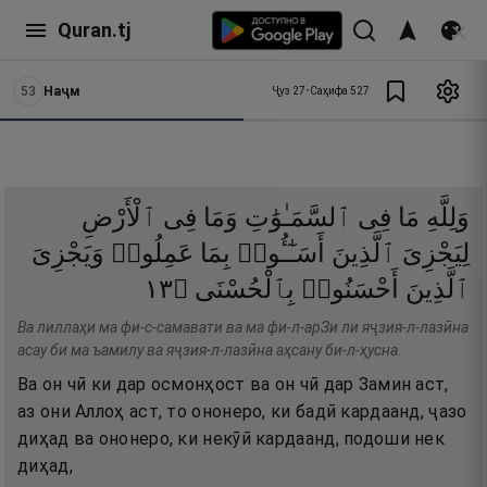
Quran.tj
53
Наҷм
Ҷуз
27
•
Саҳифа
527
وَلِلَّهِ
مَا
فِى
ٱلسَّمَـٰوَٰتِ
وَمَا
فِى
ٱلْأَرْضِ
لِيَجْزِىَ
ٱلَّذِينَ
أَسَـٰٓـُٔوا۟
بِمَا
عَمِلُوا۟
وَيَجْزِىَ
٣١
۝
بِٱلْحُسْنَى
أَحْسَنُوا۟
ٱلَّذِينَ
Ва лиллаҳи ма фи-с-самавати ва ма фи-л-арЗи ли яҷзия-л-лазӣна
асау би ма ъамилу ва яҷзия-л-лазӣна аҳсану би-л-ҳусна.
Ва он чӣ ки дар осмонҳост ва он чӣ дар Замин аст,
аз они Аллоҳ аст, то ононеро, ки бадӣ кардаанд, ҷазо
диҳад ва ононеро, ки некӯӣ кардаанд, подоши нек
диҳад,