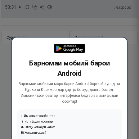
53
:
31
тафсир
Сураи пурра
Идома додан
Барномаи мобилӣ барои
Android
Барномаи мобилии моро барои Android боргирӣ кунед ва
Қуръони Каримро дар ҳар ҷо бо худ дошта бошед.
Имкониятҳои бештар, интерфейси беҳтар ва истифодаи
осонтар!
✨ Имкониятҳои бештар
📱 Истифодаи осонтар
🔔 Огоҳиномаҳои намоз
💾 Хондани офлайн