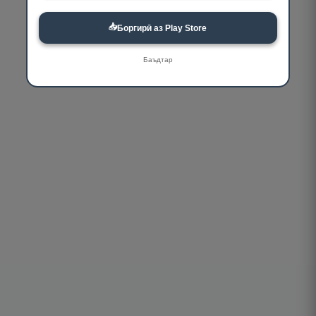
📥
Боргирӣ аз Play Store
Баъдтар