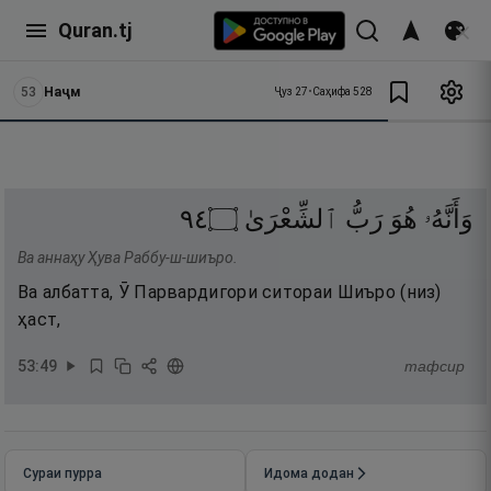
Quran.tj
53
Наҷм
Ҷуз
27
•
Саҳифа
528
٤٩
۝
ٱلشِّعْرَىٰ
رَبُّ
هُوَ
وَأَنَّهُۥ
Ва аннаҳу Ҳува Раббу-ш-шиъро.
Ва албатта, Ӯ Парвардигори ситораи Шиъро (низ)
ҳаст,
53
:
49
тафсир
Сураи пурра
Идома додан