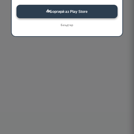
📥
Боргирӣ аз Play Store
Баъдтар