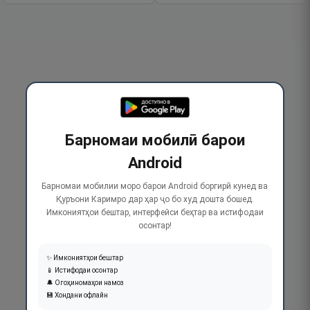
Барномаи мобилӣ барои
Android
Барномаи мобилии моро барои Android боргирӣ кунед ва
Қуръони Каримро дар ҳар ҷо бо худ дошта бошед.
Имкониятҳои бештар, интерфейси беҳтар ва истифодаи
осонтар!
✨ Имкониятҳои бештар
📱 Истифодаи осонтар
🔔 Огоҳиномаҳои намоз
💾 Хондани офлайн