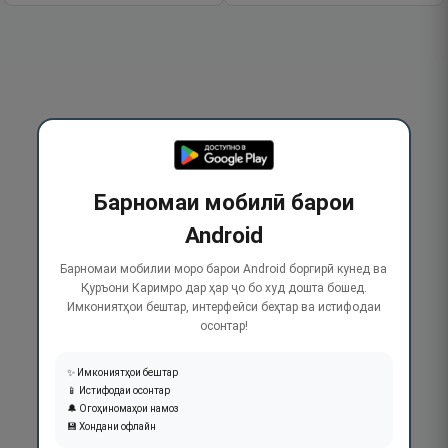
Барномаи мобилӣ барои
Android
Барномаи мобилии моро барои Android боргирӣ кунед ва
Қуръони Каримро дар ҳар ҷо бо худ дошта бошед.
Имкониятҳои бештар, интерфейси беҳтар ва истифодаи
осонтар!
✨ Имкониятҳои бештар
📱 Истифодаи осонтар
🔔 Огоҳиномаҳои намоз
💾 Хондани офлайн