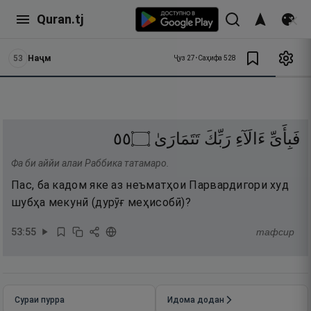
Quran.tj
53
Наҷм
Ҷуз
27
•
Саҳифа
528
٥٥
۝
تَتَمَارَىٰ
رَبِّكَ
ءَالَآءِ
فَبِأَىِّ
Фа би аййи алаи Раббика татамаро.
Пас, ба кадом яке аз неъматҳои Парвардигори худ
шубҳа мекунӣ (дурӯғ меҳисобӣ)?
53
:
55
тафсир
Сураи пурра
Идома додан