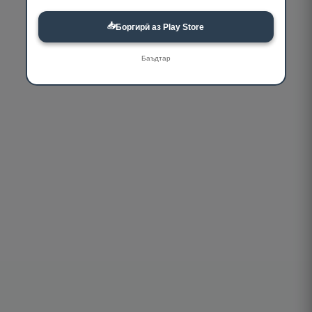
📥
Боргирӣ аз Play Store
Баъдтар