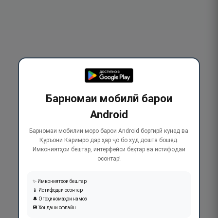
Барномаи мобилӣ барои
Android
Барномаи мобилии моро барои Android боргирӣ кунед ва
Қуръони Каримро дар ҳар ҷо бо худ дошта бошед.
Имкониятҳои бештар, интерфейси беҳтар ва истифодаи
осонтар!
✨ Имкониятҳои бештар
📱 Истифодаи осонтар
🔔 Огоҳиномаҳои намоз
💾 Хондани офлайн