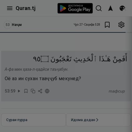
Quran.tj
53
Наҷм
Ҷуз
27
•
Саҳифа
528
٥٩
۝
تَعْجَبُونَ
ٱلْحَدِيثِ
هَـٰذَا
أَفَمِنْ
А-фа мин ҳаза-л-ҳадӣси таъҷабун.
Оё аз ин сухан тааҷҷуб мекунед?
53
:
59
тафсир
Сураи пурра
Идома додан