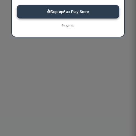
📥
Боргирӣ аз Play Store
Баъдтар