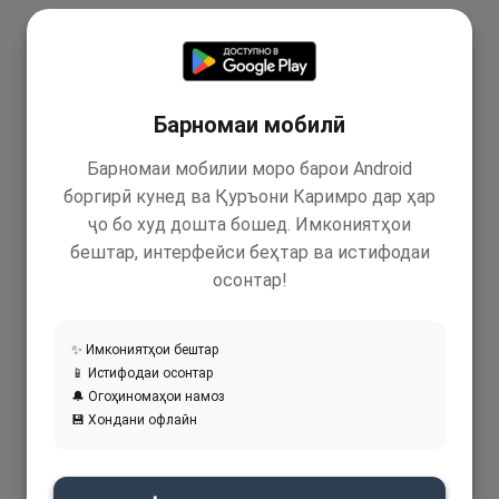
Барномаи мобилӣ
Барномаи мобилии моро барои Android
боргирӣ кунед ва Қуръони Каримро дар ҳар
ҷо бо худ дошта бошед. Имкониятҳои
бештар, интерфейси беҳтар ва истифодаи
осонтар!
✨ Имкониятҳои бештар
📱 Истифодаи осонтар
🔔 Огоҳиномаҳои намоз
💾 Хондани офлайн