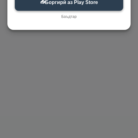
📥
Боргирӣ аз Play Store
Баъдтар