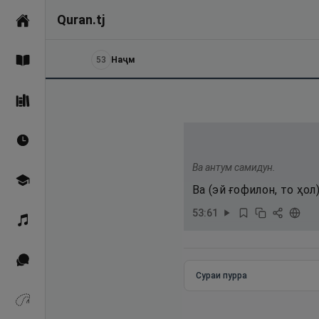
Quran.tj
Асосӣ
53
Наҷм
Қуръон
Саҳеҳи Бухорӣ
Вақтҳои намоз
Ва антум самидун.
Омӯзиш
Ва (эй ғофилон, то ҳо
53
:
61
Қироат
Иқтибосҳо аз Қуръон
Сураи пурра
Зикрҳо