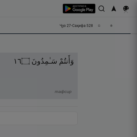
Ҷуз
27
•
Саҳифа
528
٦١
۝
سَـٰمِدُونَ
وَأَنتُمْ
тафсир