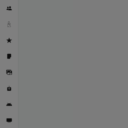
Пайғамбарон
Дуоҳо
Асмоул Ҳусно
Фарзи айн
Галерея
Махзани Маърифат
Барномаи мобилӣ
Пахшҳои зинда