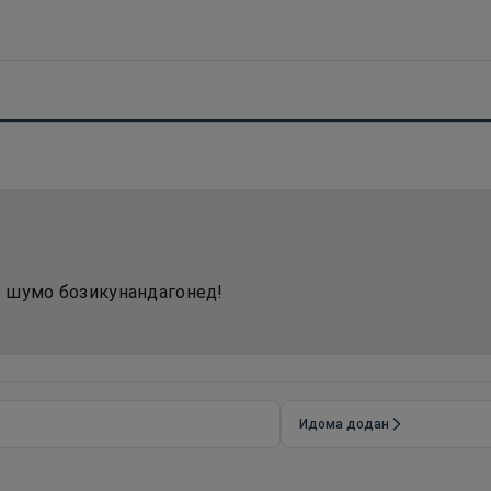
л) шумо бозикунандагонед!
Идома додан