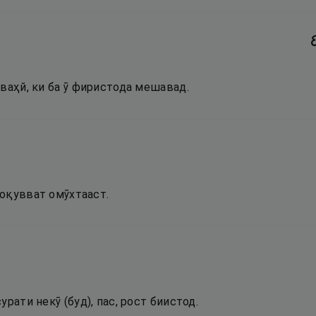
ваҳй, ки ба ӯ фиристода мешавад.
оқувват омӯхтааст.
рати некӯ (буд), пас, рост биистод.