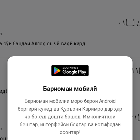
١٠
۝
ٰ
а.
а сӯи бандаи Аллоҳ он чӣ ваҳй кард.
١١
Барномаи мобилӣ
д) дили паёмбар (дар) он чӣ дид.
Барномаи мобилии моро барои Android
боргирӣ кунед ва Қуръони Каримро дар ҳар
ҷо бо худ дошта бошед. Имкониятҳои
١٢
бештар, интерфейси беҳтар ва истифодаи
о.
осонтар!
 он чӣ дидааст, муҷодала мекунед?