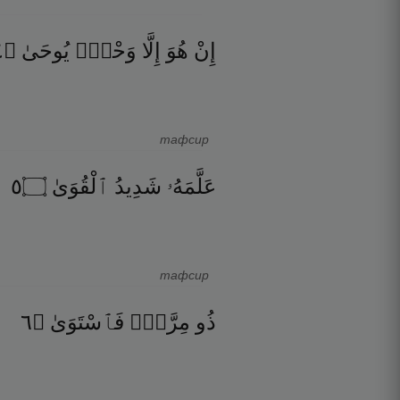
٤
۝
يُوحَىٰ
وَحْىٌۭ
إِلَّا
هُوَ
إِنْ
тафсир
٥
۝
ٱلْقُوَىٰ
شَدِيدُ
عَلَّمَهُۥ
тафсир
٦
۝
فَٱسْتَوَىٰ
مِرَّةٍۢ
ذُو