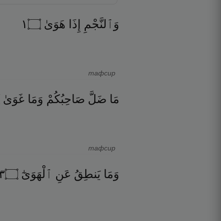
١
۝
هَوَىٰ
إِذَا
وَٱلنَّجْمِ
тафсир
مَا
ضَلَّ
صَاحِبُكُمْ
وَمَا
غَوَىٰ
тафсир
٣
۝
ٱلْهَوَىٰٓ
عَنِ
يَنطِقُ
وَمَا