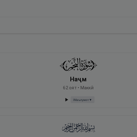
Наҷм
62
оят •
Маккӣ
Маълумот
▼
ℹ️