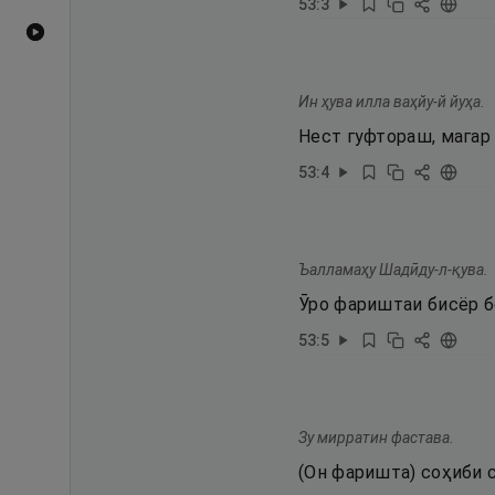
53
:
3
Видеоҳои YouTube
Ин ҳува илла ваҳйу-й йуҳа.
Нест гуфтораш, магар 
53
:
4
Ъалламаҳу Шадӣду-л-қува.
Ӯро фариштаи бисёр б
53
:
5
Зу мирратин фастава.
(Он фаришта) соҳиби су