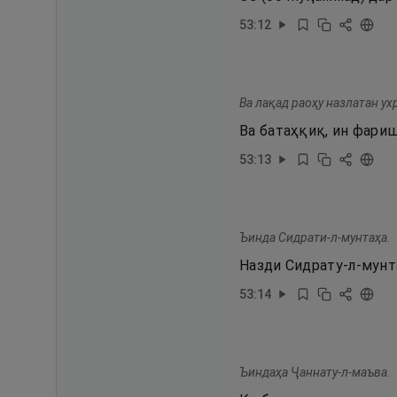
53
:
12
Ва лақад раоҳу назлатан ух
Ва батаҳқиқ, ин фариш
53
:
13
Ъинда Сидрати-л-мунтаҳа.
Назди Сидрату-л-мунт
53
:
14
Ъиндаҳа Ҷаннату-л-маъва.