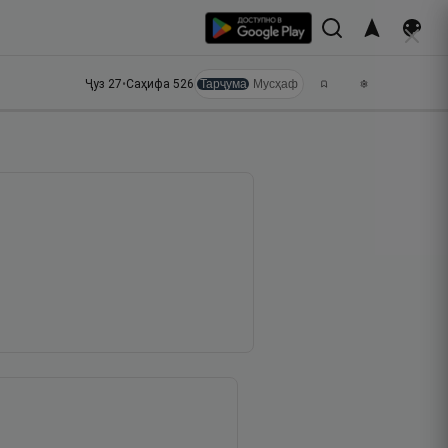
Ҷуз
27
•
Саҳифа
526
Тарҷума
Мусҳаф