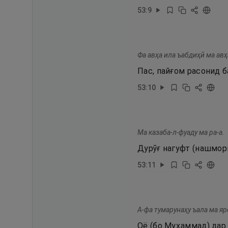
53
:
9
Фа авҳа ила ъабдиҳӣ ма авҳ
Пас, пайғом расонид б
53
:
10
Ма казаба-л-фуаду ма ра-а.
Дурӯғ нагуфт (нашмори
53
:
11
А-фа тумарунаҳу ъала ма яр
Оё (бо Муҳаммад) дар