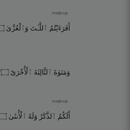
тафсир
۝
وَٱلْعُزَّىٰ
ٱللَّـٰتَ
أَفَرَءَيْتُمُ
٠
۝
ٱلْأُخْرَىٰٓ
ٱلثَّالِثَةَ
وَمَنَوٰةَ
тафсир
۝
ٱلْأُنثَىٰ
وَلَهُ
ٱلذَّكَرُ
أَلَكُمُ