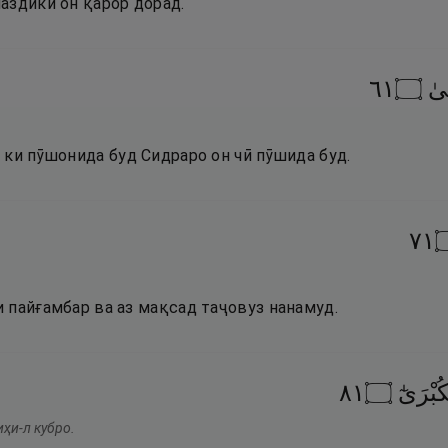
аздики он қарор дорад.
١٦
۝
ىٰ
 ки пӯшонида буд Сидраро он чӣ пӯшида буд.
١٧
.
 пайғамбар ва аз мақсад таҷовуз нанамуд.
١٨
۝
ُبْرَىٰٓ
ҳи-л кубро.