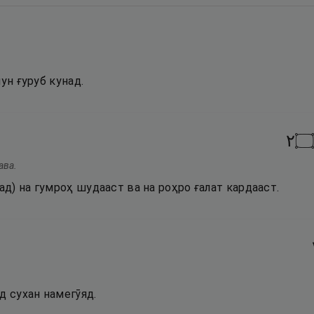
ун ғуруб кунад.
٢
۝
ава.
д) на гумроҳ шудааст ва на роҳро ғалат кардааст.
д сухан намегӯяд.