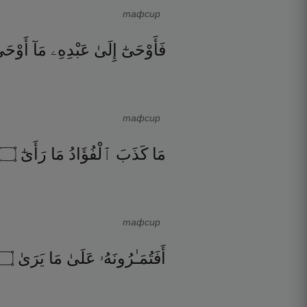
тафсир
فَأَوْحَىٰٓ
إِلَىٰ
عَبْدِهِۦ
مَآ
أَوْحَى
тафсир
۝
رَأَىٰٓ
مَا
ٱلْفُؤَادُ
كَذَبَ
مَا
тафсир
۝
يَرَىٰ
مَا
عَلَىٰ
أَفَتُمَـٰرُونَهُۥ