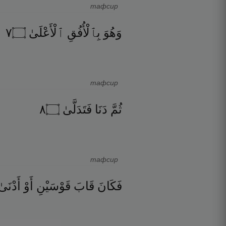
тафсир
٧
۝
ٱلْأَعْلَىٰ
بِٱلْأُفُقِ
وَهُوَ
тафсир
٨
۝
فَتَدَلَّىٰ
دَنَا
ثُمَّ
тафсир
فَكَانَ
قَابَ
قَوْسَيْنِ
أَوْ
أَدْنَىٰ