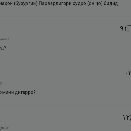
аҳои (бузургии) Парвардигори худро (он ҷо) бидид.
١٩
уззо.
ед?
٢
о.
еюмини дигарро?
٢١
-унса.