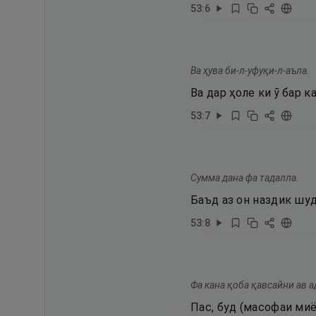
53
:
6
Ва ҳува би-л-уфуқи-л-аъла.
Ва дар ҳоле ки ӯ бар 
53
:
7
Сумма дана фа тадалла.
Баъд аз он наздик шуд
53
:
8
Фа кана қоба қавсайни ав а
Пас, буд (масофаи миё