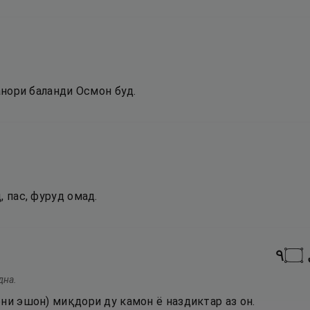
канори баланди Осмон буд.
, пас, фуруд омад.
٩
۝
дна.
ни эшон) миқдори ду камон ё наздиктар аз он.