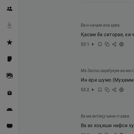
Пайғамбарон
Ва-н-наҷми иза ҳава.
Дуоҳо
Қасам ба ситорае, ки ч
Асмоул Ҳусно
53
:
1
Фарзи айн
Ма Залла саҳибукум ва ма ғ
Галерея
Ин ёри шумо (Муҳамма
53
:
2
Махзани Маърифат
Барномаи мобилӣ
Ва ма янтиқу ъани-л-ҳава.
Ва аз хоҳиши нафси ху
Пахшҳои зинда