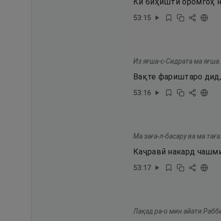
Ки биҳишти оромгоҳ н
53
:
15
Из яғша-с-Сидрата ма яғша.
Вақте фариштаро дид,
53
:
16
Ма заға-л-басару ва ма таға
Каҷравӣ накард чашми
53
:
17
Лақад ра-о мин айати Рабби