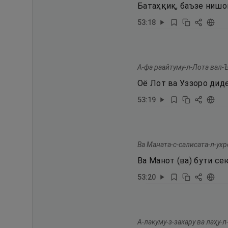
Батаҳқиқ, баъзе нишон
53
:
18
А-фа раайтуму-л-Лота вал-Ъ
Оё Лот ва Уззоро дид
53
:
19
Ва Маната-с-салисата-л-ухр
Ва Манот (ва) бути с
53
:
20
А-лакуму-з-закару ва лаҳу-л