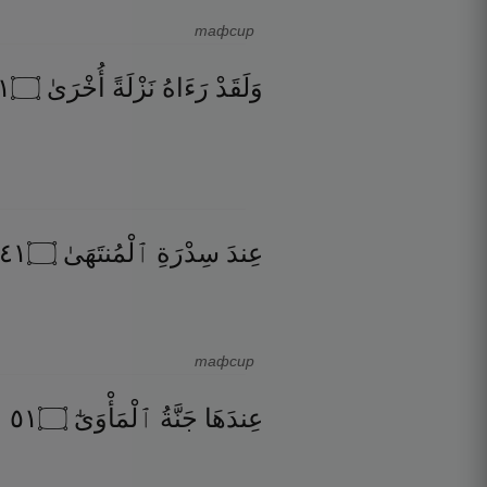
тафсир
٣
۝
أُخْرَىٰ
نَزْلَةً
رَءَاهُ
وَلَقَدْ
١٤
۝
ٱلْمُنتَهَىٰ
سِدْرَةِ
عِندَ
тафсир
١٥
۝
ٱلْمَأْوَىٰٓ
جَنَّةُ
عِندَهَا