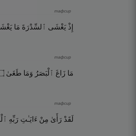
тафсир
إِذْ
يَغْشَى
ٱلسِّدْرَةَ
مَا
يَغْشَ
тафсир
۝
طَغَىٰ
وَمَا
ٱلْبَصَرُ
زَاغَ
مَا
тафсир
لَقَدْ
رَأَىٰ
مِنْ
ءَايَـٰتِ
رَبِّهِ
ٱلْك