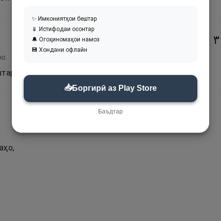
✨ Имкониятҳои бештар
📱 Истифодаи осонтар
١
🔔 Огоҳиномаҳои намоз
💾 Хондани офлайн
ро.
таро як бори дигар дида буд,
📥
Боргирӣ аз Play Store
Баъдтар
аҳо,