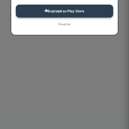
📥
Боргирӣ аз Play Store
Баъдтар