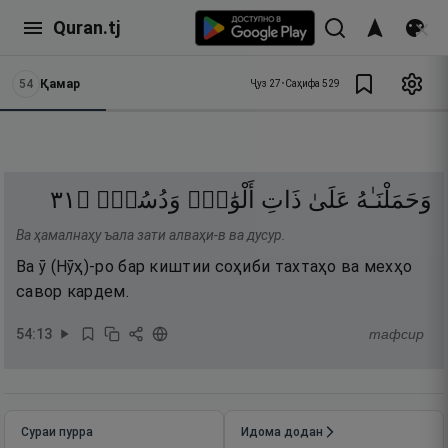
Quran.tj
54
Қамар
Ҷуз
27
•
Саҳифа
529
١٣
۝
وَدُسُرٍۢ
أَلْوَٰحٍۢ
ذَاتِ
عَلَىٰ
وَحَمَلْنَـٰهُ
Ва ҳамалнаҳу ъала зати алваҳи-в ва дусур.
Ва ӯ (Нӯҳ)-ро бар киштии соҳиби тахтаҳо ва мехҳо
савор кардем.
54
:
13
тафсир
Сураи пурра
Идома додан