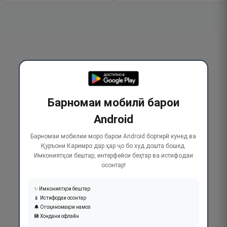
Барномаи мобилӣ барои
Android
Барномаи мобилии моро барои Android боргирӣ кунед ва
Қуръони Каримро дар ҳар ҷо бо худ дошта бошед.
Имкониятҳои бештар, интерфейси беҳтар ва истифодаи
осонтар!
✨ Имкониятҳои бештар
📱 Истифодаи осонтар
🔔 Огоҳиномаҳои намоз
💾 Хондани офлайн