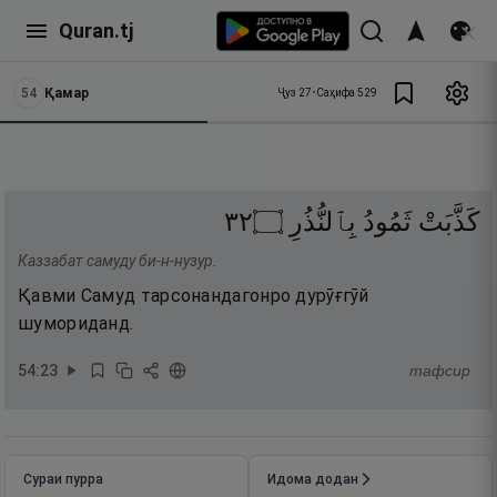
Quran.tj
54
Қамар
Ҷуз
27
•
Саҳифа
529
٢٣
۝
بِٱلنُّذُرِ
ثَمُودُ
كَذَّبَتْ
Каззабат самуду би-н-нузур.
Қавми Самуд тарсонандагонро дурӯғгӯй
шумориданд.
54
:
23
тафсир
Сураи пурра
Идома додан