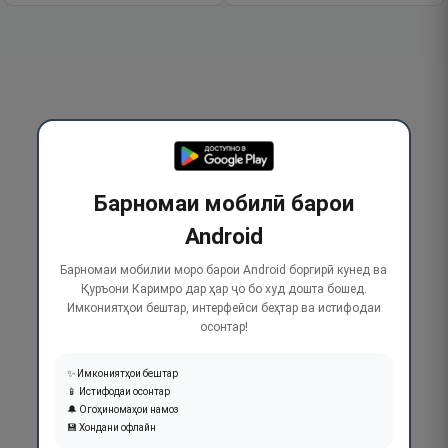
Барномаи мобилӣ барои
Android
Барномаи мобилии моро барои Android боргирӣ кунед ва
Қуръони Каримро дар ҳар ҷо бо худ дошта бошед.
Имкониятҳои бештар, интерфейси беҳтар ва истифодаи
осонтар!
✨ Имкониятҳои бештар
📱 Истифодаи осонтар
🔔 Огоҳиномаҳои намоз
💾 Хондани офлайн