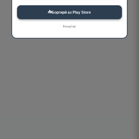
📥
Боргирӣ аз Play Store
Баъдтар