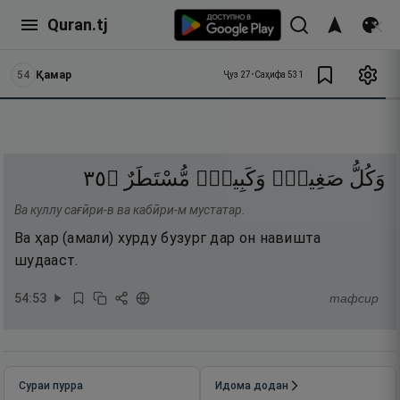
Quran.tj
54
Қамар
Ҷуз
27
•
Саҳифа
531
٥٣
۝
مُّسْتَطَرٌ
وَكَبِيرٍۢ
صَغِيرٍۢ
وَكُلُّ
Ва куллу сағӣри-в ва кабӣри-м мустатар.
Ва ҳар (амали) хурду бузург дар он навишта
шудааст.
54
:
53
тафсир
Сураи пурра
Идома додан