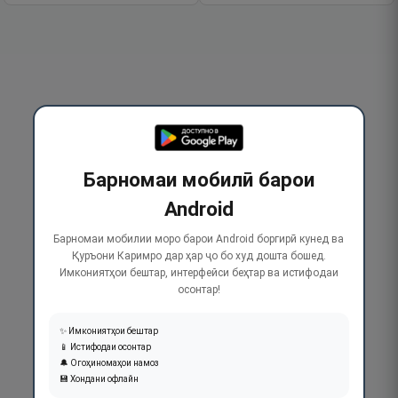
Барномаи мобилӣ барои
Android
Барномаи мобилии моро барои Android боргирӣ кунед ва
Қуръони Каримро дар ҳар ҷо бо худ дошта бошед.
Имкониятҳои бештар, интерфейси беҳтар ва истифодаи
осонтар!
✨ Имкониятҳои бештар
📱 Истифодаи осонтар
🔔 Огоҳиномаҳои намоз
💾 Хондани офлайн