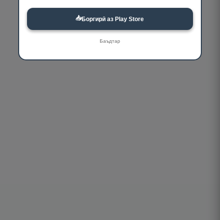
📥
Боргирӣ аз Play Store
Баъдтар