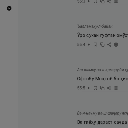
55
:
3
Видеоҳои YouTube
Ъалламаҳу-л-байан.
Ӯро сухан гуфтан омӯх
55
:
4
Аш-шамсу ва-л-қамару би ҳ
Офтобу Моҳтоб бо ҳис
55
:
5
Ва-н-наҷму ва-ш-шаҷару яс
Ва гиёҳу дарахт саҷда