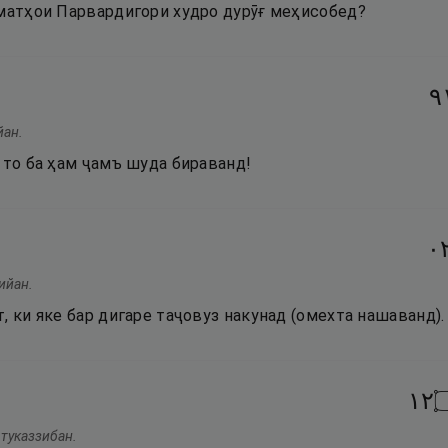
ъматҳои Парвардигори худро дурӯғ меҳисобед?
١
йан.
 то ба ҳам ҷамъ шуда бираванд!
٢
ийан.
, ки яке бар дигаре таҷовуз накунад (омехта нашаванд).
٢١
 туказзибан.