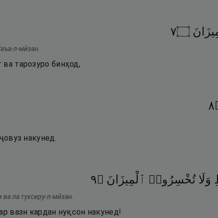
٧
۝
ِيزَانَ
Заъа-л-мӣзан.
 ва тарозуро бинҳод,
٨
аҷовуз накунед.
٩
۝
ٱلْمِيزَانَ
تُخْسِرُوا۟
وَلَا
ِ
и ва ла тухсиру-л-мӣзан.
ар вазн кардан нуқсон накунед!