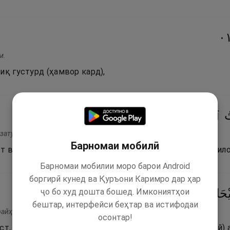
١
м.
иқ густурд (ҳамвор кард),
١١
۝
ٱلْأَكْمَامِ
ُ
 зату-л-акмам.
Барномаи мобилӣ
т ва дарахтони хурмост, ки соҳибони шуқуфаҳои бо ғил
Барномаи мобилии моро барои Android
боргирӣ кунед ва Қуръони Каримро дар ҳар
ҷо бо худ дошта бошед. Имкониятҳои
١٢
۝
ْحَانُ
бештар, интерфейси беҳтар ва истифодаи
райҳан.
осонтар!
ст, ки меруяд соҳиби барг аст ва райҳон (гиёҳи хушбӯй) 