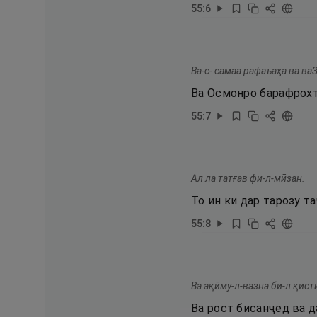
55
:
6
Ва-с- самаа рафаъаҳа ва ва
Ва Осмонро барафрохт
55
:
7
Ал ла татғав фи-л-мӣзан.
То ин ки дар тарозу т
55
:
8
Ва ақӣму-л-вазна би-л қист
Ва рост бисанҷед ва д