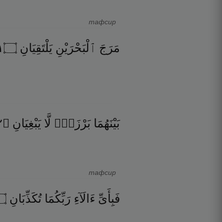
тафсир
٩
۝
يَلْتَقِيَانِ
ٱلْبَحْرَيْنِ
مَرَجَ
٠
۝
يَبْغِيَانِ
لَّا
بَرْزَخٌۭ
بَيْنَهُمَا
тафсир
۝
تُكَذِّبَانِ
رَبِّكُمَا
ءَالَآءِ
فَبِأَىِّ