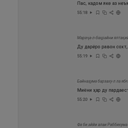
Пас, кадом яке аз не
55
:
18
Мараҷа-л-баҳрайни ялтақи
Ду дарёро равон сохт,
55
:
19
Байнаҳума барзаху-л ла ябғ
Миёни ҳар ду пардаест
55
:
20
Фа би аййи алаи Раббикума