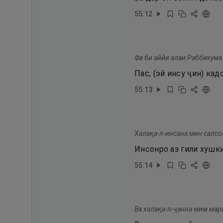
55
:
12
Фа би аййи алаи Раббикума
Пас, (эй инсу ҷин) ка
55
:
13
Халақа-л-инсана мин салсо
Инсонро аз гили хушк
55
:
14
Ва халақа-л-ҷанна мим мар