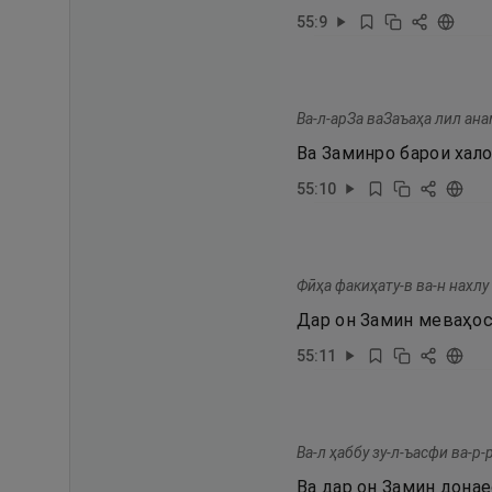
55
:
9
Ва-л-арЗа ваЗаъаҳа лил ана
Ва Заминро барои хало
55
:
10
Фӣҳа факиҳату-в ва-н нахлу
Дар он Замин меваҳос
55
:
11
Ва-л ҳаббу зу-л-ъасфи ва-р-
Ва дар он Замин донае