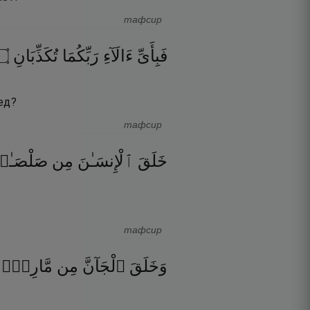
тафсир
۝
تُكَذِّبَانِ
رَبِّكُمَا
ءَالَآءِ
فَبِأَىِّ
ед?
тафсир
خَلَقَ
ٱلْإِنسَـٰنَ
مِن
صَلْصَـٰ
тафсир
وَخَلَقَ
ٱلْجَآنَّ
مِن
مَّارِجٍۢ