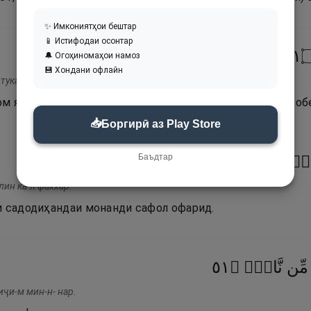
✨ Имкониятҳои бештар
📱 Истифодаи осонтар
١٣
🔔 Огоҳиномаҳои намоз
💾 Хондани офлайн
 туказзибан.
дом яке аз неъматҳои Парвардигори худро дурӯғ меҳисоб
📥
Боргирӣ аз Play Store
Баъдтар
١٤
۝
كَٱلْفَخَّارِ
لٍۢ
лин ка-л фаххар.
и садодиҳандаи монанди сафол офарид.
١٥
۝
نَّارٍۢ
مِّن
иҷи-м мин-н- нар.