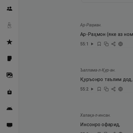
Пайғамбарон
Ар-Раҳман.
Дуоҳо
Ар-Раҳмон (яке аз ном
Асмоул Ҳусно
55
:
1
Фарзи айн
Ъаллама-л-Қур-ан.
Галерея
Қуръонро таълим дод,
55
:
2
Махзани Маърифат
Барномаи мобилӣ
Халақа-л-инсан.
Инсонро офарид,
Пахшҳои зинда