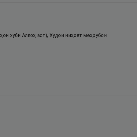
ҳои хуби Аллоҳ аст), Худои ниҳоят меҳрубон.