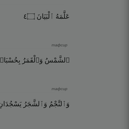
٤
۝
ٱلْبَيَانَ
عَلَّمَهُ
тафсир
ٱلشَّمْسُ
وَٱلْقَمَرُ
بِحُسْبَا
тафсир
وَٱلنَّجْمُ
وَٱلشَّجَرُ
يَسْجُدَانِ