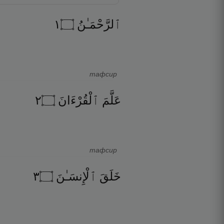
١
۝
ٱلرَّحْمَـٰنُ
тафсир
٢
۝
ٱلْقُرْءَانَ
عَلَّمَ
тафсир
٣
۝
ٱلْإِنسَـٰنَ
خَلَقَ