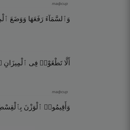
тафсир
وَٱلسَّمَآءَ
رَفَعَهَا
وَوَضَعَ
ٱلْم
۝
ٱلْمِيزَانِ
فِى
تَطْغَوْا۟
أَلَّا
тафсир
وَأَقِيمُوا۟
ٱلْوَزْنَ
بِٱلْقِسْط