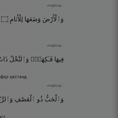
тафсир
٠
۝
لِلْأَنَامِ
وَضَعَهَا
وَٱلْأَرْضَ
тафсир
فِيهَا
فَـٰكِهَةٌۭ
وَٱلنَّخْلُ
ذَات
офҳо ҳастанд.
тафсир
وَٱلْحَبُّ
ذُو
ٱلْعَصْفِ
وَٱلرَّي
аст.