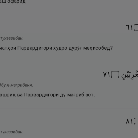
таш офарид.
١٦
 туказзибан.
ъматҳои Парвардигори худро дурӯғ меҳисобед?
١٧
۝
رِبَيْنِ
ббу-л-мағрибанн.
машриқ ва Парвардигори ду мағриб аст.
١٨
 туказзибан.