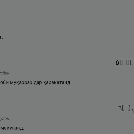
т.
٥
۝
نٍۢ
усбан.
оби муқаррар дар ҳаракатанд.
٦
۝
ҷудон.
 мекунанд.