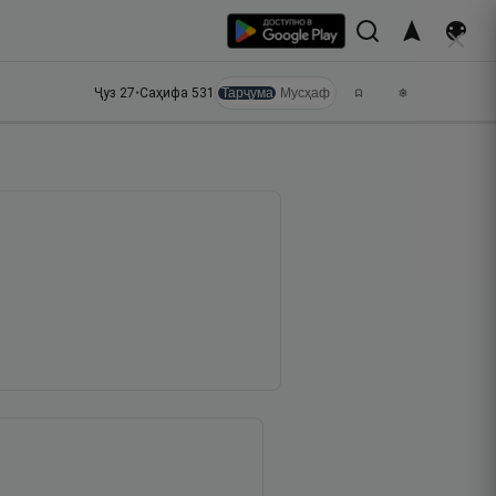
Ҷуз
27
•
Саҳифа
531
Тарҷума
Мусҳаф