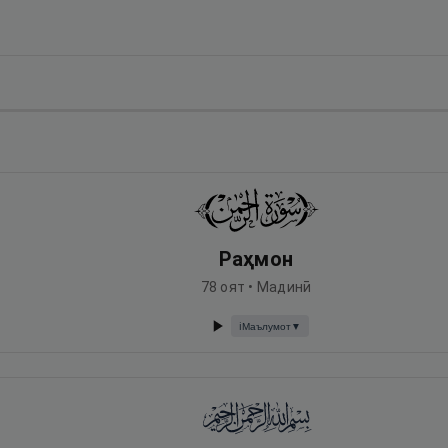
Раҳмон
78
оят •
Мадинӣ
Маълумот
▼
ℹ️