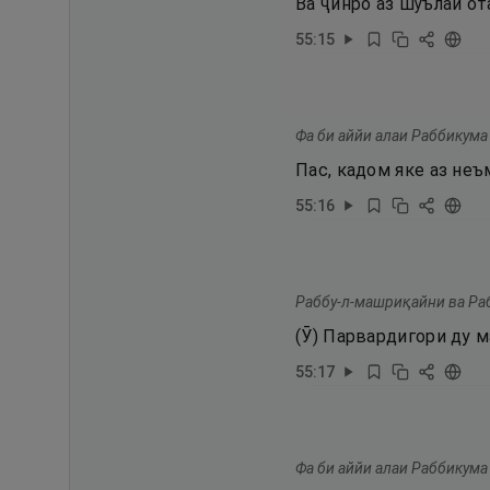
Ва ҷинро аз шӯълаи о
55
:
15
Фа би аййи алаи Раббикума
Пас, кадом яке аз не
55
:
16
Раббу-л-машриқайни ва Ра
(Ӯ) Парвардигори ду 
55
:
17
Фа би аййи алаи Раббикума