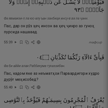
فَيَوْمَئِذٍۢ
لَّا
يُسْـَٔلُ
عَن
ذَنۢبِهِۦٓ
إِنسٌۭ
وَلَا
٣٩
۝
جَآنٌّۭ
Фа явмаизи-л ла юс-алу ъан занбиҳи инсу-в ва ла ҷанн.
Пас, дар он рӯз ҳеҷ инсон ва ҳеҷ ҷинро аз гуноҳ
пурсида нашавад.
55
:
39
тафсир
٤٠
۝
تُكَذِّبَانِ
رَبِّكُمَا
ءَالَآءِ
فَبِأَىِّ
Фа би аййи алаи Раббикума туказзибан.
Пас, кадом яке аз неъматҳои Парвардигори худро
дурӯғ меҳисобед?
55
:
40
يُعْرَفُ
ٱلْمُجْرِمُونَ
بِسِيمَـٰهُمْ
فَيُؤْخَذُ
بِٱلنَّوَٰصِى