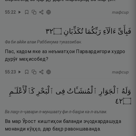
55
:
22
тафсир
٢٣
۝
تُكَذِّبَانِ
رَبِّكُمَا
ءَالَآءِ
فَبِأَىِّ
Фа би аййи алаи Раббикума туказзибан.
Пас, кадом яке аз неъматҳои Парвардигори худро
дурӯғ меҳисобед?
55
:
23
тафсир
وَلَهُ
ٱلْجَوَارِ
ٱلْمُنشَـَٔاتُ
فِى
ٱلْبَحْرِ
كَٱلْأَعْلَـٰمِ
٢٤
۝
Ва лаҳу-л-ҷавари-л-муншаату фи-л-баҳри ка-л-аълам.
Ва мар Ӯрост киштиҳои баланди эҷодкардашуда
монанди кӯҳҳо, дар баҳр равоншаванда.