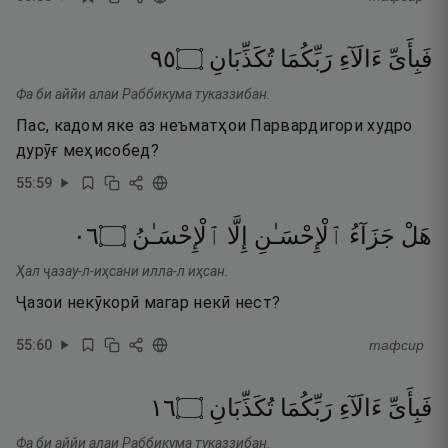
٥٩
۝
تُكَذِّبَانِ
رَبِّكُمَا
ءَالَآءِ
فَبِأَىِّ
Фа би аййи алаи Раббикума туказзибан.
Пас, кадом яке аз неъматҳои Парвардигори худро
дурӯғ меҳисобед?
55
:
59
٦٠
۝
ٱلْإِحْسَـٰنُ
إِلَّا
ٱلْإِحْسَـٰنِ
جَزَآءُ
هَلْ
Ҳал ҷазау-л-иҳсани илла-л иҳсан.
Ҷазои некӯкорӣ магар некӣ нест?
55
:
60
тафсир
٦١
۝
تُكَذِّبَانِ
رَبِّكُمَا
ءَالَآءِ
فَبِأَىِّ
Фа би аййи алаи Раббикума туказзибан.