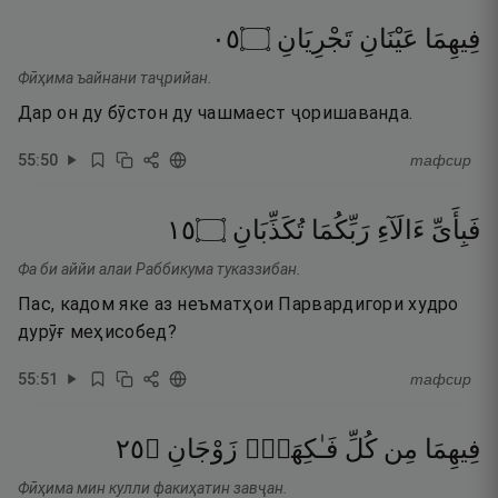
٥٠
۝
تَجْرِيَانِ
عَيْنَانِ
فِيهِمَا
Фӣҳима ъайнани таҷрийан.
Дар он ду бӯстон ду чашмаест ҷоришаванда.
55
:
50
тафсир
٥١
۝
تُكَذِّبَانِ
رَبِّكُمَا
ءَالَآءِ
فَبِأَىِّ
Фа би аййи алаи Раббикума туказзибан.
Пас, кадом яке аз неъматҳои Парвардигори худро
дурӯғ меҳисобед?
55
:
51
тафсир
٥٢
۝
زَوْجَانِ
فَـٰكِهَةٍۢ
كُلِّ
مِن
فِيهِمَا
Фӣҳима мин кулли факиҳатин завҷан.