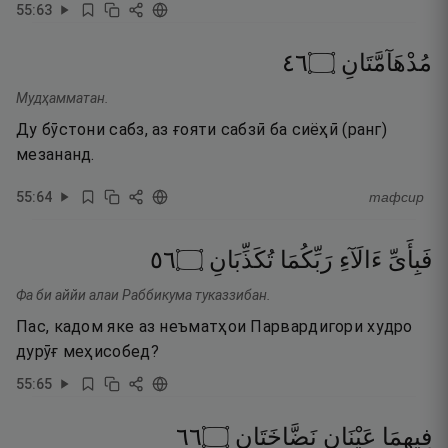
55
:
63
٦٤
۝
مُدْهَآمَّتَانِ
Мудҳамматан.
Ду бӯстони сабз, аз ғояти сабзӣ ба сиёҳӣ (ранг)
мезананд.
55
:
64
тафсир
٦٥
۝
تُكَذِّبَانِ
رَبِّكُمَا
ءَالَآءِ
فَبِأَىِّ
Фа би аййи алаи Раббикума туказзибан.
Пас, кадом яке аз неъматҳои Парвардигори худро
дурӯғ меҳисобед?
55
:
65
٦٦
۝
نَضَّاخَتَانِ
عَيْنَانِ
فِيهِمَا