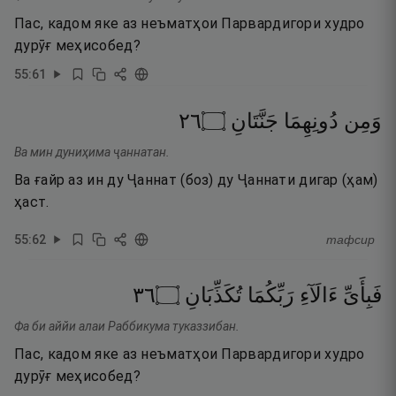
Пас, кадом яке аз неъматҳои Парвардигори худро
дурӯғ меҳисобед?
55
:
61
٦٢
۝
جَنَّتَانِ
دُونِهِمَا
وَمِن
Ва мин дуниҳима ҷаннатан.
Ва ғайр аз ин ду Ҷаннат (боз) ду Ҷаннати дигар (ҳам)
ҳаст.
55
:
62
тафсир
٦٣
۝
تُكَذِّبَانِ
رَبِّكُمَا
ءَالَآءِ
فَبِأَىِّ
Фа би аййи алаи Раббикума туказзибан.
Пас, кадом яке аз неъматҳои Парвардигори худро
дурӯғ меҳисобед?