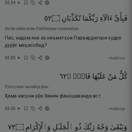
55
:
24
٢٥
۝
تُكَذِّبَانِ
رَبِّكُمَا
ءَالَآءِ
فَبِأَىِّ
Фа би аййи алаи Раббикума туказзибан.
Пас, кадом яке аз неъматҳои Парвардигори худро
дурӯғ меҳисобед?
55
:
25
тафсир
٢٦
۝
فَانٍۢ
عَلَيْهَا
مَنْ
كُلُّ
Куллу ман ъалайҳа фан.
Ҳама касони рӯи Замин фаношаванда аст.
55
:
26
тафсир
٢٧
۝
وَٱلْإِكْرَامِ
ٱلْجَلَـٰلِ
ذُو
رَبِّكَ
وَجْهُ
وَيَبْقَىٰ