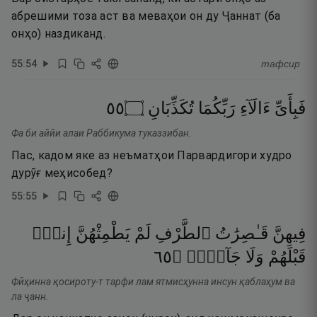
абрешими тоза аст ва меваҳои он ду Ҷаннат (ба
онҳо) наздиканд.
55
:
54
тафсир
٥٥
۝
تُكَذِّبَانِ
رَبِّكُمَا
ءَالَآءِ
فَبِأَىِّ
Фа би аййи алаи Раббикума туказзибан.
Пас, кадом яке аз неъматҳои Парвардигори худро
дурӯғ меҳисобед?
55
:
55
فِيهِنَّ
قَـٰصِرَٰتُ
ٱلطَّرْفِ
لَمْ
يَطْمِثْهُنَّ
إِنسٌۭ
٥٦
۝
جَآنٌّۭ
وَلَا
قَبْلَهُمْ
Фӣҳинна қосироту-т тарфи лам ятмисҳунна инсун қаблаҳум ва
ла ҷанн.