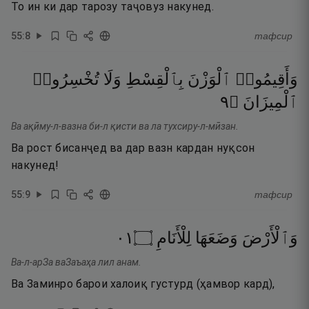
То ин ки дар тарозу таҷовуз накунед.
55
:
8
тафсир
وَأَقِيمُوا۟
ٱلْوَزْنَ
بِٱلْقِسْطِ
وَلَا
تُخْسِرُوا۟
٩
۝
ٱلْمِيزَانَ
Ва ақӣму-л-вазна би-л қисти ва ла тухсиру-л-мӣзан.
Ва рост бисанҷед ва дар вазн кардан нуқсон
накунед!
55
:
9
тафсир
١٠
۝
لِلْأَنَامِ
وَضَعَهَا
وَٱلْأَرْضَ
Ва-л-арЗа ваЗаъаҳа лил анам.
Ва Заминро барои халоиқ густурд (ҳамвор кард),