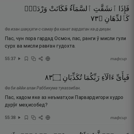
فَإِذَا
ٱنشَقَّتِ
ٱلسَّمَآءُ
فَكَانَتْ
وَرْدَةًۭ
٣٧
۝
كَٱلدِّهَانِ
Фа изан шаққати-с-самау фа канат вардатан ка-д-диҳан.
Пас, чун пора гардад Осмон, пас, ранги ӯ мисли гули
сурх ва мисли равған гудохта.
55
:
37
тафсир
٣٨
۝
تُكَذِّبَانِ
رَبِّكُمَا
ءَالَآءِ
فَبِأَىِّ
Фа би аййи алаи Раббикума туказзибан.
Пас, кадом яке аз неъматҳои Парвардигори худро
дурӯғ меҳисобед?
55
:
38
тафсир