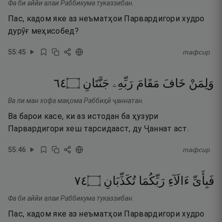
Фа би аййи алаи Раббикума туказзибан.
Пас, кадом яке аз неъматҳои Парвардигори худро
дурӯғ меҳисобед?
55
:
45
тафсир
٤٦
۝
جَنَّتَانِ
رَبِّهِۦ
مَقَامَ
خَافَ
وَلِمَنْ
Ва ли ман хофа мақома Раббиҳӣ ҷаннатан.
Ва барои касе, ки аз истодан ба ҳузури
Парвардигори хеш тарсидааст, ду Ҷаннат аст.
55
:
46
тафсир
٤٧
۝
تُكَذِّبَانِ
رَبِّكُمَا
ءَالَآءِ
فَبِأَىِّ
Фа би аййи алаи Раббикума туказзибан.
Пас, кадом яке аз неъматҳои Парвардигори худро