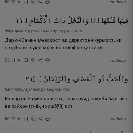
55
:
10
тафсир
١١
۝
ٱلْأَكْمَامِ
ذَاتُ
وَٱلنَّخْلُ
فَـٰكِهَةٌۭ
فِيهَا
Фӣҳа факиҳату-в ва-н нахлу зату-л-акмам.
Дар он Замин меваҳост ва дарахтони хурмост, ки
соҳибони шуқуфаҳои бо ғилофҳо ҳастанд.
55
:
11
тафсир
١٢
۝
وَٱلرَّيْحَانُ
ٱلْعَصْفِ
ذُو
وَٱلْحَبُّ
Ва-л ҳаббу зу-л-ъасфи ва-р-райҳан.
Ва дар он Замин донаест, ки меруяд соҳиби барг аст
ва райҳон (гиёҳи хушбӯй) аст.
55
:
12
тафсир