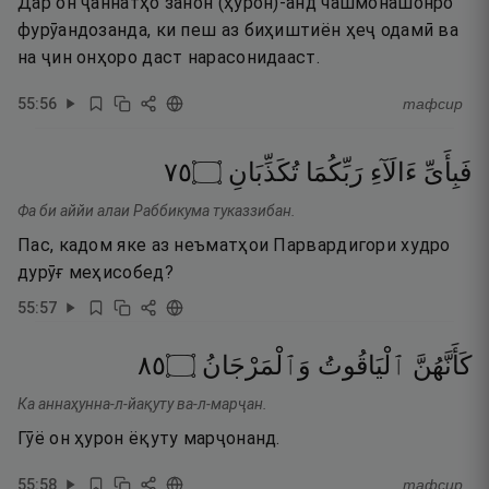
Дар он ҷаннатҳо занон (ҳурон)-анд чашмонашонро
фурӯандозанда, ки пеш аз биҳиштиён ҳеҷ одамӣ ва
на ҷин онҳоро даст нарасонидааст.
55
:
56
тафсир
٥٧
۝
تُكَذِّبَانِ
رَبِّكُمَا
ءَالَآءِ
فَبِأَىِّ
Фа би аййи алаи Раббикума туказзибан.
Пас, кадом яке аз неъматҳои Парвардигори худро
дурӯғ меҳисобед?
55
:
57
٥٨
۝
وَٱلْمَرْجَانُ
ٱلْيَاقُوتُ
كَأَنَّهُنَّ
Ка аннаҳунна-л-йақуту ва-л-марҷан.
Гӯё он ҳурон ёқуту марҷонанд.
55
:
58
тафсир