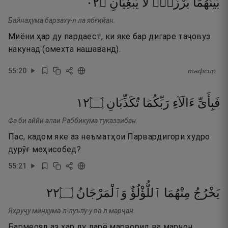
٢٠
۝
يَبْغِيَانِ
لَّا
بَرْزَخٌۭ
بَيْنَهُمَا
Байнаҳума барзаху-л ла ябғийан.
Миёни ҳар ду пардаест, ки яке бар дигаре таҷовуз
накунад (омехта нашаванд).
55
:
20
тафсир
٢١
۝
تُكَذِّبَانِ
رَبِّكُمَا
ءَالَآءِ
فَبِأَىِّ
Фа би аййи алаи Раббикума туказзибан.
Пас, кадом яке аз неъматҳои Парвардигори худро
дурӯғ меҳисобед?
55
:
21
٢٢
۝
وَٱلْمَرْجَانُ
ٱللُّؤْلُؤُ
مِنْهُمَا
يَخْرُجُ
Яхруҷу минҳума-л-луълу-у ва-л марҷан.
Бармеояд аз ҳар ду дарё марворид ва марҷон.