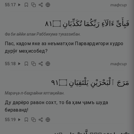
55
:
17
тафсир
١٨
۝
تُكَذِّبَانِ
رَبِّكُمَا
ءَالَآءِ
فَبِأَىِّ
Фа би аййи алаи Раббикума туказзибан.
Пас, кадом яке аз неъматҳои Парвардигори худро
дурӯғ меҳисобед?
55
:
18
тафсир
١٩
۝
يَلْتَقِيَانِ
ٱلْبَحْرَيْنِ
مَرَجَ
Мараҷа-л-баҳрайни ялтақийан.
Ду дарёро равон сохт, то ба ҳам ҷамъ шуда
бираванд!
55
:
19