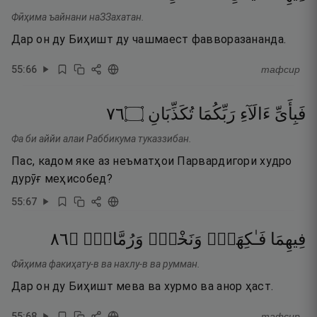
Фӣҳима ъайнани наЗЗахатан.
Дар он ду Биҳишт ду чашмаест фавворазананда.
55
:
66
тафсир
٦٧
۝
تُكَذِّبَانِ
رَبِّكُمَا
ءَالَآءِ
فَبِأَىِّ
Фа би аййи алаи Раббикума туказзибан.
Пас, кадом яке аз неъматҳои Парвардигори худро
дурӯғ меҳисобед?
55
:
67
٦٨
۝
وَرُمَّانٌۭ
وَنَخْلٌۭ
فَـٰكِهَةٌۭ
فِيهِمَا
Фӣҳима факиҳату-в ва нахлу-в ва румман.
Дар он ду Биҳишт мева ва хурмо ва анор ҳаст.
55
:
68
тафсир