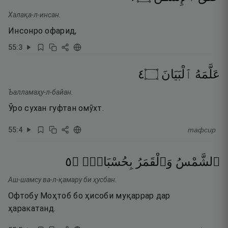
Халақа-л-инсан.
Инсонро офарид,
55
:
3
٤
۝
ٱلْبَيَانَ
عَلَّمَهُ
Ъалламаҳу-л-байан.
Ӯро сухан гуфтан омӯхт.
55
:
4
тафсир
٥
۝
بِحُسْبَانٍۢ
وَٱلْقَمَرُ
ٱلشَّمْسُ
Аш-шамсу ва-л-қамару би ҳусбан.
Офтобу Моҳтоб бо ҳисоби муқаррар дар
ҳаракатанд.