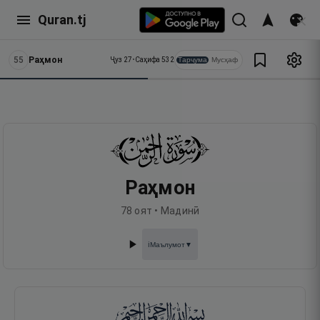
Quran.tj
55
Раҳмон
Тарҷума
Мусҳаф
Ҷуз
27
•
Саҳифа
532
Раҳмон
78
оят •
Мадинӣ
Маълумот
▼
ℹ️