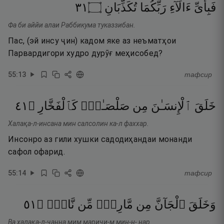
١٣
۝
تُكَذِّبَانِ
رَبِّكُمَا
ءَالَآءِ
فَبِأَىِّ
Фа би аййи алаи Раббикума туказзибан.
Пас, (эй инсу ҷин) кадом яке аз неъматҳои
Парвардигори худро дурӯғ меҳисобед?
55
:
13
тафсир
١٤
۝
كَٱلْفَخَّارِ
صَلْصَـٰلٍۢ
مِن
ٱلْإِنسَـٰنَ
خَلَقَ
Халақа-л-инсана мин салсолин ка-л фаххар.
Инсонро аз гили хушки садодиҳандаи монанди
сафол офарид.
55
:
14
тафсир
١٥
۝
نَّارٍۢ
مِّن
مَّارِجٍۢ
مِن
ٱلْجَآنَّ
وَخَلَقَ
Ва халақа-л-ҷанна мим мариҷи-м мин-н- нар.