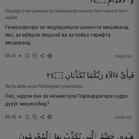
٤١
۝
وَٱلْأَقْدَامِ
Юърафу-л-муҷримуна би сӣмаҳум фа юъхазу би-н-навасӣ ва-л-
ақдам.
Гунаҳкоронро аз чеҳраҳояшон шинохта мешаванд,
пас, аз мӯйҳои пешонӣ ва аз пойҳо гирифта
мешаванд.
55
:
41
тафсир
٤٢
۝
تُكَذِّبَانِ
رَبِّكُمَا
ءَالَآءِ
فَبِأَىِّ
Фа би аййи алаи Раббикума туказзибан.
Пас, кадом яке аз неъматҳои Парвардигори худро
дурӯғ меҳисобед?
55
:
42
тафсир
هَـٰذِهِۦ
جَهَنَّمُ
ٱلَّتِى
يُكَذِّبُ
بِهَا
ٱلْمُجْرِمُونَ