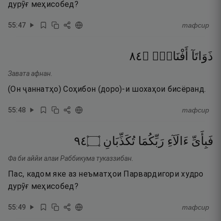
дурӯғ меҳисобед?
55
:
47
тафсир
٤٨
۝
أَفْنَانٍۢ
ذَوَاتَآ
Завата афнан.
(Он ҷаннатҳо) Соҳибон (доро)-и шохаҳои бисёранд.
55
:
48
тафсир
٤٩
۝
تُكَذِّبَانِ
رَبِّكُمَا
ءَالَآءِ
فَبِأَىِّ
Фа би аййи алаи Раббикума туказзибан.
Пас, кадом яке аз неъматҳои Парвардигори худро
дурӯғ меҳисобед?
55
:
49
тафсир