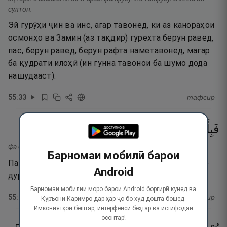
султон.
Эй гурӯҳи ҷин ва инс, агар тавонед, ки аз канораҳои
осмонҳо ва Замин (аз тақдир) гурехта берун равед,
пас, берун равед, берун рафта наметавонед, магар
ба қудрати илоҳӣ (ин гунна тавонои ба шумо дода
нашудааст).
55
:
33
тафсир
٣٤
۝
تُكَذِّبَانِ
رَبِّكُمَا
ءَالَآءِ
فَبِأَىِّ
Фа би аййи алаи Раббикума туказзибан.
Барномаи мобилӣ барои
Пас, кадом яке аз неъматҳои Парвардигори худро
Android
дурӯғ меҳисобед?
Барномаи мобилии моро барои Android боргирӣ кунед ва
55
:
34
тафсир
Қуръони Каримро дар ҳар ҷо бо худ дошта бошед.
Имкониятҳои бештар, интерфейси беҳтар ва истифодаи
осонтар!