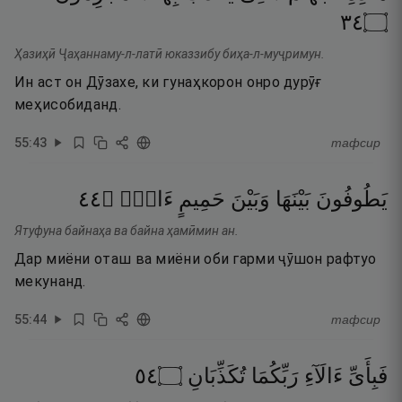
٤٣
۝
Ҳазиҳӣ Ҷаҳаннаму-л-латӣ юказзибу биҳа-л-муҷримун.
Ин аст он Дӯзахе, ки гунаҳкорон онро дурӯғ
меҳисобиданд.
55
:
43
тафсир
٤٤
۝
ءَانٍۢ
حَمِيمٍ
وَبَيْنَ
بَيْنَهَا
يَطُوفُونَ
Ятуфуна байнаҳа ва байна ҳамӣмин ан.
Дар миёни оташ ва миёни оби гарми ҷӯшон рафтуо
мекунанд.
55
:
44
тафсир
٤٥
۝
تُكَذِّبَانِ
رَبِّكُمَا
ءَالَآءِ
فَبِأَىِّ