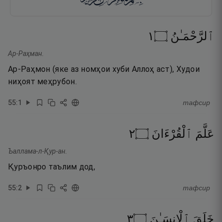
١
۝
ٱلرَّحْمَـٰنُ
Ар-Раҳман.
Ар-Раҳмон (яке аз номҳои хуби Аллоҳ аст), Худои
ниҳоят меҳрубон.
55
:
1
тафсир
٢
۝
ٱلْقُرْءَانَ
عَلَّمَ
Ъаллама-л-Қур-ан.
Қуръонро таълим дод,
55
:
2
тафсир
٣
۝
ٱلْإِنسَـٰنَ
خَلَقَ