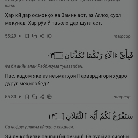
шаън.
Ҳар кӣ дар осмонҳо ва Замин аст, аз Аллоҳ суол
мекунад. Ҳар рӯз Ӯ таъоло дар шуғл аст.
55
:
29
тафсир
٣٠
۝
تُكَذِّبَانِ
رَبِّكُمَا
ءَالَآءِ
فَبِأَىِّ
Фа би аййи алаи Раббикума туказзибан.
Пас, кадом яке аз неъматҳои Парвардигори худро
дурӯғ меҳисобед?
55
:
30
тафсир
٣١
۝
ٱلثَّقَلَانِ
أَيُّهَ
لَكُمْ
سَنَفْرُغُ
Са нафруғу лакум айюҳа-с-сақалан.
Эй ду қофилаи сангин (инсу ҷин), ба зудӣ аз ҳисоби