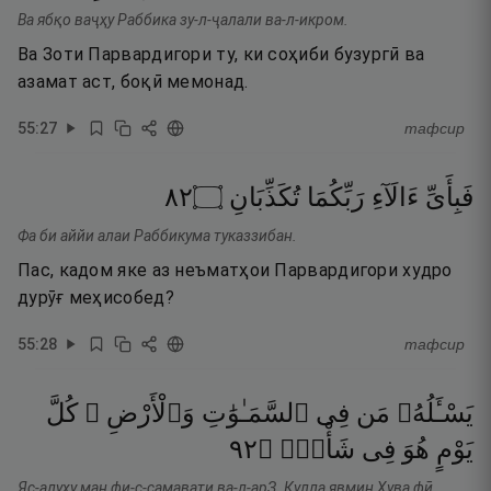
Ва ябқо ваҷҳу Раббика зу-л-ҷалали ва-л-икром.
Ва Зоти Парвардигори ту, ки соҳиби бузургӣ ва
азамат аст, боқӣ мемонад.
55
:
27
тафсир
٢٨
۝
تُكَذِّبَانِ
رَبِّكُمَا
ءَالَآءِ
فَبِأَىِّ
Фа би аййи алаи Раббикума туказзибан.
Пас, кадом яке аз неъматҳои Парвардигори худро
дурӯғ меҳисобед?
55
:
28
тафсир
يَسْـَٔلُهُۥ
مَن
فِى
ٱلسَّمَـٰوَٰتِ
وَٱلْأَرْضِ ۚ
كُلَّ
٢٩
۝
شَأْنٍۢ
فِى
هُوَ
يَوْمٍ
Яс-алуҳу ман фи-с-самавати ва-л-арЗ. Кулла явмин Ҳува фӣ