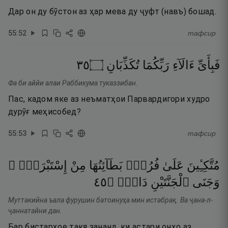
Дар он ду бӯстон аз ҳар мева ду ҷуфт (навъ) бошад.
55
:
52
тафсир
٥٣
۝
تُكَذِّبَانِ
رَبِّكُمَا
ءَالَآءِ
فَبِأَىِّ
Фа би аййи алаи Раббикума туказзибан.
Пас, кадом яке аз неъматҳои Парвардигори худро
дурӯғ меҳисобед?
55
:
53
тафсир
مُتَّكِـِٔينَ
عَلَىٰ
فُرُشٍۭ
بَطَآئِنُهَا
مِنْ
إِسْتَبْرَقٍۢ ۚ
٥٤
۝
دَانٍۢ
ٱلْجَنَّتَيْنِ
وَجَنَى
Муттакиӣна ъала фурушин батоинуҳа мин истабрақ. Ва ҷана-л-
ҷаннатайни дан.
Бар бистарҳое такя зананд, ки астари онҳо аз