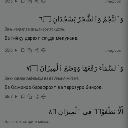
55
:
5
тафсир
٦
۝
يَسْجُدَانِ
وَٱلشَّجَرُ
وَٱلنَّجْمُ
Ва-н-наҷму ва-ш-шаҷару ясҷудон.
Ва гиёҳу дарахт саҷда мекунанд.
55
:
6
тафсир
٧
۝
ٱلْمِيزَانَ
وَوَضَعَ
رَفَعَهَا
وَٱلسَّمَآءَ
Ва-с- самаа рафаъаҳа ва ваЗаъа-л-мӣзан.
Ва Осмонро барафрохт ва тарозуро бинҳод,
55
:
7
٨
۝
ٱلْمِيزَانِ
فِى
تَطْغَوْا۟
أَلَّا
Ал ла татғав фи-л-мӣзан.