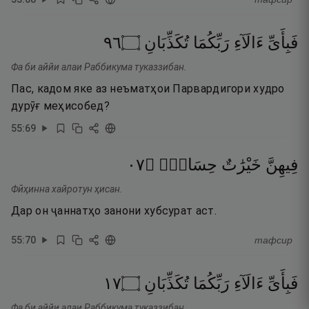
٦٩
۝
تُكَذِّبَانِ
رَبِّكُمَا
ءَالَآءِ
فَبِأَىِّ
Фа би аййи алаи Раббикума туказзибан.
Пас, кадом яке аз неъматҳои Парвардигори худро
дурӯғ меҳисобед?
55
:
69
٧٠
۝
حِسَانٌۭ
خَيْرَٰتٌ
فِيهِنَّ
Фӣҳинна хайротун ҳисан.
Дар он ҷаннатҳо занони хубсурат аст.
55
:
70
тафсир
٧١
۝
تُكَذِّبَانِ
رَبِّكُمَا
ءَالَآءِ
فَبِأَىِّ
Фа би аййи алаи Раббикума туказзибан.