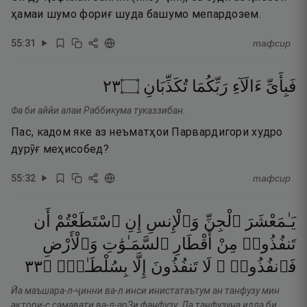
ҳамаи шумо фориғ шуда башумо мепардозем.
55
:
31
тафсир
٣٢
۝
تُكَذِّبَانِ
رَبِّكُمَا
ءَالَآءِ
فَبِأَىِّ
Фа би аййи алаи Раббикума туказзибан.
Пас, кадом яке аз неъматҳои Парвардигори худро
дурӯғ меҳисобед?
55
:
32
тафсир
يَـٰمَعْشَرَ
ٱلْجِنِّ
وَٱلْإِنسِ
إِنِ
ٱسْتَطَعْتُمْ
أَن
تَنفُذُوا۟
مِنْ
أَقْطَارِ
ٱلسَّمَـٰوَٰتِ
وَٱلْأَرْضِ
٣٣
۝
بِسُلْطَـٰنٍۢ
إِلَّا
تَنفُذُونَ
لَا
فَٱنفُذُوا۟ ۚ
Йа маъшара-л-ҷинни ва-л инси инистатаътум ан танфузу мин
ақтори-с самавати ва-л-арЗи фанфузу. Ла танфузуна илла би