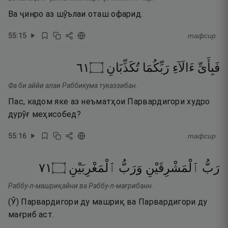
Ва ҷинро аз шӯълаи оташ офарид.
55
:
15
тафсир
١٦
۝
تُكَذِّبَانِ
رَبِّكُمَا
ءَالَآءِ
فَبِأَىِّ
Фа би аййи алаи Раббикума туказзибан.
Пас, кадом яке аз неъматҳои Парвардигори худро
дурӯғ меҳисобед?
55
:
16
тафсир
١٧
۝
ٱلْمَغْرِبَيْنِ
وَرَبُّ
ٱلْمَشْرِقَيْنِ
رَبُّ
Раббу-л-машриқайни ва Раббу-л-мағрибанн.
(Ӯ) Парвардигори ду машриқ ва Парвардигори ду
мағриб аст.