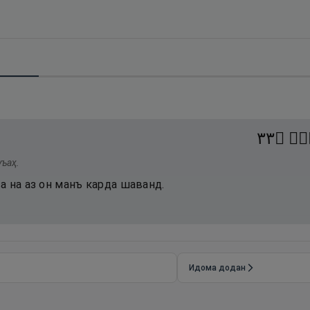
٣٣
۝
ةٍۢ
уъаҳ.
а на аз он манъ карда шаванд.
Идома додан