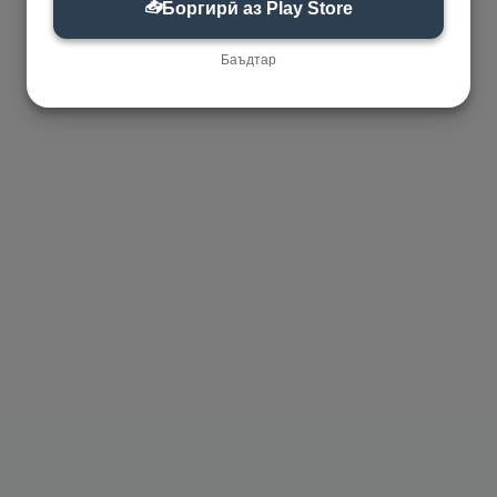
📥
Боргирӣ аз Play Store
Баъдтар