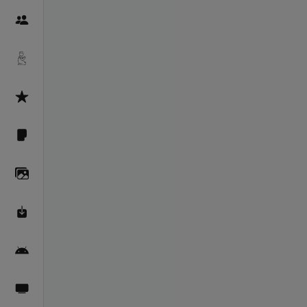
Пайғамбарон
Дуоҳо
Асмоул Ҳусно
Фарзи айн
Галерея
Махзани Маърифат
Барномаи мобилӣ
Пахшҳои зинда