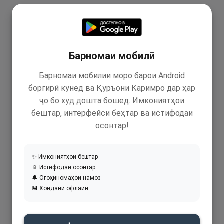
Барномаи мобилӣ
Барномаи мобилии моро барои Android
боргирӣ кунед ва Қуръони Каримро дар ҳар
ҷо бо худ дошта бошед. Имкониятҳои
бештар, интерфейси беҳтар ва истифодаи
осонтар!
✨ Имкониятҳои бештар
📱 Истифодаи осонтар
🔔 Огоҳиномаҳои намоз
💾 Хондани офлайн