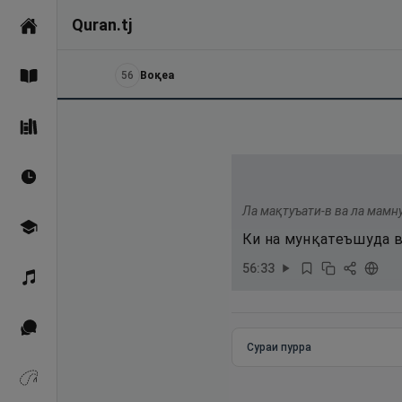
Quran.tj
Асосӣ
56
Воқеа
Қуръон
Саҳеҳи Бухорӣ
Вақтҳои намоз
Ла мақтуъати-в ва ла мамн
Омӯзиш
Ки на мунқатеъшуда в
56
:
33
Қироат
Иқтибосҳо аз Қуръон
Сураи пурра
Зикрҳо