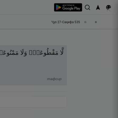
Ҷуз
27
•
Саҳифа
535
لَّا
مَقْطُوعَةٍۢ
وَلَا
مَمْنُوعَ
тафсир