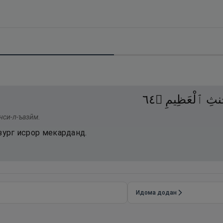
٤٦
۝
ٱلْعَظِيمِ
ِنثِ
нси-л-ъазӣм.
зург исрор мекарданд.
Идома додан