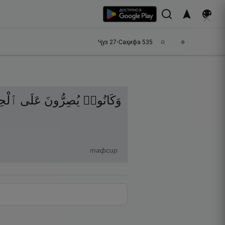
Ҷуз
27
•
Саҳифа
535
وَكَانُوا۟
يُصِرُّونَ
عَلَى
ٱلْح
тафсир