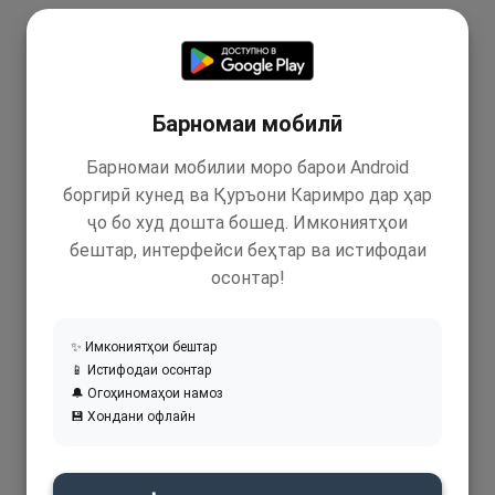
Барномаи мобилӣ
Барномаи мобилии моро барои Android
боргирӣ кунед ва Қуръони Каримро дар ҳар
ҷо бо худ дошта бошед. Имкониятҳои
бештар, интерфейси беҳтар ва истифодаи
осонтар!
✨ Имкониятҳои бештар
📱 Истифодаи осонтар
🔔 Огоҳиномаҳои намоз
💾 Хондани офлайн