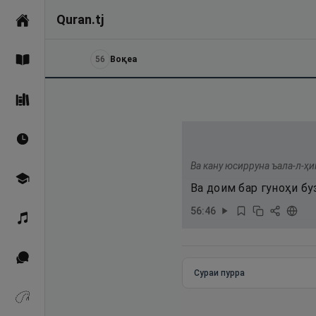
Quran.tj
Асосӣ
56
Воқеа
Қуръон
Саҳеҳи Бухорӣ
Вақтҳои намоз
Ва кану юсирруна ъала-л-ҳи
Омӯзиш
Ва доим бар гуноҳи бу
56
:
46
Қироат
Иқтибосҳо аз Қуръон
Сураи пурра
Зикрҳо