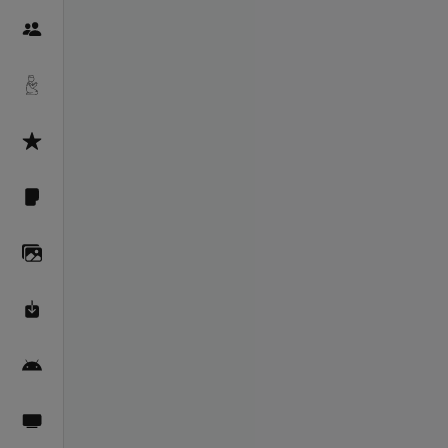
Пайғамбарон
Дуоҳо
Асмоул Ҳусно
Фарзи айн
Галерея
Махзани Маърифат
Барномаи мобилӣ
Пахшҳои зинда