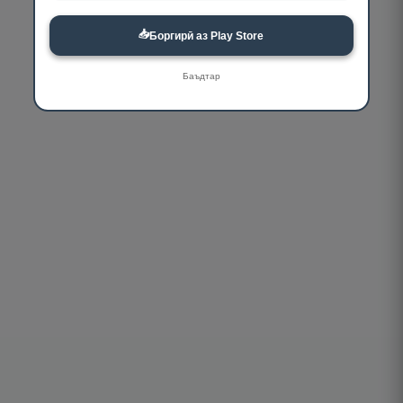
📥
Боргирӣ аз Play Store
Баъдтар