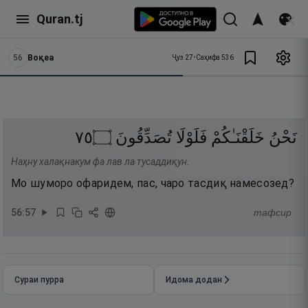
Quran.tj
56
Воқеа
Ҷуз
27
•
Саҳифа
536
٥٧
۝
تُصَدِّقُونَ
فَلَوْلَا
خَلَقْنَـٰكُمْ
نَحْنُ
Наҳну халақнакум фа лав ла тусаддиқун.
Мо шуморо офаридем, пас, чаро тасдиқ намесозед?
56
:
57
тафсир
Сураи пурра
Идома додан