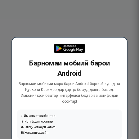
Барномаи мобилӣ барои
Android
Барномаи мобилии моро барои Android боргирӣ кунед ва
Қуръони Каримро дар ҳар ҷо бо худ дошта бошед.
Имкониятҳои бештар, интерфейси беҳтар ва истифодаи
осонтар!
✨ Имкониятҳои бештар
📱 Истифодаи осонтар
🔔 Огоҳиномаҳои намоз
💾 Хондани офлайн