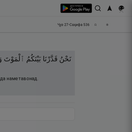
Ҷуз
27
•
Саҳифа
536
نَحْنُ
قَدَّرْنَا
بَيْنَكُمُ
ٱلْمَوْتَ
وَ
да наметавонад.