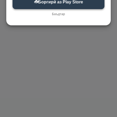
📥
Боргирӣ аз Play Store
Баъдтар