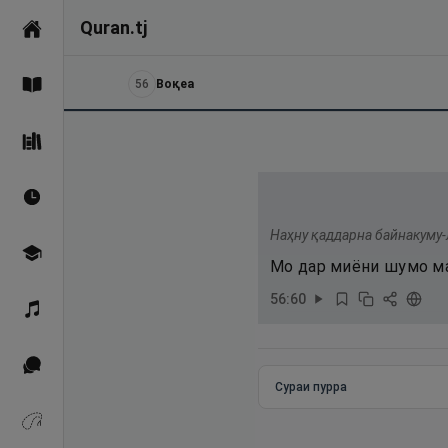
Quran.tj
Асосӣ
56
Воқеа
Қуръон
Саҳеҳи Бухорӣ
Вақтҳои намоз
Наҳну қаддарна байнакуму-
Омӯзиш
Мо дар миёни шумо ма
56
:
60
Қироат
Иқтибосҳо аз Қуръон
Сураи пурра
Зикрҳо