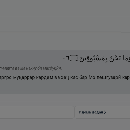
٦٠
۝
بِمَسْبُوقِينَ
نَحْنُ
مَا
л-мавта ва ма наҳну би масбуқӣн.
ргро муқаррар кардем ва ҳеҷ кас бар Мо пешгузарӣ кар
Идома додан