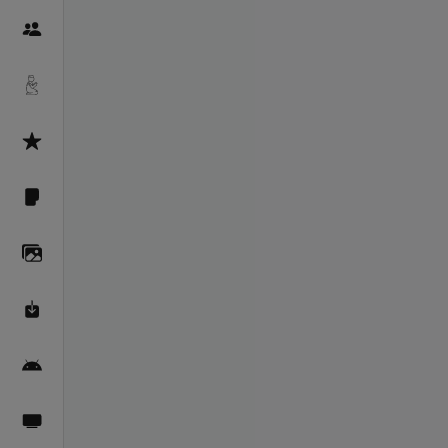
Пайғамбарон
Дуоҳо
Асмоул Ҳусно
Фарзи айн
Галерея
Махзани Маърифат
Барномаи мобилӣ
Пахшҳои зинда