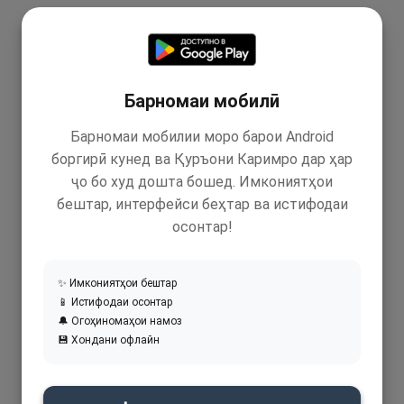
Барномаи мобилӣ
Барномаи мобилии моро барои Android
боргирӣ кунед ва Қуръони Каримро дар ҳар
ҷо бо худ дошта бошед. Имкониятҳои
бештар, интерфейси беҳтар ва истифодаи
осонтар!
✨ Имкониятҳои бештар
📱 Истифодаи осонтар
🔔 Огоҳиномаҳои намоз
💾 Хондани офлайн