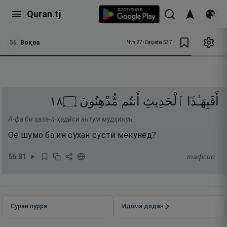
Quran.tj
56
Воқеа
Ҷуз
27
•
Саҳифа
537
٨١
۝
مُّدْهِنُونَ
أَنتُم
ٱلْحَدِيثِ
أَفَبِهَـٰذَا
А-фа би ҳаза-л-ҳадӣси антум мудҳинун.
Оё шумо ба ин сухан сустӣ мекунед?
56
:
81
тафсир
Сураи пурра
Идома додан