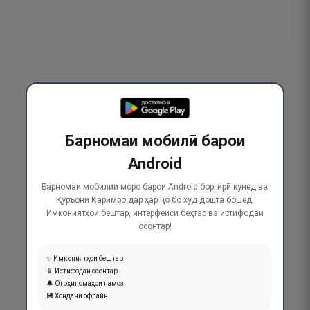
Барномаи мобилӣ барои
Android
Барномаи мобилии моро барои Android боргирӣ кунед ва
Қуръони Каримро дар ҳар ҷо бо худ дошта бошед.
Имкониятҳои бештар, интерфейси беҳтар ва истифодаи
осонтар!
✨ Имкониятҳои бештар
📱 Истифодаи осонтар
🔔 Огоҳиномаҳои намоз
💾 Хондани офлайн