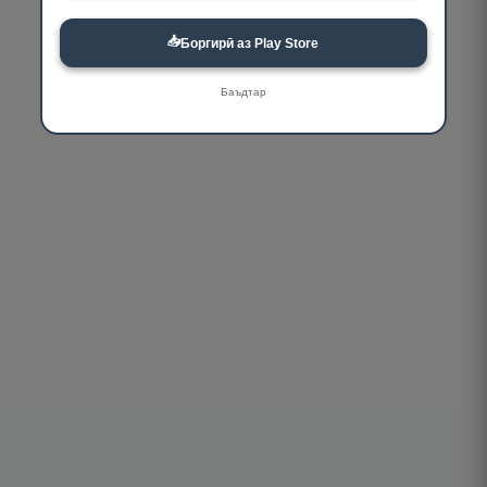
📥
Боргирӣ аз Play Store
Баъдтар