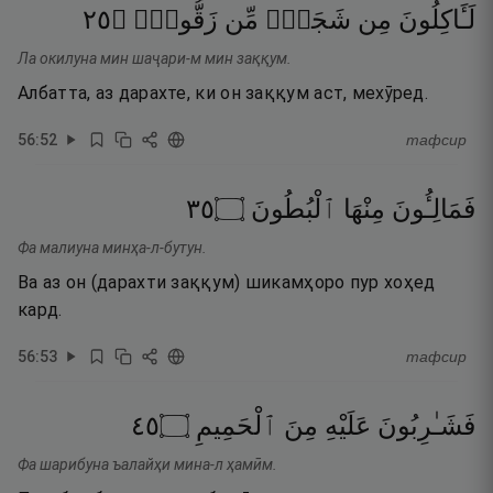
٥٢
۝
زَقُّومٍۢ
مِّن
شَجَرٍۢ
مِن
لَـَٔاكِلُونَ
Ла окилуна мин шаҷари-м мин заққум.
Албатта, аз дарахте, ки он заққум аст, мехӯред.
56
:
52
тафсир
٥٣
۝
ٱلْبُطُونَ
مِنْهَا
فَمَالِـُٔونَ
Фа малиуна минҳа-л-бутун.
Ва аз он (дарахти заққум) шикамҳоро пур хоҳед
кард.
56
:
53
тафсир
٥٤
۝
ٱلْحَمِيمِ
مِنَ
عَلَيْهِ
فَشَـٰرِبُونَ
Фа шарибуна ъалайҳи мина-л ҳамӣм.