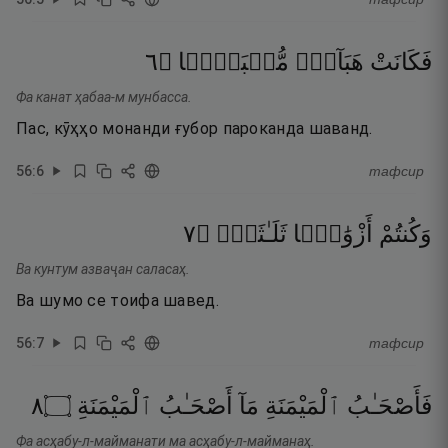
٦
۝
مُّنۢبَثًّۭا
هَبَآءًۭ
فَكَانَتْ
Фа канат ҳабаа-м мунбасса.
Пас, кӯҳҳо монанди ғубор пароканда шаванд.
56
:
6
тафсир
٧
۝
ثَلَـٰثَةًۭ
أَزْوَٰجًۭا
وَكُنتُمْ
Ва кунтум азваҷан саласаҳ.
Ва шумо се тоифа шавед.
56
:
7
тафсир
٨
۝
ٱلْمَيْمَنَةِ
أَصْحَـٰبُ
مَآ
ٱلْمَيْمَنَةِ
فَأَصْحَـٰبُ
Фа асҳабу-л-майманати ма асҳабу-л-майманаҳ.