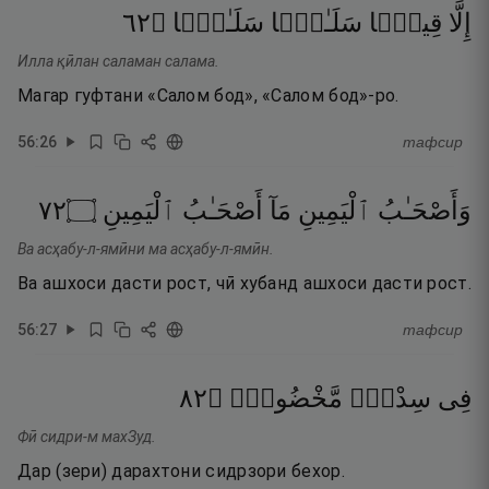
٢٦
۝
سَلَـٰمًۭا
سَلَـٰمًۭا
قِيلًۭا
إِلَّا
Илла қӣлан саламан салама.
Магар гуфтани «Салом бод», «Салом бод»-ро.
56
:
26
тафсир
٢٧
۝
ٱلْيَمِينِ
أَصْحَـٰبُ
مَآ
ٱلْيَمِينِ
وَأَصْحَـٰبُ
Ва асҳабу-л-ямӣни ма асҳабу-л-ямӣн.
Ва ашхоси дасти рост, чӣ хубанд ашхоси дасти рост.
56
:
27
тафсир
٢٨
۝
مَّخْضُودٍۢ
سِدْرٍۢ
فِى
Фӣ сидри-м махЗуд.
Дар (зери) дарахтони сидрзори бехор.