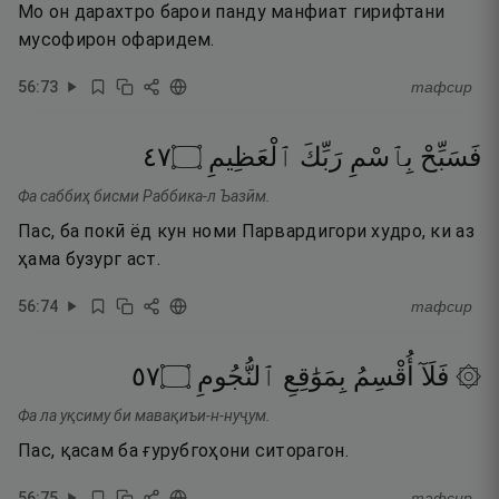
Мо он дарахтро барои панду манфиат гирифтани
мусофирон офаридем.
56
:
73
тафсир
٧٤
۝
ٱلْعَظِيمِ
رَبِّكَ
بِٱسْمِ
فَسَبِّحْ
Фа саббиҳ бисми Раббика-л Ъазӣм.
Пас, ба покӣ ёд кун номи Парвардигори худро, ки аз
ҳама бузург аст.
56
:
74
тафсир
٧٥
۝
ٱلنُّجُومِ
بِمَوَٰقِعِ
أُقْسِمُ
۞ فَلَآ
Фа ла уқсиму би мавақиъи-н-нуҷум.
Пас, қасам ба ғурубгоҳони ситорагон.
56
:
75
тафсир