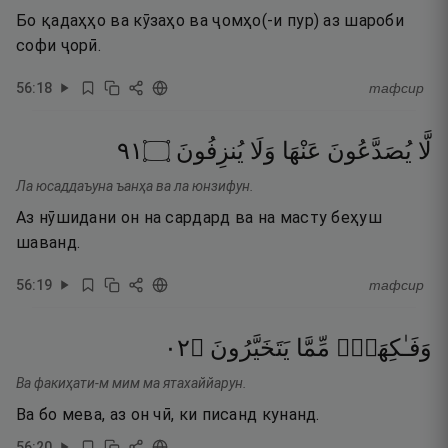
Бо қадаҳҳо ва кӯзаҳо ва ҷомҳо(-и пур) аз шароби
софи ҷорӣ.
56
:
18
тафсир
١٩
۝
يُنزِفُونَ
وَلَا
عَنْهَا
يُصَدَّعُونَ
لَّا
Ла юсаддаъуна ъанҳа ва ла юнзифун.
Аз нӯшидани он на сардард ва на масту беҳуш
шаванд.
56
:
19
тафсир
٢٠
۝
يَتَخَيَّرُونَ
مِّمَّا
وَفَـٰكِهَةٍۢ
Ва факиҳати-м мим ма ятахаййарун.
Ва бо мева, аз он чӣ, ки писанд кунанд.
56
:
20