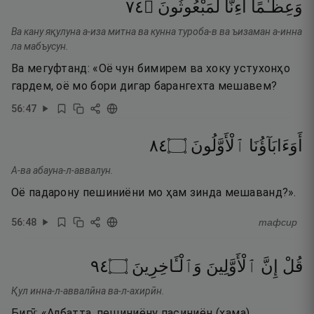
٤٧
۝
لَمَبْعُوثُونَ
أَءِنَّا
وَعِظَـٰمًا
Ва кану яқулуна а-иза митна ва кунна туроба-в ва ъизаман а-инна
ла мабъусун.
Ва мегуфтанд: «Оё чун бимирем ва хоку устухонҳо
гардем, оё мо бори дигар барангехта мешавем?
56
:
47
٤٨
۝
ٱلْأَوَّلُونَ
أَوَءَابَآؤُنَا
А-ва абауна-л-аввалун.
Оё падарону пешиниёни мо ҳам зинда мешаванд?».
56
:
48
тафсир
٤٩
۝
وَٱلْـَٔاخِرِينَ
ٱلْأَوَّلِينَ
إِنَّ
قُلْ
Қул инна-л-аввалӣна ва-л-ахирӣн.
Бигӯ: «Албатта, пешиниёну пасиниён (ҳама),