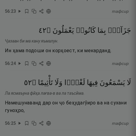
56
:
23
тафсир
٢٤
۝
يَعْمَلُونَ
كَانُوا۟
بِمَا
جَزَآءًۢ
Ҷазаан би ма кану яъмалун.
Ин ҳама подоши он корҳоест, ки мекарданд.
56
:
24
тафсир
٢٥
۝
تَأْثِيمًا
وَلَا
لَغْوًۭا
فِيهَا
يَسْمَعُونَ
لَا
Ла ясмаъуна фӣҳа лағва-в ва ла таъсӣма.
Намешунаванд дар он ҷо беҳудагӯиро ва на сухани
гуноҳро,
56
:
25
тафсир