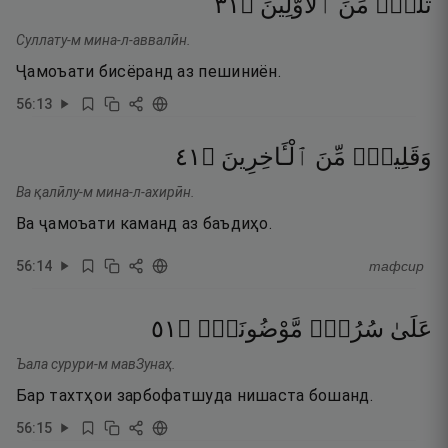
١٣
۝
ٱلْأَوَّلِينَ
مِّنَ
ثُلَّةٌۭ
Суллату-м мина-л-аввалӣн.
Ҷамоъати бисёранд аз пешиниён.
56
:
13
١٤
۝
ٱلْـَٔاخِرِينَ
مِّنَ
وَقَلِيلٌۭ
Ва қалӣлу-м мина-л-ахирӣн.
Ва ҷамоъати каманд аз баъдиҳо.
56
:
14
тафсир
١٥
۝
مَّوْضُونَةٍۢ
سُرُرٍۢ
عَلَىٰ
Ъала сурури-м мавЗунаҳ.
Бар тахтҳои зарбофатшуда нишаста бошанд.
56
:
15