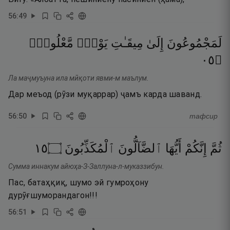
56
:
49
لَمَجْمُوعُونَ
إِلَىٰ
مِيقَـٰتِ
يَوْمٍۢ
مَّعْلُومٍۢ
٥٠
۝
Ла маҷмуъуна ила мӣқоти явми-м маълум.
Дар меъод (рӯзи муқаррар) ҷамъ карда шаванд.
56
:
50
тафсир
٥١
۝
ٱلْمُكَذِّبُونَ
ٱلضَّآلُّونَ
أَيُّهَا
إِنَّكُمْ
ثُمَّ
Сумма иннакум айюҳа-З-Заллуна-л-муказзибун.
Пас, батаҳқиқ, шумо эй гумроҳону
дурӯғшуморандагон!!!
56
:
51