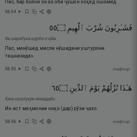
Пас, бар болои он аз оби ҷӯшон хоҳед ошомид.
56
:
54
٥٥
۝
ٱلْهِيمِ
شُرْبَ
فَشَـٰرِبُونَ
Фа шарибуна шурба-л-ҳӣм.
Пас, менӯшед мисли нӯшидани уштурони
ташназада».
56
:
55
тафсир
٥٦
۝
ٱلدِّينِ
يَوْمَ
نُزُلُهُمْ
هَـٰذَا
Ҳаза нузулуҳум явмаддӣн.
Ин аст меҳмонии онҳо (дар) рӯзи ҷазо.
56
:
56
тафсир