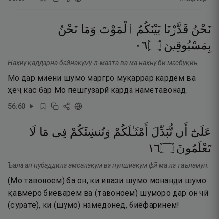
نَحْنُ
قَدَّرْنَا
بَيْنَكُمُ
ٱلْمَوْتَ
وَمَا
نَحْنُ
٦٠
۝
بِمَسْبُوقِينَ
Наҳну қаддарна байнакуму-л-мавта ва ма наҳну би масбуқӣн.
Мо дар миёни шумо маргро муқаррар кардем ва
ҳеҷ кас бар Мо пешгузарӣ карда наметавонад.
56
:
60
عَلَىٰٓ
أَن
نُّبَدِّلَ
أَمْثَـٰلَكُمْ
وَنُنشِئَكُمْ
فِى
مَا
لَا
٦١
۝
تَعْلَمُونَ
Ъала ан нубаддила амсалакум ва нуншиакум фӣ ма ла таъламун.
(Мо тавоноем) ба он, ки ивази шумо монанди шумо
қавмеро биёварем ва (тавоноем) шуморо дар он чӣ
(сурате), ки (шумо) намедонед, биёфаринем!