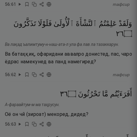
56
:
61
тафсир
وَلَقَدْ
عَلِمْتُمُ
ٱلنَّشْأَةَ
ٱلْأُولَىٰ
فَلَوْلَا
تَذَكَّرُونَ
٦٢
۝
Ва лақад ъалимтуму-н-наш-ата-л ула фа лав ла тазаккарун.
Ва батаҳқиқ, офаридани аввалро донистед, пас, чаро
ёдрас намекунед ва панд намегиред?
56
:
62
тафсир
٦٣
۝
تَحْرُثُونَ
مَّا
أَفَرَءَيْتُم
А-фараайтум-м ма таҳрусун.
Оё он чӣ (зироат) мекоред, дидед?
56
:
63