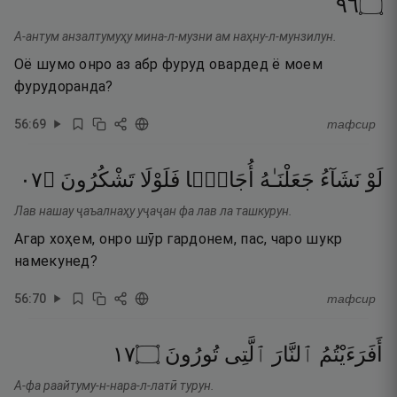
٦٩
۝
А-антум анзалтумуҳу мина-л-музни ам наҳну-л-мунзилун.
Оё шумо онро аз абр фуруд овардед ё моем
фурудоранда?
56
:
69
тафсир
٧٠
۝
تَشْكُرُونَ
فَلَوْلَا
أُجَاجًۭا
جَعَلْنَـٰهُ
نَشَآءُ
لَوْ
Лав нашау ҷаъалнаҳу уҷаҷан фа лав ла ташкурун.
Агар хоҳем, онро шӯр гардонем, пас, чаро шукр
намекунед?
56
:
70
тафсир
٧١
۝
تُورُونَ
ٱلَّتِى
ٱلنَّارَ
أَفَرَءَيْتُمُ
А-фа раайтуму-н-нара-л-латӣ турун.