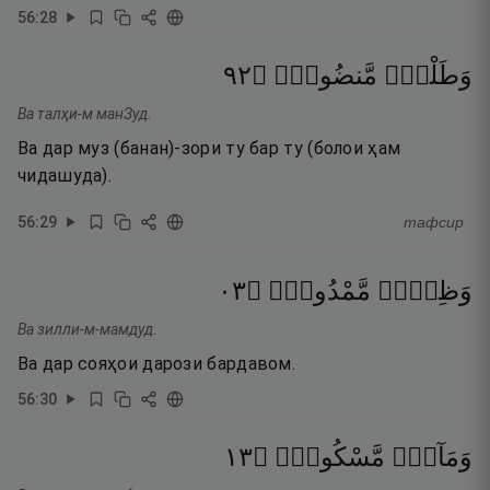
56
:
28
٢٩
۝
مَّنضُودٍۢ
وَطَلْحٍۢ
Ва талҳи-м манЗуд.
Ва дар муз (банан)-зори ту бар ту (болои ҳам
чидашуда).
56
:
29
тафсир
٣٠
۝
مَّمْدُودٍۢ
وَظِلٍّۢ
Ва зилли-м-мамдуд.
Ва дар сояҳои дарози бардавом.
56
:
30
٣١
۝
مَّسْكُوبٍۢ
وَمَآءٍۢ