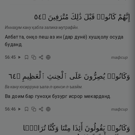
٤٥
۝
مُتْرَفِينَ
ذَٰلِكَ
قَبْلَ
كَانُوا۟
إِنَّهُمْ
Иннаҳум кану қабла залика мутрафӣн.
Албатта, онҳо пеш аз ин (дар дунё) хушҳолу осуда
буданд.
56
:
45
тафсир
٤٦
۝
ٱلْعَظِيمِ
ٱلْحِنثِ
عَلَى
يُصِرُّونَ
وَكَانُوا۟
Ва кану юсирруна ъала-л-ҳинси-л-ъазӣм.
Ва доим бар гуноҳи бузург исрор мекарданд.
56
:
46
тафсир
وَكَانُوا۟
يَقُولُونَ
أَئِذَا
مِتْنَا
وَكُنَّا
تُرَابًۭا