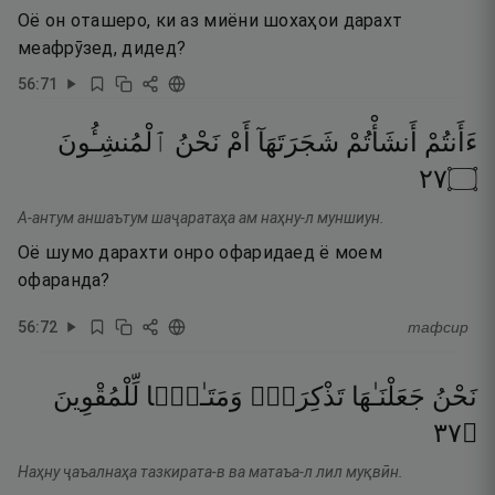
Оё он оташеро, ки аз миёни шохаҳои дарахт
меафрӯзед, дидед?
56
:
71
ءَأَنتُمْ
أَنشَأْتُمْ
شَجَرَتَهَآ
أَمْ
نَحْنُ
ٱلْمُنشِـُٔونَ
٧٢
۝
А-антум аншаътум шаҷаратаҳа ам наҳну-л муншиун.
Оё шумо дарахти онро офаридаед ё моем
офаранда?
56
:
72
тафсир
نَحْنُ
جَعَلْنَـٰهَا
تَذْكِرَةًۭ
وَمَتَـٰعًۭا
لِّلْمُقْوِينَ
٧٣
۝
Наҳну ҷаъалнаҳа тазкирата-в ва матаъа-л лил муқвӣн.