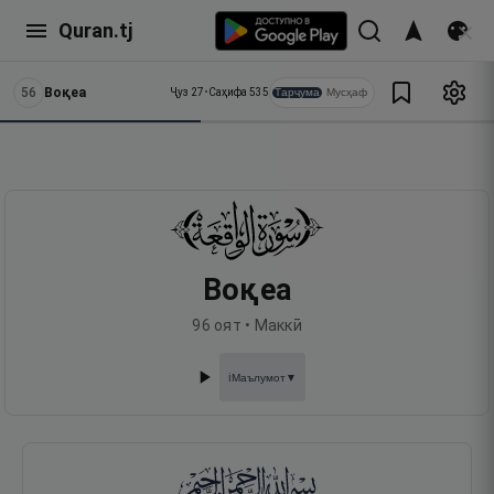
Quran.tj
56
Воқеа
Тарҷума
Мусҳаф
Ҷуз
27
•
Саҳифа
535
Воқеа
96
оят •
Маккӣ
Маълумот
▼
ℹ️