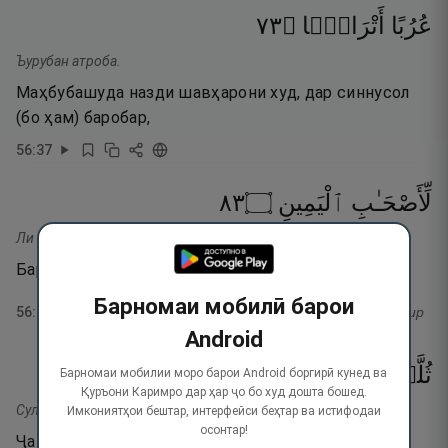
٣٧
۝
أَتْرَابًۭا
عُرُبًا
Ъурубан атроба.
Маҳбубашуда назди шавҳарони худ, дар синнусол
(бо ҳам) баробар,
56
:
37
٣٨
۝
ٱلْيَمِينِ
لِّأَصْحَـٰبِ
Ли асҳаби-л-ямӣн.
Барои ашхоси дасти рост,
Барномаи мобилӣ барои
56
:
38
тафсир
Android
٣٩
۝
ٱلْأَوَّلِينَ
مِّنَ
ثُلَّةٌۭ
Барномаи мобилии моро барои Android боргирӣ кунед ва
Қуръони Каримро дар ҳар ҷо бо худ дошта бошед.
Суллату-м мина-л-аввалӣн.
Имкониятҳои бештар, интерфейси беҳтар ва истифодаи
осонтар!
Ҷамоъати бисёр аз пешиниёнанд.