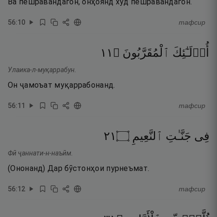
Ва пешравандагон, онҳоянд худ пешравандагон.
56
:
10
тафсир
١١
۝
ٱلْمُقَرَّبُونَ
أُو۟لَـٰٓئِكَ
Улаика-л-муқаррабун.
Он ҷамоъат муқаррабонанд.
56
:
11
тафсир
١٢
۝
ٱلنَّعِيمِ
جَنَّـٰتِ
فِى
Фӣ ҷаннати-н-наъӣм.
(Ононанд) Дар бӯстонҳои пурнеъмат.
56
:
12
тафсир