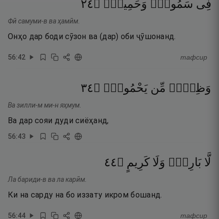
٤٢
۝
وَحَمِيمٍۢ
سَمُومٍۢ
فِى
Фӣ самуми-в ва ҳамӣм.
Онҳо дар боди сӯзон ва (дар) оби ҷӯшонанд.
56
:
42
тафсир
٤٣
۝
يَحْمُومٍۢ
مِّن
وَظِلٍّۢ
Ва зилли-м ми-н яҳмум.
Ва дар сояи дуди сиёҳанд,
56
:
43
٤٤
۝
كَرِيمٍ
وَلَا
بَارِدٍۢ
لَّا
Ла бариди-в ва ла карӣм.
Ки на сарду на бо иззату икром бошанд.
56
:
44
тафсир