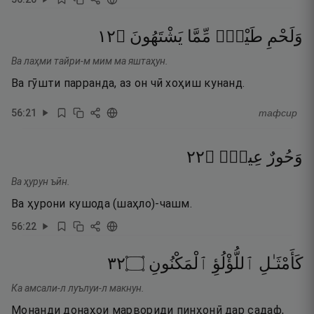
٢١
۝
يَشْتَهُونَ
مِّمَّا
طَيْرٍۢ
وَلَحْمِ
Ва лаҳми тайри-м мим ма яштаҳун.
Ва гӯшти парранда, аз он чӣ хоҳиш кунанд.
56
:
21
тафсир
٢٢
۝
عِينٌۭ
وَحُورٌ
Ва ҳурун ъӣн.
Ва ҳурони кушода (шаҳло)-чашм.
56
:
22
٢٣
۝
ٱلْمَكْنُونِ
ٱللُّؤْلُؤِ
كَأَمْثَـٰلِ
Ка амсали-л луълуи-л макнун.
Монанди донаҳои марвориди пинҳонӣ дар садаф,