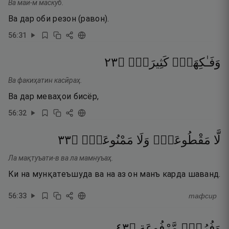
Ва маи-м маскуб.
Ва дар оби резон (равон).
56
:
31
٣٢
۝
كَثِيرَةٍۢ
وَفَـٰكِهَةٍۢ
Ва факиҳатин касӣраҳ.
Ва дар меваҳои бисёр,
56
:
32
٣٣
۝
مَمْنُوعَةٍۢ
وَلَا
مَقْطُوعَةٍۢ
لَّا
Ла мақтуъати-в ва ла мамнуъаҳ.
Ки на мунқатеъшуда ва на аз он манъ карда шаванд.
56
:
33
тафсир
٣٤
۝
مَّرْفُوعَةٍ
وَفُرُشٍۢ