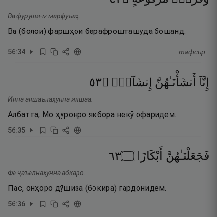
Ва фуруши-м марфуъаҳ.
Ва (болои) фаршҳои барафрошташуда бошанд.
56
:
34
тафсир
٣٥
۝
إِنشَآءًۭ
أَنشَأْنَـٰهُنَّ
إِنَّآ
Инна аншаънаҳунна иншаа.
Албатта, Мо ҳуронро якбора некӯ офаридем.
56
:
35
٣٦
۝
أَبْكَارًا
فَجَعَلْنَـٰهُنَّ
Фа ҷаъалнаҳунна абкаро.
Пас, онҳоро дӯшиза (бокира) гардонидем.
56
:
36