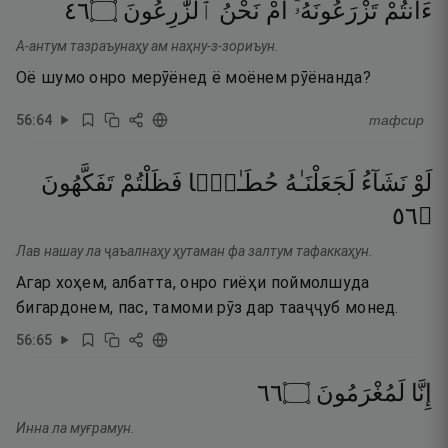
٦٤
۝
ٱلزَّٰرِعُونَ
نَحْنُ
أَمْ
تَزْرَعُونَهُۥٓ
ءَأَنتُمْ
А-антум тазраъунаҳу ам наҳну-з-зориъун.
Оё шумо онро мерӯёнед ё моёнем рӯёнанда?
56
:
64
тафсир
لَوْ
نَشَآءُ
لَجَعَلْنَـٰهُ
حُطَـٰمًۭا
فَظَلْتُمْ
تَفَكَّهُونَ
٦٥
۝
Лав нашау ла ҷаъалнаҳу ҳутаман фа залтум тафаккаҳун.
Агар хоҳем, албатта, онро гиёҳи поймолшуда
бигардонем, пас, тамоми рӯз дар тааҷҷуб монед.
56
:
65
٦٦
۝
لَمُغْرَمُونَ
إِنَّا
Инна ла муғрамун.