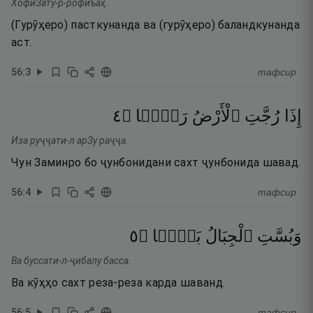
ХофиЗату-р-рофиъаҳ.
(Гурӯҳеро) пасткунанда ва (гурӯҳеро) баландкунанда
аст.
56
:
3
тафсир
٤
۝
رَجًّۭا
ٱلْأَرْضُ
رُجَّتِ
إِذَا
Иза руҷҷати-л арЗу раҷҷа.
Чун Заминро бо ҷунбонидани сахт ҷунбонида шавад.
56
:
4
тафсир
٥
۝
بَسًّۭا
ٱلْجِبَالُ
وَبُسَّتِ
Ва буссати-л-ҷибалу басса.
Ва кӯҳҳо сахт реза-реза карда шаванд.
56
:
5
тафсир