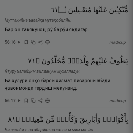
١٦
۝
مُتَقَـٰبِلِينَ
عَلَيْهَا
مُّتَّكِـِٔينَ
Муттакиӣна ъалайҳа мутақобилӣн.
Бар он такякунон, рӯ ба рӯи якдигар.
56
:
16
тафсир
١٧
۝
مُّخَلَّدُونَ
وِلْدَٰنٌۭ
عَلَيْهِمْ
يَطُوفُ
Ятуфу ъалайҳим вилдану-м мухалладун.
Ба ҳузури онҳо барои хизмат писарони абади
ҷавонмонда гардиш мекунанд.
56
:
17
тафсир
١٨
۝
مَّعِينٍۢ
مِّن
وَكَأْسٍۢ
وَأَبَارِيقَ
بِأَكْوَابٍۢ
Би акваби-в ва абарӣқа ва каъси-м мим маъӣн.