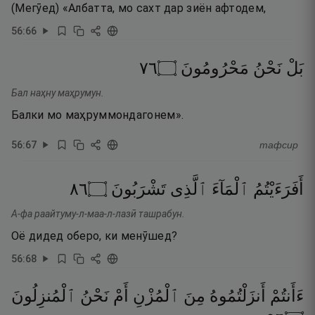
(Мегӯед) «Албатта, мо сахт дар зиён афтодем,
56
:
66
٦٧
۝
مَحْرُومُونَ
نَحْنُ
بَلْ
Бал наҳну маҳрумун.
Балки мо маҳруммондагонем».
56
:
67
тафсир
٦٨
۝
تَشْرَبُونَ
ٱلَّذِى
ٱلْمَآءَ
أَفَرَءَيْتُمُ
А-фа раайтуму-л-маа-л-лазӣ ташрабун.
Оё дидед оберо, ки менӯшед?
56
:
68
ءَأَنتُمْ
أَنزَلْتُمُوهُ
مِنَ
ٱلْمُزْنِ
أَمْ
نَحْنُ
ٱلْمُنزِلُونَ