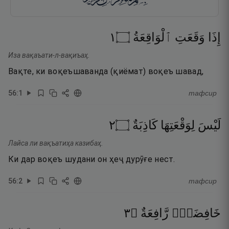
١
۝
ٱلْوَاقِعَةُ
وَقَعَتِ
إِذَا
Иза вақаъати-л-вақиъаҳ.
Вақте, ки воқеъшаванда (қиёмат) воқеъ шавад,
56
:
1
тафсир
٢
۝
كَاذِبَةٌ
لِوَقْعَتِهَا
لَيْسَ
Лайса ли вақъатиҳа казибаҳ.
Ки дар воқеъ шудани он ҳеҷ дурӯғе нест.
56
:
2
тафсир
٣
۝
رَّافِعَةٌ
خَافِضَةٌۭ