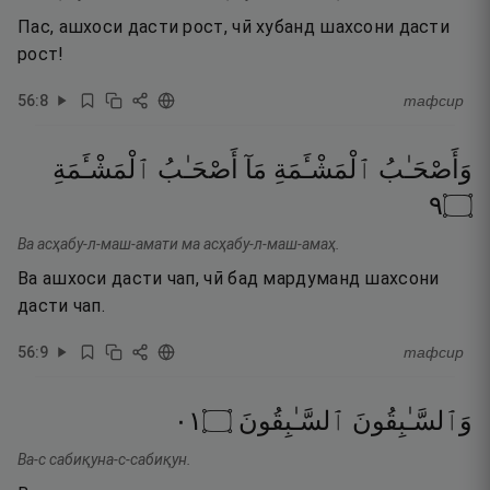
Пас, ашхоси дасти рост, чӣ хубанд шахсони дасти
рост!
56
:
8
тафсир
وَأَصْحَـٰبُ
ٱلْمَشْـَٔمَةِ
مَآ
أَصْحَـٰبُ
ٱلْمَشْـَٔمَةِ
٩
۝
Ва асҳабу-л-маш-амати ма асҳабу-л-маш-амаҳ.
Ва ашхоси дасти чап, чӣ бад мардуманд шахсони
дасти чап.
56
:
9
тафсир
١٠
۝
ٱلسَّـٰبِقُونَ
وَٱلسَّـٰبِقُونَ
Ва-с сабиқуна-с-сабиқун.