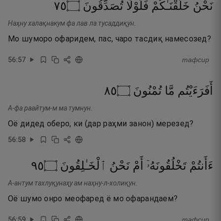
٥٧
۝
تُصَدِّقُونَ
فَلَوْلَا
خَلَقْنَـٰكُمْ
نَحْنُ
Наҳну халақнакум фа лав ла тусаддиқун.
Мо шуморо офаридем, пас, чаро тасдиқ намесозед?
56
:
57
тафсир
٥٨
۝
تُمْنُونَ
مَّا
أَفَرَءَيْتُم
А-фа раайтум-м ма тумнун.
Оё дидед оберо, ки (дар раҳми занон) мерезед?
56
:
58
٥٩
۝
ٱلْخَـٰلِقُونَ
نَحْنُ
أَمْ
تَخْلُقُونَهُۥٓ
ءَأَنتُمْ
А-антум тахлуқунаҳу ам наҳну-л-холиқун.
Оё шумо онро меофаред ё мо офарандаем?
56
:
59
тафсир