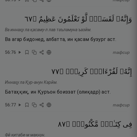
٧٦
۝
عَظِيمٌ
تَعْلَمُونَ
لَّوْ
لَقَسَمٌۭ
وَإِنَّهُۥ
Ва иннаҳу ла қасаму-л лав таъламуна ъазӣм.
Ва агар бидонед, албатта, ин қасам бузург аст.
56
:
76
тафсир
٧٧
۝
كَرِيمٌۭ
لَقُرْءَانٌۭ
إِنَّهُۥ
Иннаҳу ла Қур-анун Карӣм.
Батаҳқиқ, ин Қуръон боиззат (олиқадр) аст.
56
:
77
тафсир
٧٨
۝
مَّكْنُونٍۢ
كِتَـٰبٍۢ
فِى
Фӣ китаби-м макнун.