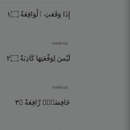
١
۝
ٱلْوَاقِعَةُ
وَقَعَتِ
إِذَا
тафсир
٢
۝
كَاذِبَةٌ
لِوَقْعَتِهَا
لَيْسَ
тафсир
٣
۝
رَّافِعَةٌ
خَافِضَةٌۭ