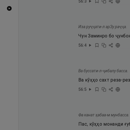
56
:
3
Видеоҳои YouTube
Иза руҷҷати-л арЗу раҷҷа.
Чун Заминро бо ҷунбо
56
:
4
Ва буссати-л-ҷибалу басса.
Ва кӯҳҳо сахт реза-ре
56
:
5
Фа канат ҳабаа-м мунбасса.
Пас, кӯҳҳо монанди ғ