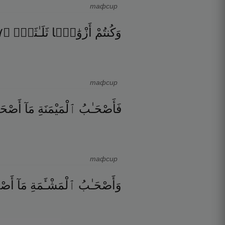
тафсир
٧
۝
ثَلَـٰثَةًۭ
أَزْوَٰجًۭا
وَكُنتُمْ
тафсир
فَأَصْحَـٰبُ
ٱلْمَيْمَنَةِ
مَآ
أَصْحَ
тафсир
وَأَصْحَـٰبُ
ٱلْمَشْـَٔمَةِ
مَآ
أَصْ