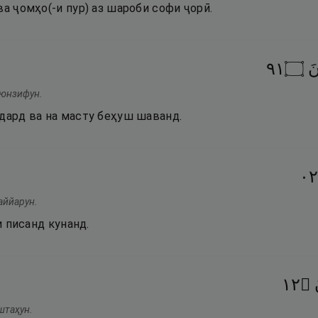
ва ҷомҳо(-и пур) аз шароби софи ҷорӣ.
١٩
۝
نَ
 юнзифун.
рдард ва на масту беҳуш шаванд.
٢٠
аййарун.
ки писанд кунанд.
٢١
۝
штаҳун.