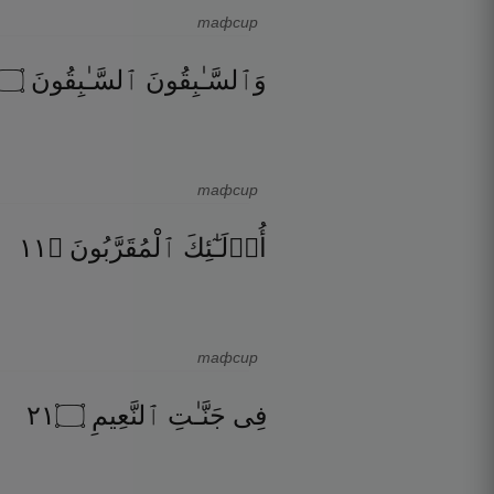
тафсир
۝
ٱلسَّـٰبِقُونَ
وَٱلسَّـٰبِقُونَ
тафсир
١١
۝
ٱلْمُقَرَّبُونَ
أُو۟لَـٰٓئِكَ
тафсир
١٢
۝
ٱلنَّعِيمِ
جَنَّـٰتِ
فِى