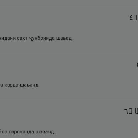
٤
۝
нидани сахт ҷунбонида шавад.
за карда шаванд.
٦
۝
ا
убор пароканда шаванд.