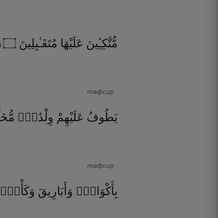
٦
۝
مُتَقَـٰبِلِينَ
عَلَيْهَا
مُّتَّكِـِٔينَ
тафсир
يَطُوفُ
عَلَيْهِمْ
وِلْدَٰنٌۭ
مُّخَ
тафсир
بِأَكْوَابٍۢ
وَأَبَارِيقَ
وَكَأْسٍۢ