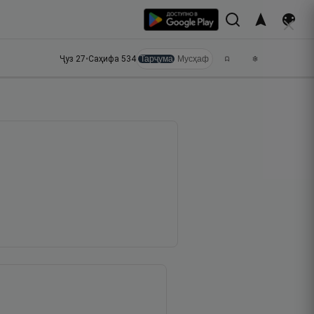
Ҷуз
27
•
Саҳифа
534
Тарҷума
Мусҳаф