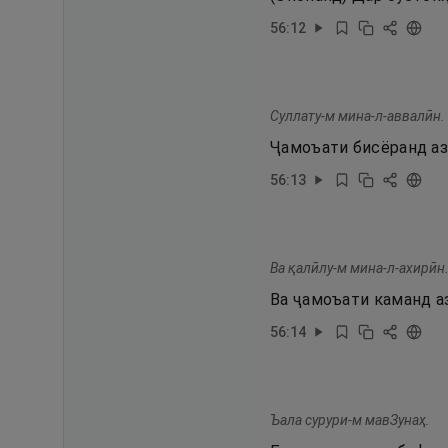
56
:
12
Суллату-м мина-л-аввалӣн.
Ҷамоъати бисёранд аз
56
:
13
Ва қалӣлу-м мина-л-ахирӣн
Ва ҷамоъати каманд а
56
:
14
Ъала сурури-м мавЗунаҳ.