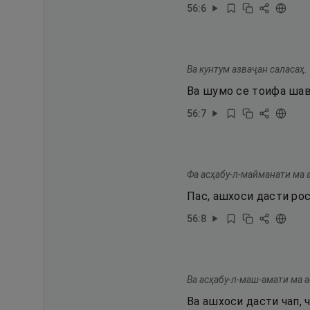
56
:
6
Ва кунтум азваҷан саласаҳ.
Ва шумо се тоифа шав
56
:
7
Фа асҳабу-л-майманати ма 
Пас, ашхоси дасти рос
56
:
8
Ва асҳабу-л-маш-амати ма 
Ва ашхоси дасти чап, 