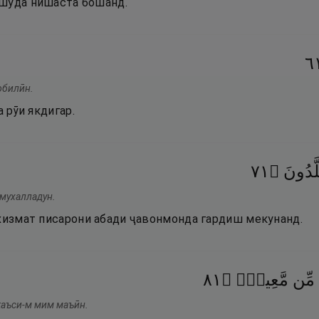
тшуда нишаста бошанд.
١
обилӣн.
а рӯи якдигар.
١٧
۝
لَّدُونَ
мухалладун.
 хизмат писарони абади ҷавонмонда гардиш мекунанд.
١٨
۝
مَّعِينٍۢ
مِّن
 каъси-м мим маъӣн.