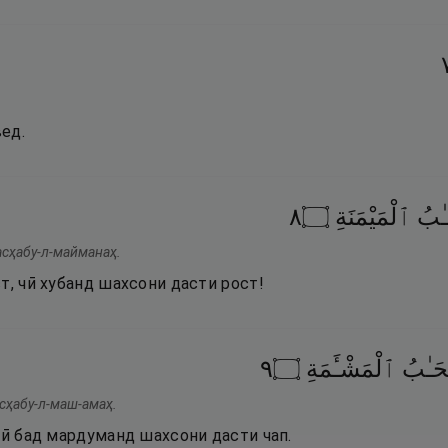
ед.
٨
۝
ٱلْمَيْمَنَةِ
ـٰبُ
асҳабу-л-майманаҳ.
т, чӣ хубанд шахсони дасти рост!
٩
۝
ٱلْمَشْـَٔمَةِ
حَـٰبُ
асҳабу-л-маш-амаҳ.
чӣ бад мардуманд шахсони дасти чап.