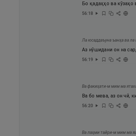
Бо қадаҳҳо ва кӯзаҳо 
56
:
18
Ла юсаддаъуна ъанҳа ва ла
Аз нӯшидани он на са
56
:
19
Ва факиҳати-м мим ма ятах
Ва бо мева, аз он чӣ, 
56
:
20
Ва лаҳми тайри-м мим ма я