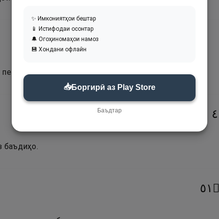
✨ Имкониятҳои бештар
📱 Истифодаи осонтар
🔔 Огоҳиномаҳои намоз
💾 Хондани офлайн
 пешиниён.
📥
Боргирӣ аз Play Store
Баъдтар
١
.
з баъдиҳо.
١٥