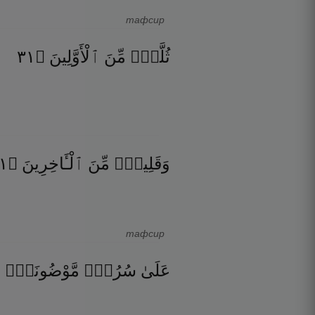
тафсир
١٣
۝
ٱلْأَوَّلِينَ
مِّنَ
ثُلَّةٌۭ
٤
۝
ٱلْـَٔاخِرِينَ
مِّنَ
وَقَلِيلٌۭ
тафсир
۝
مَّوْضُونَةٍۢ
سُرُرٍۢ
عَلَىٰ