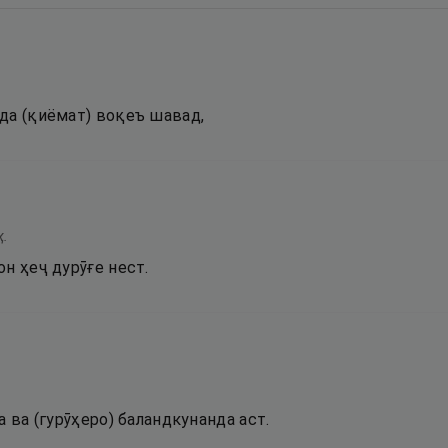
да (қиёмат) воқеъ шавад,
ҳ.
н ҳеҷ дурӯғе нест.
а ва (гурӯҳеро) баландкунанда аст.