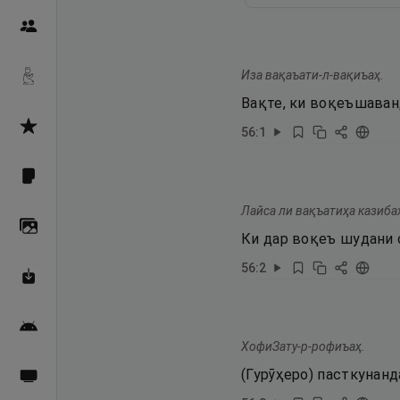
Пайғамбарон
Иза вақаъати-л-вақиъаҳ.
Дуоҳо
Вақте, ки воқеъшаван
Асмоул Ҳусно
56
:
1
Фарзи айн
Лайса ли вақъатиҳа казиба
Галерея
Ки дар воқеъ шудани о
56
:
2
Махзани Маърифат
Барномаи мобилӣ
ХофиЗату-р-рофиъаҳ.
(Гурӯҳеро) пасткунанд
Пахшҳои зинда