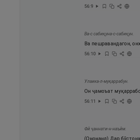
56
:
9
Ва-с сабиқуна-с-сабиқун.
Ва пешравандагон, он
56
:
10
Улаика-л-муқаррабун.
Он ҷамоъат муқаррабо
56
:
11
Фӣ ҷаннати-н-наъӣм.
(Ононанд) Дар бӯстон