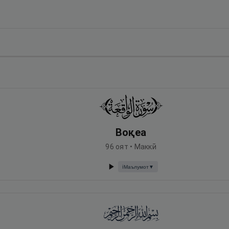
Воқеа
96
оят •
Маккӣ
Маълумот
▼
ℹ️