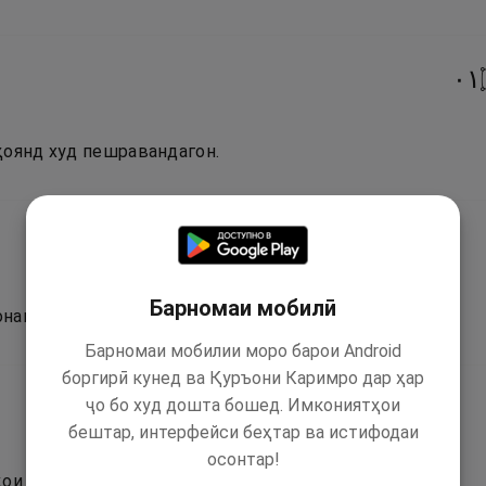
١٠
ҳоянд худ пешравандагон.
Барномаи мобилӣ
нанд.
Барномаи мобилии моро барои Android
боргирӣ кунед ва Қуръони Каримро дар ҳар
ҷо бо худ дошта бошед. Имкониятҳои
бештар, интерфейси беҳтар ва истифодаи
осонтар!
ҳои пурнеъмат.