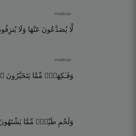
тафсир
لَّا
يُصَدَّعُونَ
عَنْهَا
وَلَا
يُنزِفُو
тафсир
۝
يَتَخَيَّرُونَ
مِّمَّا
وَفَـٰكِهَةٍۢ
وَلَحْمِ
طَيْرٍۢ
مِّمَّا
يَشْتَهُونَ