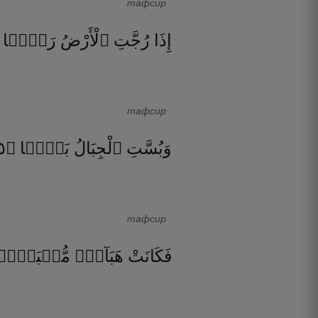
тафсир
إِذَا
رُجَّتِ
ٱلْأَرْضُ
رَجًّۭا
тафсир
٥
۝
بَسًّۭا
ٱلْجِبَالُ
وَبُسَّتِ
тафсир
فَكَانَتْ
هَبَآءًۭ
مُّنۢبَثًّۭ