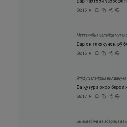
Бар тахтҳои зарбофа
56
:
15
Муттакиӣна ъалайҳа мутақ
Бар он такякунон, рӯ б
56
:
16
Ятуфу ъалайҳим вилдану-м 
Ба ҳузури онҳо барои
56
:
17
Би акваби-в ва абарӣқа ва