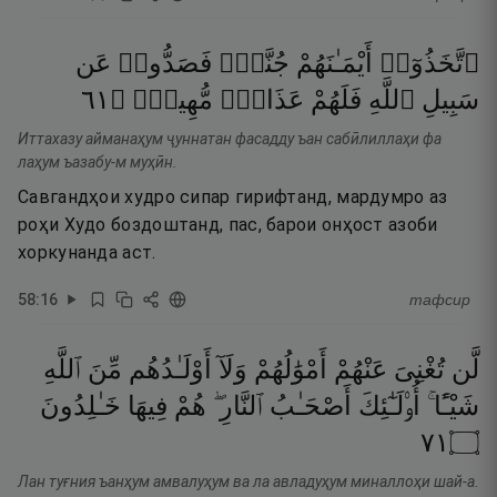
ٱتَّخَذُوٓا۟
أَيْمَـٰنَهُمْ
جُنَّةًۭ
فَصَدُّوا۟
عَن
١٦
۝
مُّهِينٌۭ
عَذَابٌۭ
فَلَهُمْ
ٱللَّهِ
سَبِيلِ
Иттахазу айманаҳум ҷуннатан фасадду ъан сабӣлиллаҳи фа
лаҳум ъазабу-м муҳӣн.
Савгандҳои худро сипар гирифтанд, мардумро аз
роҳи Худо боздоштанд, пас, барои онҳост азоби
хоркунанда аст.
58
:
16
тафсир
لَّن
تُغْنِىَ
عَنْهُمْ
أَمْوَٰلُهُمْ
وَلَآ
أَوْلَـٰدُهُم
مِّنَ
ٱللَّهِ
شَيْـًٔا ۚ
أُو۟لَـٰٓئِكَ
أَصْحَـٰبُ
ٱلنَّارِ ۖ
هُمْ
فِيهَا
خَـٰلِدُونَ
١٧
۝
Лан туғния ъанҳум амвалуҳум ва ла авладуҳум миналлоҳи шай-а.