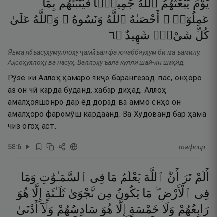
يَوْمَ
يَبْعَثُهُمُ
ٱللَّهُ
جَمِيعًۭا
فَيُنَبِّئُهُم
بِمَا
عَمِلُوٓا۟ ۚ
أَحْصَىٰهُ
ٱللَّهُ
وَنَسُوهُ ۚ
وَٱللَّهُ
عَلَىٰ
٦
۝
شَهِيدٌ
شَىْءٍۢ
كُلِّ
Явма ябъасуҳумуллоҳу ҷамӣъан фа юнаббиуҳум би ма ъамилу.
Аҳсоҳуллоҳу ва насуҳ. Валлоҳу ъала кулли шай-ин шаҳӣд.
Рӯзе ки Аллоҳ ҳамаро якҷо барангезад, пас, онҳоро
аз он чӣ карда буданд, хабар диҳад, Аллоҳ
амалҳояшонро дар ёд дорад ва аммо онҳо он
амалҳоро фаромӯш кардаанд. Ва Худованд бар ҳама
чиз огоҳ аст.
58
:
6
тафсир
أَلَمْ
تَرَ
أَنَّ
ٱللَّهَ
يَعْلَمُ
مَا
فِى
ٱلسَّمَـٰوَٰتِ
وَمَا
فِى
ٱلْأَرْضِ ۖ
مَا
يَكُونُ
مِن
نَّجْوَىٰ
ثَلَـٰثَةٍ
إِلَّا
هُوَ
رَابِعُهُمْ
وَلَا
خَمْسَةٍ
إِلَّا
هُوَ
سَادِسُهُمْ
وَلَآ
أَدْنَىٰ