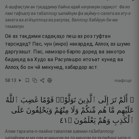
А-ашфақтум ан туқаддиму байна ядай наҷвакум садақот. Фа из
лам тафъалу ва табаллоҳу ъалайкум фа ақӣму-с-салата ва ату-з-
заката ва атӣъуллоҳа ва расулаҳ. Валлоҳу Хабӣрун би ма
таъмалун.
Оё аз тақдими садақаҳо пеш аз роз гуфтан
тарсидед? Пас, чун (инро) накардед, Аллоҳ аз шумо
даргузашт. Пас, намозро барпо доред ва закотро
бидиҳед ва Худо ва Расулашро итоъат кунед ва
Аллоҳ бо он чӣ мекунед, хабардор аст.
58
:
13
тафсир
۞ أَلَمْ
تَرَ
إِلَى
ٱلَّذِينَ
تَوَلَّوْا۟
قَوْمًا
غَضِبَ
ٱللَّهُ
عَلَيْهِم
مَّا
هُم
مِّنكُمْ
وَلَا
مِنْهُمْ
وَيَحْلِفُونَ
عَلَى
١٤
۝
يَعْلَمُونَ
وَهُمْ
ٱلْكَذِبِ
Алам тара ила-л-лазӣна таваллав қавман ғаЗибаллоҳу
ъалайҳим-м ма ҳум-м минкум ва ла минҳум ва яҳлифуна ъала-л-