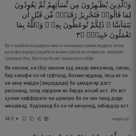
وَٱلَّذِينَ
يُظَـٰهِرُونَ
مِن
نِّسَآئِهِمْ
ثُمَّ
يَعُودُونَ
لِمَا
قَالُوا۟
فَتَحْرِيرُ
رَقَبَةٍۢ
مِّن
قَبْلِ
أَن
يَتَمَآسَّا ۚ
ذَٰلِكُمْ
تُوعَظُونَ
بِهِۦ ۚ
وَٱللَّهُ
بِمَا
٣
۝
خَبِيرٌۭ
تَعْمَلُونَ
Ва-л-лазӣна юзоҳируна мин-н-нисаиҳим сумма яъудуна ли ма
қолу фатаҳрӣру рақабати-м мин қабли ан ятамасса. заликум
туъазуна биҳ. Валлоҳу би ма таъмалуна хабӣр.
Ва касоне, ки (бо) занони худ зиҳор мекунанд, сипас,
бар хилофи он чӣ гуфтанд, бозмегарданд, пеш аз он
ки зану марди (зиҳордида) ба ҳамдигар даст
расонанд, озод кардани як барда воҷиб аст. Ин аст
ҳукми каффорате ки шуморо ба он чиз панд дода
мешавад. Худованд бо он чӣ мекунед, хабардор аст.
58
:
3
тафсир