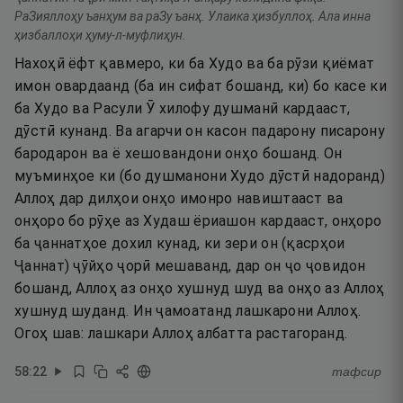
РаЗияллоҳу ъанҳум ва раЗу ъанҳ. Улаика ҳизбуллоҳ. Ала инна
ҳизбаллоҳи ҳуму-л-муфлиҳун.
Нахоҳӣ ёфт қавмеро, ки ба Худо ва ба рӯзи қиёмат
имон овардаанд (ба ин сифат бошанд, ки) бо касе ки
ба Худо ва Расули Ӯ хилофу душманӣ кардааст,
дӯстӣ кунанд. Ва агарчи он касон падарону писарону
бародарон ва ё хешовандони онҳо бошанд. Он
муъминҳое ки (бо душманони Худо дӯстӣ надоранд)
Аллоҳ дар дилҳои онҳо имонро навиштааст ва
онҳоро бо рӯҳе аз Худаш ёриашон кардааст, онҳоро
ба ҷаннатҳое дохил кунад, ки зери он (қасрҳои
Ҷаннат) ҷӯйҳо ҷорӣ мешаванд, дар он ҷо ҷовидон
бошанд, Аллоҳ аз онҳо хушнуд шуд ва онҳо аз Аллоҳ
хушнуд шуданд. Ин ҷамоатанд лашкарони Аллоҳ.
Огоҳ шав: лашкари Аллоҳ албатта растагоранд.
58
:
22
тафсир