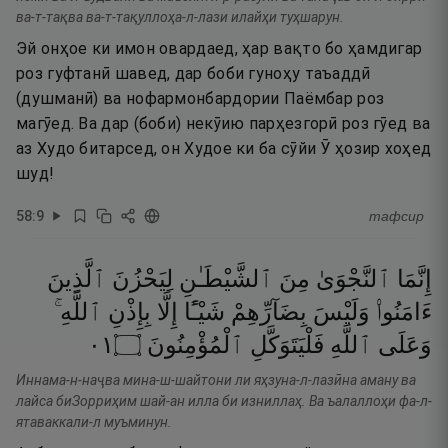
ва-т-тақва ва-т-тақуллоҳа-л-лази илайҳи туҳшарун.
Эй онҳое ки имон овардаед, ҳар вақто бо ҳамдигар
роз гуфтанӣ шавед, дар боби гуноҳу таъаддӣ
(душманӣ) ва нофармонбардории Паёмбар роз
магӯед. Ва дар (боби) некӯию парҳезгорӣ роз гӯед ва
аз Худо битарсед, он Худое ки ба сӯйи Ӯ ҳозир хоҳед
шуд!
58
:
9
тафсир
إِنَّمَا
ٱلنَّجْوَىٰ
مِنَ
ٱلشَّيْطَـٰنِ
لِيَحْزُنَ
ٱلَّذِينَ
ءَامَنُوا۟
وَلَيْسَ
بِضَآرِّهِمْ
شَيْـًٔا
إِلَّا
بِإِذْنِ
ٱللَّهِ ۚ
١٠
۝
ٱلْمُؤْمِنُونَ
فَلْيَتَوَكَّلِ
ٱللَّهِ
وَعَلَى
Иннама-н-наҷва мина-ш-шайтони ли яҳзуна-л-лазӣна аману ва
лайса биЗорриҳим шай-ан илла би изниллаҳ. Ва ъалаллоҳи фа-л-
ятаваккали-л муъминун.