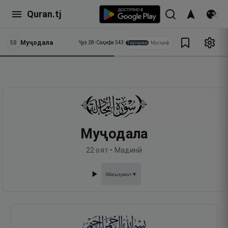
Quran.tj
58
Муҷодала
Тарҷума
Мусҳаф
Ҷуз
28
•
Саҳифа
543
Муҷодала
22
оят •
Мадинӣ
Маълумот
▼
ℹ️