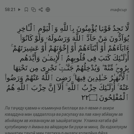
58
:
21
тафсир
لَّا
تَجِدُ
قَوْمًۭا
يُؤْمِنُونَ
بِٱللَّهِ
وَٱلْيَوْمِ
ٱلْـَٔاخِرِ
يُوَآدُّونَ
مَنْ
حَآدَّ
ٱللَّهَ
وَرَسُولَهُۥ
وَلَوْ
كَانُوٓا۟
ءَابَآءَهُمْ
أَوْ
أَبْنَآءَهُمْ
أَوْ
إِخْوَٰنَهُمْ
أَوْ
عَشِيرَتَهُمْ ۚ
أُو۟لَـٰٓئِكَ
كَتَبَ
فِى
قُلُوبِهِمُ
ٱلْإِيمَـٰنَ
وَأَيَّدَهُم
بِرُوحٍۢ
مِّنْهُ ۖ
وَيُدْخِلُهُمْ
جَنَّـٰتٍۢ
تَجْرِى
مِن
تَحْتِهَا
ٱلْأَنْهَـٰرُ
خَـٰلِدِينَ
فِيهَا ۚ
رَضِىَ
ٱللَّهُ
عَنْهُمْ
وَرَضُوا۟
عَنْهُ ۚ
أُو۟لَـٰٓئِكَ
حِزْبُ
ٱللَّهِ ۚ
أَلَآ
إِنَّ
حِزْبَ
ٱللَّهِ
هُمُ
٢٢
۝
ٱلْمُفْلِحُونَ
Ла таҷиду қавма-н юъминуна биллаҳи ва-л-явми-л ахири
юваддуна ман ҳаддаллоҳа ва расулаҳу ва лав кану абйаҳум ав
абнйаҳум ав ихванаҳум ав ъашӣратаҳум. Улаика катаба фӣ
қулубиҳиму-л ӣмана ва айядаҳум би руҳи-м минҳ. Ва юдхилуҳум
ҷаннатин таҷрӣ мин таҳтиҳа-л-анҳару холидӣна фӣҳа.