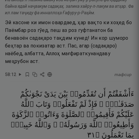
байна ядай наҷвакум садақаҳ. залика хайру-л-лакум ва атҳар. Фа
ил лам таҷиду фа инналлоҳа Ғафуру-р-Раҳӣм.
Эй касоне ки имон овардаед, ҳар вақто ки хоҳед бо
Паёмбар роз гӯед, пеш аз роз гуфтанатон ба
бенавоён садақаро тақдим кунед! Ин кор шуморо
беҳтар ва покизатар аст. Пас, агар (садақаро)
наёбед, албатта, Аллоҳ мағфираткунандаву
меҳрубон аст.
58
:
12
тафсир
ءَأَشْفَقْتُمْ
أَن
تُقَدِّمُوا۟
بَيْنَ
يَدَىْ
نَجْوَىٰكُمْ
صَدَقَـٰتٍۢ ۚ
فَإِذْ
لَمْ
تَفْعَلُوا۟
وَتَابَ
ٱللَّهُ
عَلَيْكُمْ
فَأَقِيمُوا۟
ٱلصَّلَوٰةَ
وَءَاتُوا۟
ٱلزَّكَوٰةَ
وَأَطِيعُوا۟
ٱللَّهَ
وَرَسُولَهُۥ ۚ
وَٱللَّهُ
خَبِيرٌۢ
١٣
۝
تَعْمَلُونَ
بِمَا