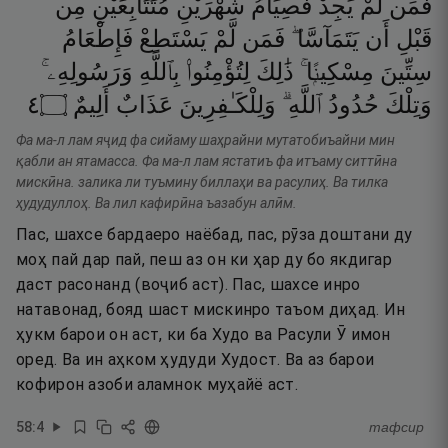
فَمَن
لَّمْ
يَجِدْ
فَصِيَامُ
شَهْرَيْنِ
مُتَتَابِعَيْنِ
مِن
قَبْلِ
أَن
يَتَمَآسَّا ۖ
فَمَن
لَّمْ
يَسْتَطِعْ
فَإِطْعَامُ
سِتِّينَ
مِسْكِينًۭا ۚ
ذَٰلِكَ
لِتُؤْمِنُوا۟
بِٱللَّهِ
وَرَسُولِهِۦ ۚ
٤
۝
أَلِيمٌ
عَذَابٌ
وَلِلْكَـٰفِرِينَ
ٱللَّهِ ۗ
حُدُودُ
وَتِلْكَ
Фа ма-л лам яҷид фа сийаму шаҳрайни мутатобиъайни мин
қабли ан ятамасса. Фа ма-л лам ястатиъ фа итъаму ситтӣна
мискӣна. залика ли туъмину биллаҳи ва расулиҳ. Ва тилка
ҳудудуллоҳ. Ва лил кафирӣна ъазабун алӣм.
Пас, шахсе бардаеро наёбад, пас, рӯза доштани ду
моҳ пай дар пай, пеш аз он ки ҳар ду бо якдигар
даст расонанд (воҷиб аст). Пас, шахсе инро
натавонад, бояд шаст мискинро таъом диҳад. Ин
ҳукм барои он аст, ки ба Худо ва Расули Ӯ имон
оред. Ва ин аҳком ҳудуди Худост. Ва аз барои
кофирон азоби аламнок муҳайё аст.
58
:
4
тафсир