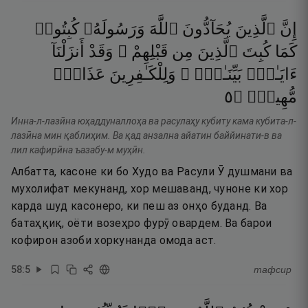
إِنَّ
ٱلَّذِينَ
يُحَآدُّونَ
ٱللَّهَ
وَرَسُولَهُۥ
كُبِتُوا۟
كَمَا
كُبِتَ
ٱلَّذِينَ
مِن
قَبْلِهِمْ ۚ
وَقَدْ
أَنزَلْنَآ
ءَايَـٰتٍۭ
بَيِّنَـٰتٍۢ ۚ
وَلِلْكَـٰفِرِينَ
عَذَابٌۭ
٥
۝
مُّهِينٌۭ
Инна-л-лазӣна юҳаддуналлоҳа ва расулаҳу кубиту кама кубита-л-
лазӣна мин қаблиҳим. Ва қад анзална айатин баййинати-в ва
лил кафирӣна ъазабу-м муҳӣн.
Албатта, касоне ки бо Худо ва Расули Ӯ душмани ва
мухолифат мекунанд, хор мешаванд, чуноне ки хор
карда шуд касонеро, ки пеш аз онҳо буданд. Ва
батаҳқиқ, оёти возеҳро фурӯ овардем. Ва барои
кофирон азоби хоркунанда омода аст.
58
:
5
тафсир