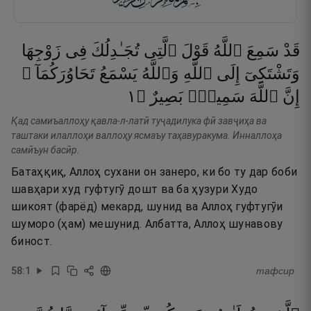
قَدْ
سَمِعَ
ٱللَّهُ
قَوْلَ
ٱلَّتِى
تُجَـٰدِلُكَ
فِى
زَوْجِهَا
وَتَشْتَكِىٓ
إِلَى
ٱللَّهِ
وَٱللَّهُ
يَسْمَعُ
تَحَاوُرَكُمَآ ۚ
١
۝
بَصِيرٌ
سَمِيعٌۢ
ٱللَّهَ
إِنَّ
Қад самиъаллоҳу қавла-л-латӣ туҷадилука фӣ завҷиҳа ва
таштаки илаллоҳи валлоҳу ясмаъу таҳавуракума. Инналлоҳа
самӣъун басӣр.
Батаҳқиқ, Аллоҳ сухани он занеро, ки бо ту дар боби
шавҳари худ гуфтугӯ дошт ва ба ҳузури Худо
шикоят (фарёд) мекард, шунид ва Аллоҳ гуфтугӯи
шуморо (ҳам) мешунид. Албатта, Аллоҳ шунавову
биност.
58
:
1
тафсир