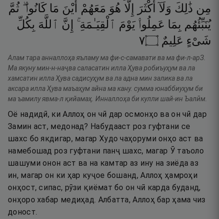
مِن
ذَٰلِكَ
وَلَآ
أَكْثَرَ
إِلَّا
هُوَ
مَعَهُمْ
أَيْنَ
مَا
كَانُوا۟ ۖ
ثُمَّ
يُنَبِّئُهُم
بِمَا
عَمِلُوا۟
يَوْمَ
ٱلْقِيَـٰمَةِ ۚ
إِنَّ
ٱللَّهَ
بِكُلِّ
٧
۝
عَلِيمٌ
شَىْءٍ
Алам тара анналлоҳа яъламу ма фи-с-самавати ва ма фи-л-арЗ.
Ма якуну мин-н-наҷва саласатин илла Ҳува робиъуҳум ва ла
хамсатин илла Ҳува садисуҳум ва ла адна мин залика ва ла
аксара илла Ҳува маъаҳум айна ма кану. сумма юнаббиуҳум би
ма ъамилу явма-л қийамаҳ. Инналлоҳа би кулли шай-ин Ъалӣм.
Оё надидӣ, ки Аллоҳ он чӣ дар осмонҳо ва он чӣ дар
Замин аст, медонад? Набудааст роз гуфтани се
шахс бо якдигар, магар Худо чаҳоруми онҳо аст ва
намебошад роз гуфтани панҷ шахс, магар Ӯ таъоло
шашуми онон аст ва на камтар аз ину на зиёда аз
ин, магар он ки ҳар куҷое бошанд, Аллоҳ ҳамроҳи
онҳост, сипас, рӯзи қиёмат бо он чӣ карда буданд,
онҳоро хабар медиҳад. Албатта, Аллоҳ бар ҳама чиз
доност.