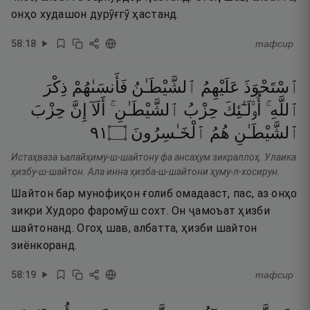
онҳо худашон дурӯғгӯ ҳастанд.
58
:
18
тафсир
ٱسْتَحْوَذَ
عَلَيْهِمُ
ٱلشَّيْطَـٰنُ
فَأَنسَىٰهُمْ
ذِكْرَ
ٱللَّهِ ۚ
أُو۟لَـٰٓئِكَ
حِزْبُ
ٱلشَّيْطَـٰنِ ۚ
أَلَآ
إِنَّ
حِزْبَ
١٩
۝
ٱلْخَـٰسِرُونَ
هُمُ
ٱلشَّيْطَـٰنِ
Истаҳваза ъалайҳиму-ш-шайтону фа ансаҳум зикраллоҳ. Улаика
ҳизбу-ш-шайтон. Ала инна ҳизба-ш-шайтони ҳуму-л-хосирун.
Шайтон бар мунофиқон ғолиб омадааст, пас, аз онҳо
зикри Худоро фаромӯш сохт. Он ҷамоъат ҳизби
шайтонанд. Огоҳ шав, албатта, ҳизби шайтон
зиёнкоранд.
58
:
19
тафсир