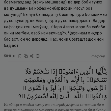
бозмегарданд (ҷамъ мешаванд) ва дар боби гуноҳ
ва душманӣ ва нофармонбардории Расул роз
мегӯянд? Ва чун ба назди ту биёянд, туро бо калимае
дуъо кунанд, ки Аллоҳ туро дуъо накардааст. Ва дар
нафасҳои хеш мегӯянд: «Чаро Аллоҳ моро ба сабаби
он чи мегӯем, азоб намекунад?». Ҷаҳаннам онҳоро
бас аст, он ҷо дароянд. Пас, ҷойи бозгашташон ҷои
бад аст.
58
:
8
тафсир
يَـٰٓأَيُّهَا
ٱلَّذِينَ
ءَامَنُوٓا۟
إِذَا
تَنَـٰجَيْتُمْ
فَلَا
تَتَنَـٰجَوْا۟
بِٱلْإِثْمِ
وَٱلْعُدْوَٰنِ
وَمَعْصِيَتِ
ٱلرَّسُولِ
وَتَنَـٰجَوْا۟
بِٱلْبِرِّ
وَٱلتَّقْوَىٰ ۖ
٩
۝
تُحْشَرُونَ
إِلَيْهِ
ٱلَّذِىٓ
ٱللَّهَ
وَٱتَّقُوا۟
Йа айюҳа-л-лазӣна аману иза танаҷайтум фа ла татанаҷав би-л-
исми ва-л-ъудвани ва маъсияти-р-расули ва танаҷав би-л бирри