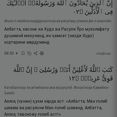
إِنَّ
ٱلَّذِينَ
يُحَآدُّونَ
ٱللَّهَ
وَرَسُولَهُۥٓ
أُو۟لَـٰٓئِكَ
٢٠
۝
ٱلْأَذَلِّينَ
فِى
Инна-л-лазӣна юҳаддуналлоҳа ва расулаҳу улаика фи-л-азаллӣн.
Албатта, касоне ки Худо ва Расули Ӯро мухолафату
душманӣ мекунанд, ин ҷамоат (назди Худо)
хортарини мардуманд.
58
:
20
тафсир
كَتَبَ
ٱللَّهُ
لَأَغْلِبَنَّ
أَنَا۠
وَرُسُلِىٓ ۚ
إِنَّ
ٱللَّهَ
٢١
۝
عَزِيزٌۭ
قَوِىٌّ
Катабаллоҳу ла ағлибанна ана ва русулӣ. Инналлоҳа Қавийюн
Ъазӣз.
Аллоҳ (чунин) ҳукм карда аст: «Албатта, Ман ғолиб
шавам ва расулони Ман ғолиб шаванд. Албатта,
Аллоҳ тавонову ғолиб аст!»