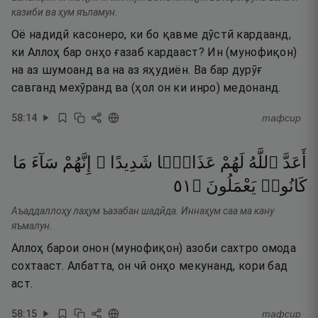
казиби ва ҳум яъламун.
Оё надидӣ касонеро, ки бо қавме дӯстӣ кардаанд,
ки Аллоҳ бар онҳо ғазаб кардааст? Ин (мунофиқон)
на аз шумоанд ва на аз яҳудиён. Ва бар дурӯғ
савганд мехӯранд ва (ҳол он ки инро) медонанд.
58
:
14
тафсир
أَعَدَّ
ٱللَّهُ
لَهُمْ
عَذَابًۭا
شَدِيدًا ۖ
إِنَّهُمْ
سَآءَ
مَا
١٥
۝
يَعْمَلُونَ
كَانُوا۟
Аъаддаллоҳу лаҳум ъазабан шадӣда. Иннаҳум саа ма кану
яъмалун.
Аллоҳ барои онон (мунофиқон) азоби сахтро омода
сохтааст. Албатта, он чӣ онҳо мекунанд, кори бад
аст.
58
:
15
тафсир