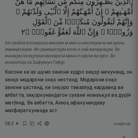
ٱلَّذِينَ
يُظَـٰهِرُونَ
مِنكُم
مِّن
نِّسَآئِهِم
مَّا
هُنَّ
أُمَّهَـٰتِهِمْ ۖ
إِنْ
أُمَّهَـٰتُهُمْ
إِلَّا
ٱلَّـٰٓـِٔى
وَلَدْنَهُمْ ۚ
وَإِنَّهُمْ
لَيَقُولُونَ
مُنكَرًۭا
مِّنَ
ٱلْقَوْلِ
٢
۝
غَفُورٌۭ
لَعَفُوٌّ
ٱللَّهَ
وَإِنَّ
وَزُورًۭا ۚ
Ал-лазӣна юзоҳируна минкум-м мин-н-ниспиҳим-м ма ҳунна
уммаҳатиҳим. Ин уммаҳатуҳум илла-л-лаӣ валаднаҳум. Ва
иннаҳум ла яқулуна мункара-м мина-л қавли ва зуро. Ва
инналлоҳа ла Ъафуввун Ғафур.
Касоне ки аз шумо занони худро зиҳор мекунанд, он
занҳо модарони онҳо нестанд. Модарони онҳо
заноне ҳастанд, ки онҳоро таваллуд кардаанд ва
албатта, зиҳоркунандагон сухани номаъқул ва дурӯғ
мегӯянд. Ва албатта, Аллоҳ афвкунандаву
мағфираткунанда аст.
58
:
2
тафсир