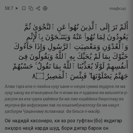
58
:
7
тафсир
أَلَمْ
تَرَ
إِلَى
ٱلَّذِينَ
نُهُوا۟
عَنِ
ٱلنَّجْوَىٰ
ثُمَّ
يَعُودُونَ
لِمَا
نُهُوا۟
عَنْهُ
وَيَتَنَـٰجَوْنَ
بِٱلْإِثْمِ
وَٱلْعُدْوَٰنِ
وَمَعْصِيَتِ
ٱلرَّسُولِ
وَإِذَا
جَآءُوكَ
حَيَّوْكَ
بِمَا
لَمْ
يُحَيِّكَ
بِهِ
ٱللَّهُ
وَيَقُولُونَ
فِىٓ
أَنفُسِهِمْ
لَوْلَا
يُعَذِّبُنَا
ٱللَّهُ
بِمَا
نَقُولُ ۚ
حَسْبُهُمْ
٨
۝
ٱلْمَصِيرُ
فَبِئْسَ
يَصْلَوْنَهَا ۖ
جَهَنَّمُ
Алам тара ила-л-лазӣна нуҳу ъани-н-наҷва сумма яъудуна ли ма
нуҳу ъанҳу ва ятанаҷавна би-л-исми ва-л-ъудвани ва маъсияти-р-
расули ва иза ҷаука ҳайявка би ма лам юҳаййика биҳиллаҳу ва
яқулуна фи анфусиҳим лав ла юъаззибуналлоҳу би ма нақул.
ҳасбуҳум Ҷаҳаннаму яславнаҳа. Фа биъса-л-масӣр.
Оё надидӣ касонеро, ки аз роз гуфтан (бо) якдигар
онҳоро наҳй карда шуд, бори дигар барои он