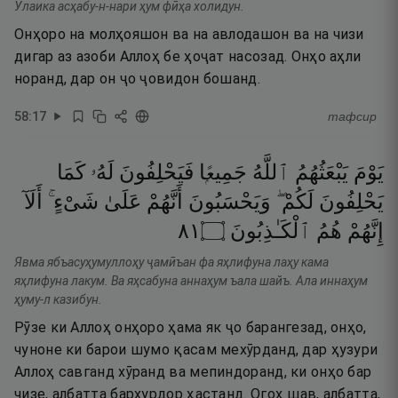
Улаика асҳабу-н-нари ҳум фӣҳа холидун.
Онҳоро на молҳояшон ва на авлодашон ва на чизи
дигар аз азоби Аллоҳ бе ҳоҷат насозад. Онҳо аҳли
норанд, дар он ҷо ҷовидон бошанд.
58
:
17
тафсир
يَوْمَ
يَبْعَثُهُمُ
ٱللَّهُ
جَمِيعًۭا
فَيَحْلِفُونَ
لَهُۥ
كَمَا
يَحْلِفُونَ
لَكُمْ ۖ
وَيَحْسَبُونَ
أَنَّهُمْ
عَلَىٰ
شَىْءٍ ۚ
أَلَآ
١٨
۝
ٱلْكَـٰذِبُونَ
هُمُ
إِنَّهُمْ
Явма ябъасуҳумуллоҳу ҷамӣъан фа яҳлифуна лаҳу кама
яҳлифуна лакум. Ва яҳсабуна аннаҳум ъала шайъ. Ала иннаҳум
ҳуму-л казибун.
Рӯзе ки Аллоҳ онҳоро ҳама як ҷо барангезад, онҳо,
чуноне ки барои шумо қасам мехӯрданд, дар ҳузури
Аллоҳ савганд хӯранд ва мепиндоранд, ки онҳо бар
чизе, албатта бархурдор ҳастанд. Огоҳ шав, албатта,