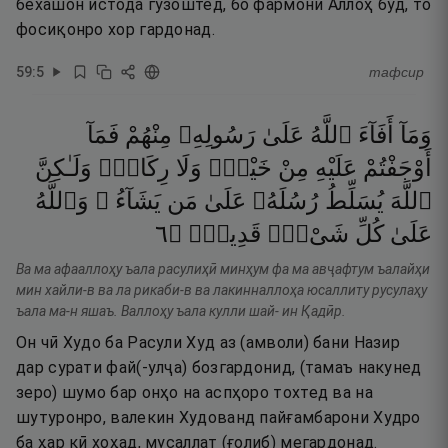
бехашон истода гузоштед, бо фармони Аллоҳ буд, то
фосиқонро хор гардонад.
59
:
5
тафсир
وَمَآ
أَفَآءَ
ٱللَّهُ
عَلَىٰ
رَسُولِهِۦ
مِنْهُمْ
فَمَآ
أَوْجَفْتُمْ
عَلَيْهِ
مِنْ
خَيْلٍۢ
وَلَا
رِكَابٍۢ
وَلَـٰكِنَّ
ٱللَّهَ
يُسَلِّطُ
رُسُلَهُۥ
عَلَىٰ
مَن
يَشَآءُ ۚ
وَٱللَّهُ
٦
۝
قَدِيرٌۭ
شَىْءٍۢ
كُلِّ
عَلَىٰ
Ва ма афааллоҳу ъала расулиҳӣ минҳум фа ма авҷафтум ъалайҳи
мин хайли-в ва ла рикаби-в ва лакинналлоҳа юсаллиту русулаҳу
ъала ма-н яшаъ. Валлоҳу ъала кулли шай- ин Қадӣр.
Он чӣ Худо ба Расули Худ аз (амволи) бани Назир
дар сурати фай(-улҷа) бозгардонид, (тамаъ накунед
зеро) шумо бар онҳо на аспҳоро тохтед ва на
шутуронро, валекин Худованд пайғамбарони Худро
ба ҳар кӣ хоҳад, мусаллат (ғолиб) мегардонад.