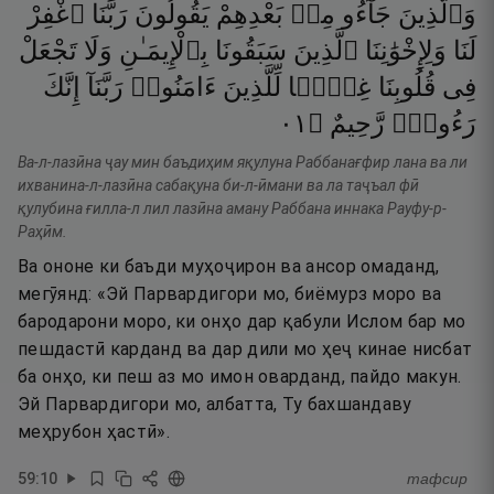
وَٱلَّذِينَ
جَآءُو
مِنۢ
بَعْدِهِمْ
يَقُولُونَ
رَبَّنَا
ٱغْفِرْ
لَنَا
وَلِإِخْوَٰنِنَا
ٱلَّذِينَ
سَبَقُونَا
بِٱلْإِيمَـٰنِ
وَلَا
تَجْعَلْ
فِى
قُلُوبِنَا
غِلًّۭا
لِّلَّذِينَ
ءَامَنُوا۟
رَبَّنَآ
إِنَّكَ
١٠
۝
رَّحِيمٌ
رَءُوفٌۭ
Ва-л-лазӣна ҷау мин баъдиҳим яқулуна Раббанағфир лана ва ли
ихванина-л-лазӣна сабақуна би-л-ӣмани ва ла таҷъал фӣ
қулубина ғилла-л лил лазӣна аману Раббана иннака Рауфу-р-
Раҳӣм.
Ва ононе ки баъди муҳоҷирон ва ансор омаданд,
мегӯянд: «Эй Парвардигори мо, биёмурз моро ва
бародарони моро, ки онҳо дар қабули Ислом бар мо
пешдастӣ карданд ва дар дили мо ҳеҷ кинае нисбат
ба онҳо, ки пеш аз мо имон оварданд, пайдо макун.
Эй Парвардигори мо, албатта, Ту бахшандаву
меҳрубон ҳастӣ».
59
:
10
тафсир