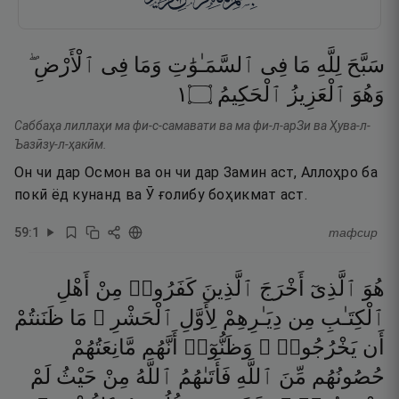
سَبَّحَ
لِلَّهِ
مَا
فِى
ٱلسَّمَـٰوَٰتِ
وَمَا
فِى
ٱلْأَرْضِ ۖ
١
۝
ٱلْحَكِيمُ
ٱلْعَزِيزُ
وَهُوَ
Саббаҳа лиллаҳи ма фи-с-самавати ва ма фи-л-арЗи ва Ҳува-л-
Ъазӣзу-л-ҳакӣм.
Он чи дар Осмон ва он чи дар Замин аст, Аллоҳро ба
покӣ ёд кунанд ва Ӯ ғолибу боҳикмат аст.
59
:
1
тафсир
هُوَ
ٱلَّذِىٓ
أَخْرَجَ
ٱلَّذِينَ
كَفَرُوا۟
مِنْ
أَهْلِ
ٱلْكِتَـٰبِ
مِن
دِيَـٰرِهِمْ
لِأَوَّلِ
ٱلْحَشْرِ ۚ
مَا
ظَنَنتُمْ
أَن
يَخْرُجُوا۟ ۖ
وَظَنُّوٓا۟
أَنَّهُم
مَّانِعَتُهُمْ
حُصُونُهُم
مِّنَ
ٱللَّهِ
فَأَتَىٰهُمُ
ٱللَّهُ
مِنْ
حَيْثُ
لَمْ