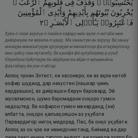
يَحْتَسِبُوا۟ ۖ
وَقَذَفَ
فِى
قُلُوبِهِمُ
ٱلرُّعْبَ ۚ
يُخْرِبُونَ
بُيُوتَهُم
بِأَيْدِيهِمْ
وَأَيْدِى
ٱلْمُؤْمِنِينَ
٢
۝
ٱلْأَبْصَـٰرِ
يَـٰٓأُو۟لِى
فَٱعْتَبِرُوا۟
Ҳува-л-лази ахраҷа-л-лазӣна кафару мин аҳли-л-китаби мин
дийариҳим ли аввали-л-ҳашр. Ма занантум ан яхруҷу. Ва занну
аннаҳум маниъатуҳум ҳусунуҳум-м миналлоҳи фа атаҳумуллоҳу
мин ҳайсу лам яҳтасибу. Ва қазафа фӣ қулубиҳиму-р-руъб.
Юхрибуна буйутаҳум би айдӣҳим ва айди-л муъминӣна
фаътабиру йа ули-л-абсар.
Аллоҳ чунин Зотест, ки касонеро, ки аз аҳли китоб
кофир шуданд, дар нахустин (лашкар ҷамъ
кардаашон), аз диёрашон берун баровард. Эй
мусалмонон, шумо баромадани онҳоро гумон
надоштед. Ва кофирон гумон мекарданд, (ки)
албатта, онҳоро қалъаҳояшон аз уқубати
Парвардигор нигоҳ медорад. Пас, ба онҳо уқубати
Аллоҳ аз он ҷое ки намедонистанд, биёмад ва дар
дили онҳо чунон тарсро андохт, ки хонаҳои худро бо