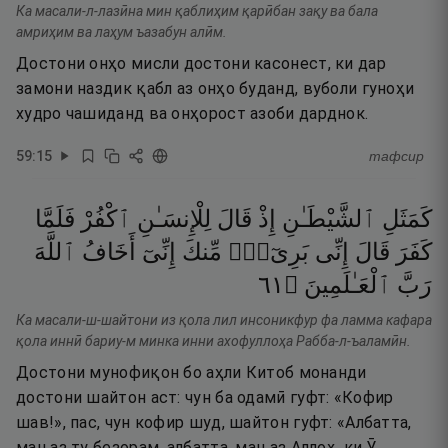
Ка масали-л-лазӣна мин қаблиҳим қарӣбан зақу ва бала
амриҳим ва лаҳум ъазабун алӣм.
Достони онҳо мисли достони касонест, ки дар
замони наздик қабл аз онҳо буданд, вуболи гуноҳи
худро чашиданд ва онҳорост азоби дарднок.
59
:
15
тафсир
كَمَثَلِ
ٱلشَّيْطَـٰنِ
إِذْ
قَالَ
لِلْإِنسَـٰنِ
ٱكْفُرْ
فَلَمَّا
كَفَرَ
قَالَ
إِنِّى
بَرِىٓءٌۭ
مِّنكَ
إِنِّىٓ
أَخَافُ
ٱللَّهَ
١٦
۝
ٱلْعَـٰلَمِينَ
رَبَّ
Ка масали-ш-шайтони из қола лил инсоникфур фа ламма кафара
қола иннӣ бариу-м минка инни ахофуллоҳа Рабба-л-ъаламӣн.
Достони мунофиқон бо аҳли Китоб монанди
достони шайтон аст: чун ба одамӣ гуфт: «Кофир
шав!», пас, чун кофир шуд, шайтон гуфт: «Албатта,
ман аз ту безорам, албатта, ман аз Аллоҳ, ки Ӯ