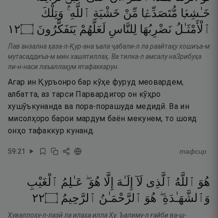
خَـٰشِعًۭا
مُّتَصَدِّعًۭا
مِّنْ
خَشْيَةِ
ٱللَّهِ ۚ
وَتِلْكَ
٢١
۝
يَتَفَكَّرُونَ
لَعَلَّهُمْ
لِلنَّاسِ
نَضْرِبُهَا
ٱلْأَمْثَـٰلُ
Лав анзална ҳаза-л-Қур-ана ъала ҷабали-л ла раайтаҳу хошиъа-м
мутасаддиъа-м мин хашятиллаҳ. Ва тилка-л амсалу наЗрибуҳа
ли-н-наси лаъаллаҳум ятафаккарун.
Агар ин Қуръонро бар кӯҳе фуруд меовардем,
албатта, аз тарси Парвардигор он кӯҳро
хушӯъкунанда ва пора-порашуда медидӣ. Ва ин
мисолҳоро барои мардум баён мекунем, то шояд
онҳо тафаккур кунанд.
59
:
21
тафсир
هُوَ
ٱللَّهُ
ٱلَّذِى
لَآ
إِلَـٰهَ
إِلَّا
هُوَ ۖ
عَـٰلِمُ
ٱلْغَيْبِ
٢٢
۝
ٱلرَّحِيمُ
ٱلرَّحْمَـٰنُ
هُوَ
وَٱلشَّهَـٰدَةِ ۖ
Ҳуваллоҳу-л-лазӣ ла илаҳа илла Ҳу. Ъалиму-л ғайби ва-ш-