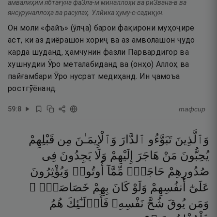
амвалиҳим ябтағуна фаЗла-м миналлоҳи ва риЗвана-в ва
янсуруналлоҳа ва расулаҳ. Улйика ҳуму-с-садиқун.
Он моли «файъ» (ӯлҷа) барои фақирони муҳоҷире
аст, ки аз диёрашон хориҷ ва аз амволашон ҷудо
карда шуданд, ҳамчунин фазли Парвардигор ва
хушнудии Ӯро металабиданд ва (онҳо) Аллоҳ ва
пайғамбари Ӯро нусрат медиҳанд. Ин ҷамоъа
ростгӯёнанд.
59
:
8
тафсир
وَٱلَّذِينَ
تَبَوَّءُو
ٱلدَّارَ
وَٱلْإِيمَـٰنَ
مِن
قَبْلِهِمْ
يُحِبُّونَ
مَنْ
هَاجَرَ
إِلَيْهِمْ
وَلَا
يَجِدُونَ
فِى
صُدُورِهِمْ
حَاجَةًۭ
مِّمَّآ
أُوتُوا۟
وَيُؤْثِرُونَ
عَلَىٰٓ
أَنفُسِهِمْ
وَلَوْ
كَانَ
بِهِمْ
خَصَاصَةٌۭ ۚ
وَمَن
يُوقَ
شُحَّ
نَفْسِهِۦ
فَأُو۟لَـٰٓئِكَ
هُمُ