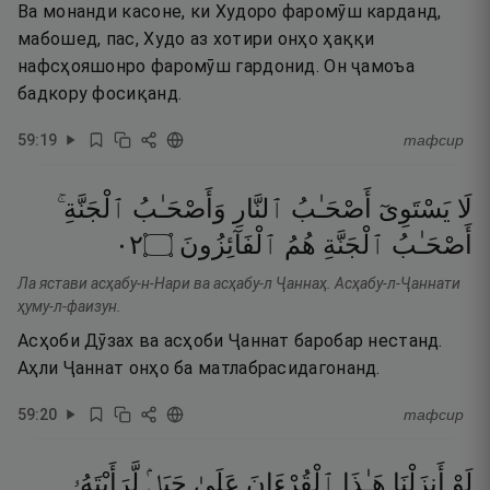
Ва монанди касоне, ки Худоро фаромӯш карданд,
мабошед, пас, Худо аз хотири онҳо ҳаққи
нафсҳояшонро фаромӯш гардонид. Он ҷамоъа
бадкору фосиқанд.
59
:
19
тафсир
لَا
يَسْتَوِىٓ
أَصْحَـٰبُ
ٱلنَّارِ
وَأَصْحَـٰبُ
ٱلْجَنَّةِ ۚ
٢٠
۝
ٱلْفَآئِزُونَ
هُمُ
ٱلْجَنَّةِ
أَصْحَـٰبُ
Ла ястави асҳабу-н-Нари ва асҳабу-л Ҷаннаҳ. Асҳабу-л-Ҷаннати
ҳуму-л-фаизун.
Асҳоби Дӯзах ва асҳоби Ҷаннат баробар нестанд.
Аҳли Ҷаннат онҳо ба матлабрасидагонанд.
59
:
20
тафсир
لَوْ
أَنزَلْنَا
هَـٰذَا
ٱلْقُرْءَانَ
عَلَىٰ
جَبَلٍۢ
لَّرَأَيْتَهُۥ