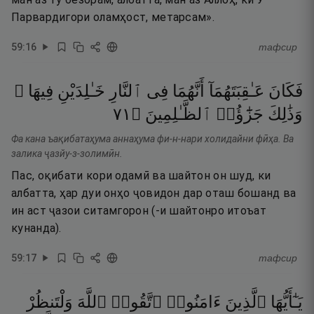
Парвардигори оламҳост, метарсам».
59
:
16
тафсир
فَكَانَ
عَـٰقِبَتَهُمَآ
أَنَّهُمَا
فِى
ٱلنَّارِ
خَـٰلِدَيْنِ
فِيهَا ۚ
١٧
۝
ٱلظَّـٰلِمِينَ
جَزَٰٓؤُا۟
وَذَٰلِكَ
Фа кана ъақибатаҳума аннаҳума фи-н-нари холидайни фӣҳа. Ва
залика ҷазйу-з-золимӣн.
Пас, оқибати кори одамӣ ва шайтон он шуд, ки
албатта, ҳар дуи онҳо ҷовидон дар оташ бошанд ва
ин аст ҷазои ситамгорон (-и шайтонро итоъат
кунанда).
59
:
17
тафсир
يَـٰٓأَيُّهَا
ٱلَّذِينَ
ءَامَنُوا۟
ٱتَّقُوا۟
ٱللَّهَ
وَلْتَنظُرْ