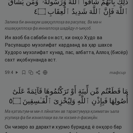
ذَٰلِكَ
بِأَنَّهُمْ
شَآقُّوا۟
ٱللَّهَ
وَرَسُولَهُۥ ۖ
وَمَن
يُشَآقِّ
٤
۝
ٱلْعِقَابِ
شَدِيدُ
ٱللَّهَ
فَإِنَّ
ٱللَّهَ
Залика би аннаҳум шаққуллоҳа ва расулаҳ. Ва ма-н
юшаққиллоҳа фа инналлоҳа шадӣду-л-ъиқоб.
Ин азоб ба сабаби он аст, ки онҳо Худо ва
Расулашро мухолифат кардаанд ва ҳар шахсе
Худоро мухолифат кунад, пас, албатта, Аллоҳ (бисёр)
сахт иқобкунанда аст.
59
:
4
тафсир
مَا
قَطَعْتُم
مِّن
لِّينَةٍ
أَوْ
تَرَكْتُمُوهَا
قَآئِمَةً
عَلَىٰٓ
٥
۝
ٱلْفَـٰسِقِينَ
وَلِيُخْزِىَ
ٱللَّهِ
فَبِإِذْنِ
أُصُولِهَا
Ма қатаътум-м ми-л лӣнатин ав тарактумуҳа қоиматан ъала
усулиҳа фа би изниллаҳи ва ли юхзия-л-фасиқӣн.
Он чизеро аз дарахти хурмо буридед ё онҳоро бар