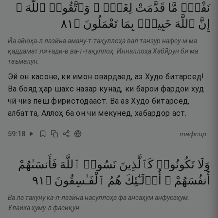
نَفْسٌۭ
مَّا
قَدَّمَتْ
لِغَدٍۢ ۖ
وَٱتَّقُوا۟
ٱللَّهَ ۚ
١٨
۝
تَعْمَلُونَ
بِمَا
خَبِيرٌۢ
ٱللَّهَ
إِنَّ
Йа айюҳа-л лазӣна аману-т-тақуллоҳа вал танзур нафсу-м ма
қаддамат ли ғади-в ва-т-тақуллоҳ. Инналлоҳа Хабӣрун би ма
таъмалун.
Эй он касоне, ки имон овардаед, аз Худо битарсед!
Ва бояд ҳар шахс назар кунад, ки барои фардои худ
чӣ чиз пеш фиристодааст. Ва аз Худо битарсед,
албатта, Аллоҳ ба он чи мекунед, хабардор аст.
59
:
18
тафсир
وَلَا
تَكُونُوا۟
كَٱلَّذِينَ
نَسُوا۟
ٱللَّهَ
فَأَنسَىٰهُمْ
١٩
۝
ٱلْفَـٰسِقُونَ
هُمُ
أُو۟لَـٰٓئِكَ
أَنفُسَهُمْ ۚ
Ва ла такуну ка-л-лазӣна насуллоҳа фа ансаҳум анфусаҳум.
Улаика ҳуму-л фасиқун.