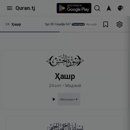
Quran.tj
59
Ҳашр
Тарҷума
Мусҳаф
Ҷуз
28
•
Саҳифа
547
Ҳашр
24
оят •
Мадинӣ
Маълумот
▼
ℹ️