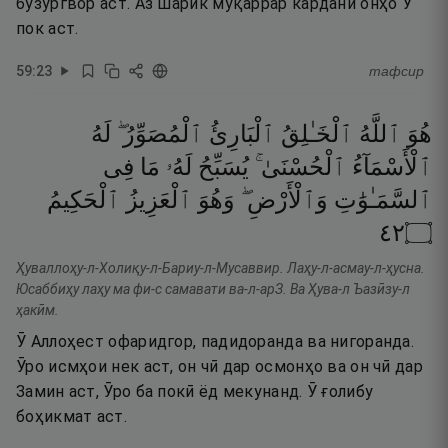
бузургвор аст. Аз шарик муқаррар кардани онҳо Ӯ
пок аст.
59
:
23
тафсир
هُوَ
ٱللَّهُ
ٱلْخَـٰلِقُ
ٱلْبَارِئُ
ٱلْمُصَوِّرُ ۖ
لَهُ
ٱلْأَسْمَآءُ
ٱلْحُسْنَىٰ ۚ
يُسَبِّحُ
لَهُۥ
مَا
فِى
ٱلسَّمَـٰوَٰتِ
وَٱلْأَرْضِ ۖ
وَهُوَ
ٱلْعَزِيزُ
ٱلْحَكِيمُ
٢٤
۝
Ҳуваллоҳу-л-Холиқу-л-Бариу-л-Мусаввир. Лаҳу-л-асмау-л-ҳусна.
Юсаббиҳу лаҳу ма фи-с самавати ва-л-арЗ. Ва Ҳува-л Ъазӣзу-л
ҳакӣм.
Ӯ Аллоҳест офаридгор, падидоранда ва нигоранда.
Ӯро исмҳои нек аст, он чӣ дар осмонҳо ва он чӣ дар
Замин аст, Ӯро ба покӣ ёд мекунанд. Ӯ ғолибу
боҳикмат аст.