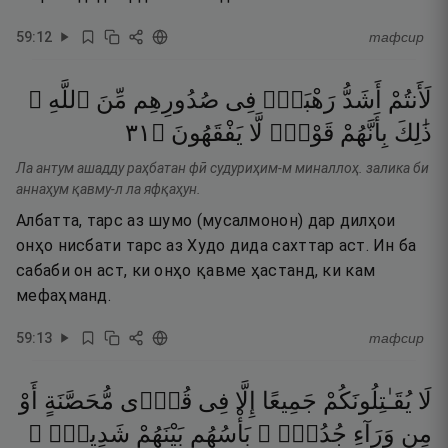
59
:
12
тафсир
لَأَنتُمْ
أَشَدُّ
رَهْبَةًۭ
فِى
صُدُورِهِم
مِّنَ
ٱللَّهِ ۚ
١٣
۝
يَفْقَهُونَ
لَّا
قَوْمٌۭ
بِأَنَّهُمْ
ذَٰلِكَ
Ла антум ашадду раҳбатан фӣ судуриҳим-м миналлоҳ. залика би
аннаҳум қавму-л ла яфқаҳун.
Албатта, тарс аз шумо (мусалмонон) дар дилҳои
онҳо нисбати тарс аз Худо дида сахттар аст. Ин ба
сабаби он аст, ки онҳо қавме ҳастанд, ки кам
мефаҳманд.
59
:
13
тафсир
لَا
يُقَـٰتِلُونَكُمْ
جَمِيعًا
إِلَّا
فِى
قُرًۭى
مُّحَصَّنَةٍ
أَوْ
مِن
وَرَآءِ
جُدُرٍۭ ۚ
بَأْسُهُم
بَيْنَهُمْ
شَدِيدٌۭ ۚ