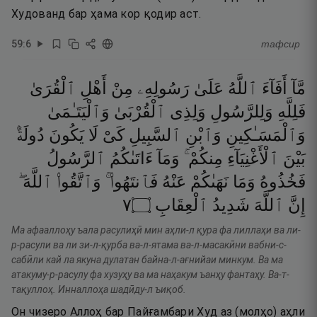
Худованд бар ҳама кор қодир аст.
59
:
6
тафсир
مَّآ
أَفَآءَ
ٱللَّهُ
عَلَىٰ
رَسُولِهِۦ
مِنْ
أَهْلِ
ٱلْقُرَىٰ
فَلِلَّهِ
وَلِلرَّسُولِ
وَلِذِى
ٱلْقُرْبَىٰ
وَٱلْيَتَـٰمَىٰ
وَٱلْمَسَـٰكِينِ
وَٱبْنِ
ٱلسَّبِيلِ
كَىْ
لَا
يَكُونَ
دُولَةًۢ
بَيْنَ
ٱلْأَغْنِيَآءِ
مِنكُمْ ۚ
وَمَآ
ءَاتَىٰكُمُ
ٱلرَّسُولُ
فَخُذُوهُ
وَمَا
نَهَىٰكُمْ
عَنْهُ
فَٱنتَهُوا۟ ۚ
وَٱتَّقُوا۟
ٱللَّهَ ۖ
٧
۝
ٱلْعِقَابِ
شَدِيدُ
ٱللَّهَ
إِنَّ
Ма афааллоҳу ъала расулиҳӣ мин аҳли-л қура фа лиллаҳи ва ли-
р-расули ва ли зи-л-қурба ва-л-ятама ва-л-масакӣни вабни-с-
сабӣли кай ла якуна дулатан байна-л-ағнийаи минкум. Ва ма
атакуму-р-расулу фа хузуҳу ва ма наҳакум ъанҳу фантаҳу. Ва-т-
тақуллоҳ. Инналлоҳа шадӣду-л ъиқоб.
Он чизеро Аллоҳ бар Пайғамбари Худ аз (молҳо) аҳли