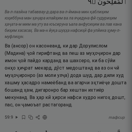
٩
۝
ٱلْمُفْلِحُونَ
Ва-л-лазӣна табаввау-д-дара ва-л-ӣмана мин қаблиҳим
юҳиббуна ман ҳаҷара илайҳим ва ла яҷидуна фӣ судуриҳим
ҳаҷата-м мим ма уту ва юъсируна ъала анфусиҳим ва лав кана
биҳим хасасаҳ. Ва ма-н йуқа шуҳҳа нафсиҳӣ фа улйика ҳуму-л-
муфлиҳун.
Ва (ансор) он касонеанд, ки дар Дорулислом
(Мадина) ҷой гирифтанд ва пеш аз муҳоҷирон дар
имон ҷой пайдо карданд ва шахсеро, ки ба сӯйи
онҳо ҳиҷрат мекард, дӯст медоштанд ва аз он чӣ
муҳоҷиронро (аз моли улҷа) дода шуд, дар дили худ
хашму ҳасадро намеёбанд ва агарчи эҳтиёҷе дошта
бошанд ҳам, дигаронро бар хештан ихтиёр
мекунанд. Ва ҳар кӣ ҳирси нафси худро нигоҳ дошт,
пас, он ҷамоъат растагоранд.
59
:
9
тафсир