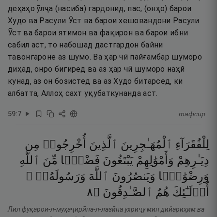
деҳаҳо ӯлҷа (насиба) гардонид, пас, (онҳо) барои
Худо ва Расули Ӯст ва барои хешовандони Расули
Ӯст ва барои ятимон ва фақирон ва барои ибни
сабил аст, то набошад дастгардон байни
тавонгароне аз шумо. Ва ҳар чӣ пайғамбар шуморо
диҳад, онро бигиред ва аз ҳар чӣ шуморо наҳй
кунад, аз он бозистед ва аз Худо битарсед, ки
албатта, Аллоҳ сахт уқубаткунанда аст.
59
:
7
тафсир
لِلْفُقَرَآءِ
ٱلْمُهَـٰجِرِينَ
ٱلَّذِينَ
أُخْرِجُوا۟
مِن
دِيَـٰرِهِمْ
وَأَمْوَٰلِهِمْ
يَبْتَغُونَ
فَضْلًۭا
مِّنَ
ٱللَّهِ
وَرِضْوَٰنًۭا
وَيَنصُرُونَ
ٱللَّهَ
وَرَسُولَهُۥٓ ۚ
٨
۝
ٱلصَّـٰدِقُونَ
هُمُ
أُو۟لَـٰٓئِكَ
Лил фуқарои-л-муҳаҷирӣна-л-лазӣна ухриҷу мин дийариҳим ва