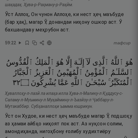
шаҳадаҳ. Ҳува-р-Раҳману-р-Раҳӣм.
Ӯст Аллоҳ, Он чунон Аллоҳе, ки нест ҳеҷ маъбуде
(бар ҳақ), магар Ӯ, донандаи ниҳону ошкор аст. Ӯ
бахшандаву меҳрубон аст.
59
:
22
тафсир
هُوَ
ٱللَّهُ
ٱلَّذِى
لَآ
إِلَـٰهَ
إِلَّا
هُوَ
ٱلْمَلِكُ
ٱلْقُدُّوسُ
ٱلسَّلَـٰمُ
ٱلْمُؤْمِنُ
ٱلْمُهَيْمِنُ
ٱلْعَزِيزُ
ٱلْجَبَّارُ
٢٣
۝
يُشْرِكُونَ
عَمَّا
ٱللَّهِ
سُبْحَـٰنَ
ٱلْمُتَكَبِّرُ ۚ
Ҳуваллоҳу-л-лазӣ ла илаҳа илла Ҳува-л-Малику-л Қуддусу-с-
Саламу-л-Муъмину-л Муҳаймину-л-Ъазӣзу-л Ҷаббару-л-
Мутакаббир. Субҳаналлоҳи ъамма юшрикун.
Ӯст он Худое, ки нест ҳеҷ маъбуде магар Ӯ, подшоҳу
аз ҳамаи айбҳо ниҳоят пок аст. Аз нуқсон солим,
амондиҳанда, нигоҳбону ғолибу худихтиёру