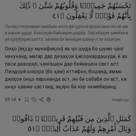
تَحْسَبُهُمْ
جَمِيعًۭا
وَقُلُوبُهُمْ
شَتَّىٰ ۚ
ذَٰلِكَ
١٤
۝
يَعْقِلُونَ
لَّا
قَوْمٌۭ
بِأَنَّهُمْ
Ла юқотилунакум ҷамӣъан илла фӣ қура-м муҳассанатин ав ми-
в варои ҷудур. Баъсуҳум байнаҳум шадӣд. Таҳсабуҳум ҷамӣъа-в
ва қулубуҳум шатто. залика би аннаҳум қавму-л ла яъқилун.
Онҳо (яҳуду мунофиқон) як ҷо шуда бо шумо ҷанг
накунанд, магар дар деҳаҳои ҳисоркардашуда, ё аз
паси деворҳо, ҷангашон дар байнашон сахт аст.
Пиндорӣ онҳоро (бо ҳам) иттифоқ бошанд, аммо
дилҳои онҳо пароканда аст, ин ба сабаби он аст, ки
онҳо қавме ҳастанд, ақлро ба кор намебаранд.
59
:
14
тафсир
كَمَثَلِ
ٱلَّذِينَ
مِن
قَبْلِهِمْ
قَرِيبًۭا ۖ
ذَاقُوا۟
١٥
۝
أَلِيمٌۭ
عَذَابٌ
وَلَهُمْ
أَمْرِهِمْ
وَبَالَ