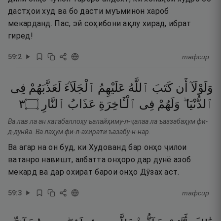
дастҳои худ ва бо дасти муъминон хароб
мекарданд. Пас, эй соҳибони ақлу хирад, ибрат
гиред!
59
:
2
тафсир
وَلَوْلَآ
أَن
كَتَبَ
ٱللَّهُ
عَلَيْهِمُ
ٱلْجَلَآءَ
لَعَذَّبَهُمْ
فِى
٣
۝
ٱلنَّارِ
عَذَابُ
ٱلْـَٔاخِرَةِ
فِى
وَلَهُمْ
ٱلدُّنْيَا ۖ
Ва лав ла ан катабаллоҳу ъалайҳиму-л-ҷалаа ла ъаззабаҳум фи-
д-дунйа. Ва лаҳум фи-л-ахирати ъазабу-н-нар.
Ва агар на он буд, ки Худованд бар онҳо ҷилои
ватанро навишт, албатта онҳоро дар дунё азоб
мекард ва дар охират барои онҳо Дӯзах аст.
59
:
3
тафсир