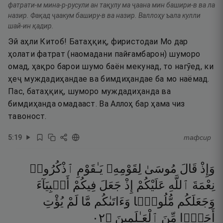
фатрати-м мина-р-русули ан тақулу ма ҷаана мин башири-в ва ла
назир. Фақад ҷаакум баширу-в ва назир. Валлоҳу ъала кулли
шай-ин қадир.
Эй аҳли Китоб! Батаҳқиқ, фиристодаи Мо дар
ҳолати фатрат (наомадани пайғамбарон) шуморо
омад, ҳақро барои шумо баён мекунад, то нагӯед, ки
ҳеҷ муждадиҳандае ва бимдиҳандае ба мо наёмад.
Пас, батаҳқиқ, шуморо муждадиҳанда ва
бимдиҳанда омадааст. Ва Аллоҳ бар ҳама чиз
тавоност.
5
:
19
тафсир
وَإِذْ
قَالَ
مُوسَىٰ
لِقَوْمِهِۦ
يَـٰقَوْمِ
ٱذْكُرُوا۟
نِعْمَةَ
ٱللَّهِ
عَلَيْكُمْ
إِذْ
جَعَلَ
فِيكُمْ
أَنۢبِيَآءَ
وَجَعَلَكُم
مُّلُوكًۭا
وَءَاتَىٰكُم
مَّا
لَمْ
يُؤْتِ
٢٠
۝
ٱلْعَـٰلَمِينَ
مِّنَ
أَحَدًۭا