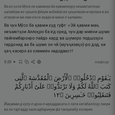
Ва из қола Муса ли қавмиҳи йа қавмизкуру ниъматаллоҳи
ъалайкум из ҷаъала фӣкум анбийаа ва ҷаъалакум-м мулука-в ва
атакум-м ма лам юъти аҳада-м мина-л ъаламин.
Ва чун Мӯсо ба қавми худ гуфт: «Эй қавми ман,
неъматҳои Аллоҳро ба ёд оред, чун дар миёни шумо
пайғамбаронро пайдо кард ва шуморо подшоҳон
гардонид ва ба шумо он чӣ (муъҷизаҳо)-ро дод, ки
ҳеҷ касеро аз оламиён надодааст!
5
:
20
тафсир
يَـٰقَوْمِ
ٱدْخُلُوا۟
ٱلْأَرْضَ
ٱلْمُقَدَّسَةَ
ٱلَّتِى
كَتَبَ
ٱللَّهُ
لَكُمْ
وَلَا
تَرْتَدُّوا۟
عَلَىٰٓ
أَدْبَارِكُمْ
٢١
۝
خَـٰسِرِينَ
فَتَنقَلِبُوا۟
Йақавми-д-хулу-л-арза-л-муқаддасата-л лати катабаллоҳу лакум
ва ла тартадду ъала адбарикум фа танқалибу хосирин.