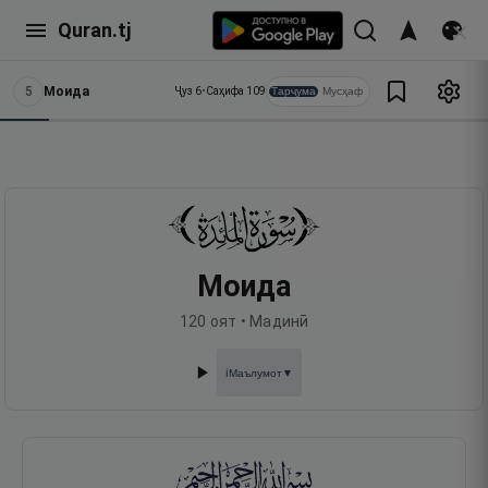
Quran.tj
5
Моида
Тарҷума
Мусҳаф
Ҷуз
6
•
Саҳифа
109
Моида
120
оят •
Мадинӣ
Маълумот
▼
ℹ️