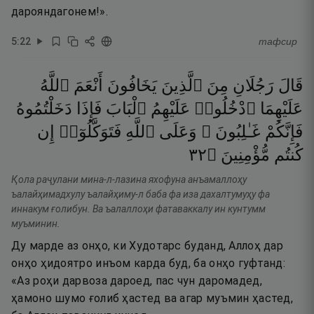
дарояндагонем!».
5
:
22
тафсир
قَالَ
رَجُلَانِ
مِنَ
ٱلَّذِينَ
يَخَافُونَ
أَنْعَمَ
ٱللَّهُ
عَلَيْهِمَا
ٱدْخُلُوا۟
عَلَيْهِمُ
ٱلْبَابَ
فَإِذَا
دَخَلْتُمُوهُ
فَإِنَّكُمْ
غَـٰلِبُونَ ۚ
وَعَلَى
ٱللَّهِ
فَتَوَكَّلُوٓا۟
إِن
٢٣
۝
مُّؤْمِنِينَ
كُنتُم
Қола раҷулани мина-л-лазина яхофуна анъамаллоҳу
ъалайҳимадхулу ъалайҳиму-л баба фа иза дахалтумуҳу фа
иннакум ғолибун. Ва ъалаллоҳи фатаваккалу ин кунтумм
муъминин.
Ду марде аз онҳо, ки Худотарс буданд, Аллоҳ дар
онҳо ҳидоятро инъом карда буд, ба онҳо гуфтанд:
«Аз роҳи дарвоза дароед, пас чун даромадед,
ҳамоно шумо ғолиб ҳастед ва агар муъмин ҳастед,