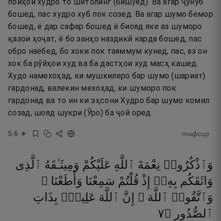
пойҳои худро то шитолинг (бишӯед). Ва агар ҷунуб
бошед, пас худро хуб пок созед. Ва агар шумо бемор
бошед, ё дар сафар бошед ё биояд яке аз шуморо
қазои ҳоҷат, ё бо занҳо наздикӣ карда бошед, пас
обро наёбед, бо хоки пок таяммум кунед, пас, аз он
хок ба рӯйҳои худ ва ба дастҳои худ масҳ кашед.
Худо намехоҳад, ки мушкилеро бар шумо (шариат)
гардонад, валекин мехоҳад, ки шуморо пок
гардонад ва то ин ки эҳсони Худро бар шумо комил
созад, шояд шукри (Ӯро) ба ҷой оред.
5
:
6
тафсир
وَٱذْكُرُوا۟
نِعْمَةَ
ٱللَّهِ
عَلَيْكُمْ
وَمِيثَـٰقَهُ
ٱلَّذِى
وَاثَقَكُم
بِهِۦٓ
إِذْ
قُلْتُمْ
سَمِعْنَا
وَأَطَعْنَا ۖ
وَٱتَّقُوا۟
ٱللَّهَ ۚ
إِنَّ
ٱللَّهَ
عَلِيمٌۢ
بِذَاتِ
٧
۝
ٱلصُّدُورِ