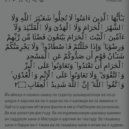
тафсир
يَـٰٓأَيُّهَا
ٱلَّذِينَ
ءَامَنُوا۟
لَا
تُحِلُّوا۟
شَعَـٰٓئِرَ
ٱللَّهِ
وَلَا
ٱلشَّهْرَ
ٱلْحَرَامَ
وَلَا
ٱلْهَدْىَ
وَلَا
ٱلْقَلَـٰٓئِدَ
وَلَآ
ءَآمِّينَ
ٱلْبَيْتَ
ٱلْحَرَامَ
يَبْتَغُونَ
فَضْلًۭا
مِّن
رَّبِّهِمْ
وَرِضْوَٰنًۭا ۚ
وَإِذَا
حَلَلْتُمْ
فَٱصْطَادُوا۟ ۚ
وَلَا
يَجْرِمَنَّكُمْ
شَنَـَٔانُ
قَوْمٍ
أَن
صَدُّوكُمْ
عَنِ
ٱلْمَسْجِدِ
ٱلْحَرَامِ
أَن
تَعْتَدُوا۟ ۘ
وَتَعَاوَنُوا۟
عَلَى
ٱلْبِرِّ
وَٱلتَّقْوَىٰ ۖ
وَلَا
تَعَاوَنُوا۟
عَلَى
ٱلْإِثْمِ
وَٱلْعُدْوَٰنِ ۚ
٢
۝
ٱلْعِقَابِ
شَدِيدُ
ٱللَّهَ
إِنَّ
ٱللَّهَ ۖ
وَٱتَّقُوا۟
Йа айюҳа-л-лазина оману ла туҳиллу шаъаираллоҳи ва ла-ш-
шаҳра-л-ҳарома ва ла-л-ҳадя ва ла-л-қалаида ва ла аммина-л-
байта-л ҳарома ябтағуна фазла-м ми-р-Раббиҳим ва ризванаъ.
Ва иза ҳалалтум фастоду. Ва ла яҷриманнакум шанаану қавмин
ан саддукум ъани-л Масҷиди-л-ҳароми ан таътаду. Ва таъавану
ъала-л бирри ва-т-тақва ва ла таъавану ъала-л-исми ва-л ъудван.