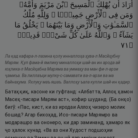
أَرَادَ
أَن
يُهْلِكَ
ٱلْمَسِيحَ
ٱبْنَ
مَرْيَمَ
وَأُمَّهُۥ
وَمَن
فِى
ٱلْأَرْضِ
جَمِيعًۭا ۗ
وَلِلَّهِ
مُلْكُ
ٱلسَّمَـٰوَٰتِ
وَٱلْأَرْضِ
وَمَا
بَيْنَهُمَا ۚ
يَخْلُقُ
مَا
يَشَآءُ ۚ
وَٱللَّهُ
عَلَىٰ
كُلِّ
شَىْءٍۢ
قَدِيرٌۭ
١٧
۝
Ла қад кафара-л-лазина қолу инналлоҳа ҳува-л Масӣҳубну
Марям. Қул фама-й ямлику миналлоҳи шай-ан ин арода ай
юҳлика-л Масӣҳабна Маряма ва уммаҳу ва ман фи-л-арзи
ҷамиъа. Ва лиллаъҳи мулку-с-самавати ва-л-арзи ва ма
байнаҳума. Яхлуқу маъ яшаъ. Валлоҳу ъала кулли шай-ин қадир.
Батаҳқиқ, касоне ки гуфтанд: «Албатта, Аллоҳ ҳамон
Масеҳ-писари Марям аст», кофир шуданд. (Ба онҳо)
бигӯ: «Пас, кист, ки аз иродаи Аллоҳ чизеро молик
бошад? Агар бихоҳад, Исо-писари Марямро ва
модарашро ва ононеро, ки дар заминанд, ҳамаро як
ҷо ҳалок кунад. «Ва аз они Худост подшоҳии
осмонҳо ва Замин ва он чӣ дар миёни онҳост.