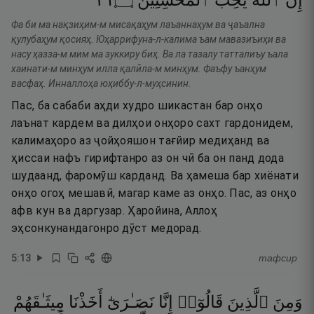
١٣
۝
ٱلْمُحْسِنِينَ
يُحِبُّ
ٱللَّهَ
إِنَّ
Фа би ма нақзиҳим-м мисақаҳум лаъаннаҳум ва ҷаъална
қулубаҳум қосияҳ. Юҳаррифуна-л-калима ъам мавазиъиҳи ва
насу ҳазза-м мим ма зуккиру биҳ. Ва ла тазалу татталиъу ъала
хаинати-м минҳум илла қалӣла-м минҳум. Фаъфу ъанҳум
васфаҳ. Инналлоҳа юҳиббу-л-муҳсинин.
Пас, ба сабаби аҳди худро шикастан бар онҳо
лаънат кардем ва дилҳои онҳоро сахт гардонидем,
калимаҳоро аз ҷойҳояшон тағйир медиҳанд ва
ҳиссаи нафъ гирифтанро аз он чӣ ба он панд дода
шудаанд, фаромӯш карданд. Ва ҳамеша бар хиёнати
онҳо огоҳ мешавӣ, магар каме аз онҳо. Пас, аз онҳо
афв кун ва даргузар. Ҳаройина, Аллоҳ
эҳсонкунандагонро дӯст медорад.
5
:
13
тафсир
وَمِنَ
ٱلَّذِينَ
قَالُوٓا۟
إِنَّا
نَصَـٰرَىٰٓ
أَخَذْنَا
مِيثَـٰقَهُمْ