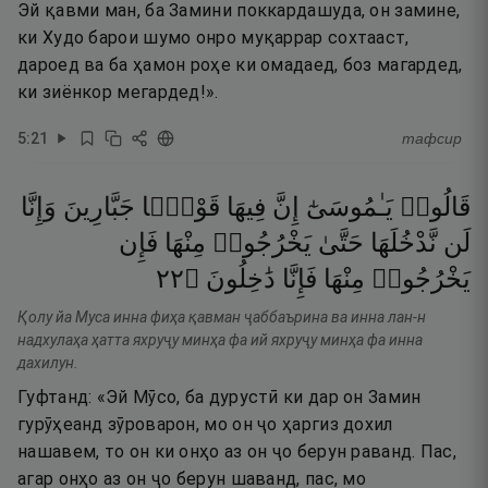
Эй қавми ман, ба Замини поккардашуда, он замине,
ки Худо барои шумо онро муқаррар сохтааст,
дароед ва ба ҳамон роҳе ки омадаед, боз магардед,
ки зиёнкор мегардед!».
5
:
21
тафсир
قَالُوا۟
يَـٰمُوسَىٰٓ
إِنَّ
فِيهَا
قَوْمًۭا
جَبَّارِينَ
وَإِنَّا
لَن
نَّدْخُلَهَا
حَتَّىٰ
يَخْرُجُوا۟
مِنْهَا
فَإِن
٢٢
۝
دَٰخِلُونَ
فَإِنَّا
مِنْهَا
يَخْرُجُوا۟
Қолу йа Муса инна фиҳа қавман ҷаббаърина ва инна лан-н
надхулаҳа ҳатта яхруҷу минҳа фа ий яхруҷу минҳа фа инна
дахилун.
Гуфтанд: «Эй Мӯсо, ба дурустӣ ки дар он Замин
гурӯҳеанд зӯроварон, мо он ҷо ҳаргиз дохил
нашавем, то он ки онҳо аз он ҷо берун раванд. Пас,
агар онҳо аз он ҷо берун шаванд, пас, мо