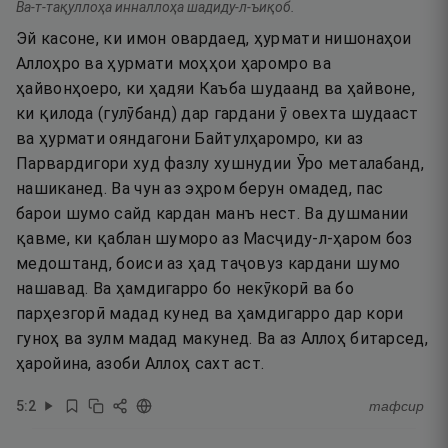
Ва-т-тақуллоҳа инналлоҳа шадиду-л-ъиқоб.
Эй касоне, ки имон овардаед, ҳурмати нишонаҳои
Аллоҳро ва ҳурмати моҳҳои ҳаромро ва
ҳайвонҳоеро, ки ҳадяи Каъба шудаанд ва ҳайвоне,
ки қилода (гулӯбанд) дар гардани ӯ овехта шудааст
ва ҳурмати ояндагони Байтулҳаромро, ки аз
Парвардигори худ фазлу хушнудии Ӯро металабанд,
нашиканед. Ва чун аз эҳром берун омадед, пас
барои шумо сайд кардан манъ нест. Ва душмании
қавме, ки қаблан шуморо аз Масҷиду-л-ҳаром боз
медоштанд, боиси аз ҳад таҷовуз кардани шумо
нашавад. Ва ҳамдигарро бо некӯкорӣ ва бо
парҳезгорӣ мадад кунед ва ҳамдигарро дар кори
гуноҳ ва зулм мадад макунед. Ва аз Аллоҳ битарсед,
ҳаройина, азоби Аллоҳ сахт аст.
5
:
2
тафсир