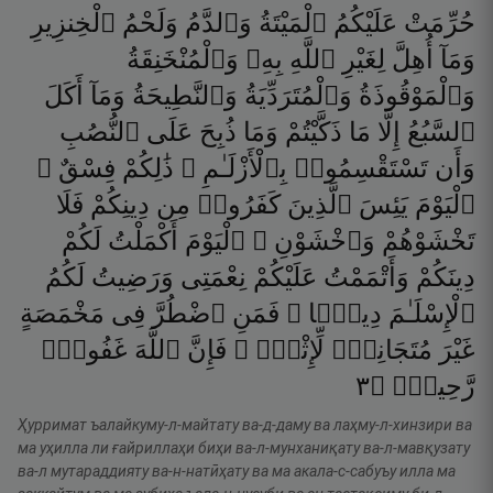
حُرِّمَتْ
عَلَيْكُمُ
ٱلْمَيْتَةُ
وَٱلدَّمُ
وَلَحْمُ
ٱلْخِنزِيرِ
وَمَآ
أُهِلَّ
لِغَيْرِ
ٱللَّهِ
بِهِۦ
وَٱلْمُنْخَنِقَةُ
وَٱلْمَوْقُوذَةُ
وَٱلْمُتَرَدِّيَةُ
وَٱلنَّطِيحَةُ
وَمَآ
أَكَلَ
ٱلسَّبُعُ
إِلَّا
مَا
ذَكَّيْتُمْ
وَمَا
ذُبِحَ
عَلَى
ٱلنُّصُبِ
وَأَن
تَسْتَقْسِمُوا۟
بِٱلْأَزْلَـٰمِ ۚ
ذَٰلِكُمْ
فِسْقٌ ۗ
ٱلْيَوْمَ
يَئِسَ
ٱلَّذِينَ
كَفَرُوا۟
مِن
دِينِكُمْ
فَلَا
تَخْشَوْهُمْ
وَٱخْشَوْنِ ۚ
ٱلْيَوْمَ
أَكْمَلْتُ
لَكُمْ
دِينَكُمْ
وَأَتْمَمْتُ
عَلَيْكُمْ
نِعْمَتِى
وَرَضِيتُ
لَكُمُ
ٱلْإِسْلَـٰمَ
دِينًۭا ۚ
فَمَنِ
ٱضْطُرَّ
فِى
مَخْمَصَةٍ
غَيْرَ
مُتَجَانِفٍۢ
لِّإِثْمٍۢ ۙ
فَإِنَّ
ٱللَّهَ
غَفُورٌۭ
٣
۝
رَّحِيمٌۭ
Ҳурримат ъалайкуму-л-майтату ва-д-даму ва лаҳму-л-хинзири ва
ма уҳилла ли ғайриллаҳи биҳи ва-л-мунханиқату ва-л-мавқузату
ва-л мутараддияту ва-н-натӣҳату ва ма акала-с-сабуъу илла ма