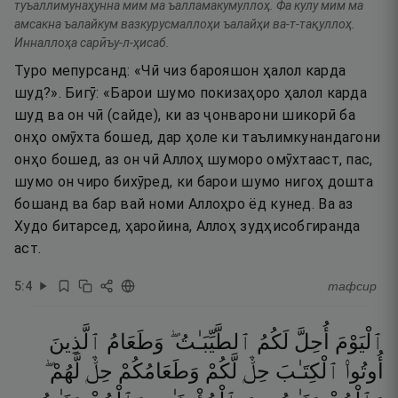
туъаллимунаҳунна мим ма ъалламакумуллоҳ. Фа кулу мим ма
амсакна ъалайкум вазкурусмаллоҳи ъалайҳи ва-т-тақуллоҳ.
Инналлоҳа сарӣъу-л-ҳисаб.
Туро мепурсанд: «Чӣ чиз барояшон ҳалол карда
шуд?». Бигӯ: «Барои шумо покизаҳоро ҳалол карда
шуд ва он чӣ (сайде), ки аз ҷонварони шикорӣ ба
онҳо омӯхта бошед, дар ҳоле ки таълимкунандагони
онҳо бошед, аз он чӣ Аллоҳ шуморо омӯхтааст, пас,
шумо он чиро бихӯред, ки барои шумо нигоҳ дошта
бошанд ва бар вай номи Аллоҳро ёд кунед. Ва аз
Худо битарсед, ҳаройина, Аллоҳ зудҳисобгиранда
аст.
5
:
4
тафсир
ٱلْيَوْمَ
أُحِلَّ
لَكُمُ
ٱلطَّيِّبَـٰتُ ۖ
وَطَعَامُ
ٱلَّذِينَ
أُوتُوا۟
ٱلْكِتَـٰبَ
حِلٌّۭ
لَّكُمْ
وَطَعَامُكُمْ
حِلٌّۭ
لَّهُمْ ۖ