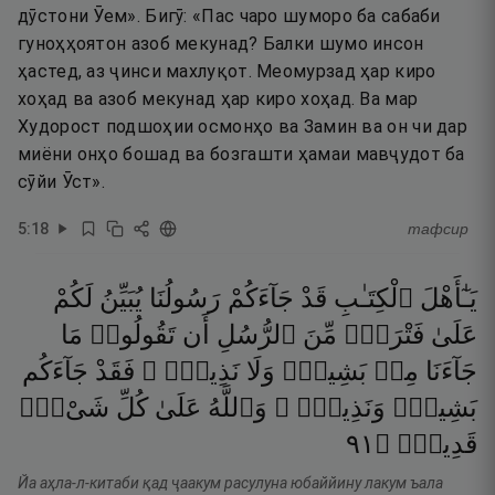
дӯстони Ӯем». Бигӯ: «Пас чаро шуморо ба сабаби
гуноҳҳоятон азоб мекунад? Балки шумо инсон
ҳастед, аз ҷинси махлуқот. Меомурзад ҳар киро
хоҳад ва азоб мекунад ҳар киро хоҳад. Ва мар
Худорост подшоҳии осмонҳо ва Замин ва он чи дар
миёни онҳо бошад ва бозгашти ҳамаи мавҷудот ба
сӯйи Ӯст».
5
:
18
тафсир
يَـٰٓأَهْلَ
ٱلْكِتَـٰبِ
قَدْ
جَآءَكُمْ
رَسُولُنَا
يُبَيِّنُ
لَكُمْ
عَلَىٰ
فَتْرَةٍۢ
مِّنَ
ٱلرُّسُلِ
أَن
تَقُولُوا۟
مَا
جَآءَنَا
مِنۢ
بَشِيرٍۢ
وَلَا
نَذِيرٍۢ ۖ
فَقَدْ
جَآءَكُم
بَشِيرٌۭ
وَنَذِيرٌۭ ۗ
وَٱللَّهُ
عَلَىٰ
كُلِّ
شَىْءٍۢ
١٩
۝
قَدِيرٌۭ
Йа аҳла-л-китаби қад ҷаакум расулуна юбаййину лакум ъала