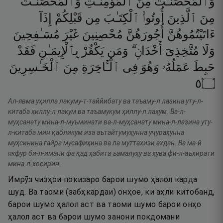
وَٱلْمُحْصَنَـٰتُ
مِنَ
ٱلْمُؤْمِنَـٰتِ
وَٱلْمُحْصَنَـٰتُ
مِنَ
ٱلَّذِينَ
أُوتُوا۟
ٱلْكِتَـٰبَ
مِن
قَبْلِكُمْ
إِذَآ
ءَاتَيْتُمُوهُنَّ
أُجُورَهُنَّ
مُحْصِنِينَ
غَيْرَ
مُسَـٰفِحِينَ
وَلَا
مُتَّخِذِىٓ
أَخْدَانٍۢ ۗ
وَمَن
يَكْفُرْ
بِٱلْإِيمَـٰنِ
فَقَدْ
حَبِطَ
عَمَلُهُۥ
وَهُوَ
فِى
ٱلْـَٔاخِرَةِ
مِنَ
ٱلْخَـٰسِرِينَ
٥
۝
Ал-явма уҳилла лакуму-т-таййибату ва таъаму-л лазина уту-л-
китаба ҳиллу-л лакум ва таъамукум ҳиллу-л лаҳум. Ва-л-
муҳсанату мина-л-муъминати ва-л-муҳсанату мина-л-лазина уту-
л-китаба мин қабликум иза аътайтумуҳунна уҷураҳунна
муҳсинина ғайра мусафиҳина ва ла муттахизи ахдан. Ва ма-й
якфур би-л-имани фа қад ҳабита ъамалуҳу ва ҳува фи-л-аъхирати
мина-л-хосирин.
Имрӯз чизҳои покизаро барои шумо ҳалол карда
шуд. Ва таоми (забҳкардаи) онҳое, ки аҳли китобанд,
барои шумо ҳалол аст ва таоми шумо барои онҳо
ҳалол аст ва барои шумо занони покдомани