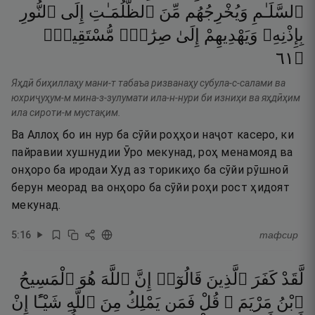
ٱلسَّلَـٰمِ
وَيُخْرِجُهُم
مِّنَ
ٱلظُّلُمَـٰتِ
إِلَى
ٱلنُّورِ
بِإِذْنِهِۦ
وَيَهْدِيهِمْ
إِلَىٰ
صِرَٰطٍۢ
مُّسْتَقِيمٍۢ
١٦
۝
Яҳдӣ биҳиллаҳу мани-т табаъа ризванаҳу субула-с-салами ва
юхриҷуҳум-м мина-з-зулумати ила-н-нури би изниҳи ва яҳдӣҳим
ила сироти-м мустақим.
Ва Аллоҳ бо ин нур ба сӯйи роҳҳои наҷот касеро, ки
пайравии хушнудии Ӯро мекунад, роҳ менамояд ва
онҳоро ба иродаи Худ аз торикиҳо ба сӯйи рӯшноӣ
берун меорад ва онҳоро ба сӯйи роҳи рост ҳидоят
мекунад.
5
:
16
тафсир
لَّقَدْ
كَفَرَ
ٱلَّذِينَ
قَالُوٓا۟
إِنَّ
ٱللَّهَ
هُوَ
ٱلْمَسِيحُ
ٱبْنُ
مَرْيَمَ ۚ
قُلْ
فَمَن
يَمْلِكُ
مِنَ
ٱللَّهِ
شَيْـًٔا
إِنْ