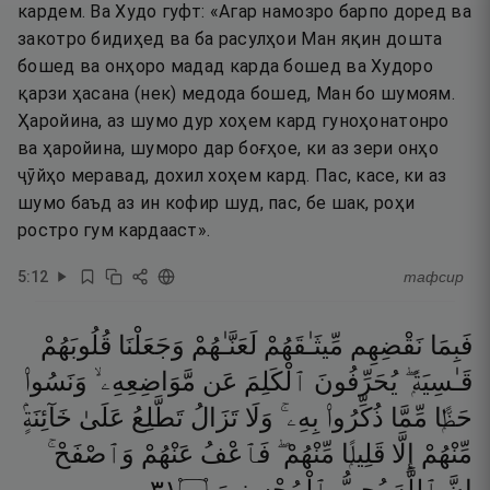
кардем. Ва Худо гуфт: «Агар намозро барпо доред ва
закотро бидиҳед ва ба расулҳои Ман яқин дошта
бошед ва онҳоро мадад карда бошед ва Худоро
қарзи ҳасана (нек) медода бошед, Ман бо шумоям.
Ҳаройина, аз шумо дур хоҳем кард гуноҳонатонро
ва ҳаройина, шуморо дар боғҳое, ки аз зери онҳо
ҷӯйҳо меравад, дохил хоҳем кард. Пас, касе, ки аз
шумо баъд аз ин кофир шуд, пас, бе шак, роҳи
ростро гум кардааст».
5
:
12
тафсир
فَبِمَا
نَقْضِهِم
مِّيثَـٰقَهُمْ
لَعَنَّـٰهُمْ
وَجَعَلْنَا
قُلُوبَهُمْ
قَـٰسِيَةًۭ ۖ
يُحَرِّفُونَ
ٱلْكَلِمَ
عَن
مَّوَاضِعِهِۦ ۙ
وَنَسُوا۟
حَظًّۭا
مِّمَّا
ذُكِّرُوا۟
بِهِۦ ۚ
وَلَا
تَزَالُ
تَطَّلِعُ
عَلَىٰ
خَآئِنَةٍۢ
مِّنْهُمْ
إِلَّا
قَلِيلًۭا
مِّنْهُمْ ۖ
فَٱعْفُ
عَنْهُمْ
وَٱصْفَحْ ۚ