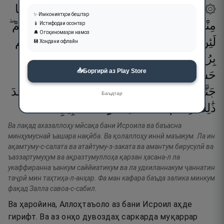
۞ وَلَقَدْ
أَخَذَ
ٱللَّهُ
مِيثَـٰقَ
بَنِىٓ
إِسْرَٰٓءِيلَ
وَبَعَثْنَا
✨ Имкониятҳои бештар
مِنْهُمُ
ٱثْنَىْ
عَشَرَ
نَقِيبًۭا ۖ
وَقَالَ
ٱللَّهُ
إِنِّى
مَعَكُمْ ۖ
📱 Истифодаи осонтар
🔔 Огоҳиномаҳои намоз
لَئِنْ
أَقَمْتُمُ
ٱلصَّلَوٰةَ
وَءَاتَيْتُمُ
ٱلزَّكَوٰةَ
وَءَامَنتُم
💾 Хондани офлайн
بِرُسُلِى
وَعَزَّرْتُمُوهُمْ
وَأَقْرَضْتُمُ
ٱللَّهَ
قَرْضًا
📥
Боргирӣ аз Play Store
حَسَنًۭا
لَّأُكَفِّرَنَّ
عَنكُمْ
سَيِّـَٔاتِكُمْ
وَلَأُدْخِلَنَّكُمْ
جَنَّـٰتٍۢ
تَجْرِى
مِن
تَحْتِهَا
ٱلْأَنْهَـٰرُ ۚ
فَمَن
كَفَرَ
بَعْدَ
Баъдтар
١٢
۝
ٱلسَّبِيلِ
سَوَآءَ
ضَلَّ
فَقَدْ
مِنكُمْ
ذَٰلِكَ
Ва лақад ахазаллоҳу мӣсақа бани Исроила ва баъасна
минҳумуснай ъашара нақӣба. Ва қолаллоҳу иннӣ маъакум. Ла ин
ақамтуму-с-салата ва атайтуму-з-заката ва амантум бирусулӣ ва
ъаззартумуҳум ва ақразтумуллоҳа қарзан ҳасана-л ла
укаффиранна ъанкум саййиатикум ва ла удхиланнакум ҷаннатин
таҷрӣ мин таҳтиҳа-л-анҳар. Фа ман кафара баъда залика минкум
фақад Залла савоа-с-сабил.
Ва ҳаройина, Аллоҳтаъоло аз бани Исроил аҳде
гирифт. Ва аз онҳо дувоздаҳ саркарда муқаррар