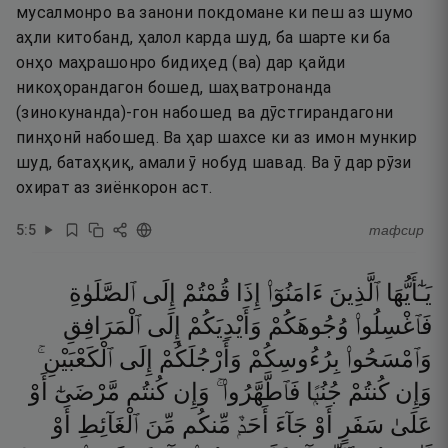
мусалмонро ва занони покдомане ки пеш аз шумо
аҳли китобанд, ҳалол карда шуд, ба шарте ки ба
онҳо маҳрашонро бидиҳед (ва) дар қайди
никоҳорандагон бошед, шаҳватронанда
(зинокунанда)-гон набошед ва дӯстгирандагони
пинҳонӣ набошед. Ва ҳар шахсе ки аз имон мункир
шуд, батаҳқиқ, амали ӯ нобуд шавад. Ва ӯ дар рӯзи
охират аз зиёнкорон аст.
5
:
5
тафсир
يَـٰٓأَيُّهَا
ٱلَّذِينَ
ءَامَنُوٓا۟
إِذَا
قُمْتُمْ
إِلَى
ٱلصَّلَوٰةِ
فَٱغْسِلُوا۟
وُجُوهَكُمْ
وَأَيْدِيَكُمْ
إِلَى
ٱلْمَرَافِقِ
وَٱمْسَحُوا۟
بِرُءُوسِكُمْ
وَأَرْجُلَكُمْ
إِلَى
ٱلْكَعْبَيْنِ ۚ
وَإِن
كُنتُمْ
جُنُبًۭا
فَٱطَّهَّرُوا۟ ۚ
وَإِن
كُنتُم
مَّرْضَىٰٓ
أَوْ
عَلَىٰ
سَفَرٍ
أَوْ
جَآءَ
أَحَدٌۭ
مِّنكُم
مِّنَ
ٱلْغَآئِطِ
أَوْ