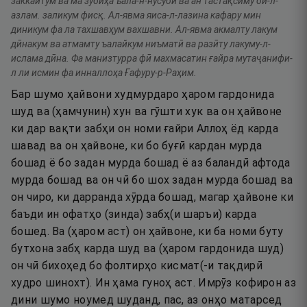
заккайтум ва ма зубиҳа ъала-н-нусуби ва ан тастақсиму би-л-
азлам. заликум фисқ. Ал-явма яиса-л-лазина кафару мин
диникум фа ла тахшавҳум вахшавни. Ал-явма акмалту лакум
дӣнакум ва атмамту ъалайкум ниъматӣ ва разӣту лакуму-л-
ислама дӣна. Фа манизтурра фӣ махмасатин ғайра мутаҷанифи-
л ли исмин фа инналлоҳа Ғафуру-р-Раҳим.
Бар шумо ҳайвони худмурдаро ҳаром гардонида
шуд ва (ҳамчунин) хун ва гӯшти хук ва он ҳайвоне
ки дар вақти забҳи он номи ғайри Аллоҳ ёд карда
шавад ва он ҳайвоне, ки бо буғӣ кардан мурда
бошад ё бо задан мурда бошад ё аз баландӣ афтода
мурда бошад ва он чӣ бо шох задан мурда бошад ва
он чиро, ки дарранда хӯрда бошад, магар ҳайвоне ки
баъди ин офатҳо (зинда) забҳ(и шаръи) карда
бошед. Ва (ҳаром аст) он ҳайвоне, ки ба номи буту
бутхона забҳ карда шуд ва (ҳаром гардонида шуд)
он чӣ бихоҳед бо фолтирҳо кисмат(-и тақдирӣ
худро шинохт). Ин ҳама гуноҳ аст. Имрӯз кофирон аз
дини шумо ноумед шуданд, пас, аз онҳо матарсед