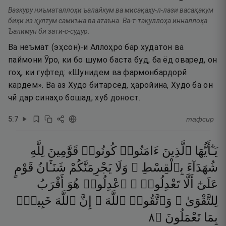
Вазкуру ниъматаллоҳи ъалайкум ва мисақаҳу-л-лази васақакум
биҳи из қултум самиъна ва атаъна. Ва-т-тақуллоҳа инналлоҳа
Ъалимун би зати-с-судур.
Ва неъмат (эҳсон)-и Аллоҳро бар худатон ва
паймони Ӯро, ки бо шумо баста буд, ба ёд оваред, он
гоҳ, ки гуфтед: «Шунидем ва фармонбардорӣ
кардем». Ва аз Худо битарсед, ҳаройина, Худо ба он
чӣ дар синаҳо бошад, хуб доност.
5
:
7
тафсир
يَـٰٓأَيُّهَا
ٱلَّذِينَ
ءَامَنُوا۟
كُونُوا۟
قَوَّٰمِينَ
لِلَّهِ
شُهَدَآءَ
بِٱلْقِسْطِ ۖ
وَلَا
يَجْرِمَنَّكُمْ
شَنَـَٔانُ
قَوْمٍ
عَلَىٰٓ
أَلَّا
تَعْدِلُوا۟ ۚ
ٱعْدِلُوا۟
هُوَ
أَقْرَبُ
لِلتَّقْوَىٰ ۖ
وَٱتَّقُوا۟
ٱللَّهَ ۚ
إِنَّ
ٱللَّهَ
خَبِيرٌۢ
٨
۝
تَعْمَلُونَ
بِمَا