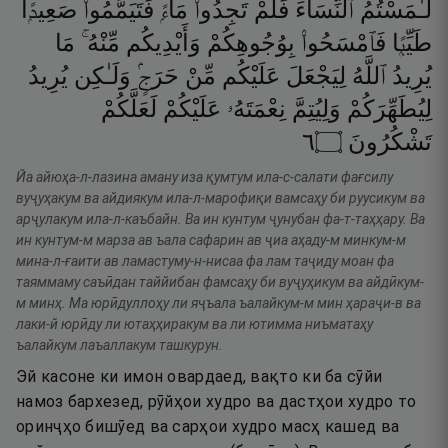
لَـٰمَسْتُمُ
ٱلنِّسَآءَ
فَلَمْ
تَجِدُوا۟
مَآءًۭ
فَتَيَمَّمُوا۟
صَعِيدًۭا
طَيِّبًۭا
فَٱمْسَحُوا۟
بِوُجُوهِكُمْ
وَأَيْدِيكُم
مِّنْهُ ۚ
مَا
يُرِيدُ
ٱللَّهُ
لِيَجْعَلَ
عَلَيْكُم
مِّنْ
حَرَجٍۢ
وَلَـٰكِن
يُرِيدُ
لِيُطَهِّرَكُمْ
وَلِيُتِمَّ
نِعْمَتَهُۥ
عَلَيْكُمْ
لَعَلَّكُمْ
٦
۝
تَشْكُرُونَ
Йа айюҳа-л-лазина аману иза қумтум ила-с-салати фағсилу
вуҷуҳакум ва айдиякум ила-л-марофиқи вамсаҳу би руусикум ва
арҷулакум ила-л-каъбайн. Ва ин кунтум ҷунубан фа-т-таҳҳару. Ва
ин кунтум-м марза ав ъала сафарин ав ҷиа аҳаду-м минкум-м
мина-л-ғаити ав ламастуму-н-нисаа фа лам таҷиду моан фа
таяммаму саъӣдан таййибан фамсаҳу би вуҷуҳикум ва айдӣкум-
м минҳ. Ма юрӣдуллоҳу ли яҷъала ъалайкум-м мин ҳараҷи-в ва
лаки-й юрӣду ли ютаҳҳиракум ва ли ютимма ниъматаҳу
ъалайкум лаъаллакум ташкурун.
Эй касоне ки имон овардаед, вақто ки ба сӯйи
намоз бархезед, рӯйҳои худро ва дастҳои худро то
оринҷҳо бишӯед ва сарҳои худро масҳ кашед ва