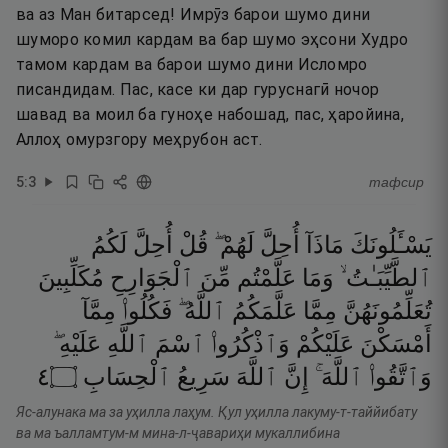
ва аз Ман битарсед! Имрӯз барои шумо дини
шуморо комил кардам ва бар шумо эҳсони Худро
тамом кардам ва барои шумо дини Исломро
писандидам. Пас, касе ки дар гуруснагӣ ночор
шавад ва моил ба гуноҳе набошад, пас, ҳаройина,
Аллоҳ омурзгору меҳрубон аст.
5
:
3
тафсир
يَسْـَٔلُونَكَ
مَاذَآ
أُحِلَّ
لَهُمْ ۖ
قُلْ
أُحِلَّ
لَكُمُ
ٱلطَّيِّبَـٰتُ ۙ
وَمَا
عَلَّمْتُم
مِّنَ
ٱلْجَوَارِحِ
مُكَلِّبِينَ
تُعَلِّمُونَهُنَّ
مِمَّا
عَلَّمَكُمُ
ٱللَّهُ ۖ
فَكُلُوا۟
مِمَّآ
أَمْسَكْنَ
عَلَيْكُمْ
وَٱذْكُرُوا۟
ٱسْمَ
ٱللَّهِ
عَلَيْهِ ۖ
٤
۝
ٱلْحِسَابِ
سَرِيعُ
ٱللَّهَ
إِنَّ
ٱللَّهَ ۚ
وَٱتَّقُوا۟
Яс-алунака ма за уҳилла лаҳум. Қул уҳилла лакуму-т-таййибату
ва ма ъалламтум-м мина-л-ҷавариҳи мукаллибина