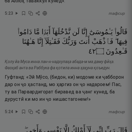
ба Аллоҳ таваккул кунед».
5
:
23
тафсир
قَالُوا۟
يَـٰمُوسَىٰٓ
إِنَّا
لَن
نَّدْخُلَهَآ
أَبَدًۭا
مَّا
دَامُوا۟
فِيهَا ۖ
فَٱذْهَبْ
أَنتَ
وَرَبُّكَ
فَقَـٰتِلَآ
إِنَّا
هَـٰهُنَا
٢٤
۝
قَـٰعِدُونَ
Қолу йа Муса инна лан-н-надхулаҳа абада-м ма даму фӣҳа.
Фазҳаб анта ва Раббука фа қотила инна ҳаҳуна қоъидун.
Гуфтанд: «Эй Мӯсо, (бидон, ки) модоме ки ҷабборон
дар он ҷо ҳастанд, мо ҳаргиз он ҷо надароем! Пас,
ту ва Парвардигорат биравед ва ҷанг кунед, ба
дурустӣ ки мо ин ҷо нишастагонем!»
5
:
24
тафсир
قَالَ
رَبِّ
إِنِّى
لَآ
أَمْلِكُ
إِلَّا
نَفْسِى
وَأَخِى ۖ