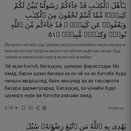
يَـٰٓأَهْلَ
ٱلْكِتَـٰبِ
قَدْ
جَآءَكُمْ
رَسُولُنَا
يُبَيِّنُ
لَكُمْ
كَثِيرًۭا
مِّمَّا
كُنتُمْ
تُخْفُونَ
مِنَ
ٱلْكِتَـٰبِ
وَيَعْفُوا۟
عَن
كَثِيرٍۢ ۚ
قَدْ
جَآءَكُم
مِّنَ
ٱللَّهِ
١٥
۝
مُّبِينٌۭ
وَكِتَـٰبٌۭ
نُورٌۭ
Йа аҳла-л-китаби қад ҷаакум расулуна юбаййину лакум касира-м
мим ма кунтум тухфуна мина-л-китаби ва яъфу ъан касир. Қад
ҷаакум-м миналлоҳи нуру-в ва китабу-м мубин.
Эй аҳли Китоб, батаҳқиқ, шуморо фиристодаи Мо
омад, барои шумо бисёре аз он чӣ ки аз Китоби Худо
пинҳон медоштед, баён мекунад ва аз тақсироти
бисёре дармегузарад. Батаҳқиқ, аз ҷониби Худо
шуморо нуре ва Китоби равшан омад.
5
:
15
тафсир
يَهْدِى
بِهِ
ٱللَّهُ
مَنِ
ٱتَّبَعَ
رِضْوَٰنَهُۥ
سُبُلَ