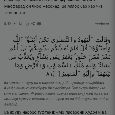
Меофарад он чиро мехоҳад. Ва Аллоҳ бар ҳар чиз
тавоност».
5
:
17
тафсир
وَقَالَتِ
ٱلْيَهُودُ
وَٱلنَّصَـٰرَىٰ
نَحْنُ
أَبْنَـٰٓؤُا۟
ٱللَّهِ
وَأَحِبَّـٰٓؤُهُۥ ۚ
قُلْ
فَلِمَ
يُعَذِّبُكُم
بِذُنُوبِكُم ۖ
بَلْ
أَنتُم
بَشَرٌۭ
مِّمَّنْ
خَلَقَ ۚ
يَغْفِرُ
لِمَن
يَشَآءُ
وَيُعَذِّبُ
مَن
يَشَآءُ ۚ
وَلِلَّهِ
مُلْكُ
ٱلسَّمَـٰوَٰتِ
وَٱلْأَرْضِ
وَمَا
١٨
۝
ٱلْمَصِيرُ
وَإِلَيْهِ
بَيْنَهُمَا ۖ
Ва қолати-л-яҳуду ва-н-насоро наҳну абнауллоҳи ва аҳиббауҳ.
Қул фа лима юъаззибукум би зунубикум. Бал антум башару-м
мим ман халақ. Яғфиру лима-й яшау ва юъаззибу ма-й яшаъ. Ва
лиллаҳи мулку-с-самавати ва-л-арзи ва ма байнаҳума ва илайҳи-
л-масир.
Ва яҳуду насоро гуфтанд: «Мо писарони Худоем ва