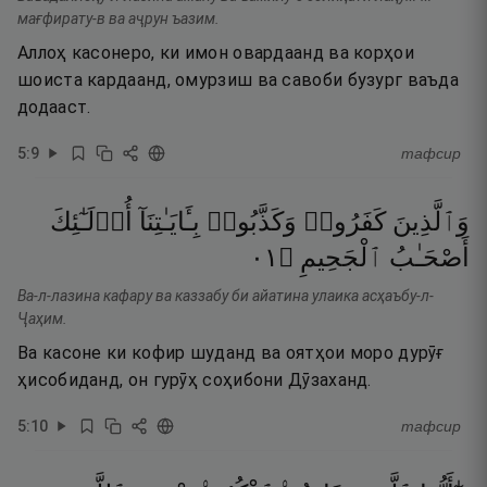
мағфирату-в ва аҷрун ъазим.
Аллоҳ касонеро, ки имон овардаанд ва корҳои
шоиста кардаанд, омурзиш ва савоби бузург ваъда
додааст.
5
:
9
тафсир
وَٱلَّذِينَ
كَفَرُوا۟
وَكَذَّبُوا۟
بِـَٔايَـٰتِنَآ
أُو۟لَـٰٓئِكَ
١٠
۝
ٱلْجَحِيمِ
أَصْحَـٰبُ
Ва-л-лазина кафару ва каззабу би айатина улаика асҳаъбу-л-
Ҷаҳим.
Ва касоне ки кофир шуданд ва оятҳои моро дурӯғ
ҳисобиданд, он гурӯҳ соҳибони Дӯзаханд.
5
:
10
тафсир