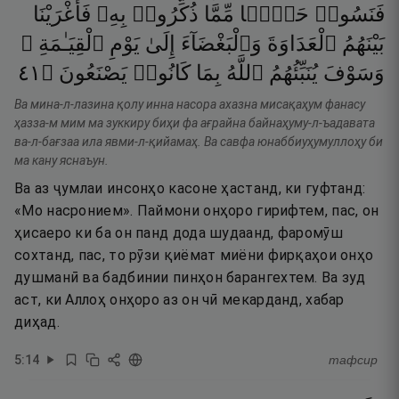
فَنَسُوا۟
حَظًّۭا
مِّمَّا
ذُكِّرُوا۟
بِهِۦ
فَأَغْرَيْنَا
بَيْنَهُمُ
ٱلْعَدَاوَةَ
وَٱلْبَغْضَآءَ
إِلَىٰ
يَوْمِ
ٱلْقِيَـٰمَةِ ۚ
١٤
۝
يَصْنَعُونَ
كَانُوا۟
بِمَا
ٱللَّهُ
يُنَبِّئُهُمُ
وَسَوْفَ
Ва мина-л-лазина қолу инна насора ахазна мисақаҳум фанасу
ҳазза-м мим ма зуккиру биҳи фа ағрайна байнаҳуму-л-ъадавата
ва-л-бағзаа ила явми-л-қийамаҳ. Ва савфа юнаббиуҳумуллоҳу би
ма кану яснаъун.
Ва аз ҷумлаи инсонҳо касоне ҳастанд, ки гуфтанд:
«Мо насронием». Паймони онҳоро гирифтем, пас, он
ҳисаеро ки ба он панд дода шудаанд, фаромӯш
сохтанд, пас, то рӯзи қиёмат миёни фирқаҳои онҳо
душманӣ ва бадбинии пинҳон барангехтем. Ва зуд
аст, ки Аллоҳ онҳоро аз он чӣ мекарданд, хабар
диҳад.
5
:
14
тафсир