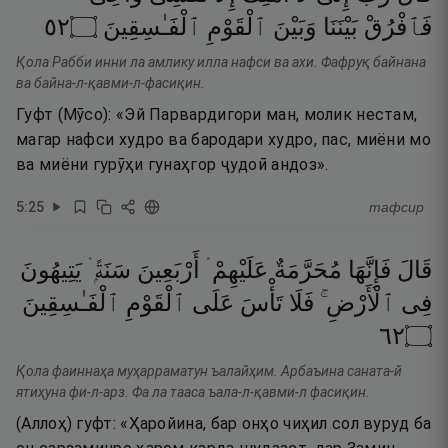
٢٥
۝
ٱلْفَـٰسِقِينَ
ٱلْقَوْمِ
وَبَيْنَ
بَيْنَنَا
فَٱفْرُقْ
Қола Рабби инни ла амлику илла нафси ва ахи. Фафруқ байнана
ва байна-л-қавми-л-фасиқин.
Гуфт (Мӯсо): «Эй Парвардигори ман, молик нестам,
магар нафси худро ва бародари худро, пас, миёни мо
ва миёни гурӯҳи гунаҳгор ҷудоӣ андоз».
5
:
25
тафсир
قَالَ
فَإِنَّهَا
مُحَرَّمَةٌ
عَلَيْهِمْ ۛ
أَرْبَعِينَ
سَنَةًۭ ۛ
يَتِيهُونَ
فِى
ٱلْأَرْضِ ۚ
فَلَا
تَأْسَ
عَلَى
ٱلْقَوْمِ
ٱلْفَـٰسِقِينَ
٢٦
۝
Қола фаиннаҳа муҳарраматун ъалайҳим. Арбаъина саната-й
ятиҳуна фи-л-арз. Фа ла тааса ъала-л-қавми-л фасиқин.
(Аллоҳ) гуфт: «Ҳаройина, бар онҳо чиҳил сол вуруд ба