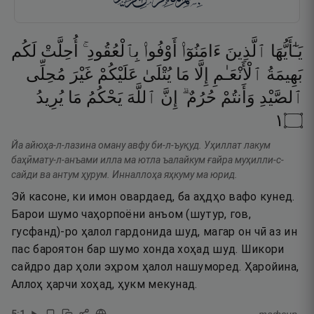
يَـٰٓأَيُّهَا
ٱلَّذِينَ
ءَامَنُوٓا۟
أَوْفُوا۟
بِٱلْعُقُودِ ۚ
أُحِلَّتْ
لَكُم
بَهِيمَةُ
ٱلْأَنْعَـٰمِ
إِلَّا
مَا
يُتْلَىٰ
عَلَيْكُمْ
غَيْرَ
مُحِلِّى
ٱلصَّيْدِ
وَأَنتُمْ
حُرُمٌ ۗ
إِنَّ
ٱللَّهَ
يَحْكُمُ
مَا
يُرِيدُ
١
۝
Йа айюҳа-л-лазина оману авфу би-л-ъуқуд. Уҳиллат лакум
баҳӣмату-л-анъами илла ма ютла ъалайкум ғайра муҳилли-с-
сайди ва антум ҳурум. Инналлоҳа яҳкуму ма юрид.
Эй касоне, ки имон овардаед, ба аҳдҳо вафо кунед.
Барои шумо чаҳорпоёни анъом (шутур, гов,
гусфанд)-ро ҳалол гардонида шуд, магар он чӣ аз ин
пас бароятон бар шумо хонда хоҳад шуд. Шикори
сайдро дар ҳоли эҳром ҳалол нашуморед. Ҳаройина,
Аллоҳ ҳарчи хоҳад, ҳукм мекунад.
5
:
1