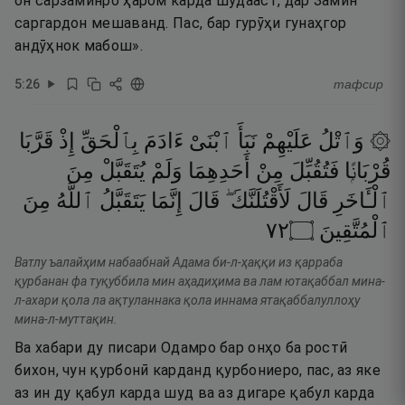
он сарзаминро ҳаром карда шудааст, дар Замин
саргардон мешаванд. Пас, бар гурӯҳи гунаҳгор
андӯҳнок мабош».
5
:
26
тафсир
۞ وَٱتْلُ
عَلَيْهِمْ
نَبَأَ
ٱبْنَىْ
ءَادَمَ
بِٱلْحَقِّ
إِذْ
قَرَّبَا
قُرْبَانًۭا
فَتُقُبِّلَ
مِنْ
أَحَدِهِمَا
وَلَمْ
يُتَقَبَّلْ
مِنَ
ٱلْـَٔاخَرِ
قَالَ
لَأَقْتُلَنَّكَ ۖ
قَالَ
إِنَّمَا
يَتَقَبَّلُ
ٱللَّهُ
مِنَ
٢٧
۝
ٱلْمُتَّقِينَ
Ватлу ъалайҳим набаабнай Адама би-л-ҳаққи из қарраба
қурбанан фа туқуббила мин аҳадиҳима ва лам ютақаббал мина-
л-ахари қола ла ақтуланнака қола иннама ятақаббалуллоҳу
мина-л-муттақин.
Ва хабари ду писари Одамро бар онҳо ба ростӣ
бихон, чун қурбонӣ карданд қурбониеро, пас, аз яке
аз ин ду қабул карда шуд ва аз дигаре қабул карда