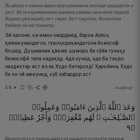
Йа айюҳа-л-лазина аману куну қаввамина лиллаҳи шуҳадаа би-л-
қист. Ва ла яҷриманнакум шанаану қавмин ъала алла таъдилу.
Иъдилу ҳува ақрабу ли-т-тақва. Ва-т-тақуллоҳ. Инналлоҳа
Хабӣрун би ма таъмалун.
Эй касоне, ки имон овардаед, барои Аллоҳ
қиёмкунандагон, гувоҳидиҳандагони боинсоф
бошед. Душмании қавме шуморо ба сӯйи гуноҳу
беинсофӣ тела надиҳад. Адл кунед, адл ба тақво
наздиктар аст ва аз Худо битарсед! Ҳаройина, Худо
ба он чӣ мекунед, хуб хабардор аст.
5
:
8
тафсир
وَعَدَ
ٱللَّهُ
ٱلَّذِينَ
ءَامَنُوا۟
وَعَمِلُوا۟
ٱلصَّـٰلِحَـٰتِ ۙ
لَهُم
مَّغْفِرَةٌۭ
وَأَجْرٌ
عَظِيمٌۭ
٩
۝
Ваъадаллоҳу-л-лазина аману ва ъамилу-с солиҳати лаҳум-м